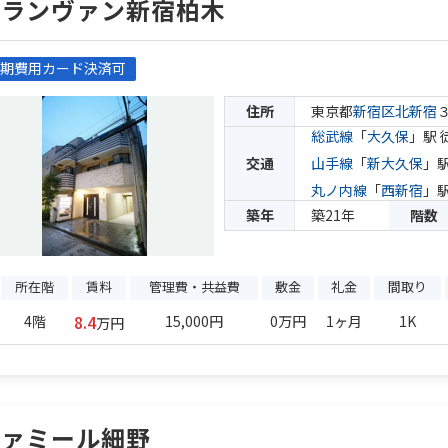
グランヴァン新宿柏木
期費用カード決済可
住所
東京都
新宿区
北新宿
総武線
「
大久保
」駅 
交通
山手線
「
新大久保
」駅
丸ノ内線
「
西新宿
」駅
築年
築21年
階数
所在階
賃料
管理費・共益費
敷金
礼金
間取り
8.4
4階
15,000円
0万円
1ヶ月
1K
万円
ファミール細野