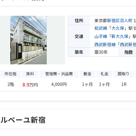
住所
東京都
新宿区
百人町
総武線
「
大久保
」駅 
交通
山手線
「
新大久保
」駅
西武新宿線
「
西武新
築年
築30年
階数
所在階
賃料
管理費・共益費
敷金
礼金
間取り
8.9
2階
4,000円
1ヶ月
1ヶ月
1R
万円
メルベーユ新宿