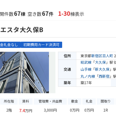
67
67
1-30
開件数
棟
空き数
件
棟表示
エスタ大久保B
金礼金なし
初期費用カード決済可
住所
東京都
新宿区
百人町
総武線
「
大久保
」駅 
交通
山手線
「
新大久保
」駅
丸ノ内線
「
西新宿
」駅
築年
築17年
所在階
賃料
管理費・共益費
敷金
礼金
間取り
7.4
2階
3,000円
0万円
0万円
1R
万円