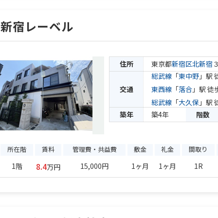
北新宿レーベル
住所
東京都
新宿区
北新宿
総武線
「
東中野
」駅 
交通
東西線
「
落合
」駅 徒
総武線
「
大久保
」駅 
築年
築4年
階数
所在階
賃料
管理費・共益費
敷金
礼金
間取り
8.4
1階
15,000円
1ヶ月
1ヶ月
1R
万円