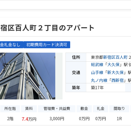
新宿区百人町２丁目のアパート
金礼金なし
初期費用カード決済可
住所
東京都
新宿区
百人町
総武線
「
大久保
」駅 
交通
山手線
「
新大久保
」駅
丸ノ内線
「
西新宿
」駅
築年
築17年
所在階
賃料
管理費・共益費
敷金
礼金
間取り
7.4
2階
3,000円
0万円
0万円
1R
万円