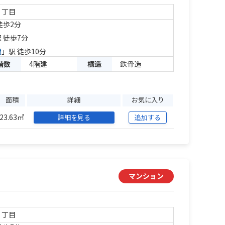
１丁目
徒歩2分
 徒歩7分
宿
」駅 徒歩10分
階数
4階建
構造
鉄骨造
面積
詳細
お気に入り
23.63㎡
詳細を見る
追加する
マンション
４丁目