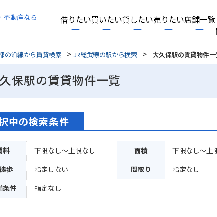
・不動産なら
借りたい
買いたい
貸したい
売りたい
店舗一覧
>
>
都の沿線から賃貸検索
JR総武線の駅から検索
大久保駅の賃貸物件一
久保駅の賃貸物件一覧
択中の検索条件
賃料
下限なし～上限なし
面積
下限なし～上
徒歩
指定しない
間取り
指定なし
備条件
指定なし