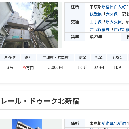
住所
東京都
新宿区
百人町
総武線
「
大久保
」駅 
交通
山手線
「
新大久保
」駅
西武新宿線
「
西武新
築年
築23年
所在階
賃料
管理費・共益費
敷金
礼金
間取り
9
3階
5,000円
1ヶ月
0万円
1DK
万円
プレール・ドゥーク北新宿
住所
東京都
新宿区
北新宿