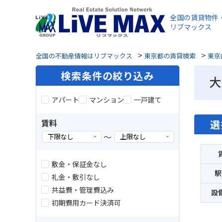
全国の賃貸物件
リブマックス
>
>
全国の不動産情報はリブマックス
東京都の賃貸検索
東京
検索条件の絞り込み
大
アパート
マンション
一戸建て
賃料
選
～
敷金・保証金なし
駅
礼金・敷引なし
共益費・管理費込み
設
初期費用カード決済可