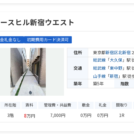
ノースヒル新宿ウエスト
金礼金なし
初期費用カード決済可
住所
東京都
新宿区
北新宿
総武線
「
大久保
」駅 
交通
総武線
「
東中野
」駅 
山手線
「
新宿
」駅 徒
築年
築5年
階数
所在階
賃料
管理費・共益費
敷金
礼金
間取り
8
3階
7,000円
0万円
0万円
1R
万円