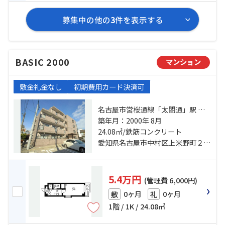
募集中の他の
3
件を表示する
BASIC 2000
マンション
敷金礼金なし
初期費用カード決済可
名古屋市営桜通線「太閤通」駅 徒
歩4分 名古屋市営東山線「名古屋」
築年月：2000年 8月
駅 徒歩12分 近鉄名古屋線「米野」
24.08㎡/鉄筋コンクリート
駅 徒歩10分
愛知県名古屋市中村区上米野町２丁目
5.4万円
(管理費 6,000円)
0ヶ月
0ヶ月
敷
礼
1階 / 1K / 24.08㎡