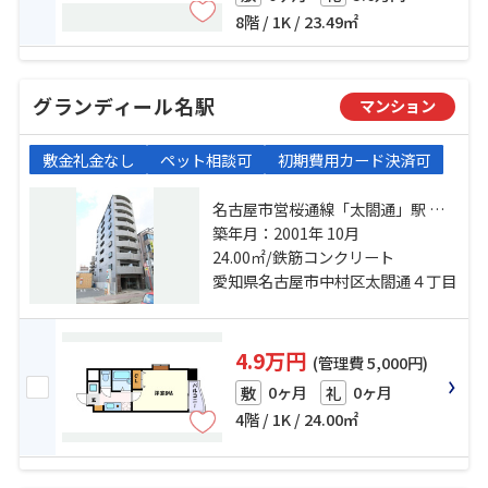
8階 / 1K / 23.49㎡
グランディール名駅
マンション
敷金礼金なし
ペット相談可
初期費用カード決済可
名古屋市営桜通線「太閤通」駅 徒
歩4分 名古屋市営東山線「名古屋」
築年月：2001年 10月
駅 徒歩15分 名古屋市営東山線「中
24.00㎡/鉄筋コンクリート
村日赤」駅 徒歩15分
愛知県名古屋市中村区太閤通４丁目
4.9万円
(管理費 5,000円)
0ヶ月
0ヶ月
敷
礼
4階 / 1K / 24.00㎡