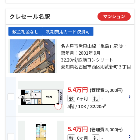
クレセール名駅
マンション
敷金礼金なし
初期費用カード決済可
名古屋市営東山線「亀島」駅 徒歩4
分 名鉄名古屋本線「栄生」駅 徒歩9
築年月：2001年 9月
分 名古屋市営東山線「名古屋」
32.20㎡/鉄筋コンクリート
駅 徒歩12分
愛知県名古屋市西区則武新町３丁目
5.4万円
(管理費 5,000円)
0ヶ月
-
敷
礼
5階 / 1DK / 32.20㎡
5.4万円
(管理費 5,000円)
0ヶ月
-
敷
礼