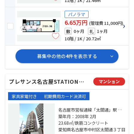
11階 / 1K / 21.46㎡
パノラマ
6.65万円
(管理費 11,000円)
0ヶ月
1ヶ月
敷
礼
10階 / 1K / 20.72㎡
募集中の他の
4
件を表示する
プレサンス名古屋STATIONアライブ
マンション
家具家電付き
初期費用カード決済可
名古屋市営桜通線「太閤通」駅 徒
歩1分 名古屋市営東山線「名古屋」
築年月：2008年 2月
駅 徒歩8分 東海道本線「名古屋」
23.68㎡/鉄筋コンクリート
駅 徒歩8分
愛知県名古屋市中村区太閤通３丁目