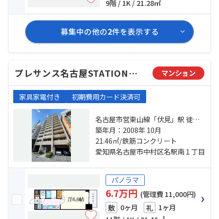
9階 / 1K / 21.28㎡
募集中の他の
2
件を表示する
プレサンス名古屋STATIONアブソリュート
マンション
家具家電付き
初期費用カード決済可
名古屋市営東山線「伏見」駅 徒歩
10分 名古屋市営桜通線「国際セン
築年月：2008年 10月
ター」駅 徒歩10分 名古屋市営東山
21.46㎡/鉄筋コンクリート
線「名古屋」駅 徒歩15分
愛知県名古屋市中村区名駅南１丁目
パノラマ
6.7万円
(管理費 11,000円)
0ヶ月
1ヶ月
敷
礼