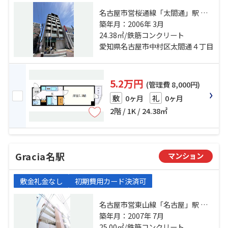
名古屋市営桜通線「太閤通」駅 徒
歩3分 東海道本線「名古屋」駅 徒歩
築年月：2006年 3月
17分 名古屋市営東山線「中村日
24.38㎡/鉄筋コンクリート
赤」駅 徒歩16分
愛知県名古屋市中村区太閤通４丁目
5.2万円
(管理費 8,000円)
0ヶ月
0ヶ月
敷
礼
2階 / 1K / 24.38㎡
Gracia名駅
マンション
敷金礼金なし
初期費用カード決済可
名古屋市営東山線「名古屋」駅 徒
歩4分 東海道本線「名古屋」駅 徒歩
築年月：2007年 7月
7分 名鉄名古屋本線「名鉄名古屋」
25.00㎡/鉄筋コンクリート