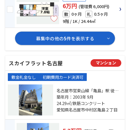
6万円
(管理費 6,000円)
0ヶ月
0.5ヶ月
敷
礼
9階 / 1K / 24.44㎡
募集中の他の
5
件を表示する
スカイフラット名古屋
マンション
敷金礼金なし
初期費用カード決済可
名古屋市営東山線「亀島」駅 徒歩8
分 名古屋市営桜通線「太閤通」
築年月：2003年 9月
駅 徒歩10分 東海道本線「名古屋」
24.29㎡/鉄筋コンクリート
駅 徒歩15分
愛知県名古屋市中村区亀島２丁目