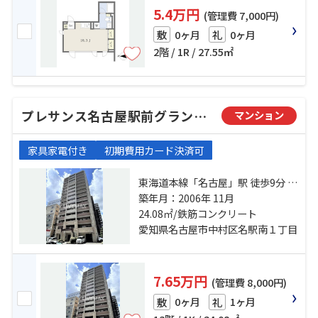
5.4万円
(管理費 7,000円)
0ヶ月
0ヶ月
敷
礼
2階 / 1R / 27.55㎡
プレサンス名古屋駅前グランヴィル
マンション
家具家電付き
初期費用カード決済可
東海道本線「名古屋」駅 徒歩9分 近
鉄名古屋線「近鉄名古屋」駅 徒歩9
築年月：2006年 11月
分 名古屋市営東山線「名古屋」
24.08㎡/鉄筋コンクリート
駅 徒歩10分
愛知県名古屋市中村区名駅南１丁目
7.65万円
(管理費 8,000円)
0ヶ月
1ヶ月
敷
礼