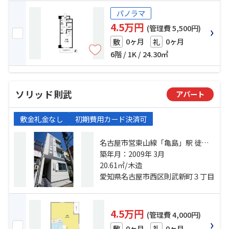
パノラマ
4.5万円
(管理費 5,500円)
0ヶ月
0ヶ月
敷
礼
6階 / 1K / 24.30㎡
ソリッド則武
アパート
敷金礼金なし
初期費用カード決済可
名古屋市営東山線「亀島」駅 徒歩4
分 名鉄名古屋本線「栄生」駅 徒歩
築年月：2009年 3月
10分 東海道本線「名古屋」駅 徒歩
20.61㎡/木造
16分
愛知県名古屋市西区則武新町３丁目
4.5万円
(管理費 4,000円)
0ヶ月
0ヶ月
敷
礼