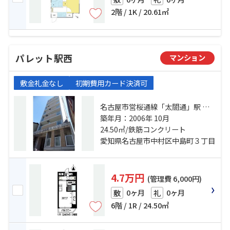
2階 / 1K / 20.61㎡
パレット駅西
マンション
敷金礼金なし
初期費用カード決済可
名古屋市営桜通線「太閤通」駅 徒
歩7分 名古屋市営東山線「中村日
築年月：2006年 10月
赤」駅 徒歩11分 名古屋市営東山線
24.50㎡/鉄筋コンクリート
「名古屋」駅 徒歩15分
愛知県名古屋市中村区中島町３丁目
4.7万円
(管理費 6,000円)
0ヶ月
0ヶ月
敷
礼
6階 / 1R / 24.50㎡