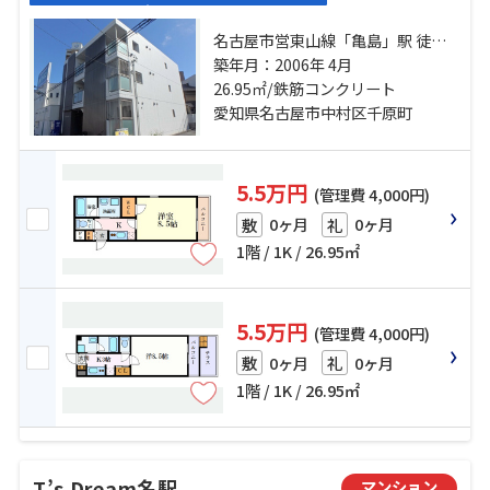
名古屋市営東山線「亀島」駅 徒歩4
分 名鉄名古屋本線「栄生」駅 徒歩5
築年月：2006年 4月
分 名古屋市営東山線「名古屋」
26.95㎡/鉄筋コンクリート
駅 徒歩19分
愛知県名古屋市中村区千原町
5.5万円
(管理費 4,000円)
0ヶ月
0ヶ月
敷
礼
1階 / 1K / 26.95㎡
5.5万円
(管理費 4,000円)
0ヶ月
0ヶ月
敷
礼
1階 / 1K / 26.95㎡
T’s Dream名駅
マンション