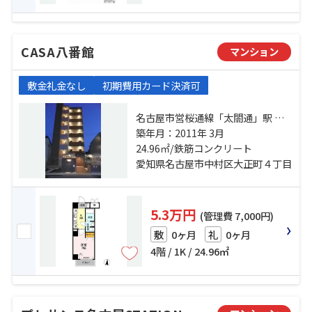
CASA八番館
マンション
敷金礼金なし
初期費用カード決済可
名古屋市営桜通線「太閤通」駅 徒
歩11分 近鉄名古屋線「米野」駅 徒
築年月：2011年 3月
歩10分 名古屋市営東山線「名古
24.96㎡/鉄筋コンクリート
屋」駅 徒歩15分
愛知県名古屋市中村区大正町４丁目
5.3万円
(管理費 7,000円)
0ヶ月
0ヶ月
敷
礼
4階 / 1K / 24.96㎡