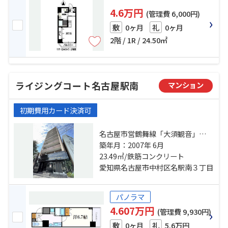
4.6万円
(管理費 6,000円)
0ヶ月
0ヶ月
敷
礼
2階 / 1R / 24.50㎡
ライジングコート名古屋駅南
マンション
初期費用カード決済可
名古屋市営鶴舞線「大須観音」
駅 徒歩10分 名鉄名古屋本線「山
築年月：2007年 6月
王」駅 徒歩12分 名古屋市営東山線
23.49㎡/鉄筋コンクリート
「名古屋」駅 徒歩15分
愛知県名古屋市中村区名駅南３丁目
パノラマ
4.607万円
(管理費 9,930円)
0ヶ月
5.6万円
敷
礼