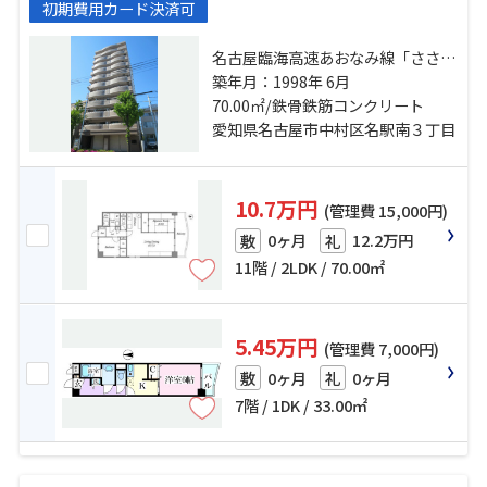
初期費用カード決済可
名古屋臨海高速あおなみ線「ささし
まライブ」駅 徒歩13分 名古屋市営
築年月：1998年 6月
鶴舞線「大須観音」駅 徒歩13分 名
70.00㎡/鉄骨鉄筋コンクリート
古屋市営東山線「名古屋」駅 徒歩
愛知県名古屋市中村区名駅南３丁目
20分
10.7万円
(管理費 15,000円)
0ヶ月
12.2万円
敷
礼
11階 / 2LDK / 70.00㎡
5.45万円
(管理費 7,000円)
0ヶ月
0ヶ月
敷
礼
7階 / 1DK / 33.00㎡