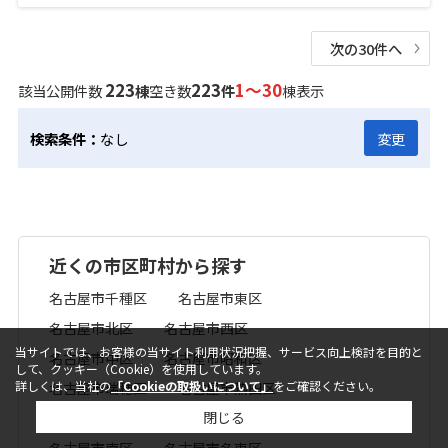
次の30件へ
223
223
1～30
該当公開件数
棟
空き数
件
棟表示
検索条件：
なし
変更
近くの市区町村から探す
名古屋市千種区
名古屋市東区
名古屋市北区
名古屋市西区
当サイトでは、お客様の当サイト利用状況把握、サービス向上検討を目的と
名古屋市中区
名古屋市昭和区
して、クッキー（Cookie）を使用しています。
詳しくは、当社の
「Cookieの取扱いについて」
をご確認ください。
名古屋市瑞穂区
名古屋市熱田区
閉じる
名古屋市中川区
名古屋市港区
名古屋市南区
名古屋市名東区