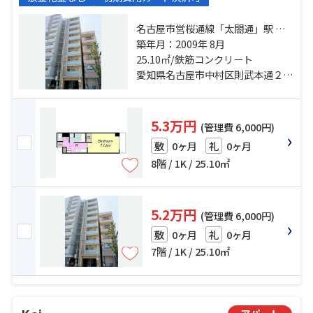
名古屋市営桜通線「太閤通」駅 徒
歩8分 名古屋市営東山線「亀島」
築年月：2009年 8月
駅 徒歩9分 名古屋市営東山線「名古
25.10㎡/鉄筋コンクリート
屋」駅 徒歩11分
愛知県名古屋市中村区則武本通２丁目
5.3万円
(管理費 6,000円)
0ヶ月
0ヶ月
敷
礼
8階 / 1K / 25.10㎡
5.2万円
(管理費 6,000円)
0ヶ月
0ヶ月
敷
礼
7階 / 1K / 25.10㎡