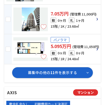
7.05万円
(管理費 11,000円)
0ヶ月
1ヶ月
敷
礼
15階 / 1K / 23.68㎡
パノラマ
5.095万円
(管理費 11,050円)
0ヶ月
0ヶ月
敷
礼
15階 / 1R / 24.48㎡
募集中の他の
11
件を表示する
AXIS
マンション
敷金礼金なし
初期費用カード決済可