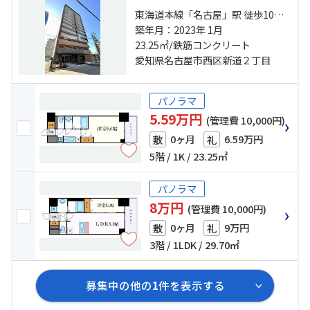
東海道本線「名古屋」駅 徒歩10分
名古屋市営鶴舞線「浅間町」駅 徒
築年月：2023年 1月
歩9分 名古屋市営桜通線「国際セン
23.25㎡/鉄筋コンクリート
ター」駅 徒歩15分
愛知県名古屋市西区新道２丁目
パノラマ
5.59万円
(管理費 10,000円)
0ヶ月
6.59万円
敷
礼
5階 / 1K / 23.25㎡
パノラマ
8万円
(管理費 10,000円)
0ヶ月
9万円
敷
礼
3階 / 1LDK / 29.70㎡
募集中の他の
1
件を表示する