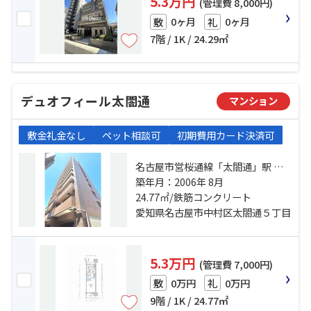
5.3万円
(管理費 8,000円)
0ヶ月
0ヶ月
敷
礼
7階 / 1K / 24.29㎡
デュオフィール太閤通
マンション
敷金礼金なし
ペット相談可
初期費用カード決済可
名古屋市営桜通線「太閤通」駅 徒
歩7分 名古屋市営東山線「中村日
築年月：2006年 8月
赤」駅 徒歩12分 東海道本線「名古
24.77㎡/鉄筋コンクリート
屋」駅 徒歩18分
愛知県名古屋市中村区太閤通５丁目
5.3万円
(管理費 7,000円)
0万円
0万円
敷
礼
9階 / 1K / 24.77㎡