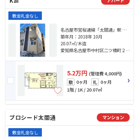
Kai
アパート
敷金礼金なし
名古屋市営桜通線「太閤通」駅 徒
歩4分 近鉄名古屋線「黄金」駅 徒歩
築年月：2018年 10月
20.07㎡/木造
14分 中央線「名古屋」駅 徒歩17分
愛知県名古屋市中村区二ツ橋町２丁目
5.2万円
(管理費 4,000円)
0ヶ月
0ヶ月
敷
礼
1階 / 1K / 20.07㎡
プロシード太閤通
マンション
敷金礼金なし