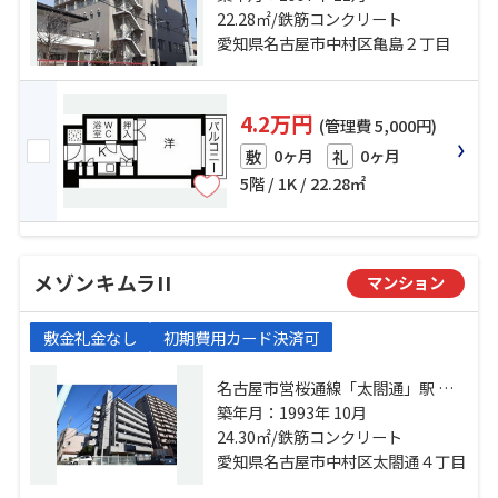
駅 徒歩13分 東海道本線「名古屋」
22.28㎡/鉄筋コンクリート
駅 徒歩13分
愛知県名古屋市中村区亀島２丁目
4.2万円
(管理費 5,000円)
0ヶ月
0ヶ月
敷
礼
5階 / 1K / 22.28㎡
メゾンキムラII
マンション
敷金礼金なし
初期費用カード決済可
名古屋市営桜通線「太閤通」駅 徒
歩2分 東海道本線「名古屋」駅 徒歩
築年月：1993年 10月
13分 名古屋市営東山線「中村日
24.30㎡/鉄筋コンクリート
赤」駅 徒歩16分
愛知県名古屋市中村区太閤通４丁目