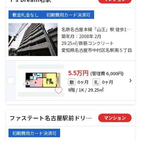
敷金礼金なし
初期費用カード決済可
名鉄名古屋本線「山王」駅 徒歩11
分 名古屋市営鶴舞線「大須観音」
築年月：2008年 2月
駅 徒歩16分 名鉄名古屋本線「名鉄
29.25㎡/鉄筋コンクリート
名古屋」駅 徒歩21分
愛知県名古屋市中村区名駅南５丁目
5.5万円
(管理費 6,000円)
0ヶ月
0ヶ月
敷
礼
9階 / 1K / 29.25㎡
ファステート名古屋駅前ドリーム
マンション
初期費用カード決済可