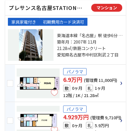
プレサンス名古屋STATIONビーフレックス
マンション
家具家電付き
初期費用カード決済可
東海道本線「名古屋」駅 徒歩6分 名
古屋市営桜通線「太閤通」駅 徒歩8
築年月：2007年 11月
分 名古屋市営東山線「亀島」駅 徒
21.28㎡/鉄筋コンクリート
歩7分
愛知県名古屋市中村区則武２丁目
パノラマ
6.9万円
(管理費 11,000円)
0ヶ月
1ヶ月
敷
礼
12階 / 1K / 21.28㎡
パノラマ
4.929万円
(管理費 9,710円)
0ヶ月
5.9万円
敷
礼