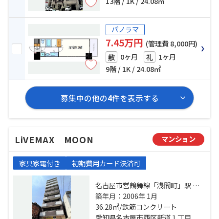
13階 / 1K / 24.08㎡
パノラマ
7.45万円
(管理費 8,000円)
0ヶ月
1ヶ月
敷
礼
9階 / 1K / 24.08㎡
募集中の他の
4
件を表示する
LiVEMAX MOON
マンション
家具家電付き
初期費用カード決済可
名古屋市営鶴舞線「浅間町」駅 徒
歩2分 東海道本線「名古屋」駅 徒歩
築年月：2006年 1月
20分 名古屋市営鶴舞線「浄心」
36.28㎡/鉄筋コンクリート
駅 徒歩15分
愛知県名古屋市西区新道１丁目