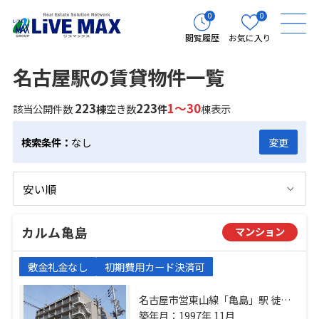
0
0
閲覧履歴
お気に入り
名古屋駅の賃貸物件一覧
223
223
1～30
該当公開件数
棟
空き数
件
棟表示
検索条件：
なし
変更
カルム亀島
マンション
敷金礼金なし
初期費用カード決済可
名古屋市営東山線「亀島」駅 徒歩5
分 名古屋市営東山線「名古屋」
築年月：1997年 11月