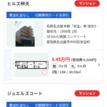
ヒルズ辨天
マンション
敷金礼金なし
初期費用カード決済可
名鉄名古屋本線「栄生」駅 徒歩3分
名古屋市営東山線「亀島」駅 徒歩
築年月：1999年 2月
11分 名古屋市営東山線「名古屋」
30.50㎡/鉄筋コンクリート
駅 徒歩24分
愛知県名古屋市中村区栄生町
5.45万円
(管理費 6,500円)
0ヶ月
0ヶ月
敷
礼
2階 / 1DK / 30.50㎡
ジュエルズコート
マンション
敷金礼金なし
初期費用カード決済可