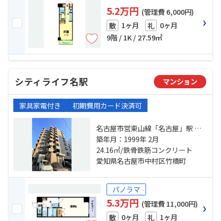
5.2万円
(管理費 6,000円)
1ヶ月
0ヶ月
敷
礼
9階 / 1K / 27.59㎡
シティライフ名駅
マンション
家具家電付き
初期費用カード決済可
名古屋市営東山線「名古屋」駅 徒
歩7分 名古屋市営桜通線「太閤通」
築年月：1999年 2月
駅 徒歩5分 東海道本線「名古屋」
24.16㎡/鉄骨鉄筋コンクリート
駅 徒歩7分
愛知県名古屋市中村区竹橋町
パノラマ
5.3万円
(管理費 11,000円)
0ヶ月
1ヶ月
敷
礼