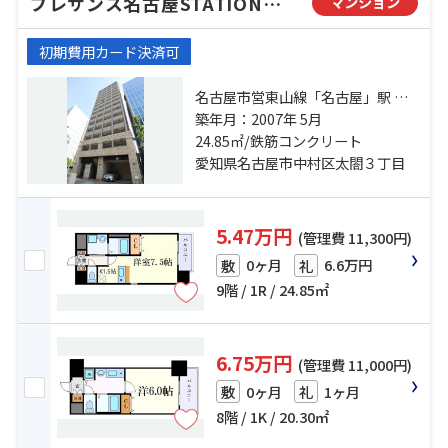
プレサンス名古屋STATIONザ・シティ
マンション
初期費用カード決済可
名古屋市営東山線「名古屋」駅 徒
歩4分 名古屋市営桜通線「太閤通」
築年月：2007年 5月
駅 徒歩7分 東海道本線「名古屋」
24.85㎡/鉄筋コンクリート
駅 徒歩4分
愛知県名古屋市中村区太閤３丁目
5.47万円
(管理費 11,300円)
0ヶ月
6.6万円
敷
礼
9階 / 1R / 24.85㎡
6.75万円
(管理費 11,000円)
0ヶ月
1ヶ月
敷
礼
8階 / 1K / 20.30㎡