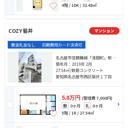
4階 / 1DK / 32.48㎡
COZY菊井
マンション
敷金礼金なし
初期費用カード決済可
名古屋市営鶴舞線「浅間町」駅 徒
歩9分 名鉄名古屋本線「栄生」駅 徒
築年月：2019年 2月
歩14分 名古屋市営東山線「名古
27.54㎡/鉄筋コンクリート
屋」駅 徒歩15分
愛知県名古屋市西区菊井１丁目
5.8万円
(管理費 7,000円)
0ヶ月
0ヶ月
敷
礼
5階 / 1R / 27.54㎡