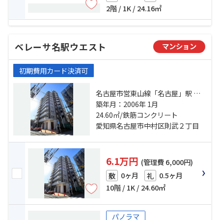
2階 / 1K / 24.16㎡
ベレーサ名駅ウエスト
マンション
初期費用カード決済可
名古屋市営東山線「名古屋」駅 徒
歩10分 名古屋市営桜通線「太閤
築年月：2006年 1月
通」駅 徒歩7分 名古屋市営東山線
24.60㎡/鉄筋コンクリート
「亀島」駅 徒歩11分
愛知県名古屋市中村区則武２丁目
6.1万円
(管理費 6,000円)
0ヶ月
0.5ヶ月
敷
礼
10階 / 1K / 24.60㎡
パノラマ