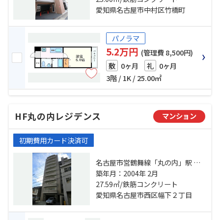
駅 徒歩9分
愛知県名古屋市中村区竹橋町
パノラマ
5.2万円
(管理費 8,500円)
0ヶ月
0ヶ月
敷
礼
3階 / 1K / 25.00㎡
HF丸の内レジデンス
マンション
初期費用カード決済可
名古屋市営鶴舞線「丸の内」駅 徒
歩9分 名古屋市営桜通線「国際セン
築年月：2004年 2月
ター」駅 徒歩10分 名古屋市営東山
27.59㎡/鉄筋コンクリート
線「名古屋」駅 徒歩15分
愛知県名古屋市西区幅下２丁目