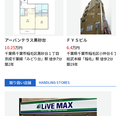
アーバンテラス黒砂台
ＦＹＳビル
10.25
6.4
万円
万円
千葉県千葉市稲毛区黒砂台１丁目
千葉県千葉市稲毛区小仲台６
京成千葉線「みどり台」駅 徒歩7分
総武本線「稲毛」駅 徒歩2分
築2年
築19年
取り扱い店舗
HANDLING STORES