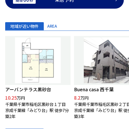
簡単
秒
地域が近い物件
AREA
アーバンテラス黒砂台
Buena casa 西千葉
10.25
8.2
万円
万円
千葉県千葉市稲毛区黒砂台１丁目
千葉県千葉市稲毛区黒砂２丁
京成千葉線「みどり台」駅 徒歩7分
京成千葉線「みどり台」駅 徒
築2年
築3年