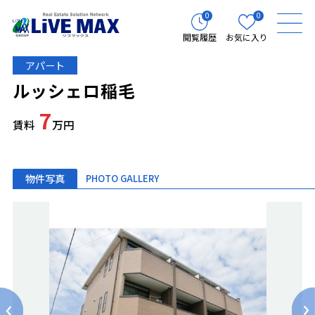
0
0
閲覧履歴
お気に入り
アパート
ルッシェロ稲毛
7
賃料
万円
物件写真
PHOTO GALLERY