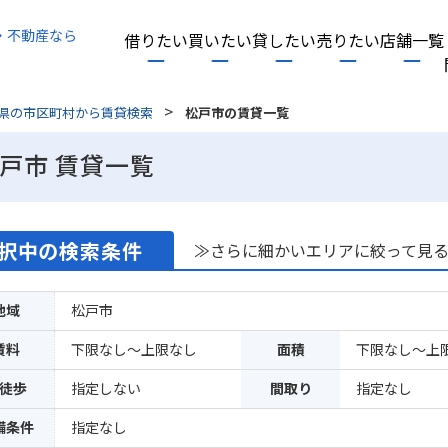
・不動産なら
借りたい
買いたい
貸したい
売りたい
店舗一覧
>
県の市区町村から賃貸検索
松戸市の賃貸一覧
戸市 賃貸一覧
択中の検索条件
≫さらに細かいエリアに絞って見
地域
松戸市
賃料
下限なし～上限なし
面積
下限なし～上
徒歩
指定しない
間取り
指定なし
備条件
指定なし