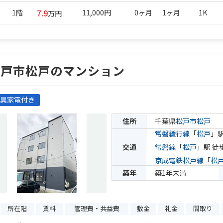
7.9
1階
11,000円
0ヶ月
1ヶ月
1K
万円
松戸市松戸のマンション
具家電付き
住所
千葉県
松戸市
松戸
常磐緩行線
「
松戸
」駅
交通
常磐線
「
松戸
」駅 徒
京成電鉄松戸線
「
松
築年
築1年未満
所在階
賃料
管理費・共益費
敷金
礼金
間取り