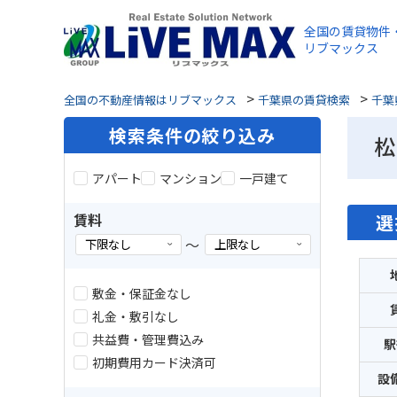
全国の賃貸物件
リブマックス
>
>
全国の不動産情報はリブマックス
千葉県の賃貸検索
千葉
検索条件の絞り込み
松
アパート
マンション
一戸建て
賃料
選
～
敷金・保証金なし
礼金・敷引なし
共益費・管理費込み
駅
初期費用カード決済可
設