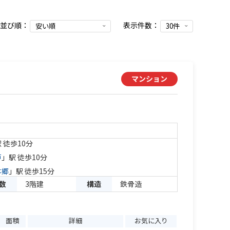
並び順：
表示件数：
マンション
 徒歩10分
戸
」駅 徒歩10分
本郷
」駅 徒歩15分
数
3階建
構造
鉄骨造
面積
詳細
お気に入り