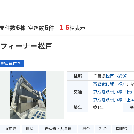
6
6
1-6
開件数
棟
空き数
件
棟表示
ラフィーナー松戸
具家電付き
住所
千葉県
松戸市
岩瀬
常磐緩行線
「
松戸
」駅
交通
京成電鉄松戸線
「
松
京成電鉄松戸線
「
上
築年
築1年
階
所在階
賃料
管理費・共益費
敷金
礼金
間取り