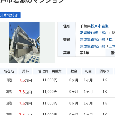
具家電付き
住所
千葉県
松戸市
岩瀬
常磐緩行線
「
松戸
」駅
交通
京成電鉄松戸線
「
松
京成電鉄松戸線
「
上
築年
築1年
階
所在階
賃料
管理費・共益費
敷金
礼金
間取り
7.5
3階
11,000円
0ヶ月
1ヶ月
1K
万円
7.5
3階
11,000円
0ヶ月
1ヶ月
1K
万円
7.5
2階
11,000円
0ヶ月
1ヶ月
1K
万円
7.4
2階
11,000円
0ヶ月
1ヶ月
1K