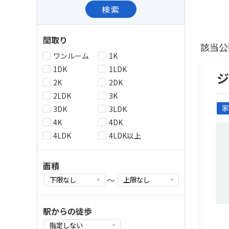
検索
間取り
該当公
ワンルーム
1K
1DK
1LDK
2K
2DK
2LDK
3K
家
3DK
3LDK
4K
4DK
4LDK
4LDK以上
面積
～
駅からの徒歩