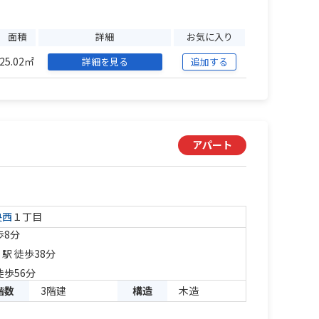
面積
詳細
お気に入り
25.02㎡
詳細を見る
追加する
アパート
央西
１丁目
歩8分
」駅 徒歩38分
徒歩56分
階数
3階建
構造
木造