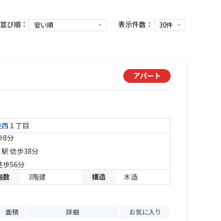
並び順：
表示件数：
アパート
央西
１丁目
歩8分
」駅 徒歩38分
徒歩56分
階数
3階建
構造
木造
面積
詳細
お気に入り