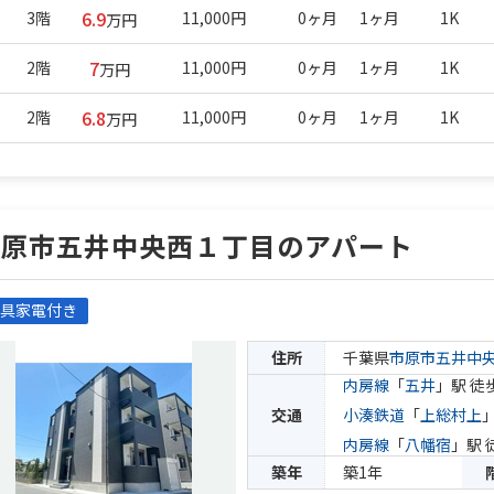
6.9
3階
11,000円
0ヶ月
1ヶ月
1K
万円
7
2階
11,000円
0ヶ月
1ヶ月
1K
万円
6.8
2階
11,000円
0ヶ月
1ヶ月
1K
万円
市原市五井中央西１丁目のアパート
具家電付き
住所
千葉県
市原市
五井中
内房線
「
五井
」駅 徒
交通
小湊鉄道
「
上総村上
内房線
「
八幡宿
」駅 
築年
築1年