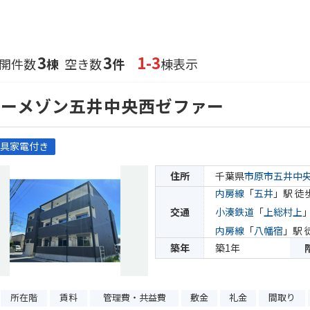
3
3
1-3
開件数
棟
空き数
件
棟表示
ジーメゾン五井中央西ゼファー
具家電付き
住所
千葉県
市原市
五井中
内房線
「
五井
」駅 徒
交通
小湊鉄道
「
上総村上
内房線
「
八幡宿
」駅 
築年
築1年
所在階
賃料
管理費・共益費
敷金
礼金
間取り