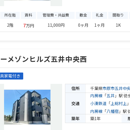
所在階
賃料
管理費・共益費
敷金
礼金
間取り
7
2階
11,000円
0ヶ月
1ヶ月
1K
万円
ジーメゾンヒルズ五井中央西
具家電付き
住所
千葉県
市原市
五井中
内房線
「
五井
」駅 徒
交通
小湊鉄道
「
上総村上
内房線
「
八幡宿
」駅 
築年
築1年