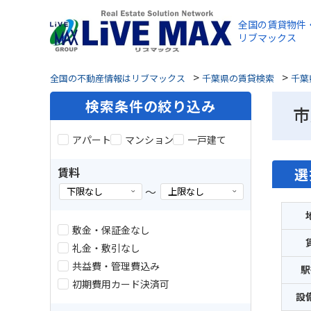
全国の賃貸物件
リブマックス
>
>
全国の不動産情報はリブマックス
千葉県の賃貸検索
千葉
検索条件の絞り込み
市
アパート
マンション
一戸建て
賃料
選
～
敷金・保証金なし
礼金・敷引なし
共益費・管理費込み
駅
初期費用カード決済可
設