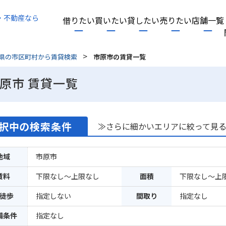
・不動産なら
借りたい
買いたい
貸したい
売りたい
店舗一覧
>
県の市区町村から賃貸検索
市原市の賃貸一覧
原市 賃貸一覧
択中の検索条件
≫さらに細かいエリアに絞って見
地域
市原市
賃料
下限なし～上限なし
面積
下限なし～上
徒歩
指定しない
間取り
指定なし
備条件
指定なし