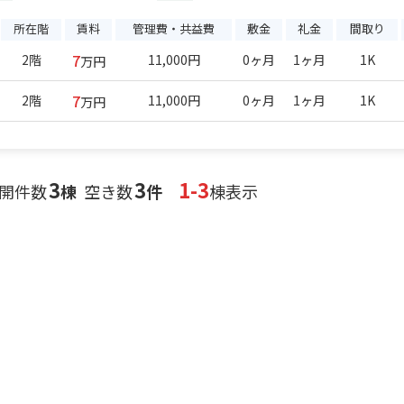
所在階
賃料
管理費・共益費
敷金
礼金
間取り
7
2階
11,000円
0ヶ月
1ヶ月
1K
万円
7
2階
11,000円
0ヶ月
1ヶ月
1K
万円
3
3
1-3
開件数
棟
空き数
件
棟表示