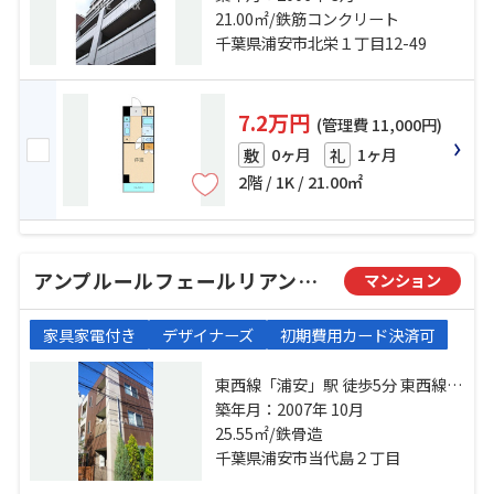
西」駅 徒歩30分
21.00㎡/鉄筋コンクリート
千葉県浦安市北栄１丁目12-49
7.2万円
(管理費 11,000円)
0ヶ月
1ヶ月
敷
礼
2階 / 1K / 21.00㎡
アンプルールフェールリアン・ケー・エム
マンション
家具家電付き
デザイナーズ
初期費用カード決済可
東西線「浦安」駅 徒歩5分 東西線
「南行徳」駅 徒歩12分 東西線「葛
築年月：2007年 10月
西」駅 徒歩30分
25.55㎡/鉄骨造
千葉県浦安市当代島２丁目