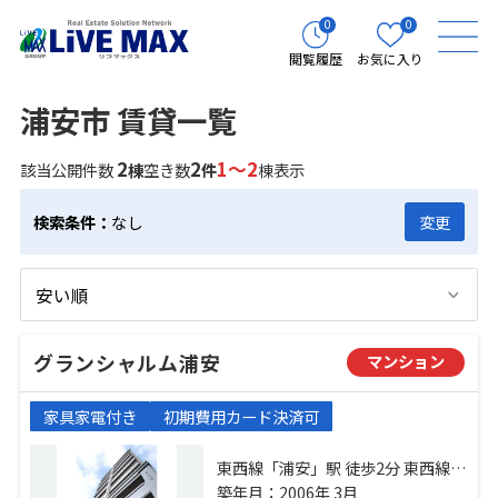
0
0
閲覧履歴
お気に入り
浦安市 賃貸一覧
2
2
1～2
該当公開件数
棟
空き数
件
棟表示
検索条件：
なし
変更
グランシャルム浦安
マンション
家具家電付き
初期費用カード決済可
東西線「浦安」駅 徒歩2分 東西線
「南行徳」駅 徒歩14分 東西線「葛
築年月：2006年 3月