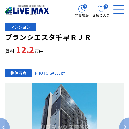
0
0
閲覧履歴
お気に入り
マンション
ブランシエスタ千早ＲＪＲ
12.2
賃料
万円
物件写真
PHOTO GALLERY