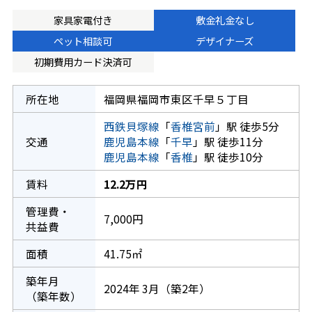
家具家電付き
敷金礼金なし
ペット相談可
デザイナーズ
初期費用カード決済可
所在地
福岡県福岡市東区千早５丁目
西鉄貝塚線
「
香椎宮前
」駅 徒歩5分
交通
鹿児島本線
「
千早
」駅 徒歩11分
鹿児島本線
「
香椎
」駅 徒歩10分
賃料
12.2万円
管理費・
7,000円
共益費
面積
41.75㎡
築年月
2024年 3月（築2年）
（築年数）