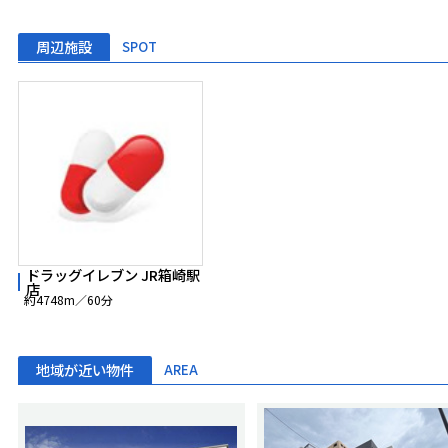
周辺施設
SPOT
ドラッグイレブン JR箱崎駅
店
約4748m／60分
地域が近い物件
AREA