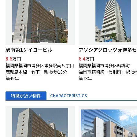
駅南第1ケイコービル
8.6
6.4
万円
万円
福岡県福岡市博多区博多駅南５丁目
福岡県福岡市博多区綱場町
鹿児島本線「竹下」駅 徒歩13分
福岡市箱崎線「呉服町」駅 徒
築49年
築18年
特徴が近い物件
CHARACTERISTICS