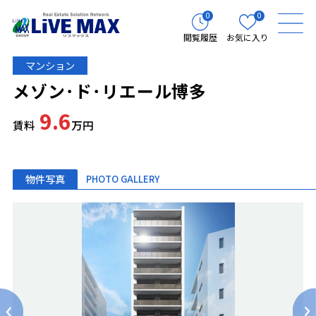
0
0
閲覧履歴
お気に入り
マンション
メゾン･ド･リエール博多
9.6
賃料
万円
物件写真
PHOTO GALLERY