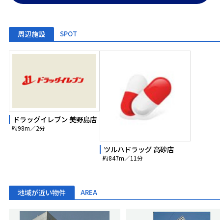
周辺施設
SPOT
ドラッグイレブン 美野島店
約98m／2分
ツルハドラッグ 高砂店
約847m／11分
地域が近い物件
AREA