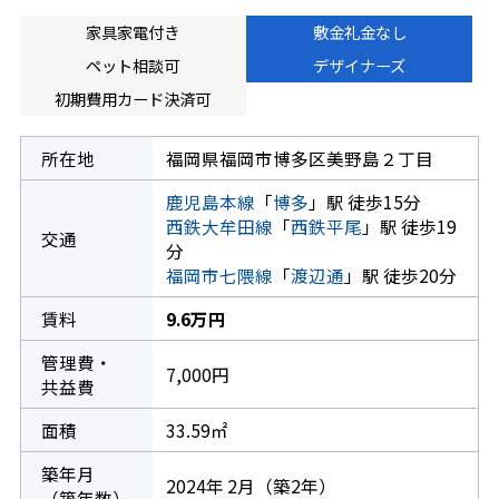
家具家電付き
敷金礼金なし
ペット相談可
デザイナーズ
初期費用カード決済可
所在地
福岡県福岡市博多区美野島２丁目
鹿児島本線
「
博多
」駅 徒歩15分
西鉄大牟田線
「
西鉄平尾
」駅 徒歩19
交通
分
福岡市七隈線
「
渡辺通
」駅 徒歩20分
賃料
9.6万円
管理費・
7,000円
共益費
面積
33.59㎡
築年月
2024年 2月（築2年）
（築年数）