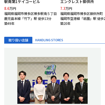
駅南第1ケイコービル
エンクレスト御供所
8.6
7.3
万円
万円
福岡県福岡市博多区博多駅南５丁目
福岡県福岡市博多区御供所町
鹿児島本線「竹下」駅 徒歩13分
福岡市空港線「祇園」駅 徒歩
築49年
築20年
取り扱い店舗
HANDLING STORES