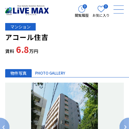
0
0
閲覧履歴
お気に入り
マンション
アコール住吉
6.8
賃料
万円
物件写真
PHOTO GALLERY