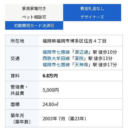
家具家電付き
敷金礼金なし
ペット相談可
デザイナーズ
初期費用カード決済可
所在地
福岡県福岡市博多区住吉４丁目
福岡市七隈線
「
渡辺通
」駅 徒歩10分
交通
西鉄大牟田線
「
薬院
」駅 徒歩13分
福岡市七隈線
「
天神南
」駅 徒歩17分
賃料
6.8万円
管理費・
5,000円
共益費
面積
24.80㎡
築年月
2003年 7月（築23年）
（築年数）