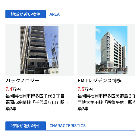
地域が近い物件
AREA
21テクノロジー
FMTレジデンス博多
7.4
7.5
万円
万円
福岡県福岡市博多区千代３丁目
福岡県福岡市博多区美野島３
福岡市箱崎線「千代県庁口」駅 徒歩3分
築2年
築2年
特徴が近い物件
CHARACTERISTICS