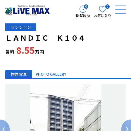
0
0
閲覧履歴
お気に入り
マンション
ＬＡＮＤＩＣ Ｋ１０４
8.55
賃料
万円
物件写真
PHOTO GALLERY