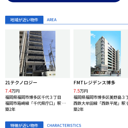
地域が近い物件
AREA
21テクノロジー
FMTレジデンス博多
7.4
7.5
万円
万円
福岡県福岡市博多区千代３丁目
福岡県福岡市博多区美野島３
福岡市箱崎線「千代県庁口」駅 徒歩3分
築2年
築2年
特徴が近い物件
CHARACTERISTICS