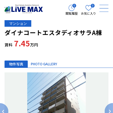
0
0
閲覧履歴
お気に入り
マンション
ダイナコートエスタディオサラA棟
7.45
賃料
万円
物件写真
PHOTO GALLERY