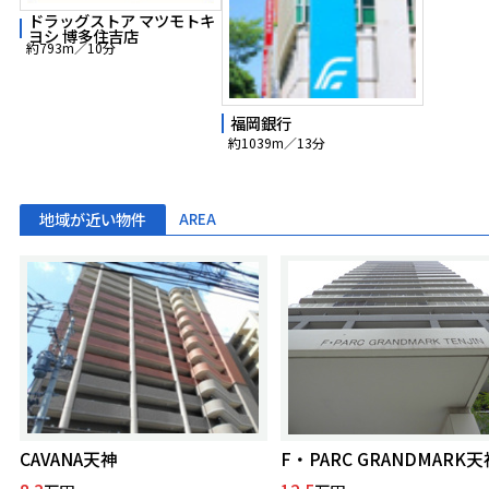
ドラッグストア マツモトキ
ヨシ 博多住吉店
約793m／10分
福岡銀行
約1039m／13分
地域が近い物件
AREA
CAVANA天神
F・PARC GRANDMARK天