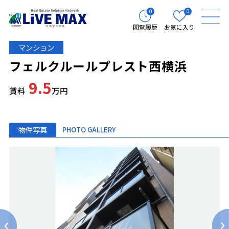
0
0
閲覧履歴
お気に入り
マンション
フェルクルールプレスト西横浜
9.5
賃料
万円
物件写真
PHOTO GALLERY