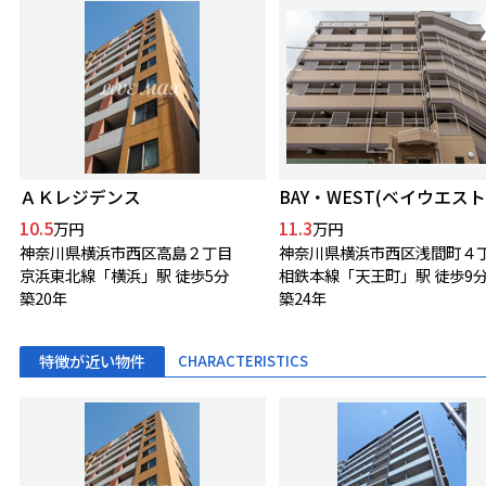
ＡＫレジデンス
BAY・WEST(ベイウエスト
10.5
11.3
万円
万円
神奈川県横浜市西区高島２丁目
神奈川県横浜市西区浅間町４
京浜東北線「横浜」駅 徒歩5分
相鉄本線「天王町」駅 徒歩9
築20年
築24年
特徴が近い物件
CHARACTERISTICS