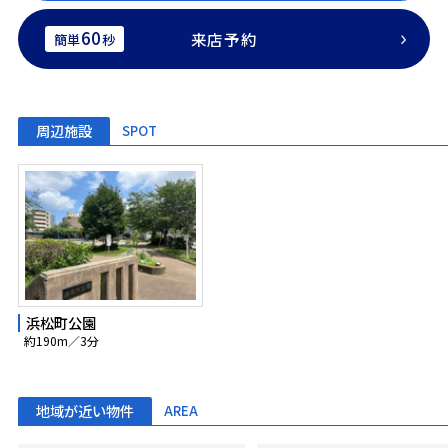
60
来店予約
簡単
秒
周辺施設
SPOT
浜松町公園
約190m／3分
地域が近い物件
AREA