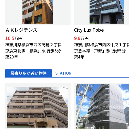
ＡＫレジデンス
City Lux Tobe
10.5
9.9
万円
万円
神奈川県横浜市西区高島２丁目
神奈川県横浜市西区中央１丁
京浜東北線「横浜」駅 徒歩5分
京急本線「戸部」駅 徒歩5分
築20年
築4年
最寄り駅が近い物件
STATION