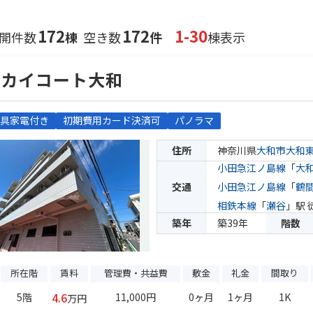
172
172
1-30
開件数
棟
空き数
件
棟表示
スカイコート大和
具家電付き
初期費用カード決済可
パノラマ
住所
神奈川県
大和市
大和
小田急江ノ島線
「
大
交通
小田急江ノ島線
「
鶴
相鉄本線
「
瀬谷
」駅 
築年
築39年
階数
所在階
賃料
管理費・共益費
敷金
礼金
間取り
4.6
5階
11,000円
0ヶ月
1ヶ月
1K
万円