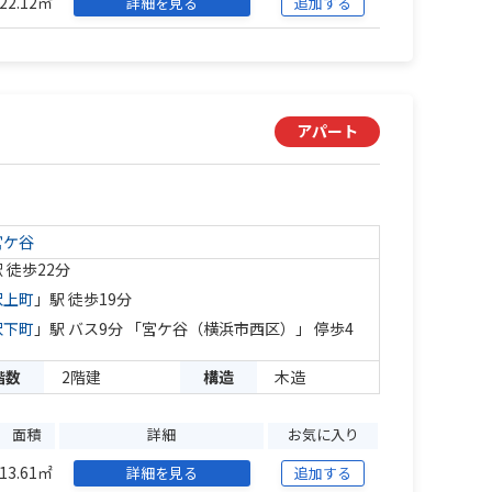
22.12㎡
詳細を見る
追加する
アパート
宮ケ谷
 徒歩22分
沢上町
」駅 徒歩19分
沢下町
」駅 バス9分 「宮ケ谷（横浜市西区）」 停歩4
階数
2階建
構造
木造
面積
詳細
お気に入り
13.61㎡
詳細を見る
追加する