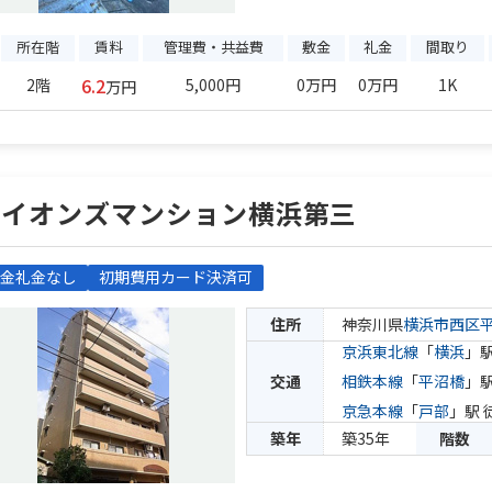
所在階
賃料
管理費・共益費
敷金
礼金
間取り
6.2
2階
5,000円
0万円
0万円
1K
万円
ライオンズマンション横浜第三
金礼金なし
初期費用カード決済可
住所
神奈川県
横浜市西区
京浜東北線
「
横浜
」駅
交通
相鉄本線
「
平沼橋
」駅
京急本線
「
戸部
」駅 
築年
築35年
階数