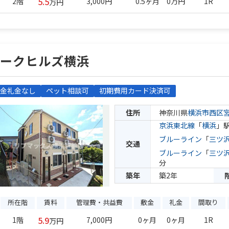
5.5
2階
3,000円
0.5ヶ月
0万円
1R
万円
アークヒルズ横浜
金礼金なし
ペット相談可
初期費用カード決済可
住所
神奈川県
横浜市西区
京浜東北線
「
横浜
」駅
ブルーライン
「
三ツ
交通
ブルーライン
「
三ツ
分
築年
築2年
所在階
賃料
管理費・共益費
敷金
礼金
間取り
5.9
1階
7,000円
0ヶ月
0ヶ月
1R
万円