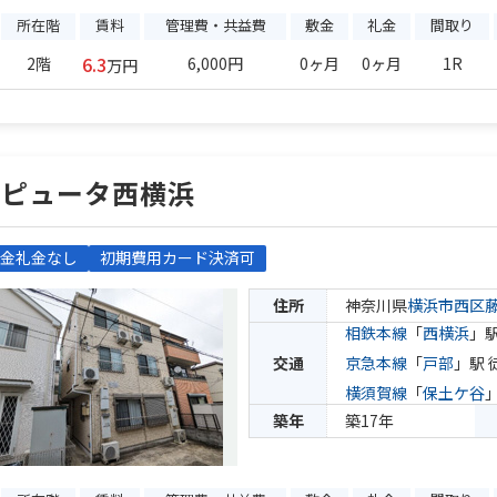
所在階
賃料
管理費・共益費
敷金
礼金
間取り
6.3
2階
6,000円
0ヶ月
0ヶ月
1R
万円
ラピュータ西横浜
金礼金なし
初期費用カード決済可
住所
神奈川県
横浜市西区
相鉄本線
「
西横浜
」駅
交通
京急本線
「
戸部
」駅 
横須賀線
「
保土ケ谷
築年
築17年