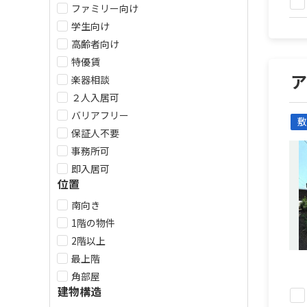
ファミリー向け
学生向け
高齢者向け
特優賃
楽器相談
２人入居可
バリアフリー
敷
保証人不要
事務所可
即入居可
位置
南向き
1階の物件
2階以上
最上階
角部屋
建物構造