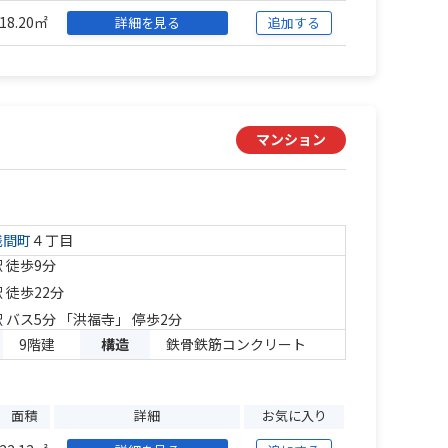
18.20㎡
詳細を見る
追加する
マンション
浅間町
４丁目
 徒歩9分
 徒歩22分
 バス5分 「洪福寺」 停歩2分
9階建
構造
鉄骨鉄筋コンクリート
面積
詳細
お気に入り