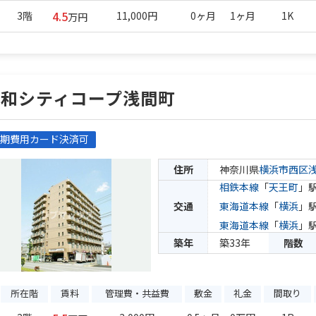
4.5
3階
11,000円
0ヶ月
1ヶ月
1K
万円
藤和シティコープ浅間町
期費用カード決済可
住所
神奈川県
横浜市西区
相鉄本線
「
天王町
」駅
交通
東海道本線
「
横浜
」駅
東海道本線
「
横浜
」駅
築年
築33年
階数
所在階
賃料
管理費・共益費
敷金
礼金
間取り