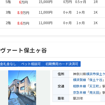
6
5階
15,000円
0万円
0.5ヶ月
1R
万円
8.9
3階
11,000円
0ヶ月
1ヶ月
1K
万円
8.6
2階
11,000円
0ヶ月
1ヶ月
1K
万円
エヴァート保土ヶ谷
金礼金なし
ペット相談可
初期費用カード決済可
住所
神奈川県
横浜市保土
横須賀線
「
保土ケ谷
交通
相鉄本線
「
天王町
」駅
京急本線
「
南太田
」駅
築年
築20年