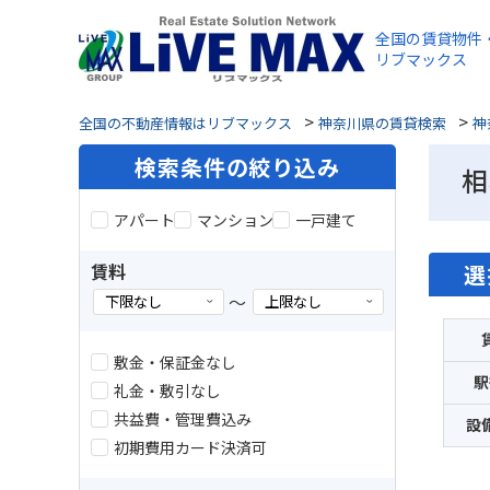
全国の賃貸物件
リブマックス
>
>
全国の不動産情報はリブマックス
神奈川県の賃貸検索
神
検索条件の絞り込み
相
アパート
マンション
一戸建て
賃料
選
～
敷金・保証金なし
駅
礼金・敷引なし
共益費・管理費込み
設
初期費用カード決済可