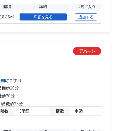
面積
詳細
お気に入り
18.86㎡
詳細を見る
追加する
アパート
藤棚町
２丁目
 徒歩10分
徒歩20分
」駅 徒歩25分
階数
3階建
構造
木造