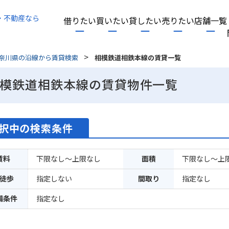
・不動産なら
借りたい
買いたい
貸したい
売りたい
店舗一覧
>
奈川県の沿線から賃貸検索
相模鉄道相鉄本線の賃貸一覧
模鉄道相鉄本線の賃貸物件一覧
択中の検索条件
賃料
下限なし～上限なし
面積
下限なし～上
徒歩
指定しない
間取り
指定なし
備条件
指定なし