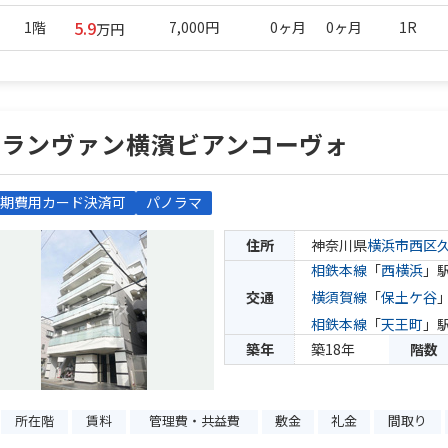
5.9
1階
7,000円
0ヶ月
0ヶ月
1R
万円
グランヴァン横濱ビアンコーヴォ
期費用カード決済可
パノラマ
住所
神奈川県
横浜市西区
相鉄本線
「
西横浜
」駅
交通
横須賀線
「
保土ケ谷
相鉄本線
「
天王町
」駅
築年
築18年
階数
所在階
賃料
管理費・共益費
敷金
礼金
間取り