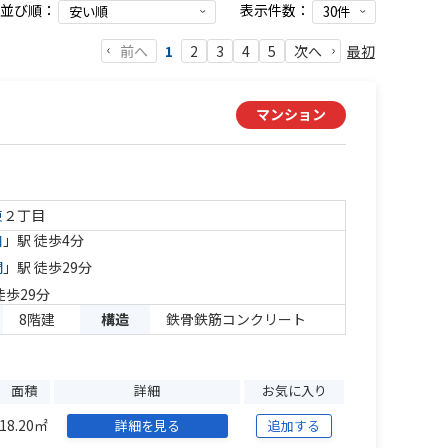
並び順：
表示件数：
前へ
最初
1
2
3
4
5
次へ
マンション
東
２丁目
和
」駅 徒歩4分
間
」駅 徒歩29分
徒歩29分
8階建
構造
鉄骨鉄筋コンクリート
面積
詳細
お気に入り
18.20㎡
詳細を見る
追加する