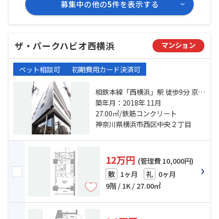
募集中の他の
5
件を表示する
ザ・パークハビオ西横浜
マンション
ペット相談可
初期費用カード決済可
相鉄本線「西横浜」駅 徒歩9分 京急
本線「戸部」駅 徒歩11分 ブルーラ
築年月：2018年 11月
イン「高島町」駅 徒歩17分
27.00㎡/鉄筋コンクリート
神奈川県横浜市西区中央２丁目
12万円
(管理費 10,000円)
1ヶ月
0ヶ月
敷
礼
9階 / 1K / 27.00㎡