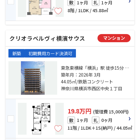
1ヶ月
1ヶ月
敷
礼
8階 / 1LDK / 45.88㎡
クリオラベルヴィ横濱サウス
マンション
新築
初期費用カード決済可
東急東横線「横浜」駅 徒歩15分 京
急本線「戸部」駅 徒歩3分 相鉄本線
築年月：2026年 3月
「平沼橋」駅 徒歩6分
44.05㎡/鉄筋コンクリート
神奈川県横浜市西区中央１丁目
19.8万円
(管理費 15,000円)
1ヶ月
0ヶ月
敷
礼
11階 / 1LDK＋1S(納戸) / 44.05㎡