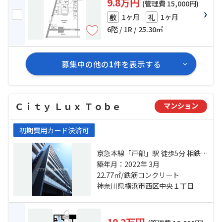
9.8万円
(管理費 15,000円)
1ヶ月
1ヶ月
敷
礼
6階 / 1R / 25.30㎡
募集中の他の
1
件を表示する
Ｃｉｔｙ Ｌｕｘ Ｔｏｂｅ
マンション
初期費用カード決済可
京急本線「戸部」駅 徒歩5分 相鉄本
線「平沼橋」駅 徒歩7分 東海道本線
築年月：2022年 3月
「横浜」駅 徒歩18分
22.77㎡/鉄筋コンクリート
神奈川県横浜市西区中央１丁目
10.2万円