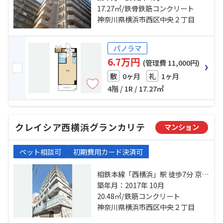
「平沼橋」駅 徒歩10分
17.27㎡/鉄骨鉄筋コンクリート
神奈川県横浜市西区中央２丁目
パノラマ
6.7万円
(管理費 11,000円)
0ヶ月
1ヶ月
敷
礼
4階 / 1R / 17.27㎡
クレイシア西横浜グランカリテ
マンション
ペット相談可
初期費用カード決済可
相鉄本線「西横浜」駅 徒歩7分 京急
本線「戸部」駅 徒歩10分 ブルーラ
築年月：2017年 10月
イン「高島町」駅 徒歩14分
20.48㎡/鉄筋コンクリート
神奈川県横浜市西区中央２丁目