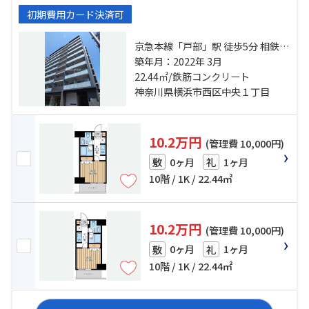
初期費用カード決済可
京急本線「戸部」駅 徒歩5分 相鉄本
線「平沼橋」駅 徒歩7分 湘南新宿ラ
築年月：2022年 3月
イン宇須「横浜」駅 徒歩18分
22.44㎡/鉄筋コンクリート
神奈川県横浜市西区中央１丁目
10.2万円
(管理費 10,000円)
0ヶ月
1ヶ月
敷
礼
10階 / 1K / 22.44㎡
10.2万円
(管理費 10,000円)
0ヶ月
1ヶ月
敷
礼
10階 / 1K / 22.44㎡