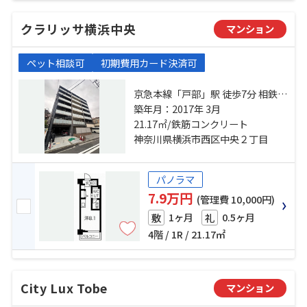
クラリッサ横浜中央
マンション
ペット相談可
初期費用カード決済可
京急本線「戸部」駅 徒歩7分 相鉄本
線「西横浜」駅 徒歩8分 ブルーライ
築年月：2017年 3月
ン「高島町」駅 徒歩13分
21.17㎡/鉄筋コンクリート
神奈川県横浜市西区中央２丁目
パノラマ
7.9万円
(管理費 10,000円)
1ヶ月
0.5ヶ月
敷
礼
4階 / 1R / 21.17㎡
City Lux Tobe
マンション