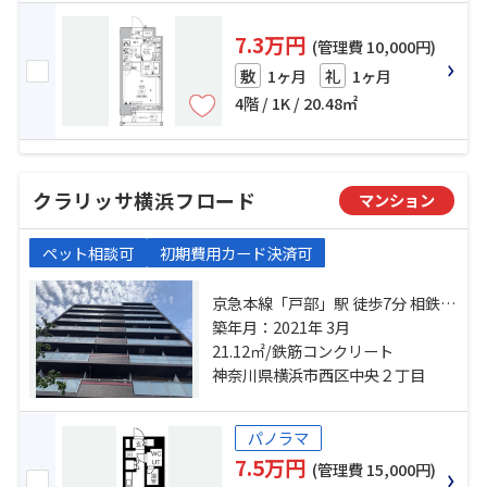
7.3万円
(管理費 10,000円)
1ヶ月
1ヶ月
敷
礼
4階 / 1K / 20.48㎡
クラリッサ横浜フロード
マンション
ペット相談可
初期費用カード決済可
京急本線「戸部」駅 徒歩7分 相鉄本
線「平沼橋」駅 徒歩7分 ブルーライ
築年月：2021年 3月
ン「高島町」駅 徒歩12分
21.12㎡/鉄筋コンクリート
神奈川県横浜市西区中央２丁目
パノラマ
7.5万円
(管理費 15,000円)