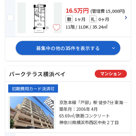
16.5万円
(管理費 15,000円)
1ヶ月
0ヶ月
敷
礼
11階 / 1LDK / 35.24㎡
募集中の他の
35
件を表示する
パークテラス横浜ベイ
マンション
初期費用カード決済可
京急本線「戸部」駅 徒歩7分 東海道
本線「横浜」駅 徒歩23分 相鉄本線
築年月：2006年 4月
「平沼橋」駅 徒歩8分
65.69㎡/鉄筋コンクリート
神奈川県横浜市西区中央２丁目