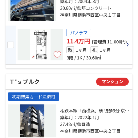
北線「横浜」駅 徒歩15分 相鉄本線
築年月：2004年 3月
「平沼橋」駅 徒歩8分
30.60㎡/鉄筋コンクリート
神奈川県横浜市西区中央１丁目
パノラマ
11.4万円
(管理費 11,000円)
1ヶ月
1ヶ月
敷
礼
3階 / 1K / 30.60㎡
Ｔ‘ｓブルク
マンション
初期費用カード決済可
相鉄本線「西横浜」駅 徒歩9分 京急
本線「戸部」駅 徒歩11分 ブルーラ
築年月：2022年 1月
イン「高島町」駅 徒歩18分
37.48㎡/鉄骨造
神奈川県横浜市西区中央２丁目