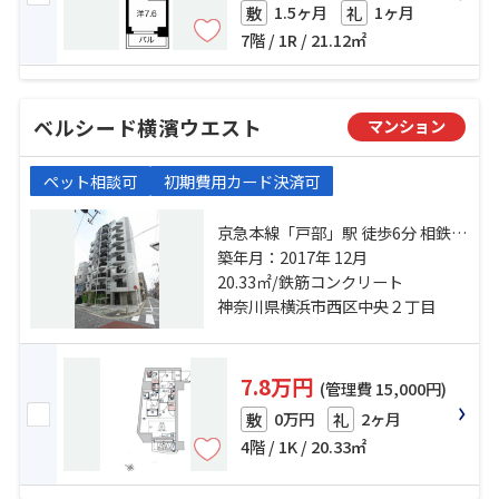
1.5ヶ月
1ヶ月
敷
礼
7階 / 1R / 21.12㎡
ベルシード横濱ウエスト
マンション
ペット相談可
初期費用カード決済可
京急本線「戸部」駅 徒歩6分 相鉄本
線「平沼橋」駅 徒歩7分 相鉄本線
築年月：2017年 12月
「西横浜」駅 徒歩10分
20.33㎡/鉄筋コンクリート
神奈川県横浜市西区中央２丁目
7.8万円
(管理費 15,000円)
0万円
2ヶ月
敷
礼
4階 / 1K / 20.33㎡