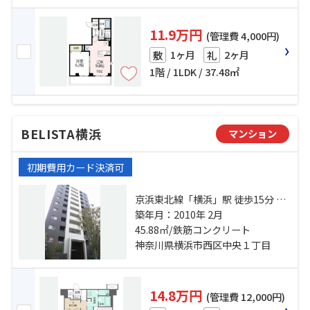
11.9万円
(管理費 4,000円)
1ヶ月
2ヶ月
敷
礼
1階 / 1LDK / 37.48㎡
BELISTA横浜
マンション
初期費用カード決済可
京浜東北線「横浜」駅 徒歩15分 京
急本線「戸部」駅 徒歩3分 相鉄本線
築年月：2010年 2月
「平沼橋」駅 徒歩4分
45.88㎡/鉄筋コンクリート
神奈川県横浜市西区中央１丁目
14.8万円
(管理費 12,000円)