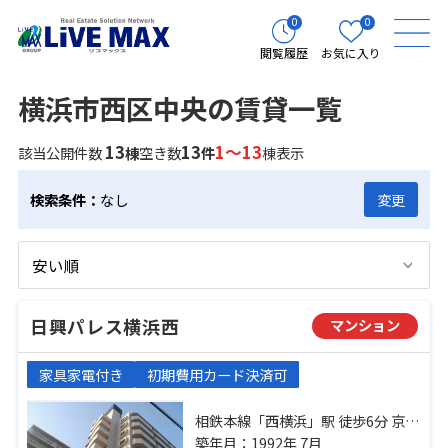
0
0
閲覧履歴
お気に入り
横浜市西区中央の賃貸一覧
13
13
1～13
該当公開件数
棟
空き数
件
棟表示
検索条件：
なし
変更
日興パレス横浜西
マンション
家具家電付き
初期費用カード決済可
相鉄本線「西横浜」駅 徒歩6分 京急
本線「戸部」駅 徒歩9分 相鉄本線
築年月：1992年 7月