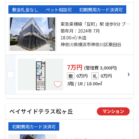
敷金礼金なし
ペット相談可
初期費用カード決済可
東急東横線「反町」駅 徒歩9分 ブル
ーライン「三ツ沢下町」駅 徒歩8分
築年月：2024年 7月
京浜東北線「横浜」駅 バス10分 ガ
18.00㎡/木造
ーデン下 停歩3分
神奈川県横浜市神奈川区栗田谷
7万円
(管理費 3,000円)
0万円
0万円
敷
礼
3階 / 1R / 18.00㎡
ベイサイドテラス松ヶ丘
マンション
初期費用カード決済可