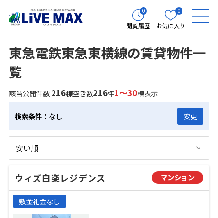
0
0
閲覧履歴
お気に入り
東急電鉄東急東横線の賃貸物件一
覧
216
216
1～30
該当公開件数
棟
空き数
件
棟表示
検索条件：
なし
変更
ウィズ白楽レジデンス
マンション
敷金礼金なし