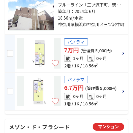
ブルーライン「三ツ沢下町」駅 徒
歩7分 ブルーライン「三ツ沢上町」
築年月：2024年 6月
駅 徒歩13分 東急東横線「横浜」
18.56㎡/木造
駅 バス20分 グリーンヒル三ツ沢 停
神奈川県横浜市神奈川区三ツ沢中町
歩8分
パノラマ
7万円
(管理費 5,000円)
1ヶ月
0ヶ月
敷
礼
2階 / 1K / 18.56㎡
パノラマ
6.7万円
(管理費 5,000円)
0ヶ月
0ヶ月
敷
礼
1階 / 1K / 18.56㎡
メゾン・ド・プラシード
マンション