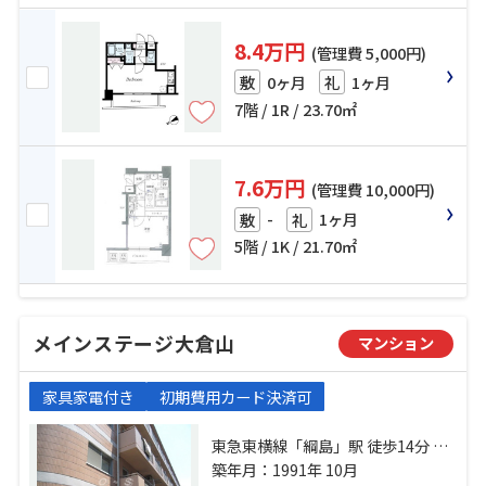
8.4万円
(管理費 5,000円)
0ヶ月
1ヶ月
敷
礼
7階 / 1R / 23.70㎡
7.6万円
(管理費 10,000円)
-
1ヶ月
敷
礼
5階 / 1K / 21.70㎡
メインステージ大倉山
マンション
家具家電付き
初期費用カード決済可
東急東横線「綱島」駅 徒歩14分 東
急新横浜線「新綱島」駅 徒歩15分
築年月：1991年 10月