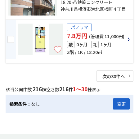
東急東横線「大倉山」駅 徒歩15分
18.20㎡/鉄筋コンクリート
神奈川県横浜市港北区樽町４丁目
パノラマ
7.8万円
(管理費 11,000円)
0ヶ月
1ヶ月
敷
礼
3階 / 1K / 18.20㎡
次の30件へ
216
216
1～30
該当公開件数
棟
空き数
件
棟表示
検索条件：
なし
変更