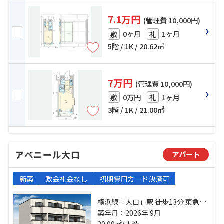
7.1万円
(管理費 10,000円)
0ヶ月
1ヶ月
敷
礼
5階 / 1K / 20.62㎡
7万円
(管理費 10,000円)
0万円
1ヶ月
敷
礼
3階 / 1K / 21.00㎡
アベニール大口
アパート
新築
敷金礼金なし
初期費用カード決済可
横浜線「大口」駅 徒歩13分 東急東
横線「妙蓮寺」駅 徒歩24分 京浜東
築年月：2026年 9月
北線「新子安」駅 徒歩25分
20.00㎡/木造