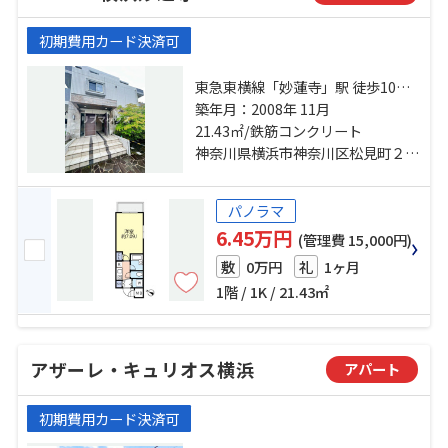
初期費用カード決済可
東急東横線「妙蓮寺」駅 徒歩10分
横浜線「大口」駅 徒歩14分 横浜線
築年月：2008年 11月
「菊名」駅 徒歩23分
21.43㎡/鉄筋コンクリート
神奈川県横浜市神奈川区松見町２丁目
パノラマ
6.45万円
(管理費 15,000円)
0万円
1ヶ月
敷
礼
1階 / 1K / 21.43㎡
アザーレ・キュリオス横浜
アパート
初期費用カード決済可