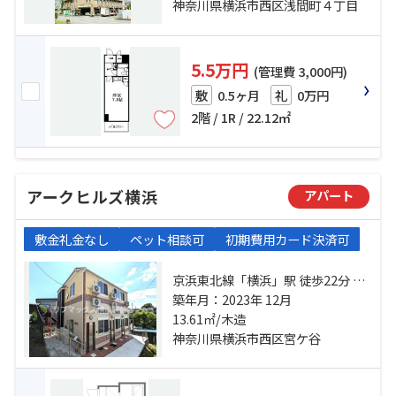
歩2分
神奈川県横浜市西区浅間町４丁目
5.5万円
(管理費 3,000円)
0.5ヶ月
0万円
敷
礼
2階 / 1R / 22.12㎡
アークヒルズ横浜
アパート
敷金礼金なし
ペット相談可
初期費用カード決済可
京浜東北線「横浜」駅 徒歩22分 ブ
ルーライン「三ツ沢上町」駅 徒歩
築年月：2023年 12月
19分 ブルーライン「三ツ沢下町」
13.61㎡/木造
駅 バス9分 宮ケ谷（横浜市西
神奈川県横浜市西区宮ケ谷
区） 停歩4分