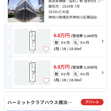
東急東横線「反町」駅 徒歩9分 ブル
ーライン「三ツ沢下町」駅 徒歩8分
築年月：2024年 7月
京浜東北線「東神奈川」駅 徒歩24
18.00㎡/木造
分
神奈川県横浜市神奈川区栗田谷
6.8万円
(管理費 3,000円)
0ヶ月
0ヶ月
敷
礼
1階 / 1R / 18.00㎡
6.8万円
(管理費 3,000円)
0ヶ月
0ヶ月
敷
礼
1階 / 1R / 18.00㎡
ハーミットクラブハウス横浜松ヶ丘
アパート