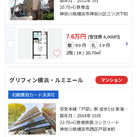
歩3分 東急東横線「反町」駅 徒歩
築年月：2012年 3月
13分 ブルーライン「三ツ沢上町」
20.70㎡/鉄骨造
駅 徒歩13分
神奈川県横浜市神奈川区三ツ沢下町
7.6万円
(管理費 4,000円)
0ヶ月
1ヶ月
敷
礼
2階 / 1K / 20.70㎡
グリフィン横浜・ルミエール
マンション
初期費用カード決済可
京急本線「戸部」駅 徒歩1分 東海道
本線「横浜」駅 徒歩12分 ブルーラ
築年月：2004年 10月
イン「高島町」駅 徒歩4分
23.70㎡/鉄骨鉄筋コンクリート
神奈川県横浜市西区戸部本町