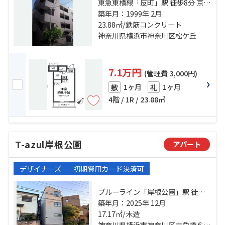
東急東横線「反町」駅 徒歩8分 京浜
東北線「横浜」駅 徒歩15分 ブルー
築年月：1999年 2月
ライン「三ツ沢下町」駅 徒歩10分
23.88㎡/鉄筋コンクリート
神奈川県横浜市神奈川区松ケ丘
7.1万円
(管理費 3,000円)
1ヶ月
1ヶ月
敷
礼
4階 / 1R / 23.88㎡
T-azul岸根公園
アパート
デザイナーズ
初期費用カード決済可
ブルーライン「岸根公園」駅 徒歩6
分 東急東横線「白楽」駅 徒歩20分
築年月：2025年 12月
東急新横浜線「新横浜」駅 徒歩26
17.17㎡/木造
分
神奈川県横浜市神奈川区六角橋６丁目