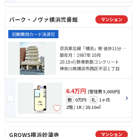
パーク・ノヴァ横浜弐番館
マンション
初期費用カード決済可
京浜東北線「横浜」駅 徒歩11分 相
鉄本線「平沼橋」駅 徒歩3分 京急本
築年月：1987年 10月
線「戸部」駅 徒歩5分
20.10㎡/鉄骨鉄筋コンクリート
神奈川県横浜市西区平沼１丁目
6.4万円
(管理費 5,000円)
0万円
1ヶ月
敷
礼
2階 / 1R / 20.10㎡
GROWS横浜妙蓮寺
マンション