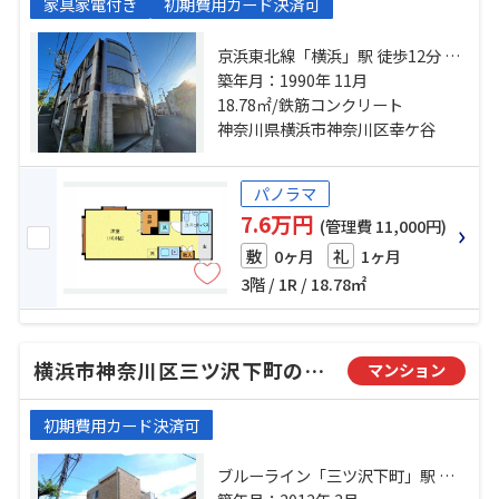
家具家電付き
初期費用カード決済可
京浜東北線「横浜」駅 徒歩12分 京
浜東北線「東神奈川」駅 徒歩9分 京
築年月：1990年 11月
急本線「神奈川」駅 徒歩3分
18.78㎡/鉄筋コンクリート
神奈川県横浜市神奈川区幸ケ谷
パノラマ
7.6万円
(管理費 11,000円)
0ヶ月
1ヶ月
敷
礼
3階 / 1R / 18.78㎡
横浜市神奈川区三ツ沢下町のマンション
マンション
初期費用カード決済可
ブルーライン「三ツ沢下町」駅 徒