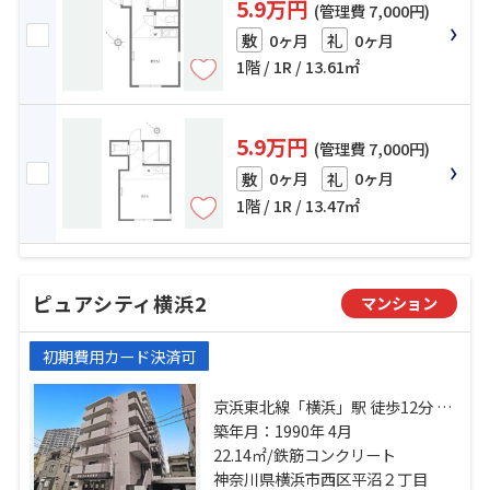
5.9万円
(管理費 7,000円)
0ヶ月
0ヶ月
敷
礼
1階 / 1R / 13.61㎡
5.9万円
(管理費 7,000円)
0ヶ月
0ヶ月
敷
礼
1階 / 1R / 13.47㎡
ピュアシティ横浜2
マンション
初期費用カード決済可
京浜東北線「横浜」駅 徒歩12分 相
鉄本線「平沼橋」駅 徒歩1分 京急本
築年月：1990年 4月
線「戸部」駅 徒歩5分
22.14㎡/鉄筋コンクリート
神奈川県横浜市西区平沼２丁目