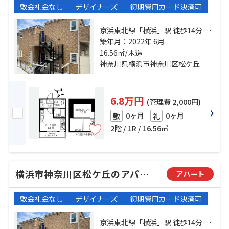
敷金礼金なし
デザイナーズ
初期費用カード決済可
京浜東北線「横浜」駅 徒歩14分 東
急東横線「反町」駅 徒歩7分 ブルー
築年月：2022年 6月
ライン「三ツ沢下町」駅 徒歩7分
16.56㎡/木造
神奈川県横浜市神奈川区松ケ丘
6.8万円
(管理費 2,000円)
0ヶ月
0ヶ月
敷
礼
2階 / 1R / 16.56㎡
横浜市神奈川区松ケ丘のアパート
アパート
敷金礼金なし
デザイナーズ
初期費用カード決済可
京浜東北線「横浜」駅 徒歩14分 東