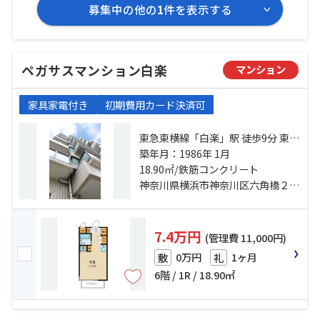
募集中の他の
1
件を表示する
ペガサスマンション白楽
マンション
家具家電付き
初期費用カード決済可
東急東横線「白楽」駅 徒歩9分 東急
東横線「東白楽」駅 徒歩12分 ブル
築年月：1986年 1月
ーライン「岸根公園」駅 徒歩13分
18.90㎡/鉄筋コンクリート
神奈川県横浜市神奈川区六角橋２丁目
7.4万円
(管理費 11,000円)
0万円
1ヶ月
敷
礼
6階 / 1R / 18.90㎡