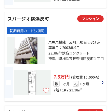
スパージオ横浜反町
マンション
初期費用カード決済可
東急東横線「反町」駅 徒歩3分 京急
本線「神奈川」駅 徒歩10分 京浜東
築年月：2003年 9月
北線「東神奈川」駅 徒歩10分
23.38㎡/鉄筋コンクリート
神奈川県横浜市神奈川区反町１丁目
7.3万円
(管理費 15,000円)
1ヶ月
0ヶ月
敷
礼
7階 / 1K / 23.38㎡