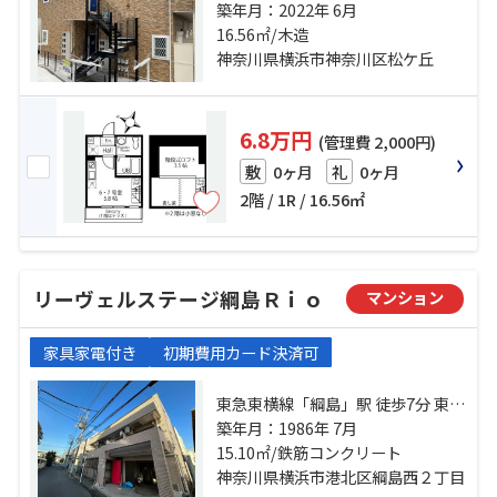
急東横線「反町」駅 徒歩7分 ブルー
築年月：2022年 6月
ライン「三ツ沢下町」駅 徒歩7分
16.56㎡/木造
神奈川県横浜市神奈川区松ケ丘
6.8万円
(管理費 2,000円)
0ヶ月
0ヶ月
敷
礼
2階 / 1R / 16.56㎡
リーヴェルステージ綱島Ｒｉｏ
マンション
家具家電付き
初期費用カード決済可
東急東横線「綱島」駅 徒歩7分 東急
新横浜線「新綱島」駅 徒歩10分 グ
築年月：1986年 7月
リーンライン「日吉本町」駅 徒歩
15.10㎡/鉄筋コンクリート
25分
神奈川県横浜市港北区綱島西２丁目