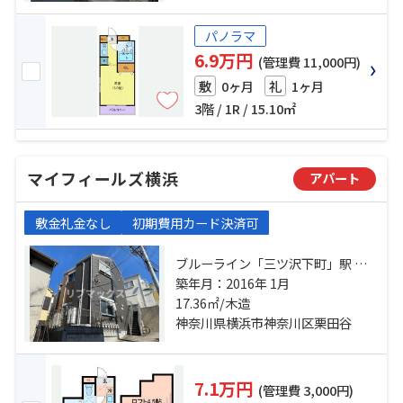
パノラマ
6.9万円
(管理費 11,000円)
0ヶ月
1ヶ月
敷
礼
3階 / 1R / 15.10㎡
マイフィールズ横浜
アパート
敷金礼金なし
初期費用カード決済可
ブルーライン「三ツ沢下町」駅 徒
歩6分 東急東横線「反町」駅 徒歩9
築年月：2016年 1月
分 東急東横線「東白楽」駅 徒歩17
17.36㎡/木造
分
神奈川県横浜市神奈川区栗田谷
7.1万円
(管理費 3,000円)