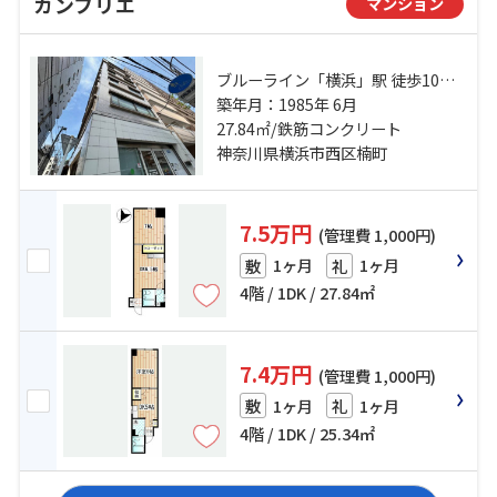
カンフリエ
マンション
ブルーライン「横浜」駅 徒歩10分
相鉄本線「横浜」駅 徒歩12分 相鉄
築年月：1985年 6月
本線「平沼橋」駅 徒歩13分
27.84㎡/鉄筋コンクリート
神奈川県横浜市西区楠町
7.5万円
(管理費 1,000円)
1ヶ月
1ヶ月
敷
礼
4階 / 1DK / 27.84㎡
7.4万円
(管理費 1,000円)
1ヶ月
1ヶ月
敷
礼
4階 / 1DK / 25.34㎡