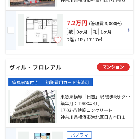
7.2万円
(管理費 3,000円)
0ヶ月
1ヶ月
敷
礼
2階 / 1R / 17.17㎡
ヴィル・フロレアル
マンション
家具家電付き
初期費用カード決済可
東急東横線「日吉」駅 徒歩4分 グリ
ーンライン「日吉本町」駅 徒歩14
築年月：1988年 4月
分 東急目黒線「元住吉」駅 徒歩27
17.03㎡/鉄筋コンクリート
分
神奈川県横浜市港北区日吉本町１丁目
パノラマ