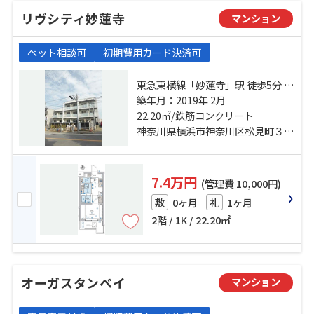
リヴシティ妙蓮寺
マンション
ペット相談可
初期費用カード決済可
東急東横線「妙蓮寺」駅 徒歩5分 東
急東横線「菊名」駅 徒歩16分 横浜
築年月：2019年 2月
線「大口」駅 徒歩15分
22.20㎡/鉄筋コンクリート
神奈川県横浜市神奈川区松見町３丁目
7.4万円
(管理費 10,000円)
0ヶ月
1ヶ月
敷
礼
2階 / 1K / 22.20㎡
オーガスタンベイ
マンション