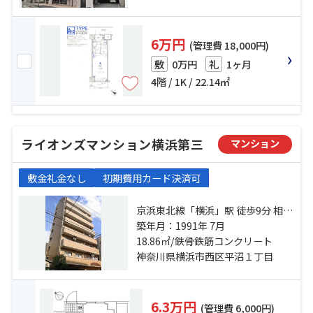
6万円
(管理費 18,000円)
0万円
1ヶ月
敷
礼
4階 / 1K / 22.14㎡
ライオンズマンション横浜第三
マンション
敷金礼金なし
初期費用カード決済可
京浜東北線「横浜」駅 徒歩9分 相鉄
本線「平沼橋」駅 徒歩5分 京急本線
築年月：1991年 7月
「戸部」駅 徒歩8分
18.86㎡/鉄骨鉄筋コンクリート
神奈川県横浜市西区平沼１丁目
6.3万円
(管理費 6,000円)