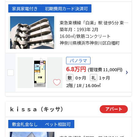
家具家電付き
初期費用カード決済可
東急東横線「白楽」駅 徒歩5分 東急
東横線「妙蓮寺」駅 徒歩7分 東急東
築年月：1993年 2月
横線「東白楽」駅 徒歩16分
16.00㎡/鉄筋コンクリート
神奈川県横浜市神奈川区白幡町
パノラマ
6.8万円
(管理費 11,000円)
0ヶ月
1ヶ月
敷
礼
2階 / 1R / 16.00㎡
ｋｉｓｓａ（キッサ）
アパート
敷金礼金なし
ペット相談可