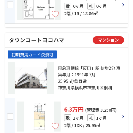
0ヶ月
0ヶ月
敷
礼
2階 / 1R / 18.86㎡
タウンコートヨコハマ
マンション
初期費用カード決済可
東急東横線「反町」駅 徒歩2分 京急
本線「神奈川」駅 徒歩8分 京浜東北
築年月：1991年 7月
線「東神奈川」駅 徒歩14分
25.95㎡/鉄骨造
神奈川県横浜市神奈川区桐畑
6.3万円
(管理費 3,250円)
1ヶ月
1ヶ月
敷
礼
2階 / 1DK / 25.95㎡