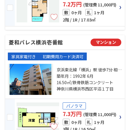
7.2万円
(管理費 11,000円)
0ヶ月
1ヶ月
敷
礼
2階 / 1R / 17.03㎡
菱和パレス横浜壱番館
マンション
家具家電付き
初期費用カード決済可
京浜東北線「横浜」駅 徒歩7分 相鉄
本線「平沼橋」駅 徒歩4分 京急本線
築年月：1992年 6月
「戸部」駅 徒歩3分
16.50㎡/鉄骨鉄筋コンクリート
神奈川県横浜市西区平沼１丁目
パノラマ
7.3万円
(管理費 11,000円)
0ヶ月
1ヶ月
敷
礼
3階 / 1R / 16.50㎡