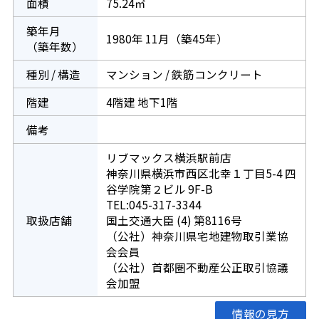
面積
75.24㎡
築年月
1980年 11月（築45年）
（築年数）
種別 / 構造
マンション / 鉄筋コンクリート
階建
4階建 地下1階
備考
リブマックス横浜駅前店
神奈川県横浜市西区北幸１丁目5-4 四
谷学院第２ビル 9F-B
TEL:045-317-3344
取扱店舗
国土交通大臣 (4) 第8116号
（公社）神奈川県宅地建物取引業協
会会員
（公社）首都圏不動産公正取引協議
会加盟
情報の見方