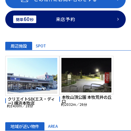
60
来店予約
簡単
秒
周辺施設
SPOT
本牧山頂公園 本牧荒井の丘
クリエイトSD(エス・ディ
口
ー) 横浜本牧店
約2032m／26分
約1430m／18分
地域が近い物件
AREA