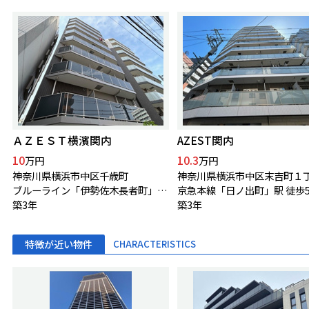
ＡＺＥＳＴ横濱関内
AZEST関内
10
10.3
万円
万円
神奈川県横浜市中区千歳町
神奈川県横浜市中区末吉町１
ブルーライン「伊勢佐木長者町」駅 徒歩6分
京急本線「日ノ出町」駅 徒歩
築3年
築3年
特徴が近い物件
CHARACTERISTICS