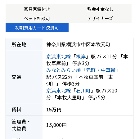
家具家電付き
敷金礼金なし
ペット相談可
デザイナーズ
初期費用カード決済可
所在地
神奈川県横浜市中区本牧元町
京浜東北線
「
根岸
」駅 バス11分 「本
牧車庫前」 停歩3分
みなとみらい線
「
元町・中華街
」
交通
駅 バス22分 「本牧車庫前〔東
側〕」 停歩3分
京浜東北線
「
石川町
」駅 バス20
分 「本牧大里町」 停歩5分
賃料
15万円
管理費・
15,000円
共益費