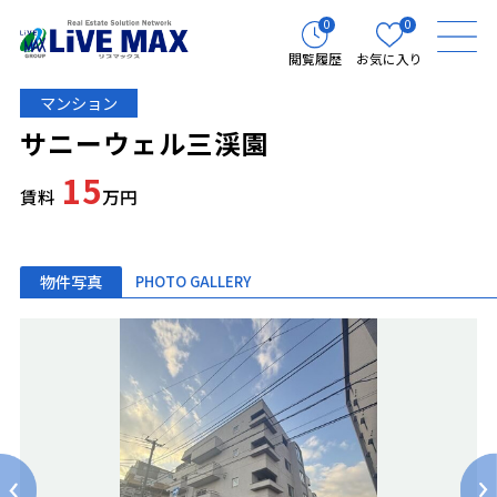
0
0
閲覧履歴
お気に入り
マンション
サニーウェル三渓園
15
賃料
万円
物件写真
PHOTO GALLERY