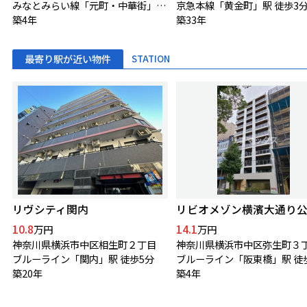
みなとみらい線「元町・中華街」駅 徒歩5分
京急本線「黄金町」駅 徒歩3
築4年
築33年
最寄り駅が近い物件
STATION
リヴシティ関内
リビオメゾン横濱大通り
10.8
14.1
万円
万円
神奈川県横浜市中区相生町２丁目
神奈川県横浜市中区弥生町３
ブルーライン「関内」駅 徒歩5分
ブルーライン「阪東橋」駅 徒
築20年
築4年