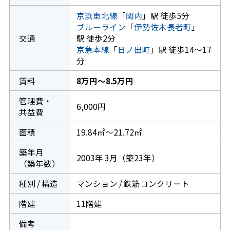
京浜東北線
「
関内
」駅 徒歩5分
ブルーライン
「
伊勢佐木長者町
」
交通
駅 徒歩2分
京急本線
「
日ノ出町
」駅 徒歩14～17
分
賃料
8万円～8.5万円
管理費・
6,000円
共益費
面積
19.84㎡～21.72㎡
築年月
2003年 3月（築23年）
（築年数）
種別 / 構造
マンション / 鉄筋コンクリート
階建
11階建
備考