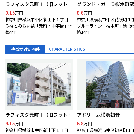
ラフィスタ元町Ⅰ（旧フットヒルズ元町）
グランド・ガーラ桜木町
9.15
8.6
万円
万円
神奈川県横浜市中区新山下１丁目
神奈川県横浜市中区花咲町１
みなとみらい線「元町・中華街」駅 徒歩5分
ブルーライン「桜木町」駅 徒
築4年
築14年
特徴が近い物件
CHARACTERISTICS
ラフィスタ元町Ⅰ（旧フットヒルズ元町）
アドリーム横浜初音
9.15
6.8
万円
万円
神奈川県横浜市中区新山下１丁目
神奈川県横浜市中区初音町１