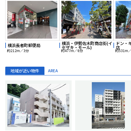
横浜・伊勢佐木町商店街(イ
ドン・
横浜長者町郵便局
セザキ・モール)
店
約212m／3分
約477m／6分
約531m
地域が近い物件
AREA