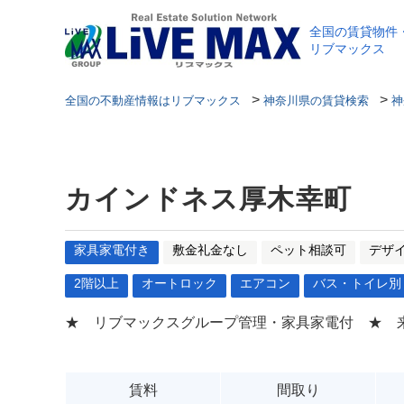
全国の賃貸物件
リブマックス
>
>
全国の不動産情報はリブマックス
神奈川県の賃貸検索
神
カインドネス厚木幸町
家具家電付き
敷金礼金なし
ペット相談可
デザ
2階以上
オートロック
エアコン
バス・トイレ別
★ リブマックスグループ管理・家具家電付 ★ 
賃料
間取り