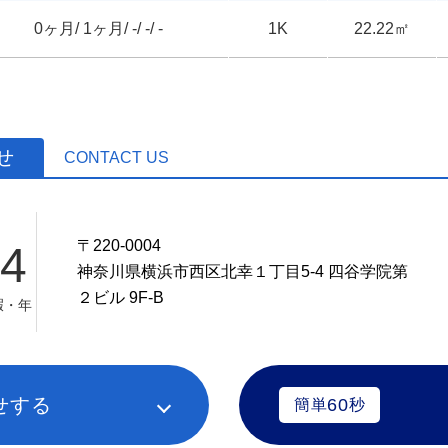
0ヶ月/ 1ヶ月/ -/ -/ -
1K
22.22㎡
せ
CONTACT US
〒220-0004
44
神奈川県横浜市西区北幸１丁目5-4 四谷学院第
２ビル 9F-B
暇・年
せする
60
簡単
秒