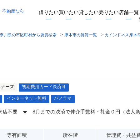
・不動産なら
借りたい
買いたい
貸したい
売りたい
店舗一覧
>
>
奈川県の市区町村から賃貸検索
厚木市の賃貸一覧
カインドネス厚木
イナーズ
初期費用カード決済可
インターネット無料
パノラマ
来店不要 ★ 8月までの決済で仲介手数料・礼金０円（法人
専有面積
所在階
管理費・共益