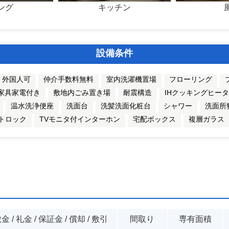
ング
キッチン
設備条件
外国人可
仲介手数料無料
室内洗濯機置場
フローリング
家具家電付き
敷地内ごみ置き場
耐震構造
IHクッキングヒー
温水洗浄便座
洗面台
洗髪洗面化粧台
シャワー
洗面所
トロック
TVモニタ付インターホン
宅配ボックス
複層ガラス
金 / 礼金 / 保証金 / 償却 / 敷引
間取り
専有面積