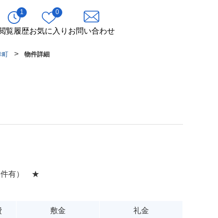
1
0
閲覧履歴
お気に入り
お問い合わせ
>
幸町
物件詳細
条件有） ★
費
敷金
礼金