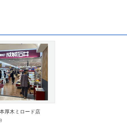
 本厚木ミロード店
分