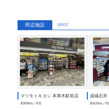
周辺施設
SPOT
マツモトキヨシ 本厚木駅前店
成城石井
約606m／8分
約626m／8