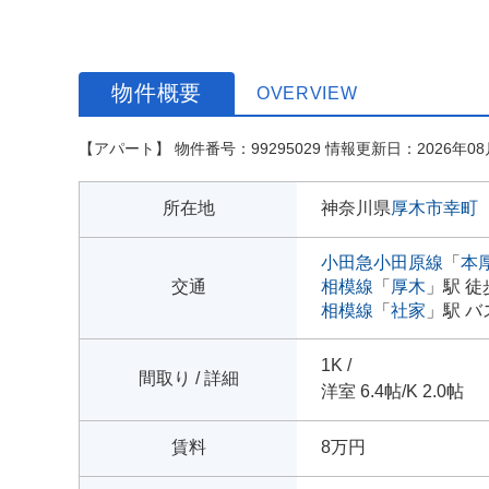
物件概要
OVERVIEW
【アパート】 物件番号：99295029 情報更新日：2026年08
所在地
神奈川県
厚木市
幸町
小田急小田原線
「
本
交通
相模線
「
厚木
」駅 徒
相模線
「
社家
」駅 バ
1K /
間取り / 詳細
洋室 6.4帖
/
K 2.0帖
賃料
8万円