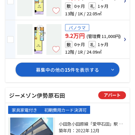
0ヶ月
1ヶ月
敷
礼
13階 / 1K / 22.05㎡
パノラマ
9.2万円
(管理費 11,000円)
0ヶ月
1ヶ月
敷
礼
12階 / 1R / 24.09㎡
募集中の他の
15
件を表示する
ジーメゾン伊勢原石田
アパート
家具家電付き
初期費用カード決済可
小田急小田原線「愛甲石田」駅 徒
歩9分 小田急小田原線「伊勢原」
築年月：2022年 12月