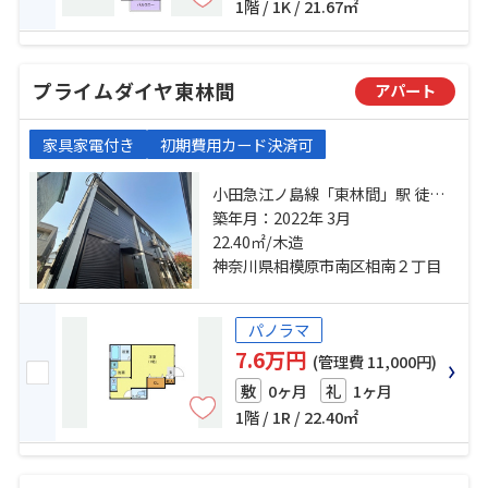
1階 / 1K / 21.67㎡
プライムダイヤ東林間
アパート
家具家電付き
初期費用カード決済可
小田急江ノ島線「東林間」駅 徒歩7
分 東急田園都市線「中央林間」
築年月：2022年 3月
駅 徒歩20分 小田急小田原線「小田
22.40㎡/木造
急相模原」駅 徒歩21分
神奈川県相模原市南区相南２丁目
パノラマ
7.6万円
(管理費 11,000円)
0ヶ月
1ヶ月
敷
礼
1階 / 1R / 22.40㎡