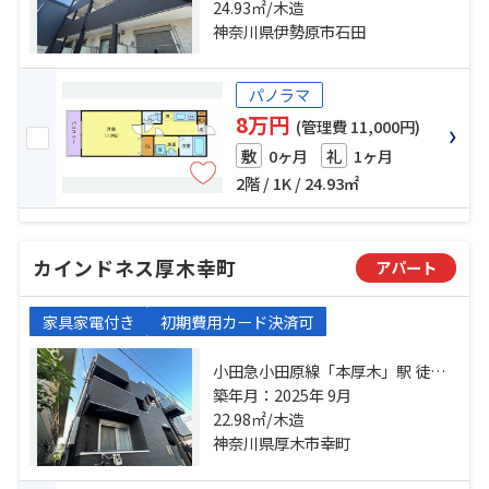
駅 バス13分 道了尊入口 停歩1分 東
24.93㎡/木造
海道本線「平塚」駅 バス45分 愛甲
神奈川県伊勢原市石田
石田駅 停歩9分
パノラマ
8万円
(管理費 11,000円)
0ヶ月
1ヶ月
敷
礼
2階 / 1K / 24.93㎡
カインドネス厚木幸町
アパート
家具家電付き
初期費用カード決済可
小田急小田原線「本厚木」駅 徒歩5
分 相模線「厚木」駅 徒歩19分 相模
築年月：2025年 9月
線「社家」駅 バス4分 旭町（厚木
22.98㎡/木造
市） 停歩6分
神奈川県厚木市幸町