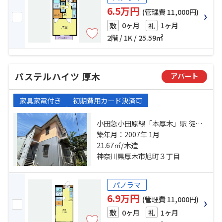
6.5万円
(管理費 11,000円)
0ヶ月
1ヶ月
敷
礼
2階 / 1K / 25.59㎡
パステルハイツ 厚木
アパート
家具家電付き
初期費用カード決済可
小田急小田原線「本厚木」駅 徒歩
10分 相模線「厚木」駅 徒歩23分 小
築年月：2007年 1月
田急小田原線「海老名」駅 バス35
21.67㎡/木造
分 厚木駅 停歩21分
神奈川県厚木市旭町３丁目
パノラマ
6.9万円
(管理費 11,000円)
0ヶ月
1ヶ月
敷
礼