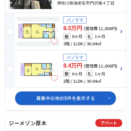
木市） 停歩20分
神奈川県海老名市門沢橋４丁目
パノラマ
8.5万円
(管理費 11,000円)
0ヶ月
1ヶ月
敷
礼
3階 / 1LDK / 30.04㎡
パノラマ
8.4万円
(管理費 11,000円)
0ヶ月
1ヶ月
敷
礼
2階 / 1LDK / 30.04㎡
募集中の他の
5
件を表示する
ジーメゾン厚木
アパート