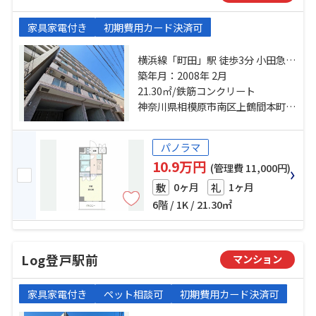
家具家電付き
初期費用カード決済可
横浜線「町田」駅 徒歩3分 小田急小
田原線「相模大野」駅 徒歩18分 小
築年月：2008年 2月
田急江ノ島線「東林間」駅 徒歩34
21.30㎡/鉄筋コンクリート
分
神奈川県相模原市南区上鶴間本町３丁目
パノラマ
10.9万円
(管理費 11,000円)
0ヶ月
1ヶ月
敷
礼
6階 / 1K / 21.30㎡
Log登戸駅前
マンション
家具家電付き
ペット相談可
初期費用カード決済可