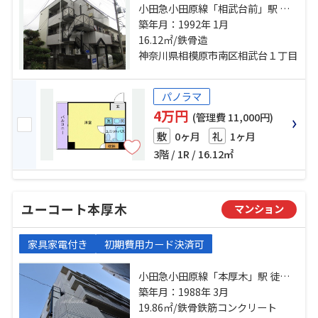
小田急小田原線「相武台前」駅 徒
歩4分 小田急小田原線「小田急相模
築年月：1992年 1月
原」駅 徒歩28分 相模線「入谷」
16.12㎡/鉄骨造
駅 徒歩37分
神奈川県相模原市南区相武台１丁目
パノラマ
4万円
(管理費 11,000円)
0ヶ月
1ヶ月
敷
礼
3階 / 1R / 16.12㎡
ユーコート本厚木
マンション
家具家電付き
初期費用カード決済可
小田急小田原線「本厚木」駅 徒歩5
分 小田急小田原線「厚木」駅 徒歩
築年月：1988年 3月
27分 相模線「海老名」駅 バス15
19.86㎡/鉄骨鉄筋コンクリート