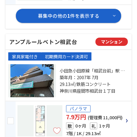
募集中の他の
1
件を表示する
アンプルールベトン相武台
マンション
家具家電付き
初期費用カード決済可
小田急小田原線「相武台前」駅 徒
歩1分 小田急小田原線「小田急相模
築年月：2007年 7月
原」駅 徒歩27分 相模線「相武台
29.13㎡/鉄筋コンクリート
下」駅 徒歩32分
神奈川県座間市相武台１丁目
パノラマ
7.9万円
(管理費 11,000円)
0ヶ月
1ヶ月
敷
礼
7階 / 1K / 29.13㎡