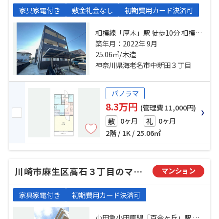
家具家電付き
敷金礼金なし
初期費用カード決済可
相模線「厚木」駅 徒歩10分 相模線
「海老名」駅 バス35分 厚木駅 停歩
築年月：2022年 9月
4分 小田急小田原線「本厚木」駅 バ
25.06㎡/木造
ス2分 厚木バスセンター 停歩20分
神奈川県海老名市中新田３丁目
パノラマ
8.3万円
(管理費 11,000円)
0ヶ月
0ヶ月
敷
礼
2階 / 1K / 25.06㎡
川崎市麻生区高石３丁目のマンション
マンション
家具家電付き
初期費用カード決済可
小田急小田原線「百合ヶ丘」駅 徒