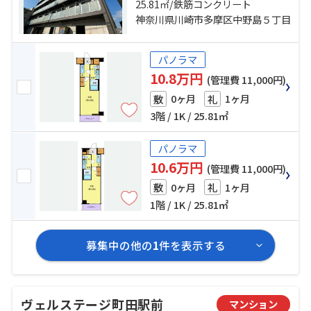
田急小田原線「向ヶ丘遊園」駅 徒
25.81㎡/鉄筋コンクリート
歩25分
神奈川県川崎市多摩区中野島５丁目
パノラマ
10.8万円
(管理費 11,000円)
0ヶ月
1ヶ月
敷
礼
3階 / 1K / 25.81㎡
パノラマ
10.6万円
(管理費 11,000円)
0ヶ月
1ヶ月
敷
礼
1階 / 1K / 25.81㎡
募集中の他の
1
件を表示する
ヴェルステージ町田駅前
マンション