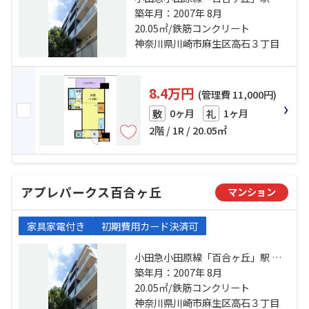
歩6分 小田急小田原線「読売ランド
築年月：2007年 8月
前」駅 徒歩11分 小田急小田原線
20.05㎡/鉄筋コンクリート
「新百合ヶ丘」駅 徒歩19分
神奈川県川崎市麻生区高石３丁目
8.4万円
(管理費 11,000円)
0ヶ月
1ヶ月
敷
礼
2階 / 1R / 20.05㎡
アプレパークス百合ヶ丘
マンション
家具家電付き
初期費用カード決済可
小田急小田原線「百合ヶ丘」駅 徒
歩6分 小田急小田原線「読売ランド
築年月：2007年 8月
前」駅 徒歩11分 小田急小田原線
20.05㎡/鉄筋コンクリート
「新百合ヶ丘」駅 徒歩19分
神奈川県川崎市麻生区高石３丁目