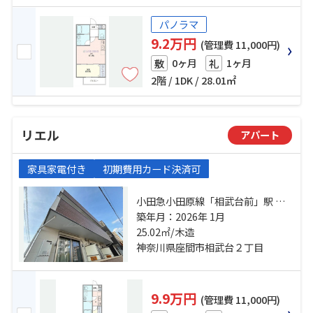
パノラマ
9.2万円
(管理費 11,000円)
0ヶ月
1ヶ月
敷
礼
2階 / 1DK / 28.01㎡
リエル
アパート
家具家電付き
初期費用カード決済可
小田急小田原線「相武台前」駅 徒
歩8分 小田急小田原線「小田急相模
築年月：2026年 1月
原」駅 徒歩27分 相模線「相武台
25.02㎡/木造
下」駅 バス8分 相武台前駅 停歩11
神奈川県座間市相武台２丁目
分
9.9万円
(管理費 11,000円)