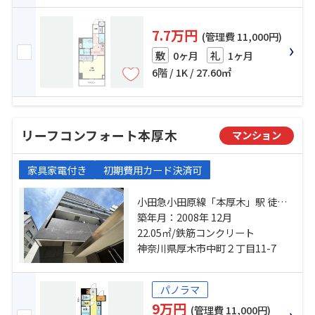
7.7万円
(管理費 11,000円)
0ヶ月
1ヶ月
敷
礼
6階 / 1K / 27.60㎡
リーフコンフォート本厚木
マンション
家具家電付き
初期費用カード決済可
小田急小田原線「本厚木」駅 徒歩4
分 相模線「厚木」駅 徒歩17分 相模
築年月：2008年 12月
線「社家」駅 バス6分 本厚木駅南
22.05㎡/鉄筋コンクリート
口 停歩7分
神奈川県厚木市中町２丁目11-7
パノラマ
9万円
(管理費 11,000円)