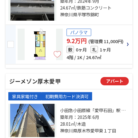
道本線「茅ケ崎」駅 バス19分 平塚
築年月：2024年 9月
駅北口 停歩11分 小田急小田原線
24.67㎡/鉄筋コンクリート
「本厚木」駅 バス39分 平塚駅北
神奈川県平塚市錦町
口 停歩10分
パノラマ
9.2万円
(管理費 11,000円)
0ヶ月
1ヶ月
敷
礼
4階 / 1K / 24.67㎡
ジーメゾン厚木愛甲
アパート
家具家電付き
初期費用カード決済可
小田急小田原線「愛甲石田」駅 徒
歩7分 小田急小田原線「本厚木」
築年月：2025年 6月
駅 バス10分 船子 停歩16分 小田急
28.01㎡/木造
小田原線「伊勢原」駅 バス25分 片
神奈川県厚木市愛甲東１丁目
平入口 停歩1分