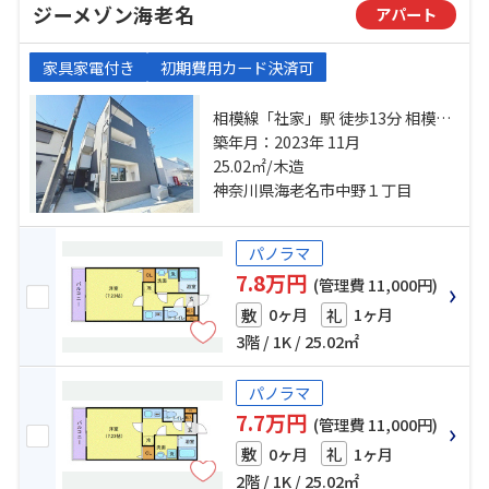
ジーメゾン海老名
アパート
家具家電付き
初期費用カード決済可
相模線「社家」駅 徒歩13分 相模線
「門沢橋」駅 徒歩17分 小田急小田
築年月：2023年 11月
原線「本厚木」駅 徒歩52分
25.02㎡/木造
神奈川県海老名市中野１丁目
パノラマ
7.8万円
(管理費 11,000円)
0ヶ月
1ヶ月
敷
礼
3階 / 1K / 25.02㎡
パノラマ
7.7万円
(管理費 11,000円)
0ヶ月
1ヶ月
敷
礼
2階 / 1K / 25.02㎡