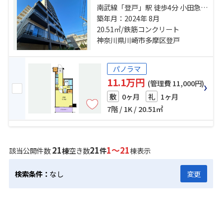
南武線「登戸」駅 徒歩4分 小田急小
田原線「向ヶ丘遊園」駅 徒歩6分 南
築年月：2024年 8月
武線「宿河原」駅 徒歩17分
20.51㎡/鉄筋コンクリート
神奈川県川崎市多摩区登戸
パノラマ
11.1万円
(管理費 11,000円)
0ヶ月
1ヶ月
敷
礼
7階 / 1K / 20.51㎡
21
21
1～21
該当公開件数
棟
空き数
件
棟表示
検索条件：
なし
変更