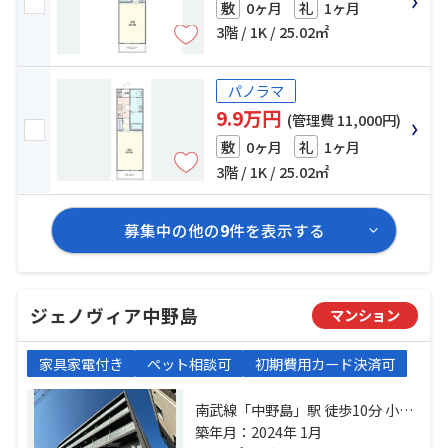
0ヶ月
1ヶ月
敷
礼
3階 / 1K / 25.02㎡
パノラマ
9.9万円
(管理費 11,000円)
0ヶ月
1ヶ月
敷
礼
3階 / 1K / 25.02㎡
募集中の他の
9
件を表示する
ジェノヴィア中野島
マンション
家具家電付き
ペット相談可
初期費用カード決済可
南武線「中野島」駅 徒歩10分 小田
急小田原線「登戸」駅 徒歩25分 小
築年月：2024年 1月