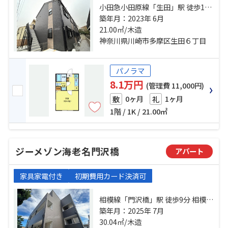
小田急小田原線「生田」駅 徒歩10
分 小田急小田原線「読売ランド
築年月：2023年 6月
前」駅 徒歩17分 南武線「稲田堤」
21.00㎡/木造
駅 バス2分 塚戸 停歩17分
神奈川県川崎市多摩区生田６丁目
パノラマ
8.1万円
(管理費 11,000円)
0ヶ月
1ヶ月
敷
礼
1階 / 1K / 21.00㎡
ジーメゾン海老名門沢橋
アパート
家具家電付き
初期費用カード決済可
相模線「門沢橋」駅 徒歩9分 相模線
「倉見」駅 徒歩14分 小田急小田原
築年月：2025年 7月
線「本厚木」駅 バス23分 戸田（厚
30.04㎡/木造