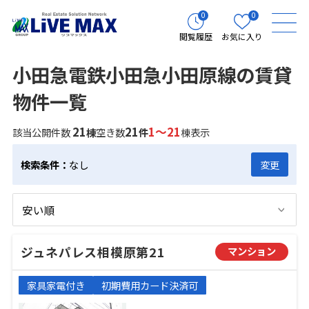
0
0
閲覧履歴
お気に入り
小田急電鉄小田急小田原線の賃貸
物件一覧
21
21
1～21
該当公開件数
棟
空き数
件
棟表示
検索条件：
なし
変更
ジュネパレス相模原第21
マンション
家具家電付き
初期費用カード決済可