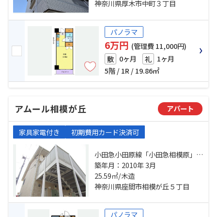
分 あつぎ大通り 停歩2分
神奈川県厚木市中町３丁目
パノラマ
6万円
(管理費 11,000円)
0ヶ月
1ヶ月
敷
礼
5階 / 1R / 19.86㎡
アムール相模が丘
アパート
家具家電付き
初期費用カード決済可
小田急小田原線「小田急相模原」
駅 徒歩8分 小田急江ノ島線「東林
築年月：2010年 3月
間」駅 徒歩22分 東急田園都市線
25.59㎡/木造
「中央林間」駅 徒歩27分
神奈川県座間市相模が丘５丁目
パノラマ