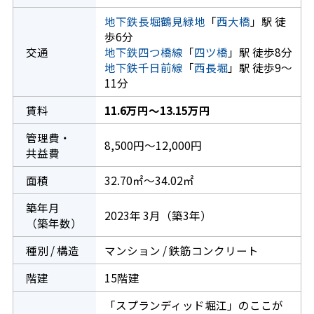
地下鉄長堀鶴見緑地
「
西大橋
」駅 徒
歩6分
交通
地下鉄四つ橋線
「
四ツ橋
」駅 徒歩8分
地下鉄千日前線
「
西長堀
」駅 徒歩9～
11分
賃料
11.6万円～13.15万円
管理費・
8,500円～12,000円
共益費
面積
32.70㎡～34.02㎡
築年月
2023年 3月（築3年）
（築年数）
種別 / 構造
マンション / 鉄筋コンクリート
階建
15階建
「スプランディッド堀江」のここが