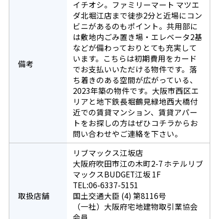
イチオシ。ファミリーマート マツエ
ダ北堀江店まで徒歩2分と近場にコン
ビニがあるのもポイント。共用部に
は敷地内ごみ置き場・エレベータ2基
などが備わっておりとても充実して
います。こちらは初期費用をカード
備考
でお支払いいただける物件です。落
ち着きのある空間が広がっている、
2023年築の物件です。大阪市西区エ
リアと地下鉄長堀鶴見緑地西大橋付
近での賃貸マンション、賃貸アパー
トをお探しの方はぜひコチラからお
問い合わせやご連絡を下さい。
リブマックス江坂店
大阪府吹田市江の木町2-7 ホテルリブ
マックスBUDGET江坂 1F
TEL:06-6337-5151
取扱店舗
国土交通大臣 (4) 第8116号
（一社）大阪府宅地建物取引業協会
会員