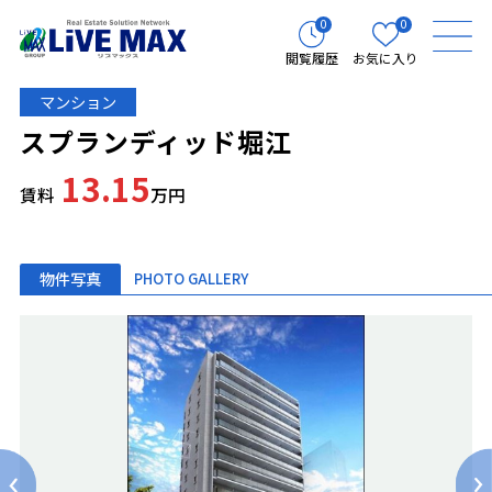
0
0
閲覧履歴
お気に入り
マンション
スプランディッド堀江
13.15
賃料
万円
物件写真
PHOTO GALLERY