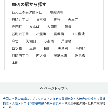
周辺の駅から探す
四天王寺前夕陽ヶ丘
恵美須町
谷町九丁目
日本橋
桃谷
天王寺
寺田町
なんば
大国町
鶴橋
谷町六丁目
松屋町
長堀橋
ＪＲ難波
今宮
河堀口
心斎橋
芦原橋
四ツ橋
玉造
桜川
美章園
芦原町
谷町四丁目
西大橋
堺筋本町
汐見橋
本町
ページトップへ
全国の不動産情報はリブマックス
>
大阪府の賃貸検索
>
大阪府の沿線から賃貸
検索
>
大阪メトロ地下鉄谷町線の駅から検索
>
四天王寺前夕陽ヶ丘駅の賃貸物
件一覧