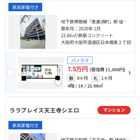
家具家電付き
地下鉄堺筋線「恵美須町」駅 徒歩8
分 地下鉄谷町線「四天王寺前夕陽
築年月：2020年 1月
ヶ丘」駅 徒歩11分 南海本線「難
21.66㎡/鉄筋コンクリート
波」駅 徒歩11分
大阪府大阪市浪速区日本橋東２丁目
パノラマ
7.5万円
(管理費 11,000円)
0ヶ月
1ヶ月
敷
礼
4階 / 1K / 21.66㎡
ララプレイス天王寺シエロ
マンション
家具家電付き
地下鉄谷町線「天王寺」駅 徒歩8分