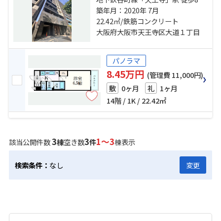
大阪環状線「天王寺」駅 徒歩11分
築年月：2020年 7月
地下鉄谷町線「四天王寺前夕陽ヶ
22.42㎡/鉄筋コンクリート
丘」駅 徒歩12分
大阪府大阪市天王寺区大道１丁目
パノラマ
8.45万円
(管理費 11,000円)
0ヶ月
1ヶ月
敷
礼
14階 / 1K / 22.42㎡
3
3
1～3
該当公開件数
棟
空き数
件
棟表示
検索条件：
なし
変更