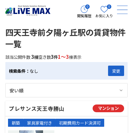
0
0
閲覧履歴
お気に入り
四天王寺前夕陽ヶ丘駅の賃貸物件
一覧
3
3
1～3
該当公開件数
棟
空き数
件
棟表示
検索条件：
なし
変更
プレサンス天王寺勝山
マンション
新築
家具家電付き
初期費用カード決済可