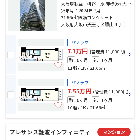
大阪環状線「桃谷」駅 徒歩9分 大阪
環状線「寺田町」駅 徒歩11分 地下
築年月：2024年 7月
鉄谷町線「四天王寺前夕陽ヶ丘」
21.66㎡/鉄筋コンクリート
駅 徒歩17分
大阪府大阪市天王寺区勝山４丁目
パノラマ
7.1万円
(管理費 11,000円)
0ヶ月
1ヶ月
敷
礼
11階 / 1K / 21.66㎡
パノラマ
7.55万円
(管理費 11,000円)
0ヶ月
1ヶ月
敷
礼
10階 / 1K / 21.66㎡
プレサンス難波インフィニティ
マンション