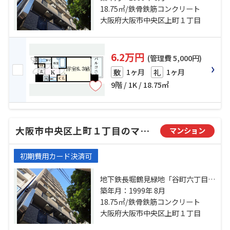
造」駅 徒歩9分 地下鉄谷町線「谷町
18.75㎡/鉄骨鉄筋コンクリート
四丁目」駅 徒歩13分
大阪府大阪市中央区上町１丁目
6.2万円
(管理費 5,000円)
1ヶ月
1ヶ月
敷
礼
9階 / 1K / 18.75㎡
大阪市中央区上町１丁目のマンション
マンション
初期費用カード決済可
地下鉄長堀鶴見緑地「谷町六丁目」
駅 徒歩6分 地下鉄長堀鶴見緑地「玉
築年月：1999年 8月
造」駅 徒歩9分 地下鉄谷町線「谷町
18.75㎡/鉄骨鉄筋コンクリート
四丁目」駅 徒歩13分
大阪府大阪市中央区上町１丁目