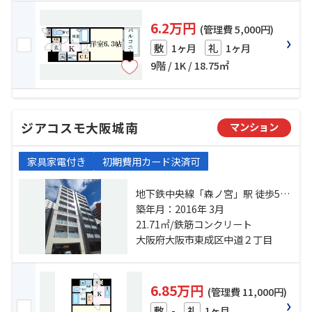
6.2万円
(管理費 5,000円)
1ヶ月
1ヶ月
敷
礼
9階 / 1K / 18.75㎡
ジアコスモ大阪城南
マンション
家具家電付き
初期費用カード決済可
地下鉄中央線「森ノ宮」駅 徒歩5分
大阪環状線「森ノ宮」駅 徒歩5分 大
築年月：2016年 3月
阪環状線「玉造」駅 徒歩10分
21.71㎡/鉄筋コンクリート
大阪府大阪市東成区中道２丁目
6.85万円
(管理費 11,000円)
-
1ヶ月
敷
礼