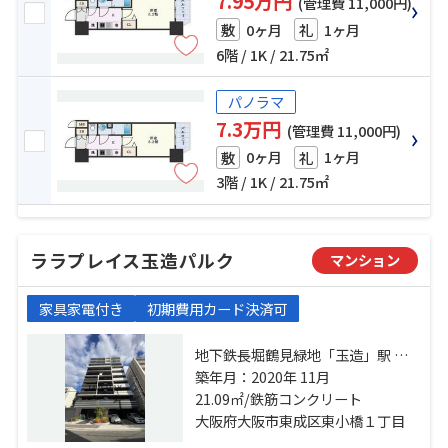
7.95万円
(管理費 11,000円)
0ヶ月
1ヶ月
敷
礼
6階 / 1K / 21.75㎡
パノラマ
7.3万円
(管理費 11,000円)
0ヶ月
1ヶ月
敷
礼
3階 / 1K / 21.75㎡
ララプレイス玉造パルク
マンション
家具家電付き
初期費用カード決済可
地下鉄長堀鶴見緑地「玉造」駅 徒
歩5分 大阪環状線「玉造」駅 徒歩3
築年月：2020年 11月
分 地下鉄千日前線「鶴橋」駅 徒歩
21.09㎡/鉄筋コンクリート
10分
大阪府大阪市東成区東小橋１丁目