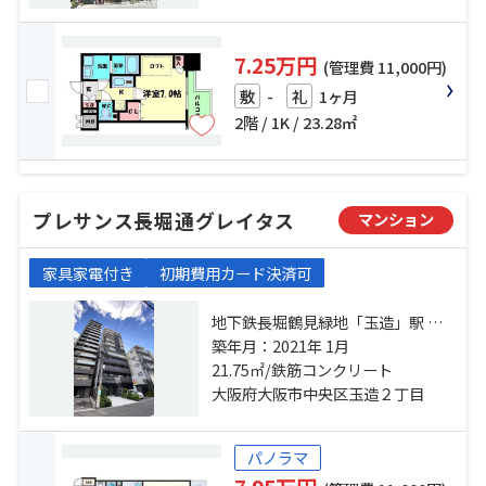
7.25万円
(管理費 11,000円)
-
1ヶ月
敷
礼
2階 / 1K / 23.28㎡
プレサンス長堀通グレイタス
マンション
家具家電付き
初期費用カード決済可
地下鉄長堀鶴見緑地「玉造」駅 徒
歩3分 大阪環状線「玉造」駅 徒歩6
築年月：2021年 1月
分 地下鉄中央線「森ノ宮」駅 徒歩
21.75㎡/鉄筋コンクリート
12分
大阪府大阪市中央区玉造２丁目
パノラマ