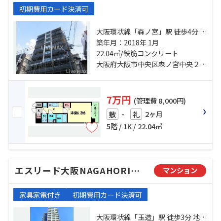
初期費用カード決済可
大阪環状線「森ノ宮」駅 徒歩4分 地
下鉄中央線「森ノ宮」駅 徒歩5分 大
築年月：2018年 1月
阪環状線「玉造」駅 徒歩9分
22.04㎡/鉄筋コンクリート
大阪府大阪市中央区森ノ宮中央２丁目
7万円
(管理費 8,000円)
-
2ヶ月
敷
礼
5階 / 1K / 22.04㎡
エスリード大阪NAGAHORI GATE
マンション
家具家電付き
初期費用カード決済可
大阪環状線「玉造」駅 徒歩3分 地下