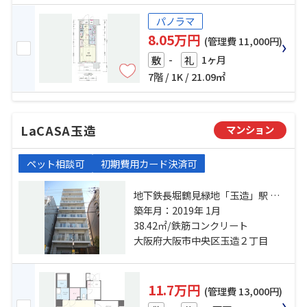
パノラマ
8.05万円
(管理費 11,000円)
-
1ヶ月
敷
礼
7階 / 1K / 21.09㎡
LaCASA玉造
マンション
ペット相談可
初期費用カード決済可
地下鉄長堀鶴見緑地「玉造」駅 徒
歩2分 大阪環状線「玉造」駅 徒歩8
築年月：2019年 1月
分 大阪環状線「森ノ宮」駅 徒歩14
38.42㎡/鉄筋コンクリート
分
大阪府大阪市中央区玉造２丁目
11.7万円
(管理費 13,000円)