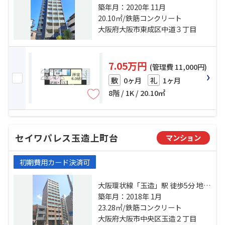
鉄長堀鶴見緑地「玉造」駅 徒歩3分
築年月：2020年 11月
大阪環状線「森ノ宮」駅 徒歩10分
20.10㎡/鉄筋コンクリート
大阪府大阪市東成区中道３丁目
7.05万円
(管理費 11,000円)
0ヶ月
1ヶ月
敷
礼
8階 / 1K / 20.10㎡
セイワパレス玉造上町台
マンション
初期費用カード決済可
大阪環状線「玉造」駅 徒歩5分 地下
鉄長堀鶴見緑地「玉造」駅 徒歩2分
築年月：2018年 1月
大阪環状線「森ノ宮」駅 徒歩12分
23.28㎡/鉄筋コンクリート
大阪府大阪市中央区玉造２丁目