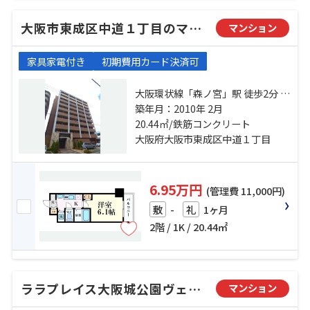
大阪市東成区中道１丁目のマンション
マンション
家具家電付き
初期費用カード決済可
大阪環状線「森ノ宮」駅 徒歩2分 地
下鉄中央線「森ノ宮」駅 徒歩2分 大
築年月：2010年 2月
阪環状線「玉造」駅 徒歩10分
20.44㎡/鉄筋コンクリート
大阪府大阪市東成区中道１丁目
6.95万円
(管理費 11,000円)
-
1ヶ月
敷
礼
2階 / 1K / 20.44㎡
ララプレイス大阪城公園ヴェルデ
マンション