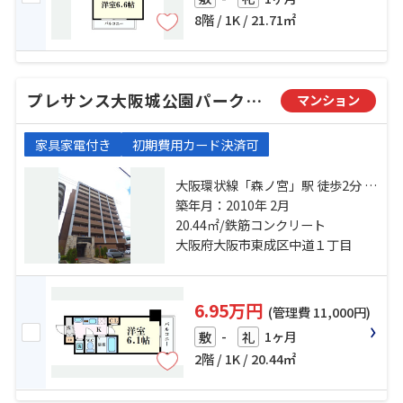
8階 / 1K / 21.71㎡
プレサンス大阪城公園パークプレイス
マンション
家具家電付き
初期費用カード決済可
大阪環状線「森ノ宮」駅 徒歩2分 地
下鉄中央線「森ノ宮」駅 徒歩2分 大
築年月：2010年 2月
阪環状線「玉造」駅 徒歩10分
20.44㎡/鉄筋コンクリート
大阪府大阪市東成区中道１丁目
6.95万円
(管理費 11,000円)
-
1ヶ月
敷
礼
2階 / 1K / 20.44㎡