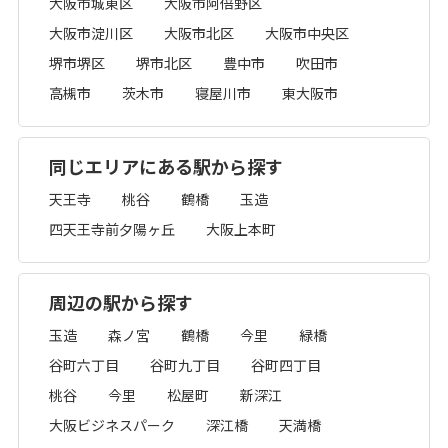
大阪市城東区
大阪市阿倍野区
大阪市淀川区
大阪市北区
大阪市中央区
堺市堺区
堺市北区
豊中市
吹田市
高槻市
茨木市
寝屋川市
東大阪市
同じエリアにある駅から探す
天王寺
桃谷
鶴橋
玉造
四天王寺前夕陽ヶ丘
大阪上本町
周辺の駅から探す
玉造
森ノ宮
鶴橋
今里
緑橋
谷町六丁目
谷町九丁目
谷町四丁目
桃谷
今里
松屋町
新深江
大阪ビジネスパーク
深江橋
天満橋