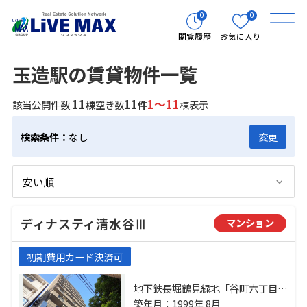
0
0
閲覧履歴
お気に入り
玉造駅の賃貸物件一覧
11
11
1～11
該当公開件数
棟
空き数
件
棟表示
検索条件：
なし
変更
ディナスティ清水谷Ⅲ
マンション
初期費用カード決済可
地下鉄長堀鶴見緑地「谷町六丁目」
駅 徒歩6分 地下鉄長堀鶴見緑地「玉
築年月：1999年 8月