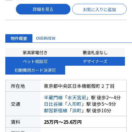
詳細を見る
お気に入りに追加
物件概要
OVERVIEW
家具家電付き
敷金礼金なし
ペット相談可
デザイナーズ
初期費用カード決済可
所在地
東京都中央区日本橋蛎殻町２丁目
半蔵門線
「
水天宮前
」駅 徒歩2～4分
交通
日比谷線
「
人形町
」駅 徒歩5～9分
都営新宿線
「
浜町
」駅 徒歩10分
賃料
25万円～25.6万円