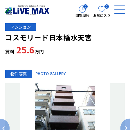
0
0
閲覧履歴
お気に入り
マンション
コスモリード日本橋水天宮
25.6
賃料
万円
物件写真
PHOTO GALLERY