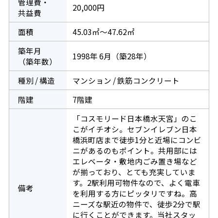
管理費・
20,000円
共益費
面積
45.03㎡～47.62㎡
築年月
1998年 6月（築28年）
（築年数）
種別 / 構造
マンション / 鉄筋コンクリート
階建
7階建
「コスモリード日本橋水天宮」のこ
こがイチオシ。セブンイレブン日本
橋浜町店まで徒歩1分と近場にコンビ
ニがあるのもポイント。共用部には
エレベータ・敷地内ごみ置き場など
が揃っており、とても充実していま
す。2駅利用可物件なので、よく電車
備考
を利用する方にピッタリですね。高
ニーズな駅近の物件で、徒歩2分で駅
に行くことができます。当社スタッ