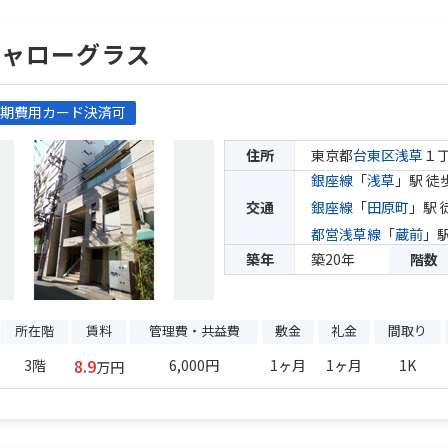
シャローグラス
期費用カード決済可
住所
東京都
台東区
浅草
１
銀座線
「
浅草
」駅 徒
交通
銀座線
「
田原町
」駅 
都営浅草線
「
蔵前
」駅
築年
築20年
階数
所在階
賃料
管理費・共益費
敷金
礼金
間取り
8.9
3階
6,000円
1ヶ月
1ヶ月
1K
万円