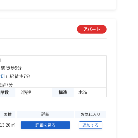
アパート
目
」駅 徒歩5分
徒町
」駅 徒歩7分
徒歩7分
階数
2階建
構造
木造
面積
詳細
お気に入り
13.20㎡
詳細を見る
追加する