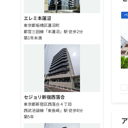
ペ
エレミ本蓮沼
東京都板橋区蓮沼町
都営三田線「本蓮沼」駅 徒歩2分
築1年未満
セジョリ新宿西落合
東京都新宿区西落合４丁目
西武池袋線「東長崎」駅 徒歩8分
築5年