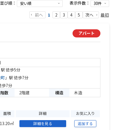
並び順：
表示件数：
前へ
最初
1
2
3
4
5
次へ
アパート
目
」駅 徒歩5分
徒町
」駅 徒歩7分
徒歩7分
階数
2階建
構造
木造
面積
詳細
お気に入り
13.20㎡
詳細を見る
追加する