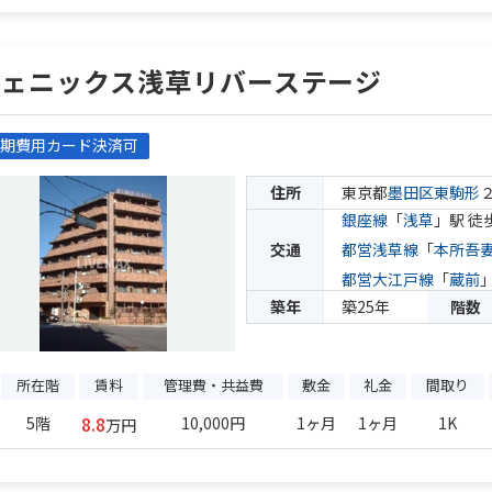
フェニックス浅草リバーステージ
期費用カード決済可
住所
東京都
墨田区
東駒形
銀座線
「
浅草
」駅 徒
交通
都営浅草線
「
本所吾
都営大江戸線
「
蔵前
築年
築25年
階数
所在階
賃料
管理費・共益費
敷金
礼金
間取り
8.8
5階
10,000円
1ヶ月
1ヶ月
1K
万円