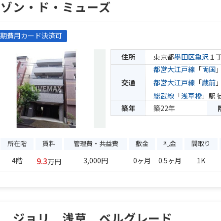
メゾン・ド・ミューズ
期費用カード決済可
住所
東京都
墨田区
亀沢
１
都営大江戸線
「
両国
交通
都営大江戸線
「
蔵前
総武線
「
浅草橋
」駅 
築年
築22年
所在階
賃料
管理費・共益費
敷金
礼金
間取り
9.3
4階
3,000円
0ヶ月
0.5ヶ月
1K
万円
セ ジョリ 浅草 ベルグレード