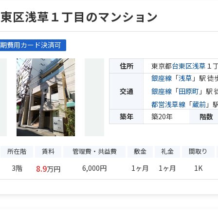
台東区浅草１丁目のマンション
期費用カード決済可
住所
東京都
台東区
浅草
１
銀座線
「
浅草
」駅 徒
交通
銀座線
「
田原町
」駅 
都営浅草線
「
蔵前
」駅
築年
築20年
階数
所在階
賃料
管理費・共益費
敷金
礼金
間取り
8.9
3階
6,000円
1ヶ月
1ヶ月
1K
万円