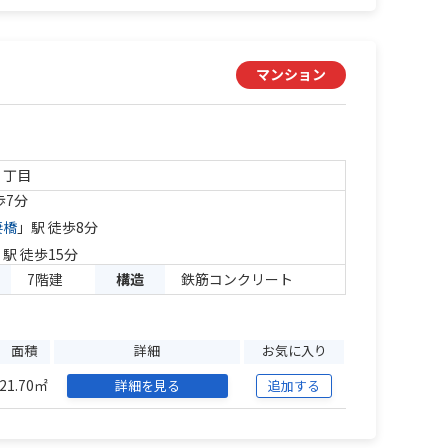
マンション
２丁目
歩7分
妻橋
」駅 徒歩8分
」駅 徒歩15分
7階建
構造
鉄筋コンクリート
面積
詳細
お気に入り
21.70㎡
詳細を見る
追加する