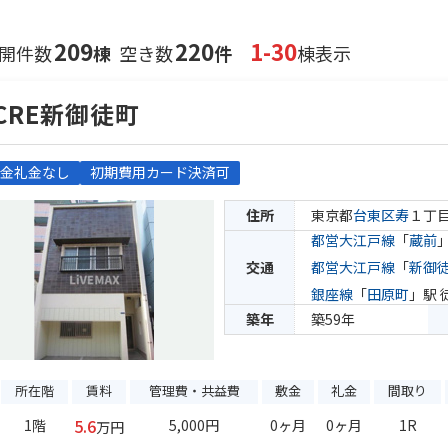
209
220
1-30
開件数
棟
空き数
件
棟表示
CRE新御徒町
金礼金なし
初期費用カード決済可
住所
東京都
台東区
寿
１丁
都営大江戸線
「
蔵前
交通
都営大江戸線
「
新御
銀座線
「
田原町
」駅 
築年
築59年
所在階
賃料
管理費・共益費
敷金
礼金
間取り
5.6
1階
5,000円
0ヶ月
0ヶ月
1R
万円