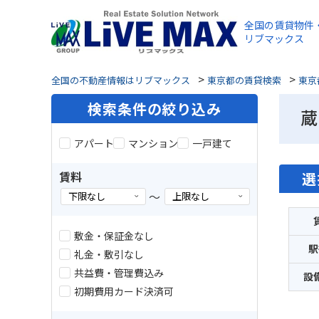
全国の賃貸物件
リブマックス
>
>
全国の不動産情報はリブマックス
東京都の賃貸検索
東京
検索条件の絞り込み
蔵
アパート
マンション
一戸建て
賃料
選
～
敷金・保証金なし
駅
礼金・敷引なし
共益費・管理費込み
設
初期費用カード決済可