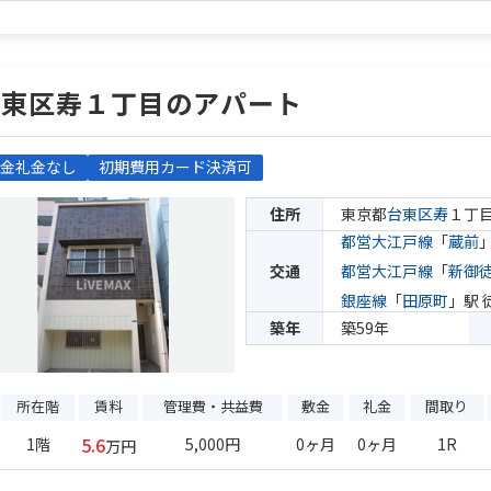
台東区寿１丁目のアパート
金礼金なし
初期費用カード決済可
住所
東京都
台東区
寿
１丁
都営大江戸線
「
蔵前
交通
都営大江戸線
「
新御
銀座線
「
田原町
」駅 
築年
築59年
所在階
賃料
管理費・共益費
敷金
礼金
間取り
5.6
1階
5,000円
0ヶ月
0ヶ月
1R
万円