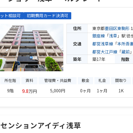
ット相談可
初期費用カード決済可
住所
東京都
墨田区
東駒形
銀座線
「
浅草
」駅 徒
交通
都営浅草線
「
本所吾
都営大江戸線
「
蔵前
築年
築17年
階数
所在階
賃料
管理費・共益費
敷金
礼金
間取り
9.8
9階
5,000円
0ヶ月
1ヶ月
1K
万円
アセンションアイディ浅草