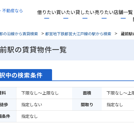
・不動産なら
借りたい
買いたい
貸したい
売りたい
店舗一覧
>
>
都の沿線から賃貸検索
都営地下鉄都営大江戸線の駅から検索
蔵前駅
前駅の賃貸物件一覧
択中の検索条件
賃料
下限なし～上限なし
面積
下限なし～上
徒歩
指定しない
間取り
指定なし
備条件
指定なし