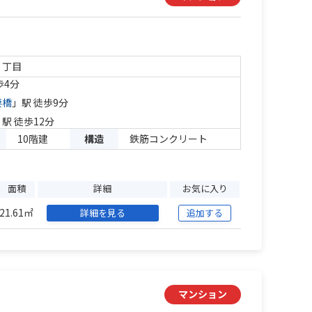
１丁目
歩4分
妻橋
」駅 徒歩9分
」駅 徒歩12分
10階建
構造
鉄筋コンクリート
面積
詳細
お気に入り
21.61㎡
詳細を見る
追加する
マンション