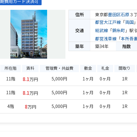
期費用カード決済可
住所
東京都
墨田区
石原
３
都営大江戸線
「
両国
交通
総武線
「
錦糸町
」駅 
都営浅草線
「
本所吾
築年
築34年
階数
所在階
賃料
管理費・共益費
敷金
礼金
間取り
8.1
11階
5,000円
1ヶ月
0ヶ月
1R
万円
8.1
11階
5,000円
1ヶ月
0ヶ月
1R
万円
8
4階
5,000円
1ヶ月
0ヶ月
1R
万円