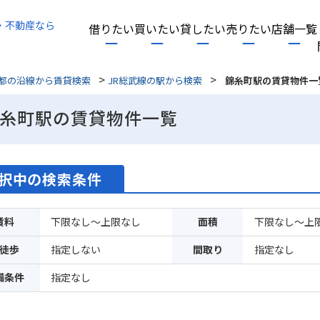
・不動産なら
借りたい
買いたい
貸したい
売りたい
店舗一覧
>
>
都の沿線から賃貸検索
JR総武線の駅から検索
錦糸町駅の賃貸物件一
糸町駅の賃貸物件一覧
択中の検索条件
賃料
下限なし～上限なし
面積
下限なし～上
徒歩
指定しない
間取り
指定なし
備条件
指定なし