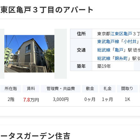
江東区亀戸３丁目のアパート
住所
東京都
江東区
亀戸
３
東武亀戸線
「
小村井
交通
総武線
「
亀戸
」駅 徒
総武線
「
錦糸町
」駅 
築年
築19年
所在階
賃料
管理費・共益費
敷金
礼金
間取り
7.8
2階
3,000円
0ヶ月
1ヶ月
1K
万円
ロータスガーデン住吉