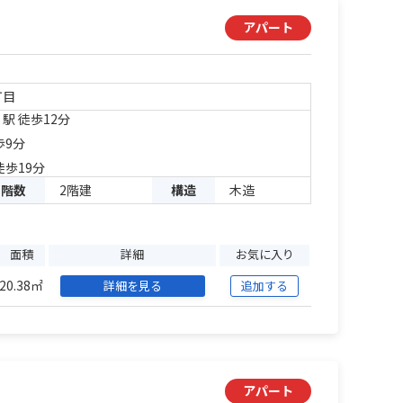
アパート
丁目
」駅 徒歩12分
歩9分
徒歩19分
階数
2階建
構造
木造
面積
詳細
お気に入り
20.38㎡
詳細を見る
追加する
アパート