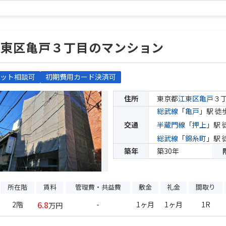
江東区亀戸３丁目のマンション
ット相談可
初期費用カード決済可
住所
東京都
江東区
亀戸
３
総武線
「
亀戸
」駅 徒
交通
半蔵門線
「
押上
」駅 
総武線
「
錦糸町
」駅 
築年
築30年
所在階
賃料
管理費・共益費
敷金
礼金
間取り
6.8
2階
-
1ヶ月
1ヶ月
1R
万円