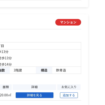
マンション
丁目
歩13分
徒歩13分
徒歩14分
階数
3階建
構造
鉄骨造
面積
詳細
お気に入り
20.00㎡
詳細を見る
追加する