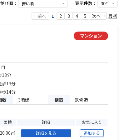
並び順：
表示件数：
前へ
最初
1
2
3
4
5
次へ
マンション
丁目
歩13分
徒歩13分
徒歩14分
階数
3階建
構造
鉄骨造
面積
詳細
お気に入り
20.00㎡
詳細を見る
追加する