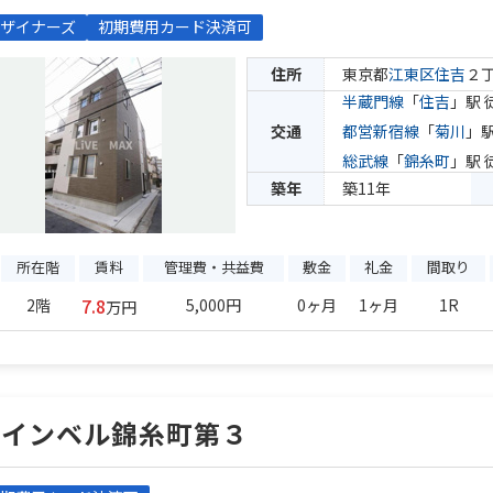
ザイナーズ
初期費用カード決済可
住所
東京都
江東区
住吉
２
半蔵門線
「
住吉
」駅 
交通
都営新宿線
「
菊川
」駅
総武線
「
錦糸町
」駅 
築年
築11年
所在階
賃料
管理費・共益費
敷金
礼金
間取り
7.8
2階
5,000円
0ヶ月
1ヶ月
1R
万円
ウインベル錦糸町第３