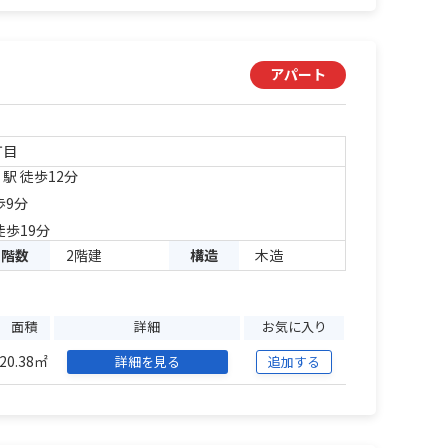
アパート
丁目
」駅 徒歩12分
歩9分
徒歩19分
階数
2階建
構造
木造
面積
詳細
お気に入り
20.38㎡
詳細を見る
追加する