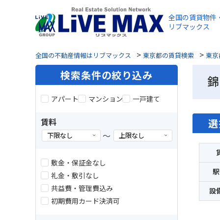
全国の賃貸物件
リブマックス
>
>
全国の不動産情報はリブマックス
東京都の賃貸検索
東京
検索条件の絞り込み
錦
アパート
マンション
一戸建て
賃料
選
～
敷金・保証金なし
駅
礼金・敷引なし
共益費・管理費込み
設
初期費用カード決済可