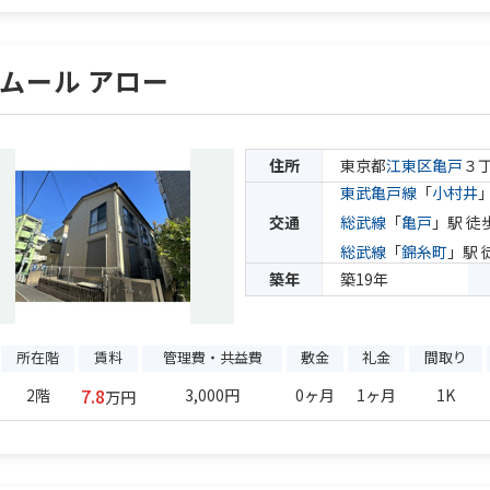
ムール アロー
住所
東京都
江東区
亀戸
３
東武亀戸線
「
小村井
交通
総武線
「
亀戸
」駅 徒
総武線
「
錦糸町
」駅 
築年
築19年
所在階
賃料
管理費・共益費
敷金
礼金
間取り
7.8
2階
3,000円
0ヶ月
1ヶ月
1K
万円