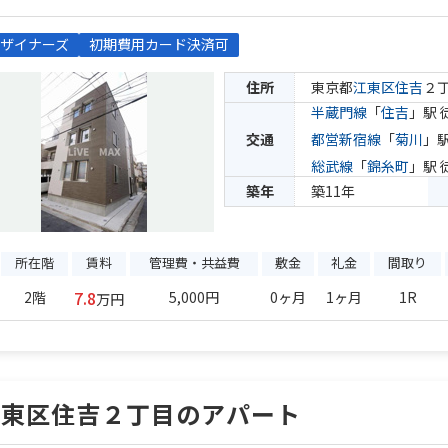
ザイナーズ
初期費用カード決済可
住所
東京都
江東区
住吉
２
半蔵門線
「
住吉
」駅 
交通
都営新宿線
「
菊川
」駅
総武線
「
錦糸町
」駅 
築年
築11年
所在階
賃料
管理費・共益費
敷金
礼金
間取り
7.8
2階
5,000円
0ヶ月
1ヶ月
1R
万円
江東区住吉２丁目のアパート