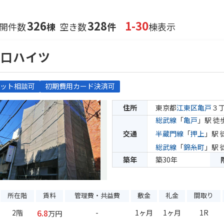
326
328
1-30
開件数
棟
空き数
件
棟表示
山口ハイツ
ット相談可
初期費用カード決済可
住所
東京都
江東区
亀戸
３
総武線
「
亀戸
」駅 徒
交通
半蔵門線
「
押上
」駅 
総武線
「
錦糸町
」駅 
築年
築30年
所在階
賃料
管理費・共益費
敷金
礼金
間取り
6.8
2階
-
1ヶ月
1ヶ月
1R
万円