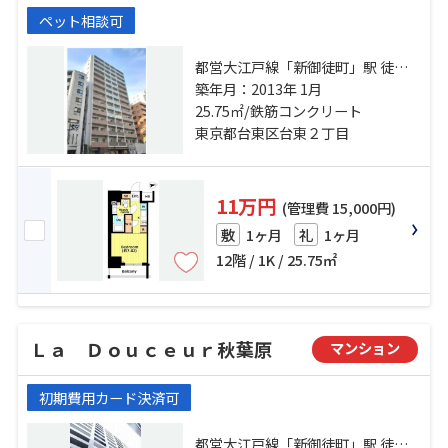
ペット相談可
都営大江戸線「新御徒町」駅 徒歩7
分 日比谷線「仲御徒町」駅 徒歩10
築年月：2013年 1月
25.75㎡/鉄筋コンクリート
分 山手線「秋葉原」駅 徒歩12分
東京都台東区台東２丁目
11万円
(管理費 15,000円)
1ヶ月
1ヶ月
敷
礼
12階 / 1K / 25.75㎡
Ｌａ Ｄｏｕｃｅｕｒ秋葉原
マンション
初期費用カード決済可
都営大江戸線「新御徒町」駅 徒歩7