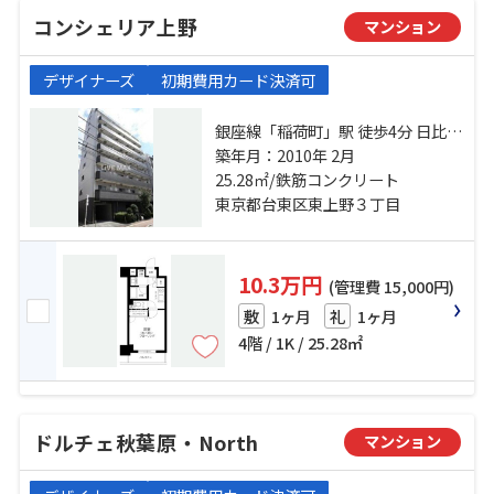
コンシェリア上野
マンション
デザイナーズ
初期費用カード決済可
銀座線「稲荷町」駅 徒歩4分 日比谷
線「上野」駅 徒歩5分 都営大江戸線
築年月：2010年 2月
「新御徒町」駅 徒歩5分
25.28㎡/鉄筋コンクリート
東京都台東区東上野３丁目
10.3万円
(管理費 15,000円)
1ヶ月
1ヶ月
敷
礼
4階 / 1K / 25.28㎡
ドルチェ秋葉原・North
マンション