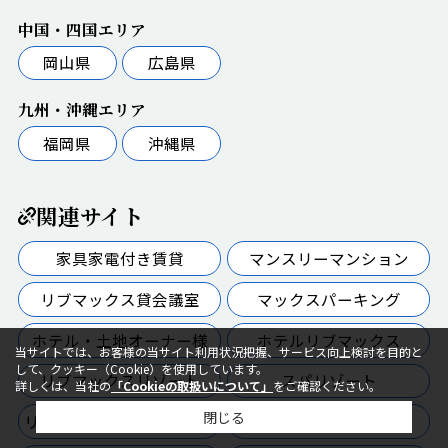
中国・四国エリア
岡山県
広島県
九州・沖縄エリア
福岡県
沖縄県
関連サイト
家具家電付き賃貸
マンスリーマンション
リブマックス貸会議室
マックスパーキング
ホテル・土地オーナー様
ホテルリブマックス
当サイトでは、お客様の当サイト利用状況把握、サービス向上検討を目的と
して、クッキー（Cookie）を使用しています。
リブマックスリゾート
スパリゾート
詳しくは、当社の
「Cookieの取扱いについて」
をご確認ください。
閉じる
リブマックスゴルフクラブ
リラマックス