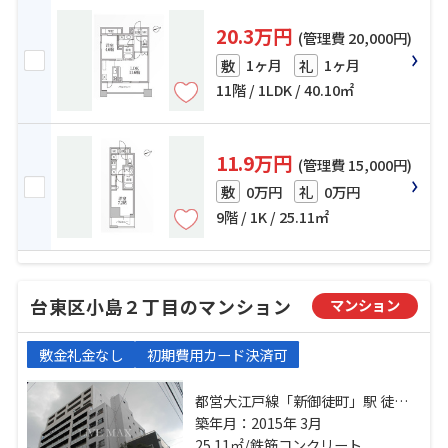
20.3万円
(管理費 20,000円)
1ヶ月
1ヶ月
敷
礼
11階 / 1LDK / 40.10㎡
11.9万円
(管理費 15,000円)
0万円
0万円
敷
礼
9階 / 1K / 25.11㎡
台東区小島２丁目のマンション
マンション
敷金礼金なし
初期費用カード決済可
都営大江戸線「新御徒町」駅 徒歩2
分 銀座線「稲荷町」駅 徒歩10分 日
築年月：2015年 3月
比谷線「仲御徒町」駅 徒歩10分
25.11㎡/鉄筋コンクリート