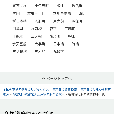
御茶ノ水
小伝馬町
根津
淡路町
神田
本郷三丁目
本所吾妻橋
浜町
新日本橋
人形町
東大前
神保町
日暮里
水道橋
森下
三越前
千駄木
三ノ輪
後楽園
押上
水天宮前
大手町
日本橋
竹橋
三ノ輪橋
三河島
九段下
ページトップへ
全国の不動産情報はリブマックス
>
東京都の賃貸検索
>
東京都の沿線から賃貸
検索
>
都営地下鉄都営大江戸線の駅から検索
>
新御徒町駅の賃貸物件一覧
都道府県から探す