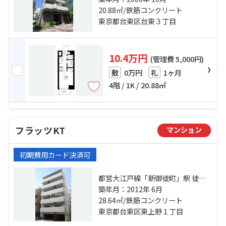
比谷線「仲御徒町」駅 徒歩5分
20.88㎡/鉄筋コンクリート
東京都台東区台東３丁目
10.4万円
(管理費 5,000円)
0万円
1ヶ月
敷
礼
4階 / 1K / 20.88㎡
フラッツKT
マンション
初期費用カード決済可
都営大江戸線「新御徒町」駅 徒歩3
分 日比谷線「仲御徒町」駅 徒歩7分
築年月：2012年 6月
山手線「御徒町」駅 徒歩9分
28.64㎡/鉄筋コンクリート
東京都台東区東上野１丁目