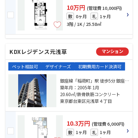
10万円
(管理費 10,000円)
0ヶ月
1ヶ月
敷
礼
3階 / 1K / 25.58㎡
KDXレジデンス元浅草
マンション
ペット相談可
デザイナーズ
初期費用カード決済可
銀座線「稲荷町」駅 徒歩5分 銀座線
「田原町」駅 徒歩5分 都営大江戸線
築年月：2005年 1月
「新御徒町」駅 徒歩9分
20.60㎡/鉄骨鉄筋コンクリート
東京都台東区元浅草４丁目
10.3万円
(管理費 6,000円)
1ヶ月
1ヶ月
敷
礼