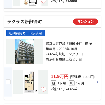
2階 / 1K / 34.96㎡
ラクラス新御徒町
マンション
初期費用カード決済可
都営大江戸線「新御徒町」駅 徒歩3
分 日比谷線「仲御徒町」駅 徒歩10
築年月：2006年 10月
24.65㎡/鉄筋コンクリート
分 都営浅草線「蔵前」駅 徒歩8分
東京都台東区三筋２丁目
11.9万円
(管理費 8,000円)
1ヶ月
1ヶ月
敷
礼
2階 / 1K / 24.65㎡