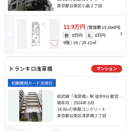
東京都台東区小島２丁目
11.9万円
(管理費 15,000円)
0万円
0万円
敷
礼
9階 / 1K / 25.11㎡
トランキロ浅草橋
マンション
初期費用カード決済可
総武線「浅草橋」駅 徒歩9分 都営大
江戸線「新御徒町」駅 徒歩13分 都
築年月：2004年 6月
営大江戸線「蔵前」駅 徒歩13分
34.96㎡/鉄筋コンクリート
東京都台東区浅草橋３丁目