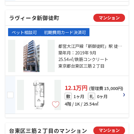
ラヴィータ新御徒町
マンション
ペット相談可
初期費用カード決済可
都営大江戸線「新御徒町」駅 徒歩5
分 銀座線「田原町」駅 徒歩5分 都
築年月：2019年 9月
営浅草線「蔵前」駅 徒歩7分
25.54㎡/鉄筋コンクリート
東京都台東区三筋２丁目
12.1万円
(管理費 15,000円)
1ヶ月
0ヶ月
敷
礼
4階 / 1K / 25.54㎡
台東区三筋２丁目のマンション
マンション