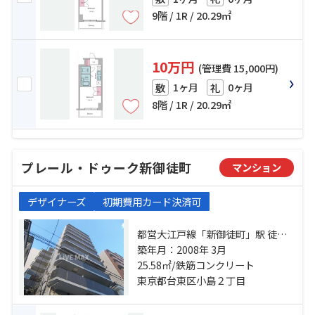
9階 / 1R / 20.29㎡
10万円
(管理費 15,000円)
1ヶ月
0ヶ月
敷
礼
8階 / 1R / 20.29㎡
プレール・ドゥーク新御徒町
マンション
デザイナーズ
初期費用カード決済可
都営大江戸線「新御徒町」駅 徒歩3
分 日比谷線「仲御徒町」駅 徒歩8分
築年月：2008年 3月
山手線「御徒町」駅 徒歩11分
25.58㎡/鉄筋コンクリート
東京都台東区小島２丁目