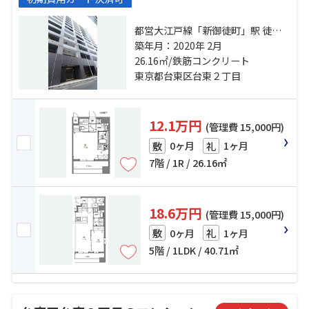
都営大江戸線「新御徒町」駅 徒歩7
分 日比谷線「仲御徒町」駅 徒歩7分
築年月：2020年 2月
山手線「秋葉原」駅 徒歩14分
26.16㎡/鉄筋コンクリート
東京都台東区台東２丁目
12.1万円
(管理費 15,000円)
0ヶ月
1ヶ月
敷
礼
7階 / 1R / 26.16㎡
18.6万円
(管理費 15,000円)
0ヶ月
1ヶ月
敷
礼
5階 / 1LDK / 40.71㎡