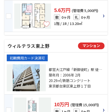
5.6万円
(管理費 5,000円)
0ヶ月
0ヶ月
敷
礼
1階 / 1R / 13.20㎡
ウィルテラス東上野
マンション
初期費用カード決済可
都営大江戸線「新御徒町」駅 徒歩3
分 山手線「御徒町」駅 徒歩5分 日
築年月：2006年 2月
比谷線「仲御徒町」駅 徒歩5分
20.29㎡/鉄筋コンクリート
東京都台東区東上野１丁目
10万円
(管理費 15,000円)
1ヶ月
0ヶ月
敷
礼