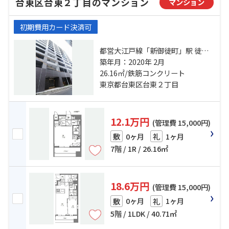
台東区台東２丁目のマンション
マンション
初期費用カード決済可
都営大江戸線「新御徒町」駅 徒歩7
分 日比谷線「仲御徒町」駅 徒歩7分
築年月：2020年 2月
山手線「秋葉原」駅 徒歩14分
26.16㎡/鉄筋コンクリート
東京都台東区台東２丁目
12.1万円
(管理費 15,000円)
0ヶ月
1ヶ月
敷
礼
7階 / 1R / 26.16㎡
18.6万円
(管理費 15,000円)
0ヶ月
1ヶ月
敷
礼
5階 / 1LDK / 40.71㎡