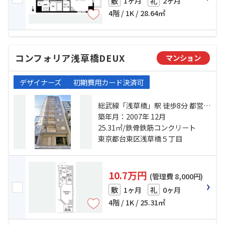
1ヶ月
2ヶ月
敷
礼
4階 / 1K / 28.64㎡
コンフォリア浅草橋DEUX
マンション
デザイナーズ
初期費用カード決済可
総武線「浅草橋」駅 徒歩8分 都営大
江戸線「新御徒町」駅 徒歩8分 日比
築年月：2007年 12月
谷線「仲御徒町」駅 徒歩15分
25.31㎡/鉄骨鉄筋コンクリート
東京都台東区浅草橋５丁目
10.7万円
(管理費 8,000円)
1ヶ月
0ヶ月
敷
礼
4階 / 1K / 25.31㎡