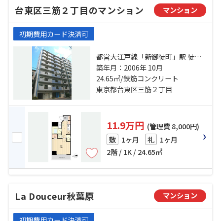
台東区三筋２丁目のマンション
マンション
初期費用カード決済可
都営大江戸線「新御徒町」駅 徒歩3
分 日比谷線「仲御徒町」駅 徒歩10
築年月：2006年 10月
24.65㎡/鉄筋コンクリート
分 都営浅草線「蔵前」駅 徒歩8分
東京都台東区三筋２丁目
11.9万円
(管理費 8,000円)
1ヶ月
1ヶ月
敷
礼
2階 / 1K / 24.65㎡
La Douceur秋葉原
マンション
初期費用カード決済可