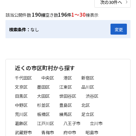
次の30件へ
190
196
1～30
該当公開件数
棟
空き数
件
棟表示
検索条件：
なし
変更
近くの市区町村から探す
千代田区
中央区
港区
新宿区
文京区
墨田区
江東区
品川区
目黒区
大田区
世田谷区
渋谷区
中野区
杉並区
豊島区
北区
荒川区
板橋区
練馬区
足立区
葛飾区
江戸川区
八王子市
立川市
武蔵野市
青梅市
府中市
昭島市