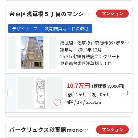
台東区浅草橋５丁目のマンション
マンション
デザイナーズ
初期費用カード決済可
総武線「浅草橋」駅 徒歩8分 都営大
江戸線「新御徒町」駅 徒歩8分 日比
築年月：2007年 12月
谷線「仲御徒町」駅 徒歩15分
25.31㎡/鉄骨鉄筋コンクリート
東京都台東区浅草橋５丁目
10.7万円
(管理費 8,000円)
1ヶ月
0ヶ月
敷
礼
4階 / 1K / 25.31㎡
パークリュクス秋葉原monoイースト
マンション