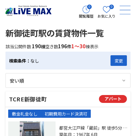
0
0
閲覧履歴
お気に入り
新御徒町駅の賃貸物件一覧
190
196
1～30
該当公開件数
棟
空き数
件
棟表示
検索条件：
なし
変更
TCRE新御徒町
アパート
敷金礼金なし
初期費用カード決済可
都営大江戸線「蔵前」駅 徒歩5分 都
営大江戸線「新御徒町」駅 徒歩7分
築年月：1967年 6月