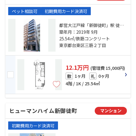
ペット相談可
初期費用カード決済可
都営大江戸線「新御徒町」駅 徒歩5
分 銀座線「田原町」駅 徒歩5分 都
築年月：2019年 9月
営浅草線「蔵前」駅 徒歩7分
25.54㎡/鉄筋コンクリート
東京都台東区三筋２丁目
12.1万円
(管理費 15,000円)
1ヶ月
0ヶ月
敷
礼
4階 / 1K / 25.54㎡
ヒューマンハイム新御徒町
マンション
初期費用カード決済可