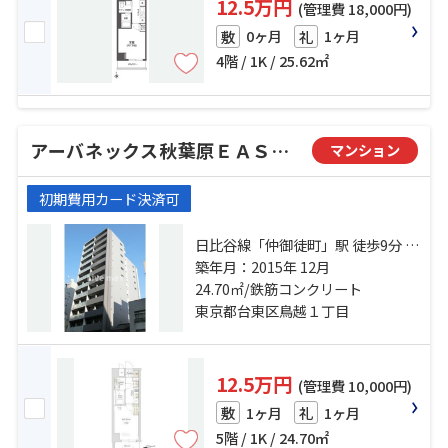
12.5万円
(管理費 18,000円)
0ヶ月
1ヶ月
敷
礼
4階 / 1K / 25.62㎡
アーバネックス秋葉原ＥＡＳＴⅡ
マンション
初期費用カード決済可
日比谷線「仲御徒町」駅 徒歩9分 つ
くばエクスプレス「新御徒町」
築年月：2015年 12月
駅 徒歩8分 日比谷線「秋葉原」
24.70㎡/鉄筋コンクリート
駅 徒歩13分
東京都台東区鳥越１丁目
12.5万円
(管理費 10,000円)
1ヶ月
1ヶ月
敷
礼
5階 / 1K / 24.70㎡