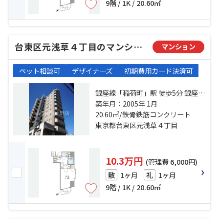
9階 / 1K / 20.60㎡
台東区元浅草４丁目のマンション
マンション
ペット相談可
デザイナーズ
初期費用カード決済可
銀座線「稲荷町」駅 徒歩5分 銀座線
「田原町」駅 徒歩5分 都営大江戸線
築年月：2005年 1月
「新御徒町」駅 徒歩9分
20.60㎡/鉄骨鉄筋コンクリート
東京都台東区元浅草４丁目
10.3万円
(管理費 6,000円)
1ヶ月
1ヶ月
敷
礼
9階 / 1K / 20.60㎡