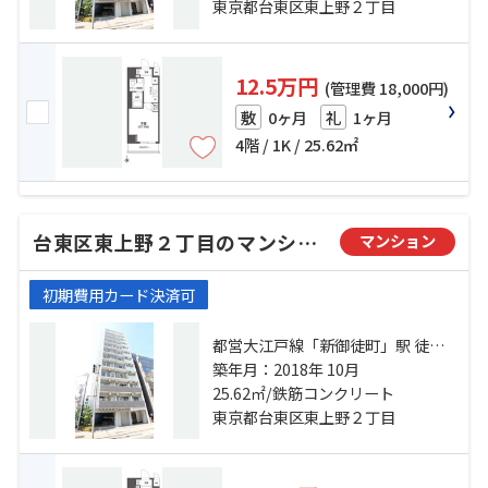
東京都台東区東上野２丁目
12.5万円
(管理費 18,000円)
0ヶ月
1ヶ月
敷
礼
4階 / 1K / 25.62㎡
台東区東上野２丁目のマンション
マンション
初期費用カード決済可
都営大江戸線「新御徒町」駅 徒歩3
分 銀座線「稲荷町」駅 徒歩6分 山
築年月：2018年 10月
手線「上野」駅 徒歩9分
25.62㎡/鉄筋コンクリート
東京都台東区東上野２丁目