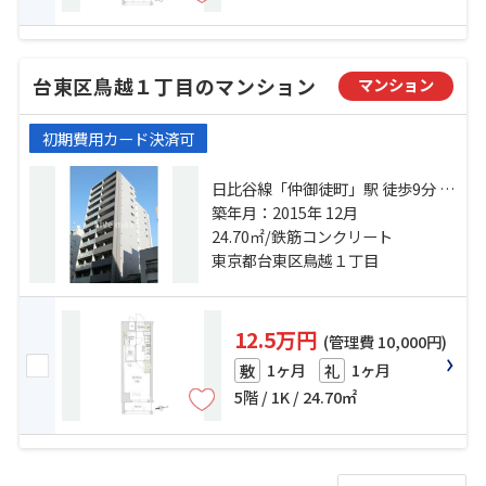
台東区鳥越１丁目のマンション
マンション
初期費用カード決済可
日比谷線「仲御徒町」駅 徒歩9分 つ
くばエクスプレス「新御徒町」
築年月：2015年 12月
駅 徒歩8分 日比谷線「秋葉原」
24.70㎡/鉄筋コンクリート
駅 徒歩13分
東京都台東区鳥越１丁目
12.5万円
(管理費 10,000円)
1ヶ月
1ヶ月
敷
礼
5階 / 1K / 24.70㎡