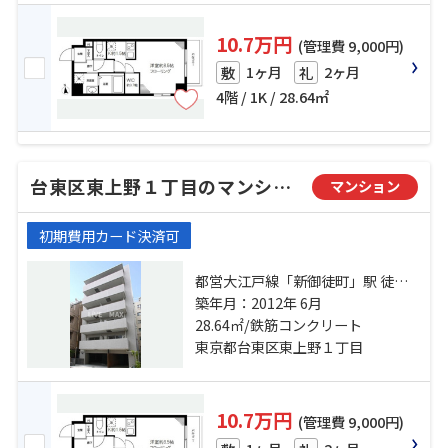
10.7万円
(管理費 9,000円)
1ヶ月
2ヶ月
敷
礼
4階 / 1K / 28.64㎡
台東区東上野１丁目のマンション
マンション
初期費用カード決済可
都営大江戸線「新御徒町」駅 徒歩3
分 日比谷線「仲御徒町」駅 徒歩7分
築年月：2012年 6月
山手線「御徒町」駅 徒歩9分
28.64㎡/鉄筋コンクリート
東京都台東区東上野１丁目
10.7万円
(管理費 9,000円)