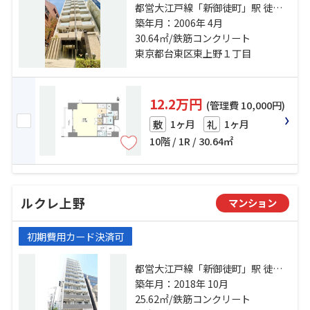
都営大江戸線「新御徒町」駅 徒歩3
分 山手線「御徒町」駅 徒歩6分 銀
築年月：2006年 4月
座線「稲荷町」駅 徒歩9分
30.64㎡/鉄筋コンクリート
東京都台東区東上野１丁目
12.2万円
(管理費 10,000円)
1ヶ月
1ヶ月
敷
礼
10階 / 1R / 30.64㎡
ルクレ上野
マンション
初期費用カード決済可
都営大江戸線「新御徒町」駅 徒歩3
分 銀座線「稲荷町」駅 徒歩6分 山
築年月：2018年 10月
手線「上野」駅 徒歩9分
25.62㎡/鉄筋コンクリート