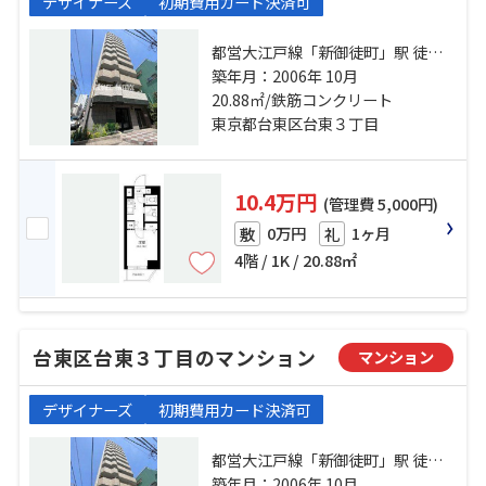
デザイナーズ
初期費用カード決済可
都営大江戸線「新御徒町」駅 徒歩3
分 山手線「御徒町」駅 徒歩11分 日
築年月：2006年 10月
比谷線「仲御徒町」駅 徒歩5分
20.88㎡/鉄筋コンクリート
東京都台東区台東３丁目
10.4万円
(管理費 5,000円)
0万円
1ヶ月
敷
礼
4階 / 1K / 20.88㎡
台東区台東３丁目のマンション
マンション
デザイナーズ
初期費用カード決済可
都営大江戸線「新御徒町」駅 徒歩3
分 山手線「御徒町」駅 徒歩11分 日
築年月：2006年 10月