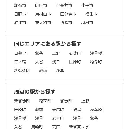
調布市
町田市
小金井市
小平市
日野市
東村山市
国分寺市
福生市
狛江市
東大和市
清瀬市
羽村市
同じエリアにある駅から探す
日暮里
鶯谷
上野
御徒町
浅草橋
三ノ輪
入谷
浅草
田原町
稲荷町
新御徒町
蔵前
浅草
周辺の駅から探す
新御徒町
稲荷町
御徒町
上野
田原町
蔵前
末広町
湯島
秋葉原
浅草橋
浅草
岩本町
浅草
鶯谷
入谷
馬喰町
両国
新御茶ノ水