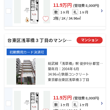
11.9万円
(管理費 8,000円)
1ヶ月
1ヶ月
敷
礼
2階 / 1K / 34.96㎡
台東区浅草橋３丁目のマンション
マンション
初期費用カード決済可
総武線「浅草橋」駅 徒歩9分 都営大
江戸線「新御徒町」駅 徒歩13分 都
築年月：2004年 6月
営大江戸線「蔵前」駅 徒歩13分
34.96㎡/鉄筋コンクリート
東京都台東区浅草橋３丁目
11.9万円
(管理費 8,000円)
1ヶ月
1ヶ月
敷
礼