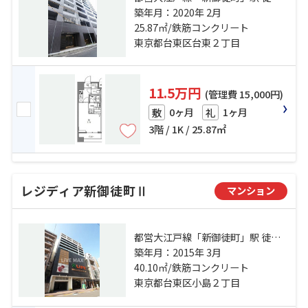
分 日比谷線「仲御徒町」駅 徒歩7分
築年月：2020年 2月
山手線「秋葉原」駅 徒歩14分
25.87㎡/鉄筋コンクリート
東京都台東区台東２丁目
11.5万円
(管理費 15,000円)
0ヶ月
1ヶ月
敷
礼
3階 / 1K / 25.87㎡
レジディア新御徒町Ⅱ
マンション
都営大江戸線「新御徒町」駅 徒歩2
分 山手線「御徒町」駅 徒歩12分 日
築年月：2015年 3月
比谷線「仲御徒町」駅 徒歩10分
40.10㎡/鉄筋コンクリート
東京都台東区小島２丁目