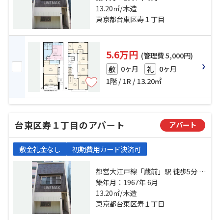
銀座線「田原町」駅 徒歩7分
13.20㎡/木造
東京都台東区寿１丁目
5.6万円
(管理費 5,000円)
0ヶ月
0ヶ月
敷
礼
1階 / 1R / 13.20㎡
台東区寿１丁目のアパート
アパート
敷金礼金なし
初期費用カード決済可
都営大江戸線「蔵前」駅 徒歩5分 都
営大江戸線「新御徒町」駅 徒歩7分
築年月：1967年 6月
銀座線「田原町」駅 徒歩7分
13.20㎡/木造
東京都台東区寿１丁目