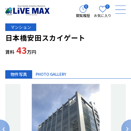
0
0
閲覧履歴
お気に入り
マンション
日本橋安田スカイゲート
43
賃料
万円
物件写真
PHOTO GALLERY