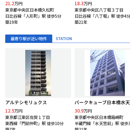
21.2
18.3
万円
万円
東京都中央区日本橋久松町
東京都中央区八丁堀３丁目
日比谷線「人形町」駅 徒歩5分
日比谷線「八丁堀」駅 徒歩4
築19年
築21年
最寄り駅が近い物件
STATION
アルテシモリュクス
パークキューブ日本橋水天
12.5
30.9
万円
万円
東京都江東区佐賀１丁目
東京都中央区日本橋箱崎町
東西線「門前仲町」駅 徒歩10分
半蔵門線「水天宮前」駅 徒歩
築7年
築21年