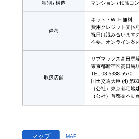
種別 / 構造
マンション / 鉄筋コ
ネット・Wi-Fi無
費用クレジット支払
備考
祝日は混み合います
不要。オンライン案
リブマックス高田馬
東京都新宿区高田馬場４
TEL:03-5338-5570
取扱店舗
国土交通大臣 (4) 第8
（公社）東京都宅地
（公社）首都圏不動
マップ
MAP