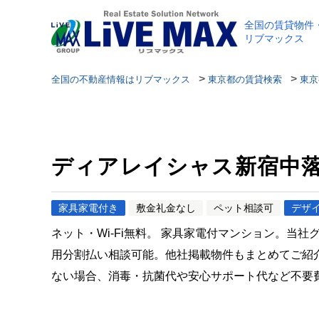
全国の賃貸物件
リブマックス
>
>
全国の不動産情報はリブマックス
東京都の賃貸検索
東京
ディアレイシャス新宿中
家具家電付き
敷金礼金なし
ペット相談可
デザ
ネット・Wi-Fi無料。 家具家電付マンション。当
用分割払い相談可能。他社掲載物件もまとめてご紹
ない場合、消毒・抗菌代や安心サポート代など不要