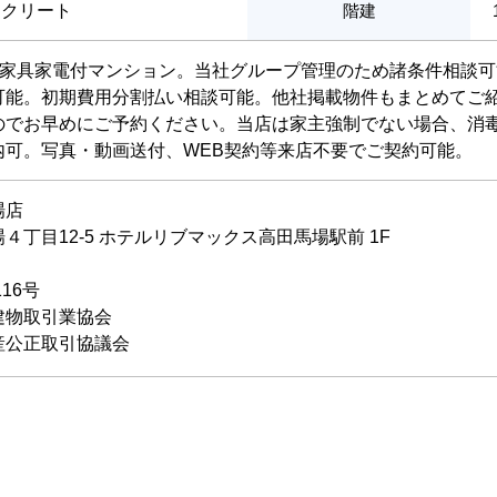
ンクリート
階建
料。 家具家電付マンション。当社グループ管理のため諸条件相談可
可能。初期費用分割払い相談可能。他社掲載物件もまとめてご
のでお早めにご予約ください。当店は家主強制でない場合、消
内可。写真・動画送付、WEB契約等来店不要でご契約可能。
場店
丁目12-5 ホテルリブマックス高田馬場駅前 1F
116号
建物取引業協会
産公正取引協議会