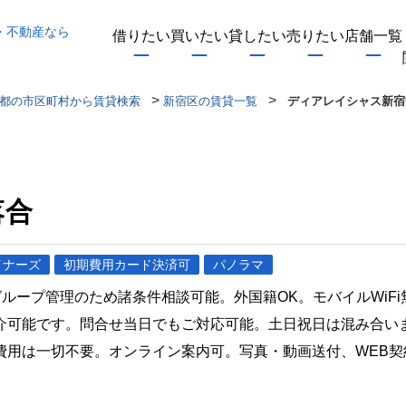
・不動産なら
借りたい
買いたい
貸したい
売りたい
店舗一覧
>
>
都の市区町村から賃貸検索
新宿区の賃貸一覧
ディアレイシャス新宿
落合
イナーズ
初期費用カード決済可
パノラマ
社グループ管理のため諸条件相談可能。外国籍OK。モバイルWi
介可能です。問合せ当日でもご対応可能。土日祝日は混み合い
費用は一切不要。オンライン案内可。写真・動画送付、WEB契