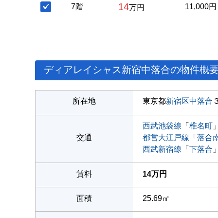
14
7階
11,000円
万円
ディアレイシャス新宿中落合の物件概
所在地
東京都
新宿区
中落合
西武池袋線
「
椎名町
交通
都営大江戸線
「
落合
西武新宿線
「
下落合
賃料
14万円
面積
25.69㎡