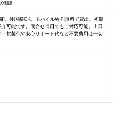
10階建
能。外国籍OK。モバイルWiFi無料で貸出。初期
紹介可能です。問合せ当日でもご対応可能。土日
毒・抗菌代や安心サポート代など不要費用は一切