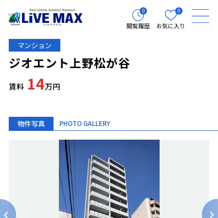
0
0
閲覧履歴
お気に入り
マンション
ジオエント上野松が谷
14
賃料
万円
物件写真
PHOTO GALLERY