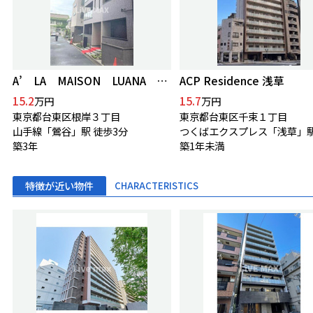
A’ LA MAISON LUANA アラメゾンルアナ
ACP Residence 浅草
15.2
15.7
万円
万円
東京都台東区根岸３丁目
東京都台東区千束１丁目
山手線「鶯谷」駅 徒歩3分
築3年
築1年未満
特徴が近い物件
CHARACTERISTICS