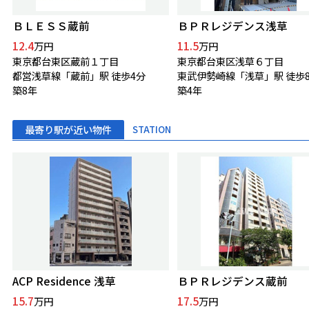
ＢＬＥＳＳ蔵前
ＢＰＲレジデンス浅草
12.4
11.5
万円
万円
東京都台東区蔵前１丁目
東京都台東区浅草６丁目
都営浅草線「蔵前」駅 徒歩4分
東武伊勢崎線「浅草」駅 徒歩
築8年
築4年
最寄り駅が近い物件
STATION
ACP Residence 浅草
ＢＰＲレジデンス蔵前
15.7
17.5
万円
万円