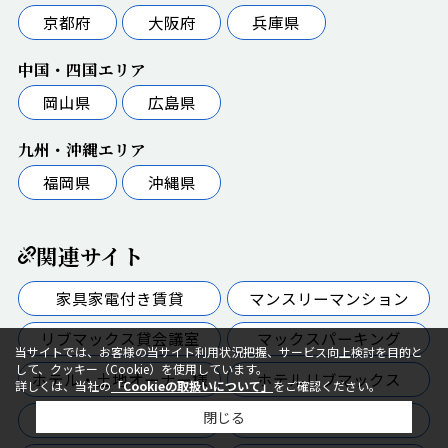
京都府
大阪府
兵庫県
中国・四国エリア
岡山県
広島県
九州・沖縄エリア
福岡県
沖縄県
関連サイト
家具家電付き賃貸
マンスリーマンション
リブマックス貸会議室
マックスパーキング
当サイトでは、お客様の当サイト利用状況把握、サービス向上検討を目的と
して、クッキー（Cookie）を使用しています。
ホテル・土地オーナー様
ホテルリブマックス
詳しくは、当社の
「Cookieの取扱いについて」
をご確認ください。
閉じる
リブマックスリゾート
スパリゾート