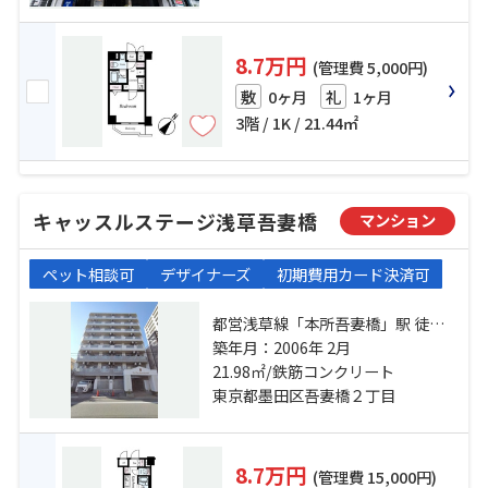
8.7万円
(管理費 5,000円)
0ヶ月
1ヶ月
敷
礼
3階 / 1K / 21.44㎡
キャッスルステージ浅草吾妻橋
マンション
ペット相談可
デザイナーズ
初期費用カード決済可
都営浅草線「本所吾妻橋」駅 徒歩4
分 銀座線「浅草」駅 徒歩8分 東武
築年月：2006年 2月
伊勢崎線「押上」駅 徒歩10分
21.98㎡/鉄筋コンクリート
東京都墨田区吾妻橋２丁目
8.7万円
(管理費 15,000円)