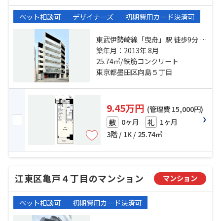
ペット相談可
デザイナーズ
初期費用カード決済可
東武伊勢崎線「曳舟」駅 徒歩9分 京
成押上線「京成曳舟」駅 徒歩13分
築年月：2013年 8月
半蔵門線「押上」駅 徒歩16分
25.74㎡/鉄筋コンクリート
東京都墨田区向島５丁目
9.45万円
(管理費 15,000円)
0ヶ月
1ヶ月
敷
礼
3階 / 1K / 25.74㎡
江東区亀戸４丁目のマンション
マンション
ペット相談可
初期費用カード決済可