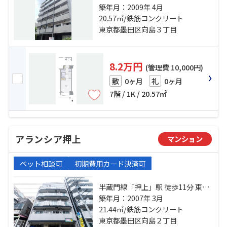
駅 徒歩7分 半蔵門線「押上」駅 徒
築年月：2009年 4月
歩15分 東武伊勢崎線「曳舟」駅 徒
20.57㎡/鉄筋コンクリート
歩10分
東京都墨田区向島３丁目
8.2万円
(管理費 10,000円)
0ヶ月
0ヶ月
敷
礼
7階 / 1K / 20.57㎡
アランシア押上
マンション
ペット相談可
初期費用カード決済可
半蔵門線「押上」駅 徒歩11分 東武
伊勢崎線「東京スカイツリー」
築年月：2007年 3月
駅 徒歩11分 都営浅草線「本所吾妻
21.44㎡/鉄筋コンクリート
橋」駅 徒歩14分
東京都墨田区向島２丁目