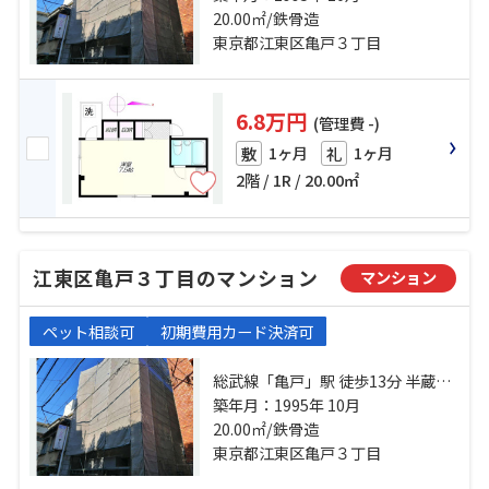
糸町」駅 徒歩14分
20.00㎡/鉄骨造
東京都江東区亀戸３丁目
6.8万円
(管理費 -)
1ヶ月
1ヶ月
敷
礼
2階 / 1R / 20.00㎡
江東区亀戸３丁目のマンション
マンション
ペット相談可
初期費用カード決済可
総武線「亀戸」駅 徒歩13分 半蔵門
線「押上」駅 徒歩13分 総武線「錦
築年月：1995年 10月
糸町」駅 徒歩14分
20.00㎡/鉄骨造
東京都江東区亀戸３丁目