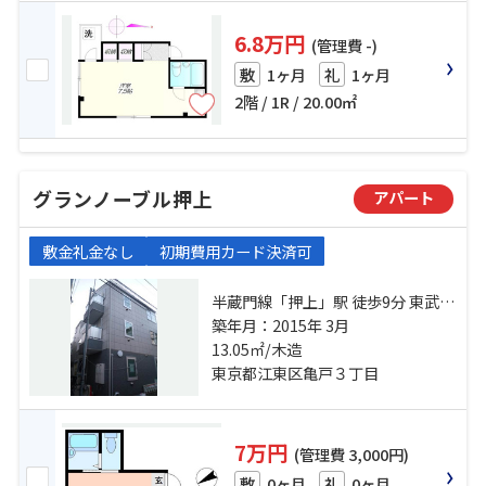
6.8万円
(管理費 -)
1ヶ月
1ヶ月
敷
礼
2階 / 1R / 20.00㎡
グランノーブル押上
アパート
敷金礼金なし
初期費用カード決済可
半蔵門線「押上」駅 徒歩9分 東武亀
戸線「小村井」駅 徒歩14分 東武亀
築年月：2015年 3月
戸線「東あずま」駅 徒歩18分
13.05㎡/木造
東京都江東区亀戸３丁目
7万円
(管理費 3,000円)
0ヶ月
0ヶ月
敷
礼