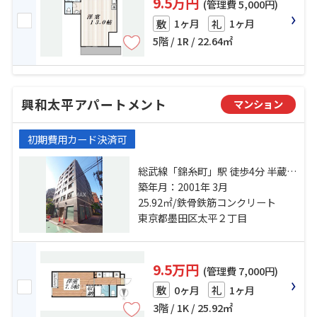
9.5万円
(管理費 5,000円)
1ヶ月
1ヶ月
敷
礼
5階 / 1R / 22.64㎡
興和太平アパートメント
マンション
初期費用カード決済可
総武線「錦糸町」駅 徒歩4分 半蔵門
線「押上」駅 徒歩15分 都営浅草線
築年月：2001年 3月
「本所吾妻橋」駅 徒歩23分
25.92㎡/鉄骨鉄筋コンクリート
東京都墨田区太平２丁目
9.5万円
(管理費 7,000円)
0ヶ月
1ヶ月
敷
礼
3階 / 1K / 25.92㎡