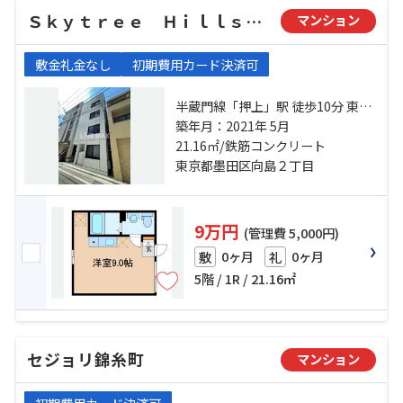
Ｓｋｙｔｒｅｅ Ｈｉｌｌｓ Ｍａｒｉｋｏ
マンション
敷金礼金なし
初期費用カード決済可
半蔵門線「押上」駅 徒歩10分 東武
伊勢崎線「東京スカイツリー」
築年月：2021年 5月
駅 徒歩10分 銀座線「浅草」駅 徒歩
21.16㎡/鉄筋コンクリート
18分
東京都墨田区向島２丁目
9万円
(管理費 5,000円)
0ヶ月
0ヶ月
敷
礼
5階 / 1R / 21.16㎡
セジョリ錦糸町
マンション