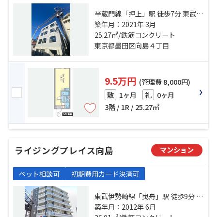
半蔵門線「押上」駅 徒歩7分 東武伊
勢崎線「曳舟」駅 徒歩6分 京成押上
築年月：2021年 3月
線「京成曳舟」駅 徒歩12分
25.27㎡/鉄筋コンクリート
東京都墨田区向島４丁目
9.5万円
(管理費 8,000円)
1ヶ月
0ヶ月
敷
礼
3階 / 1R / 25.27㎡
ライジングプレイス向島
マンション
ペット相談可
初期費用カード決済可
東武伊勢崎線「曳舟」駅 徒歩9分 京
成押上線「京成曳舟」駅 徒歩13分
築年月：2012年 6月