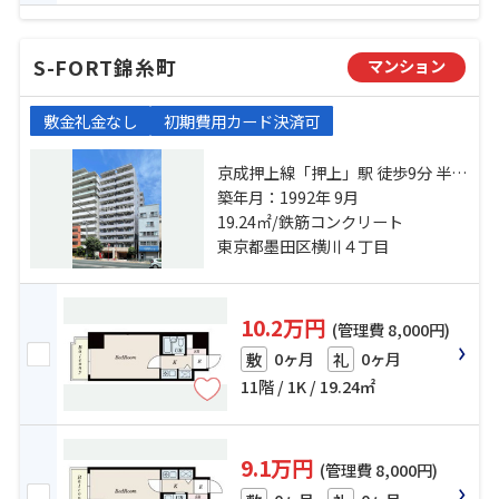
S-FORT錦糸町
マンション
敷金礼金なし
初期費用カード決済可
京成押上線「押上」駅 徒歩9分 半蔵
門線「錦糸町」駅 徒歩9分 総武本線
築年月：1992年 9月
「錦糸町」駅 徒歩9分
19.24㎡/鉄筋コンクリート
東京都墨田区横川４丁目
10.2万円
(管理費 8,000円)
0ヶ月
0ヶ月
敷
礼
11階 / 1K / 19.24㎡
9.1万円
(管理費 8,000円)