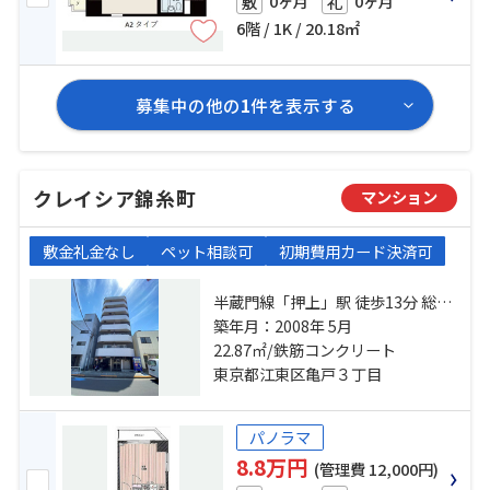
0ヶ月
0ヶ月
敷
礼
6階 / 1K / 20.18㎡
募集中の他の
1
件を表示する
クレイシア錦糸町
マンション
敷金礼金なし
ペット相談可
初期費用カード決済可
半蔵門線「押上」駅 徒歩13分 総武
本線「錦糸町」駅 徒歩14分 東武亀
築年月：2008年 5月
戸線「亀戸」駅 徒歩14分
22.87㎡/鉄筋コンクリート
東京都江東区亀戸３丁目
パノラマ
8.8万円
(管理費 12,000円)