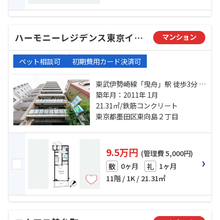
ハーモニーレジデンス東京イーストコア
マンション
ペット相談可
初期費用カード決済可
東武伊勢崎線「曳舟」駅 徒歩3分 京
成押上線「京成曳舟」駅 徒歩8分 半
築年月：2011年 1月
蔵門線「押上」駅 徒歩13分
21.31㎡/鉄筋コンクリート
東京都墨田区東向島２丁目
9.5万円
(管理費 5,000円)
0ヶ月
1ヶ月
敷
礼
11階 / 1K / 21.31㎡