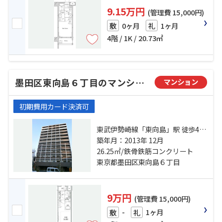
9.15万円
(管理費 15,000円)
0ヶ月
1ヶ月
敷
礼
4階 / 1K / 20.73㎡
墨田区東向島６丁目のマンション
マンション
初期費用カード決済可
東武伊勢崎線「東向島」駅 徒歩4分
京成押上線「京成曳舟」駅 徒歩8分
築年月：2013年 12月
半蔵門線「押上」駅 徒歩24分
26.25㎡/鉄骨鉄筋コンクリート
東京都墨田区東向島６丁目
9万円
(管理費 15,000円)
-
1ヶ月
敷
礼