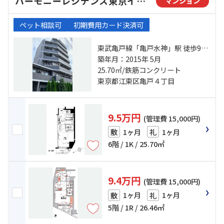
ハーモニーレジデンス東京イーストゲート
マンション
ペット相談可
初期費用カード決済可
東武亀戸線「亀戸水神」駅 徒歩9分
総武線「亀戸」駅 徒歩11分 半蔵門
築年月：2015年 5月
線「押上」駅 徒歩23分
25.70㎡/鉄筋コンクリート
東京都江東区亀戸４丁目
9.5万円
(管理費 15,000円)
1ヶ月
1ヶ月
敷
礼
6階 / 1K / 25.70㎡
9.4万円
(管理費 15,000円)
1ヶ月
1ヶ月
敷
礼
5階 / 1R / 26.46㎡