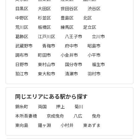
目黒区
大田区
世田谷区
渋谷区
中野区
杉並区
豊島区
北区
荒川区
板橋区
練馬区
足立区
葛飾区
江戸川区
八王子市
立川市
武蔵野市
青梅市
府中市
昭島市
調布市
町田市
小金井市
小平市
日野市
東村山市
国分寺市
福生市
狛江市
東大和市
清瀬市
羽村市
同じエリアにある駅から探す
錦糸町
両国
押上
菊川
本所吾妻橋
京成曳舟
八広
曳舟
東向島
鐘ヶ淵
小村井
東あずま