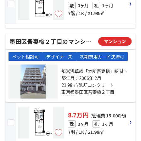
0ヶ月
1ヶ月
敷
礼
7階 / 1K / 21.98㎡
墨田区吾妻橋２丁目のマンション
マンション
ペット相談可
デザイナーズ
初期費用カード決済可
都営浅草線「本所吾妻橋」駅 徒歩4
分 銀座線「浅草」駅 徒歩8分 東武
築年月：2006年 2月
伊勢崎線「押上」駅 徒歩10分
21.98㎡/鉄筋コンクリート
東京都墨田区吾妻橋２丁目
8.7万円
(管理費 15,000円)
0ヶ月
1ヶ月
敷
礼
7階 / 1K / 21.98㎡