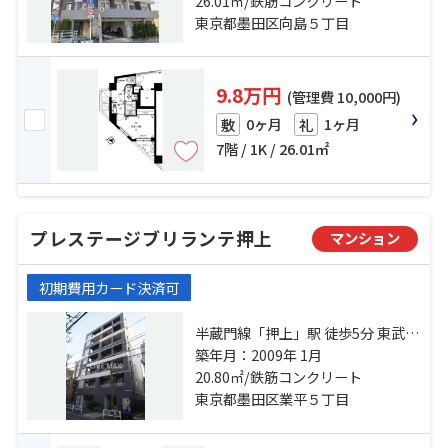
半蔵門線「押上」駅 徒歩20分
26.01㎡/鉄筋コンクリート
東京都墨田区向島５丁目
9.8万円
(管理費 10,000円)
0ヶ月
1ヶ月
敷
礼
7階 / 1K / 26.01㎡
プレステージブリランテ押上
マンション
初期費用カード決済可
半蔵門線「押上」駅 徒歩5分 東武伊
勢崎線「東京スカイツリー」駅 徒
築年月：2009年 1月
歩5分 総武線「錦糸町」駅 徒歩17
20.80㎡/鉄筋コンクリート
分
東京都墨田区業平５丁目