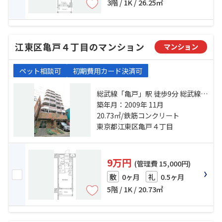
3階 / 1K / 26.25㎡
江東区亀戸４丁目のマンション
マンション
ペット相談可
初期費用カード決済可
総武線「亀戸」駅 徒歩9分 総武線
「錦糸町」駅 徒歩21分 半蔵門線
築年月：2009年 11月
「押上」駅 徒歩23分
20.73㎡/鉄筋コンクリート
東京都江東区亀戸４丁目
9万円
(管理費 15,000円)
0ヶ月
0.5ヶ月
敷
礼
5階 / 1K / 20.73㎡