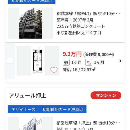
初期費用カード決済可
総武本線「錦糸町」駅 徒歩10分 総
武線「亀戸」駅 徒歩15分 半蔵門線
築年月：2007年 3月
「押上」駅 徒歩17分
22.57㎡/鉄筋コンクリート
東京都墨田区太平４丁目
9.2万円
(管理費 9,000円)
1ヶ月
1ヶ月
敷
礼
5階 / 1K / 22.57㎡
アリュール押上
マンション
デザイナーズ
初期費用カード決済可
都営浅草線「押上」駅 徒歩10分 半
蔵門線「押上」駅 徒歩10分 都営浅
築年月：2021年 3月