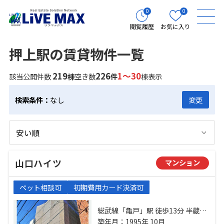
0
0
閲覧履歴
お気に入り
押上駅の賃貸物件一覧
219
226
1～30
該当公開件数
棟
空き数
件
棟表示
検索条件：
なし
変更
山口ハイツ
マンション
ペット相談可
初期費用カード決済可
総武線「亀戸」駅 徒歩13分 半蔵門
線「押上」駅 徒歩13分 総武線「錦
築年月：1995年 10月