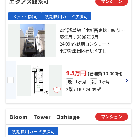
エクアス錦糸町
マンション
ペット相談可
初期費用カード決済可
都営浅草線「本所吾妻橋」駅 徒歩
12分 総武線「錦糸町」駅 徒歩13分
築年月：2008年 2月
東武伊勢崎線「東京スカイツリー」
24.09㎡/鉄筋コンクリート
駅 徒歩19分
東京都墨田区石原４丁目
9.5万円
(管理費 10,000円)
1ヶ月
1ヶ月
敷
礼
3階 / 1K / 24.09㎡
Bloom Tower Oshiage
マンション
初期費用カード決済可