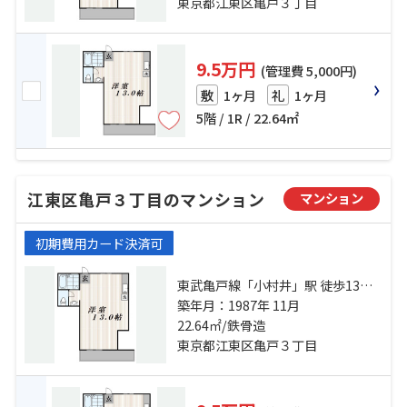
東京都江東区亀戸３丁目
9.5万円
(管理費 5,000円)
1ヶ月
1ヶ月
敷
礼
5階 / 1R / 22.64㎡
江東区亀戸３丁目のマンション
マンション
初期費用カード決済可
東武亀戸線「小村井」駅 徒歩13分
総武線「亀戸」駅 徒歩15分 半蔵門
築年月：1987年 11月
線「押上」駅 徒歩15分
22.64㎡/鉄骨造
東京都江東区亀戸３丁目