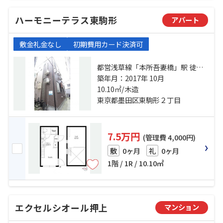
ハーモニーテラス東駒形
アパート
敷金礼金なし
初期費用カード決済可
都営浅草線「本所吾妻橋」駅 徒歩5
分 銀座線「浅草」駅 徒歩10分 半蔵
築年月：2017年 10月
門線「押上」駅 徒歩17分
10.10㎡/木造
東京都墨田区東駒形２丁目
7.5万円
(管理費 4,000円)
0ヶ月
0ヶ月
敷
礼
1階 / 1R / 10.10㎡
エクセルシオール押上
マンション