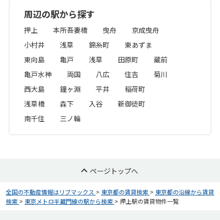
周辺の駅から探す
押上
本所吾妻橋
曳舟
京成曳舟
小村井
浅草
錦糸町
東あずま
東向島
亀戸
浅草
田原町
蔵前
亀戸水神
両国
八広
住吉
菊川
西大島
鐘ヶ淵
平井
稲荷町
浅草橋
森下
入谷
新御徒町
南千住
三ノ輪
ページトップへ
全国の不動産情報はリブマックス
>
東京都の賃貸検索
>
東京都の沿線から賃貸
検索
>
東京メトロ半蔵門線の駅から検索
>
押上駅の賃貸物件一覧