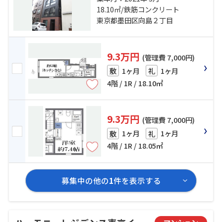
草線「浅草」駅 徒歩15分
18.10㎡/鉄筋コンクリート
東京都墨田区向島２丁目
9.3万円
(管理費 7,000円)
1ヶ月
1ヶ月
敷
礼
4階 / 1R / 18.10㎡
9.3万円
(管理費 7,000円)
1ヶ月
1ヶ月
敷
礼
4階 / 1R / 18.05㎡
募集中の他の
1
件を表示する