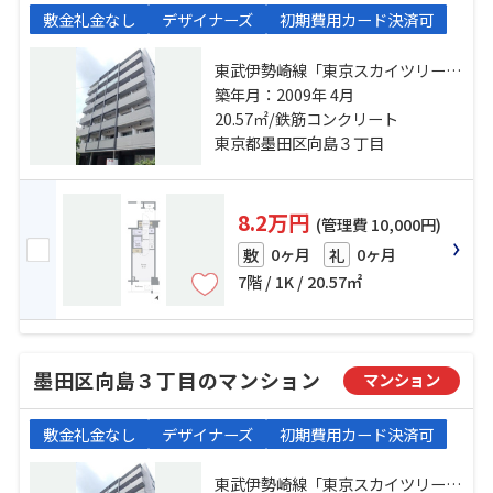
敷金礼金なし
デザイナーズ
初期費用カード決済可
東武伊勢崎線「東京スカイツリー」
駅 徒歩7分 半蔵門線「押上」駅 徒
築年月：2009年 4月
歩15分 東武伊勢崎線「曳舟」駅 徒
20.57㎡/鉄筋コンクリート
歩10分
東京都墨田区向島３丁目
8.2万円
(管理費 10,000円)
0ヶ月
0ヶ月
敷
礼
7階 / 1K / 20.57㎡
墨田区向島３丁目のマンション
マンション
敷金礼金なし
デザイナーズ
初期費用カード決済可
東武伊勢崎線「東京スカイツリー」