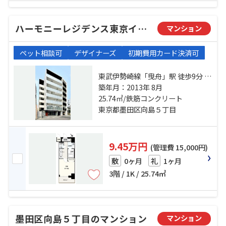
ハーモニーレジデンス東京イーストコア#002
マンション
ペット相談可
デザイナーズ
初期費用カード決済可
東武伊勢崎線「曳舟」駅 徒歩9分 京
成押上線「京成曳舟」駅 徒歩13分
築年月：2013年 8月
半蔵門線「押上」駅 徒歩16分
25.74㎡/鉄筋コンクリート
東京都墨田区向島５丁目
9.45万円
(管理費 15,000円)
0ヶ月
1ヶ月
敷
礼
3階 / 1K / 25.74㎡
墨田区向島５丁目のマンション
マンション