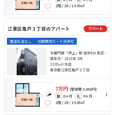
2階 / 1R / 13.05㎡
江東区亀戸３丁目のアパート
アパート
敷金礼金なし
初期費用カード決済可
半蔵門線「押上」駅 徒歩9分 東武亀
戸線「小村井」駅 徒歩14分 東武亀
築年月：2015年 3月
戸線「東あずま」駅 徒歩18分
13.05㎡/木造
東京都江東区亀戸３丁目
7万円
(管理費 3,000円)
0ヶ月
0ヶ月
敷
礼
2階 / 1R / 13.05㎡