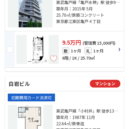
東武亀戸線「亀戸水神」駅 徒歩9分
総武線「亀戸」駅 徒歩11分 半蔵門
築年月：2015年 5月
線「押上」駅 徒歩23分
25.70㎡/鉄筋コンクリート
東京都江東区亀戸４丁目
9.5万円
(管理費 15,000円)
1ヶ月
1ヶ月
敷
礼
6階 / 1K / 25.70㎡
白岩ビル
マンション
初期費用カード決済可
東武亀戸線「小村井」駅 徒歩13分
総武線「亀戸」駅 徒歩15分 半蔵門
築年月：1987年 11月
線「押上」駅 徒歩15分
22.64㎡/鉄骨造