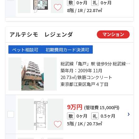
0ヶ月
0ヶ月
敷
礼
8階 / 1R / 22.87㎡
アルテシモ レジェンダ
マンション
ペット相談可
初期費用カード決済可
総武線「亀戸」駅 徒歩9分 総武線
「錦糸町」駅 徒歩21分 半蔵門線
築年月：2009年 11月
「押上」駅 徒歩23分
20.73㎡/鉄筋コンクリート
東京都江東区亀戸４丁目
9万円
(管理費 15,000円)
0ヶ月
0.5ヶ月
敷
礼
5階 / 1K / 20.73㎡