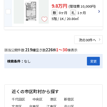
9.8万円
(管理費 10,000円)
0ヶ月
1ヶ月
敷
礼
5階 / 1K / 20.80㎡
次の30件へ
219
226
1～30
該当公開件数
棟
空き数
件
棟表示
検索条件：
なし
変更
近くの市区町村から探す
千代田区
中央区
港区
新宿区
文京区
台東区
江東区
品川区