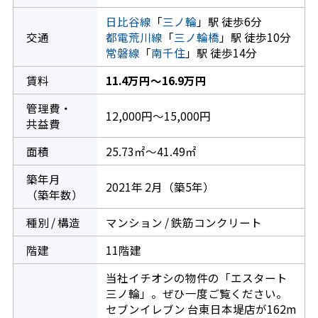
日比谷線
「
三ノ輪
」駅 徒歩6分
交通
都電荒川線
「
三ノ輪橋
」駅 徒歩10分
常磐線
「
南千住
」駅 徒歩14分
賃料
11.4万円～16.9万円
管理費・
12,000円～15,000円
共益費
面積
25.73㎡～41.49㎡
築年月
2021年 2月（築5年）
（築年数）
種別 / 構造
マンション / 鉄筋コンクリート
階建
11階建
当社イチオシの物件の「エスタート
三ノ輪」。ぜひ一度ご覧ください。
セブンイレブン 台東日本堤店が162m