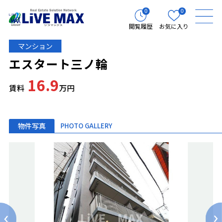
0
0
閲覧履歴
お気に入り
マンション
エスタート三ノ輪
16.9
賃料
万円
物件写真
PHOTO GALLERY