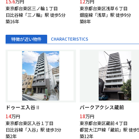
15.6
12
万円
万円
東京都台東区三ノ輪１丁目
東京都台東区浅草６丁目
日比谷線「三ノ輪」駅 徒歩5分
銀座線「浅草」駅 徒歩9分
築16年
築8年
特徴が近い物件
CHARACTERISTICS
ドゥーエ入谷Ⅱ
パークアクシス蔵前
14
18
万円
万円
東京都台東区入谷１丁目
東京都台東区蔵前４丁目
日比谷線「入谷」駅 徒歩3分
都営大江戸線「蔵前」駅 徒歩
築2年
築12年