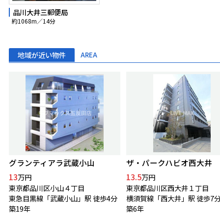
品川大井三郵便局
約1068m／14分
地域が近い物件
AREA
グランティアラ武蔵小山
ザ・パークハビオ西大井
13
13.5
万円
万円
東京都品川区小山４丁目
東京都品川区西大井１丁目
東急目黒線「武蔵小山」駅 徒歩4分
横須賀線「西大井」駅 徒歩7
築19年
築6年