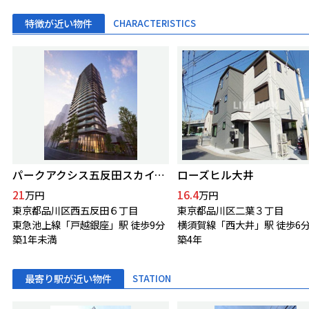
特徴が近い物件
CHARACTERISTICS
パークアクシス五反田スカイタワー
ローズヒル大井
21
16.4
万円
万円
東京都品川区西五反田６丁目
東京都品川区二葉３丁目
東急池上線「戸越銀座」駅 徒歩9分
横須賀線「西大井」駅 徒歩6
築1年未満
築4年
最寄り駅が近い物件
STATION