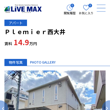
0
0
閲覧履歴
お気に入り
アパート
Ｐｌｅｍｉｅｒ西大井
14.9
賃料
万円
物件写真
PHOTO GALLERY