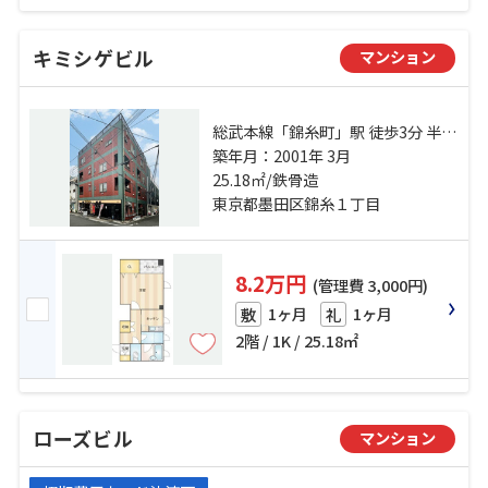
キミシゲビル
マンション
総武本線「錦糸町」駅 徒歩3分 半蔵
門線「錦糸町」駅 徒歩3分 半蔵門線
築年月：2001年 3月
「住吉」駅 徒歩15分
25.18㎡/鉄骨造
東京都墨田区錦糸１丁目
8.2万円
(管理費 3,000円)
1ヶ月
1ヶ月
敷
礼
2階 / 1K / 25.18㎡
ローズビル
マンション