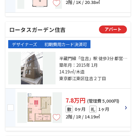
2階 / 1K / 20.38㎡
ロータスガーデン住吉
アパート
デザイナーズ
初期費用カード決済可
半蔵門線「住吉」駅 徒歩3分 都営新
宿線「菊川」駅 徒歩12分 総武線
築年月：2015年 1月
「錦糸町」駅 徒歩12分
14.19㎡/木造
東京都江東区住吉２丁目
7.8万円
(管理費 5,000円)
0ヶ月
1ヶ月
敷
礼
2階 / 1R / 14.19㎡