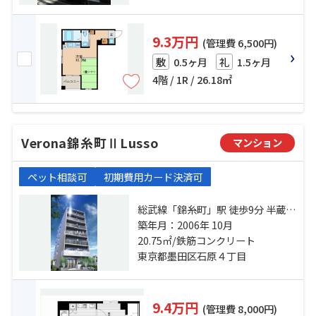
9.3万円
(管理費 6,500円)
0.5ヶ月
1.5ヶ月
敷
礼
4階 / 1R / 26.18㎡
Verona錦糸町ⅡLusso
マンション
ペット相談可
初期費用カード決済可
総武線「錦糸町」駅 徒歩9分 半蔵門
線「錦糸町」駅 徒歩10分 都営浅草
築年月：2006年 10月
線「本所吾妻橋」駅 徒歩16分
20.75㎡/鉄筋コンクリート
東京都墨田区石原４丁目
9.4万円
(管理費 8,000円)