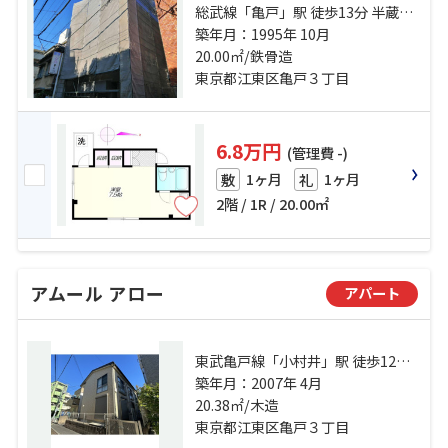
総武線「亀戸」駅 徒歩13分 半蔵門
線「押上」駅 徒歩13分 総武線「錦
築年月：1995年 10月
糸町」駅 徒歩14分
20.00㎡/鉄骨造
東京都江東区亀戸３丁目
6.8万円
(管理費 -)
1ヶ月
1ヶ月
敷
礼
2階 / 1R / 20.00㎡
アムール アロー
アパート
東武亀戸線「小村井」駅 徒歩12分
総武線「亀戸」駅 徒歩9分 総武線
築年月：2007年 4月
「錦糸町」駅 徒歩19分
20.38㎡/木造
東京都江東区亀戸３丁目