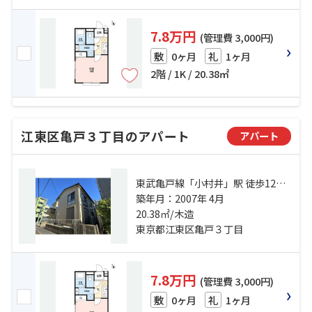
7.8万円
(管理費 3,000円)
0ヶ月
1ヶ月
敷
礼
2階 / 1K / 20.38㎡
江東区亀戸３丁目のアパート
アパート
東武亀戸線「小村井」駅 徒歩12分
総武線「亀戸」駅 徒歩9分 総武線
築年月：2007年 4月
「錦糸町」駅 徒歩19分
20.38㎡/木造
東京都江東区亀戸３丁目
7.8万円
(管理費 3,000円)
0ヶ月
1ヶ月
敷
礼