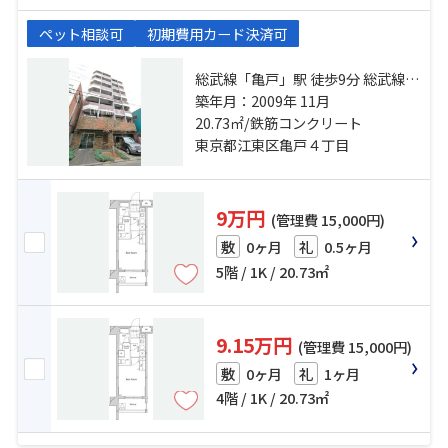
ペット相談可
初期費用カード決済可
総武線「亀戸」駅 徒歩9分 総武線
「錦糸町」駅 徒歩21分 半蔵門線
築年月：2009年 11月
「押上」駅 徒歩23分
20.73㎡/鉄筋コンクリート
東京都江東区亀戸４丁目
9万円
(管理費 15,000円)
0ヶ月
0.5ヶ月
敷
礼
5階 / 1K / 20.73㎡
9.15万円
(管理費 15,000円)
0ヶ月
1ヶ月
敷
礼
4階 / 1K / 20.73㎡