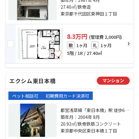
浅草線「東日本橋」駅 徒歩6分
27.40㎡/鉄骨造
東京都千代田区東神田１丁目
8.3万円
(管理費 2,000円)
1ヶ月
1ヶ月
敷
礼
5階 / 1R / 27.40㎡
エクシム東日本橋
マンション
ペット相談可
初期費用カード決済可
都営浅草線「東日本橋」駅 徒歩6分
都営新宿線「浜町」駅 徒歩6分 都営
築年月：2004年 8月
新宿線「馬喰横山」駅 徒歩9分
20.92㎡/鉄骨鉄筋コンクリート
東京都中央区東日本橋１丁目