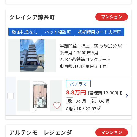
クレイシア錦糸町
マンション
敷金礼金なし
ペット相談可
初期費用カード決済可
半蔵門線「押上」駅 徒歩13分 総武
本線「錦糸町」駅 徒歩14分 東武亀
築年月：2008年 5月
戸線「亀戸」駅 徒歩14分
22.87㎡/鉄筋コンクリート
東京都江東区亀戸３丁目
パノラマ
8.8万円
(管理費 12,000円)
0ヶ月
0ヶ月
敷
礼
8階 / 1R / 22.87㎡
アルテシモ レジェンダ
マンション