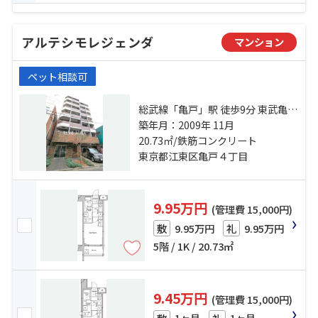
アルテシモレジェンダ
マンション
ペット相談可
総武線「亀戸」駅 徒歩9分 東武亀戸
線「亀戸水神」駅 徒歩9分 半蔵門線
築年月：2009年 11月
「錦糸町」駅 徒歩23分
20.73㎡/鉄筋コンクリート
東京都江東区亀戸４丁目
9.95万円
(管理費 15,000円)
9.95万円
9.95万円
敷
礼
5階 / 1K / 20.73㎡
9.45万円
(管理費 15,000円)
1ヶ月
1ヶ月