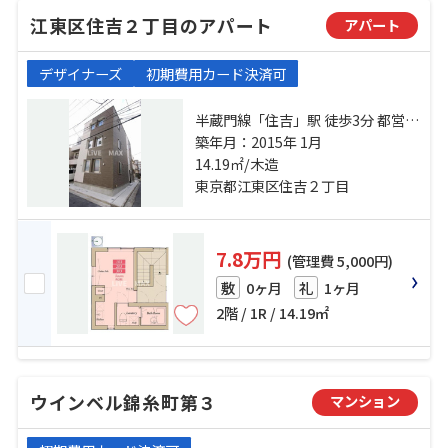
江東区住吉２丁目のアパート
アパート
デザイナーズ
初期費用カード決済可
半蔵門線「住吉」駅 徒歩3分 都営新
宿線「菊川」駅 徒歩12分 総武線
築年月：2015年 1月
「錦糸町」駅 徒歩12分
14.19㎡/木造
東京都江東区住吉２丁目
7.8万円
(管理費 5,000円)
0ヶ月
1ヶ月
敷
礼
2階 / 1R / 14.19㎡
ウインベル錦糸町第３
マンション