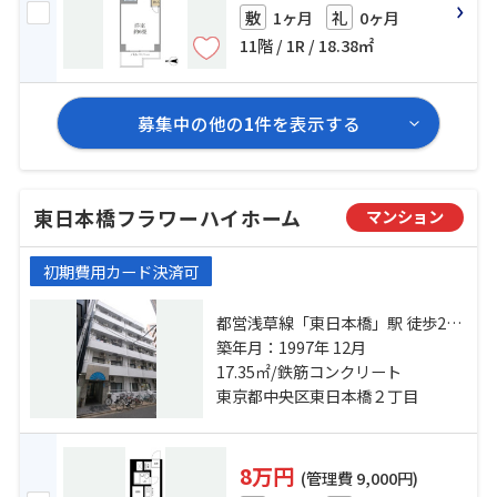
1ヶ月
0ヶ月
敷
礼
11階 / 1R / 18.38㎡
募集中の他の
1
件を表示する
東日本橋フラワーハイホーム
マンション
初期費用カード決済可
都営浅草線「東日本橋」駅 徒歩2分
都営新宿線「馬喰横山」駅 徒歩3分
築年月：1997年 12月
総武本線「馬喰町」駅 徒歩3分
17.35㎡/鉄筋コンクリート
東京都中央区東日本橋２丁目
8万円
(管理費 9,000円)