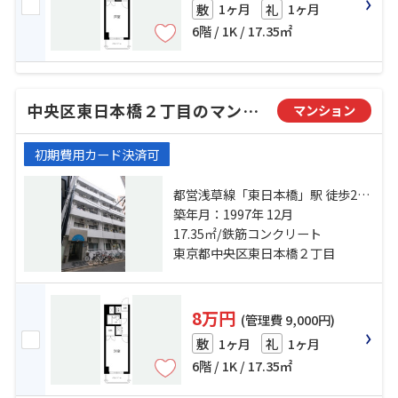
1ヶ月
1ヶ月
敷
礼
6階 / 1K / 17.35㎡
中央区東日本橋２丁目のマンション
マンション
初期費用カード決済可
都営浅草線「東日本橋」駅 徒歩2分
都営新宿線「馬喰横山」駅 徒歩3分
築年月：1997年 12月
総武本線「馬喰町」駅 徒歩3分
17.35㎡/鉄筋コンクリート
東京都中央区東日本橋２丁目
8万円
(管理費 9,000円)
1ヶ月
1ヶ月
敷
礼
6階 / 1K / 17.35㎡