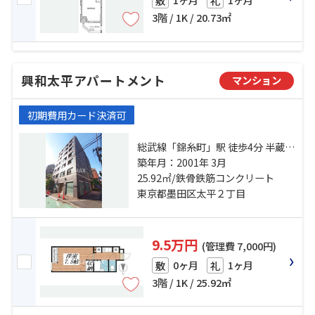
敷
礼
3階 / 1K / 20.73㎡
興和太平アパートメント
マンション
初期費用カード決済可
総武線「錦糸町」駅 徒歩4分 半蔵門
線「押上」駅 徒歩15分 都営浅草線
築年月：2001年 3月
「本所吾妻橋」駅 徒歩23分
25.92㎡/鉄骨鉄筋コンクリート
東京都墨田区太平２丁目
9.5万円
(管理費 7,000円)
0ヶ月
1ヶ月
敷
礼
3階 / 1K / 25.92㎡