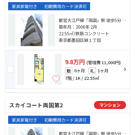
家具家電付き
初期費用カード決済可
都営大江戸線「両国」駅 徒歩5分 都
営新宿線「森下」駅 徒歩8分 半蔵門
築年月：2006年 2月
線「錦糸町」駅 徒歩20分
22.55㎡/鉄筋コンクリート
東京都墨田区緑１丁目
9.8万円
(管理費 11,000円)
0ヶ月
1ヶ月
敷
礼
7階 / 1K / 22.55㎡
スカイコート両国第2
マンション
家具家電付き
初期費用カード決済可
都営大江戸線「両国」駅 徒歩5分 都