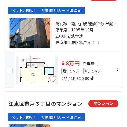
ペット相談可
初期費用カード決済可
総武線「亀戸」駅 徒歩13分 半蔵門
線「押上」駅 徒歩13分 総武線「錦
築年月：1995年 10月
糸町」駅 徒歩14分
20.00㎡/鉄骨造
東京都江東区亀戸３丁目
6.8万円
(管理費 -)
1ヶ月
1ヶ月
敷
礼
2階 / 1R / 20.00㎡
江東区亀戸３丁目のマンション
マンション
ペット相談可
初期費用カード決済可