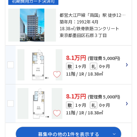
初期費用カード決済可
都営大江戸線「両国」駅 徒歩12分
総武線「錦糸町」駅 徒歩15分 都営
築年月：1992年 4月
浅草線「本所吾妻橋」駅 徒歩13分
18.38㎡/鉄骨鉄筋コンクリート
東京都墨田区石原３丁目
8.1万円
(管理費 5,000円)
1ヶ月
0ヶ月
敷
礼
11階 / 1R / 18.38㎡
8.1万円
(管理費 5,000円)
1ヶ月
0ヶ月
敷
礼
11階 / 1R / 18.38㎡
募集中の他の
1
件を表示する