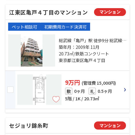
江東区亀戸４丁目のマンション
マンション
ペット相談可
初期費用カード決済可
総武線「亀戸」駅 徒歩9分 総武線
「錦糸町」駅 徒歩21分 半蔵門線
築年月：2009年 11月
「押上」駅 徒歩23分
20.73㎡/鉄筋コンクリート
東京都江東区亀戸４丁目
9万円
(管理費 15,000円)
0ヶ月
0.5ヶ月
敷
礼
5階 / 1K / 20.73㎡
セジョリ錦糸町
マンション