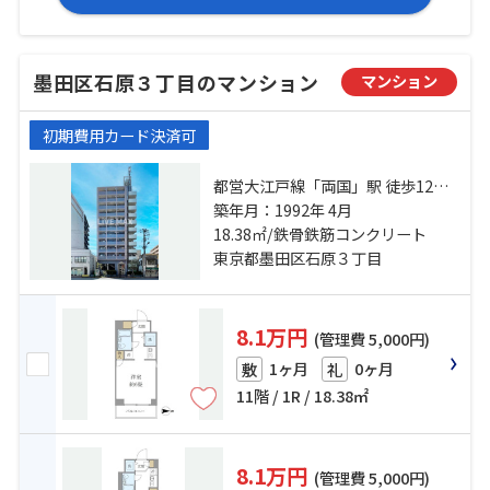
墨田区石原３丁目のマンション
マンション
初期費用カード決済可
都営大江戸線「両国」駅 徒歩12分
総武線「錦糸町」駅 徒歩15分 都営
築年月：1992年 4月
浅草線「本所吾妻橋」駅 徒歩13分
18.38㎡/鉄骨鉄筋コンクリート
東京都墨田区石原３丁目
8.1万円
(管理費 5,000円)
1ヶ月
0ヶ月
敷
礼
11階 / 1R / 18.38㎡
8.1万円
(管理費 5,000円)