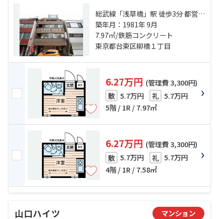
総武線「浅草橋」駅 徒歩3分 都営新
宿線「馬喰横山」駅 徒歩5分 総武本
築年月：1981年 9月
線「馬喰町」駅 徒歩7分
7.97㎡/鉄筋コンクリート
東京都台東区柳橋１丁目
6.27万円
(管理費 3,300円)
5.7万円
5.7万円
敷
礼
5階 / 1R / 7.97㎡
6.27万円
(管理費 3,300円)
5.7万円
5.7万円
敷
礼
4階 / 1R / 7.58㎡
山口ハイツ
マンション