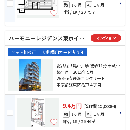
1ヶ月
1ヶ月
敷
礼
7階 / 1K / 20.75㎡
ハーモニーレジデンス東京イーストゲート
マンション
ペット相談可
初期費用カード決済可
総武線「亀戸」駅 徒歩11分 半蔵門
線「押上」駅 徒歩23分 半蔵門線
築年月：2015年 5月
「錦糸町」駅 徒歩25分
26.46㎡/鉄筋コンクリート
東京都江東区亀戸４丁目
9.4万円
(管理費 15,000円)
1ヶ月
1ヶ月
敷
礼
5階 / 1R / 26.46㎡