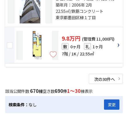
営新宿線「森下」駅 徒歩8分 半蔵門
築年月：2006年 2月
線「錦糸町」駅 徒歩20分
22.55㎡/鉄筋コンクリート
東京都墨田区緑１丁目
9.8万円
(管理費 11,000円)
0ヶ月
1ヶ月
敷
礼
7階 / 1K / 22.55㎡
次の30件へ
670
690
1～30
該当公開件数
棟
空き数
件
棟表示
検索条件：
なし
変更