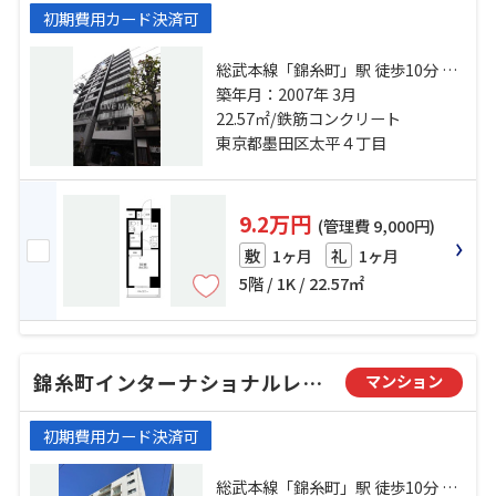
初期費用カード決済可
総武本線「錦糸町」駅 徒歩10分 総
武線「亀戸」駅 徒歩15分 半蔵門線
築年月：2007年 3月
「押上」駅 徒歩17分
22.57㎡/鉄筋コンクリート
東京都墨田区太平４丁目
9.2万円
(管理費 9,000円)
1ヶ月
1ヶ月
敷
礼
5階 / 1K / 22.57㎡
錦糸町インターナショナルレジデンス
マンション
初期費用カード決済可
総武本線「錦糸町」駅 徒歩10分 半