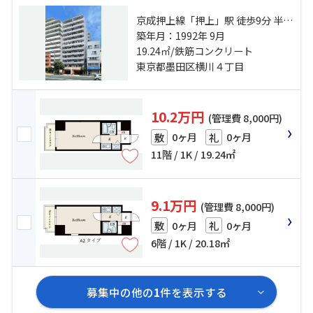
京成押上線「押上」駅 徒歩9分 半蔵
門線「錦糸町」駅 徒歩9分 総武本線
築年月：1992年 9月
「錦糸町」駅 徒歩9分
19.24㎡/鉄筋コンクリート
東京都墨田区横川４丁目
10.2万円
(管理費 8,000円)
0ヶ月
0ヶ月
敷
礼
11階 / 1K / 19.24㎡
9.1万円
(管理費 8,000円)
0ヶ月
0ヶ月
敷
礼
6階 / 1K / 20.18㎡
募集中の他の
1
件を表示する