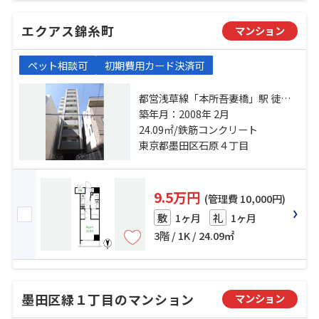
エクアス錦糸町
マンション
ペット相談可
初期費用カード決済可
都営浅草線「本所吾妻橋」駅 徒歩
12分 総武線「錦糸町」駅 徒歩13分
築年月：2008年 2月
東武伊勢崎線「東京スカイツリー」
24.09㎡/鉄筋コンクリート
駅 徒歩19分
東京都墨田区石原４丁目
9.5万円
(管理費 10,000円)
1ヶ月
1ヶ月
敷
礼
3階 / 1K / 24.09㎡
墨田区緑１丁目のマンション
マンション