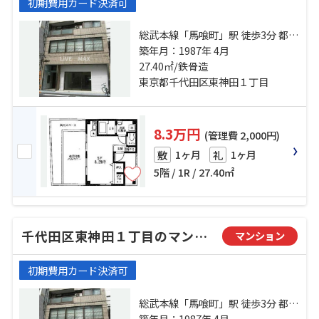
初期費用カード決済可
総武本線「馬喰町」駅 徒歩3分 都営
新宿線「馬喰横山」駅 徒歩5分 都営
築年月：1987年 4月
浅草線「東日本橋」駅 徒歩6分
27.40㎡/鉄骨造
東京都千代田区東神田１丁目
8.3万円
(管理費 2,000円)
1ヶ月
1ヶ月
敷
礼
5階 / 1R / 27.40㎡
千代田区東神田１丁目のマンション
マンション
初期費用カード決済可
総武本線「馬喰町」駅 徒歩3分 都営
新宿線「馬喰横山」駅 徒歩5分 都営
築年月：1987年 4月