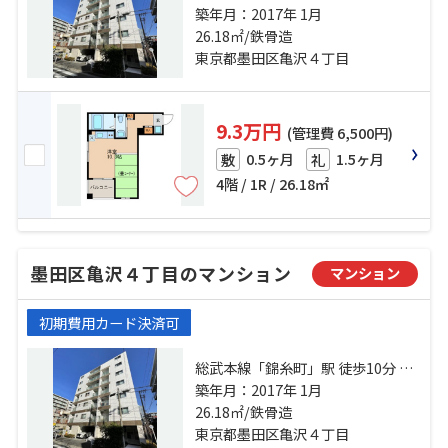
蔵門線「錦糸町」駅 徒歩10分 都営
築年月：2017年 1月
大江戸線「両国」駅 徒歩11分
26.18㎡/鉄骨造
東京都墨田区亀沢４丁目
9.3万円
(管理費 6,500円)
0.5ヶ月
1.5ヶ月
敷
礼
4階 / 1R / 26.18㎡
墨田区亀沢４丁目のマンション
マンション
初期費用カード決済可
総武本線「錦糸町」駅 徒歩10分 半
蔵門線「錦糸町」駅 徒歩10分 都営
築年月：2017年 1月
大江戸線「両国」駅 徒歩11分
26.18㎡/鉄骨造
東京都墨田区亀沢４丁目