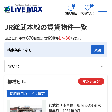
0
0
閲覧履歴
お気に入り
JR総武本線の賃貸物件一覧
670
690
1～30
該当公開件数
棟
空き数
件
棟表示
検索条件：
なし
変更
柳橋ビル
マンション
初期費用カード決済可
総武線「浅草橋」駅 徒歩3分 都営新
宿線「馬喰横山」駅 徒歩5分 総武本
築年月：1981年 9月