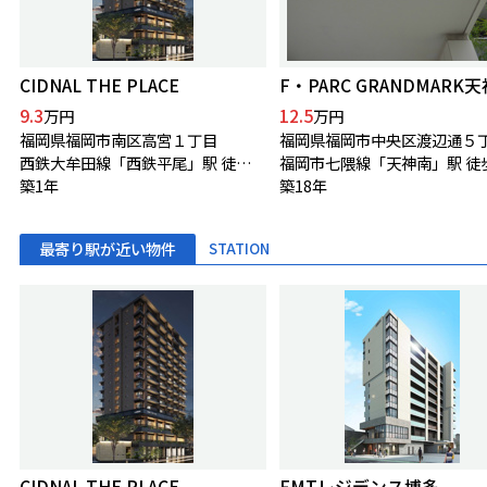
CIDNAL THE PLACE
F・PARC GRANDMARK天
9.3
12.5
万円
万円
福岡県福岡市南区高宮１丁目
福岡県福岡市中央区渡辺通５
西鉄大牟田線「西鉄平尾」駅 徒歩2分
福岡市七隈線「天神南」駅 徒
築1年
築18年
最寄り駅が近い物件
STATION
CIDNAL THE PLACE
FMTレジデンス博多