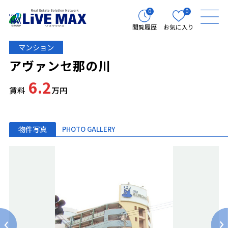
0
0
閲覧履歴
お気に入り
マンション
アヴァンセ那の川
6.2
賃料
万円
物件写真
PHOTO GALLERY