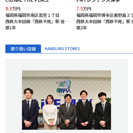
9.3
7.5
万円
万円
福岡県福岡市南区高宮１丁目
福岡県福岡市博多区美野島３
西鉄大牟田線「西鉄平尾」駅 徒歩2分
築1年
築2年
取り扱い店舗
HANDLING STORES