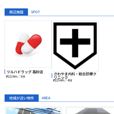
周辺施設
SPOT
ツルハドラッグ 高砂店
さわやま内科・総合診療ク
約224m／3分
リニック
約254m／4分
地域が近い物件
AREA