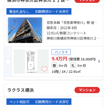
敷金礼金なし
初期費用カード決済可
京急本線「京急東神奈川」駅 徒歩8
分 京浜東北線「東神奈川」駅 徒歩9
築年月：2021年 8月
22.91㎡/鉄筋コンクリート
分 東急東横線「反町」駅 徒歩15分
神奈川県横浜市神奈川区神奈川２丁目
パノラマ
9.4万円
(管理費 16,000円)
0ヶ月
0ヶ月
敷
礼
10階 / 1K / 22.91㎡
ラクラス横浜
マンション
ペット相談可
初期費用カード決済可