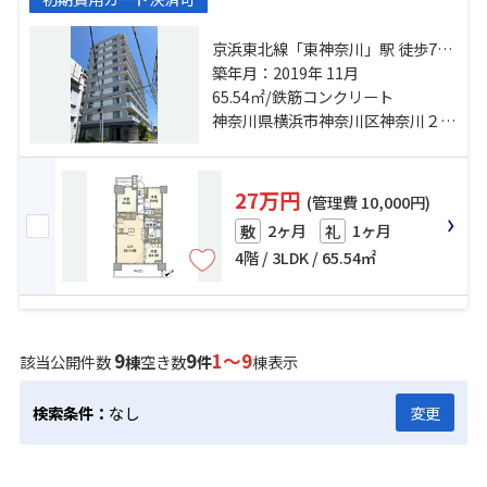
京浜東北線「東神奈川」駅 徒歩7分
横浜線「東神奈川」駅 徒歩7分 東急
築年月：2019年 11月
東横線「反町」駅 徒歩17分
65.54㎡/鉄筋コンクリート
神奈川県横浜市神奈川区神奈川２丁目
27万円
(管理費 10,000円)
2ヶ月
1ヶ月
敷
礼
4階 / 3LDK / 65.54㎡
9
9
1～9
該当公開件数
棟
空き数
件
棟表示
検索条件：
なし
変更