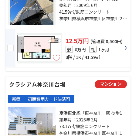
京急本線「京急東神奈川」駅 徒歩6
築年月：2009年 6月
41.59㎡/鉄筋コンクリート
分 東海道本線「横浜」駅 徒歩20分
神奈川県横浜市神奈川区神奈川２丁目
12.5万円
(管理費 8,500円)
0万円
1ヶ月
敷
礼
3階 / 1K / 41.59㎡
クラシアム神奈川台場
マンション
新築
初期費用カード決済可
京浜東北線「東神奈川」駅 徒歩10
分 京急本線「京急東神奈川」駅 徒
築年月：2026年 3月
歩9分 東海道本線「横浜」駅 徒歩
73.17㎡/鉄筋コンクリート
16分
神奈川県横浜市神奈川区神奈川１丁目