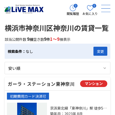
0
0
閲覧履歴
お気に入り
横浜市神奈川区神奈川の賃貸一覧
9
9
1～9
該当公開件数
棟
空き数
件
棟表示
検索条件：
なし
変更
ガーラ・ステーション東神奈川
マンション
初期費用カード決済可
京浜東北線「東神奈川」駅 徒歩5分
京急本線「京急東神奈川」駅 徒歩4
築年月：2023年 8月