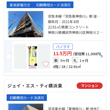
家具家電付き
初期費用カード決済可
京急本線「京急東神奈川」駅 徒歩7
分 京浜東北線「東神奈川」駅 徒歩8
築年月：2021年 8月
22.91㎡/鉄筋コンクリート
分 東急東横線「反町」駅 徒歩15分
神奈川県横浜市神奈川区神奈川２丁目
パノラマ
11.5万円
(管理費 11,000円)
0ヶ月
1ヶ月
敷
礼
8階 / 1R / 22.91㎡
ジェイ・エス・ティ横浜東
マンション
初期費用カード決済可
京浜東北線「東神奈川」駅 徒歩7分