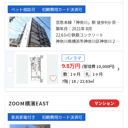
ペット相談可
初期費用カード決済可
京急本線「神奈川」駅 徒歩9分 京急
本線「京急東神奈川」駅 徒歩11分
築年月：2021年 8月
京浜東北線「横浜」駅 徒歩18分
22.63㎡/鉄筋コンクリート
神奈川県横浜市神奈川区神奈川２丁目
パノラマ
9.8万円
(管理費 10,000円)
1ヶ月
1ヶ月
敷
礼
7階 / 1K / 22.63㎡
ZOOM横濱EAST
マンション
家具家電付き
初期費用カード決済可