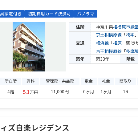
具家電付き
初期費用カード決済可
パノラマ
住所
神奈川県
相模原市緑
京王相模原線
「
橋本
交通
横浜線
「
相原
」駅 徒
京王相模原線
「
多摩
築年
築33年
階数
所在階
賃料
管理費・共益費
敷金
礼金
間取り
5.1
4階
11,000円
0ヶ月
1ヶ月
1R
万円
ウィズ白楽レジデンス