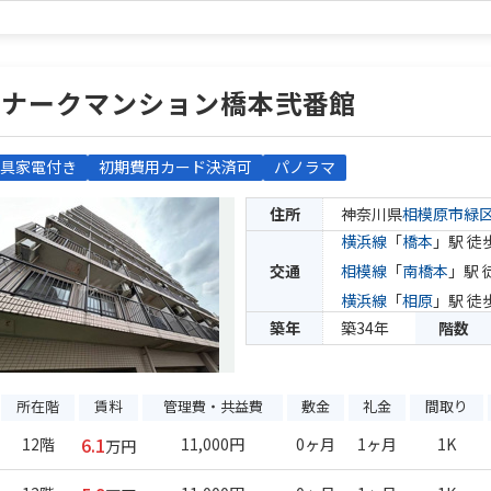
モナークマンション橋本弐番館
具家電付き
初期費用カード決済可
パノラマ
住所
神奈川県
相模原市緑
横浜線
「
橋本
」駅 徒
交通
相模線
「
南橋本
」駅 
横浜線
「
相原
」駅 徒
築年
築34年
階数
所在階
賃料
管理費・共益費
敷金
礼金
間取り
6.1
12階
11,000円
0ヶ月
1ヶ月
1K
万円