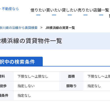
・不動産なら
借りたい
買いたい
貸したい
売りたい
店舗一覧
>
奈川県の沿線から賃貸検索
JR横浜線の賃貸一覧
R横浜線の賃貸物件一覧
択中の検索条件
賃料
下限なし～上限なし
面積
下限なし～上
徒歩
指定しない
間取り
指定なし
備条件
指定なし