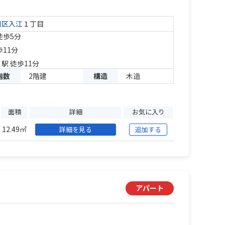
川区
入江
１丁目
徒歩5分
歩11分
」駅 徒歩11分
階数
2階建
構造
木造
面積
詳細
お気に入り
12.49㎡
詳細を見る
追加する
アパート