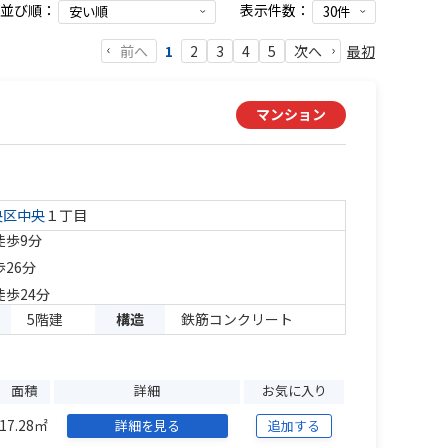
並び順：
表示件数：
前へ
最初
1
2
3
4
5
次へ
マンション
央区
中央
１丁目
徒歩9分
歩26分
徒歩24分
5階建
構造
鉄筋コンクリート
面積
詳細
お気に入り
17.28㎡
詳細を見る
追加する