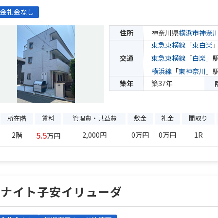
金礼金なし
住所
神奈川県
横浜市神奈
東急東横線
「
東白楽
交通
東急東横線
「
白楽
」駅
横浜線
「
東神奈川
」駅
築年
築37年
所在階
賃料
管理費・共益費
敷金
礼金
間取り
5.5
2階
2,000円
0万円
0万円
1R
万円
ユナイト子安イリューダ