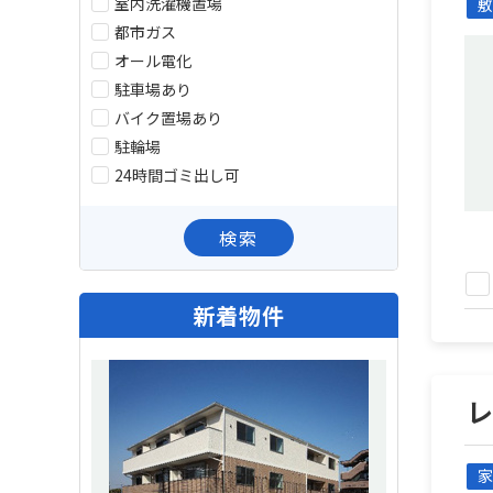
室内洗濯機置場
敷
都市ガス
オール電化
駐車場あり
バイク置場あり
駐輪場
24時間ゴミ出し可
検索
新着物件
家