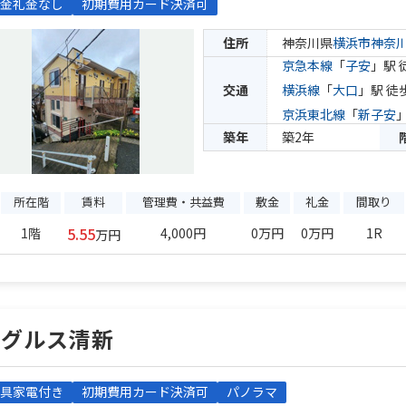
金礼金なし
初期費用カード決済可
住所
神奈川県
横浜市神奈
京急本線
「
子安
」駅 
交通
横浜線
「
大口
」駅 徒
京浜東北線
「
新子安
築年
築2年
所在階
賃料
管理費・共益費
敷金
礼金
間取り
5.55
1階
4,000円
0万円
0万円
1R
万円
レグルス清新
具家電付き
初期費用カード決済可
パノラマ