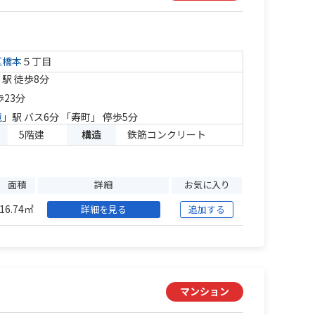
区
橋本
５丁目
」駅 徒歩8分
歩23分
境
」駅 バス6分 「寿町」 停歩5分
5階建
構造
鉄筋コンクリート
面積
詳細
お気に入り
16.74㎡
詳細を見る
追加する
マンション