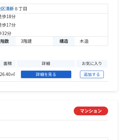
央区
清新
８丁目
徒歩18分
徒歩17分
歩32分
階数
3階建
構造
木造
面積
詳細
お気に入り
26.40㎡
詳細を見る
追加する
マンション