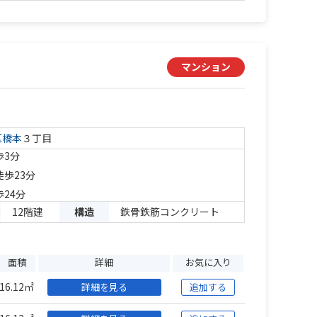
マンション
区
橋本
３丁目
歩3分
徒歩23分
歩24分
12階建
構造
鉄骨鉄筋コンクリート
面積
詳細
お気に入り
16.12㎡
詳細を見る
追加する