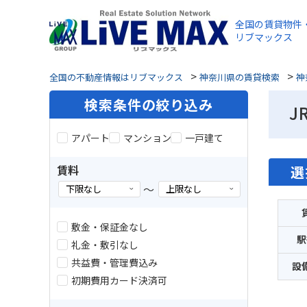
全国の賃貸物件
リブマックス
>
>
全国の不動産情報はリブマックス
神奈川県の賃貸検索
神
検索条件の絞り込み
J
アパート
マンション
一戸建て
賃料
選
～
敷金・保証金なし
駅
礼金・敷引なし
共益費・管理費込み
設
初期費用カード決済可