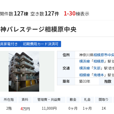
127
127
1-30
開件数
棟
空き数
件
棟表示
日神パレステージ相模原中央
具家電付き
初期費用カード決済可
住所
神奈川県
相模原市中
横浜線
「
相模原
」駅 
交通
横浜線
「
矢部
」駅 徒
相模線
「
南橋本
」駅 
築年
築33年
階数
所在階
賃料
管理費・共益費
敷金
礼金
間取り
4
2階
11,000円
0ヶ月
1ヶ月
1K
万円