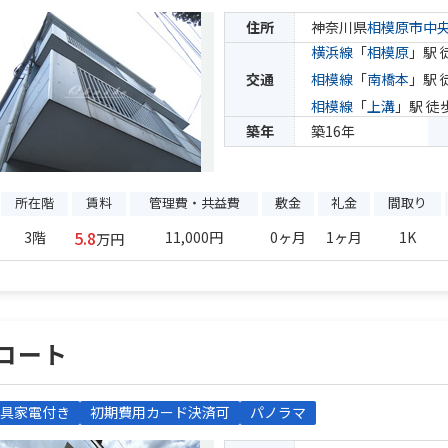
住所
神奈川県
相模原市中
横浜線
「
相模原
」駅 
交通
相模線
「
南橋本
」駅 
相模線
「
上溝
」駅 徒
築年
築16年
所在階
賃料
管理費・共益費
敷金
礼金
間取り
5.8
3階
11,000円
0ヶ月
1ヶ月
1K
万円
コート
具家電付き
初期費用カード決済可
パノラマ