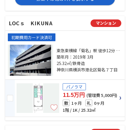
LOCｓ KIKUNA
マンション
初期費用カード決済可
東急東横線「菊名」駅 徒歩12分 横
浜線「新横浜」駅 徒歩19分 東急新
築年月：2019年 3月
横浜線「新横浜」駅 徒歩19分
25.32㎡/鉄骨造
神奈川県横浜市港北区菊名７丁目
パノラマ
11.5万円
(管理費 5,000円)
1ヶ月
0ヶ月
敷
礼
1階 / 1K / 25.32㎡