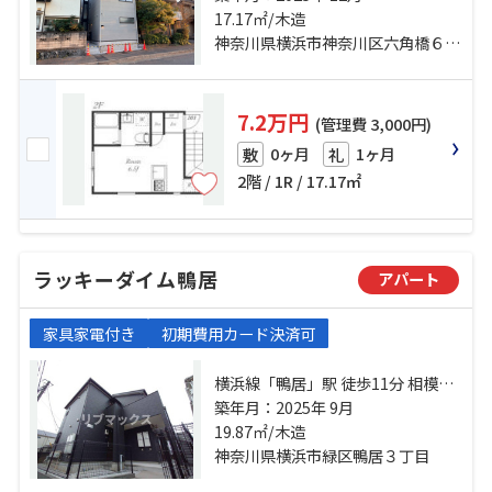
東急新横浜線「新横浜」駅 徒歩26
17.17㎡/木造
分
神奈川県横浜市神奈川区六角橋６丁目
7.2万円
(管理費 3,000円)
0ヶ月
1ヶ月
敷
礼
2階 / 1R / 17.17㎡
ラッキーダイム鴨居
アパート
家具家電付き
初期費用カード決済可
横浜線「鴨居」駅 徒歩11分 相模鉄
道相鉄新横浜「西谷」駅 バス18
築年月：2025年 9月
分 鴨居町 停歩9分 東急新横浜線
19.87㎡/木造
「新横浜」駅 バス22分 西菅田団地
神奈川県横浜市緑区鴨居３丁目
入口 停歩17分