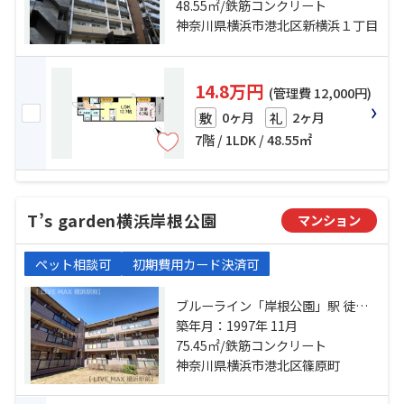
ルーライン「新横浜」駅 徒歩12分
48.55㎡/鉄筋コンクリート
神奈川県横浜市港北区新横浜１丁目
14.8万円
(管理費 12,000円)
0ヶ月
2ヶ月
敷
礼
7階 / 1LDK / 48.55㎡
T’s garden横浜岸根公園
マンション
ペット相談可
初期費用カード決済可
ブルーライン「岸根公園」駅 徒歩7
分 東急新横浜線「新横浜」駅 徒歩
築年月：1997年 11月
75.45㎡/鉄筋コンクリート
13分 横浜線「新横浜」駅 徒歩13分
神奈川県横浜市港北区篠原町