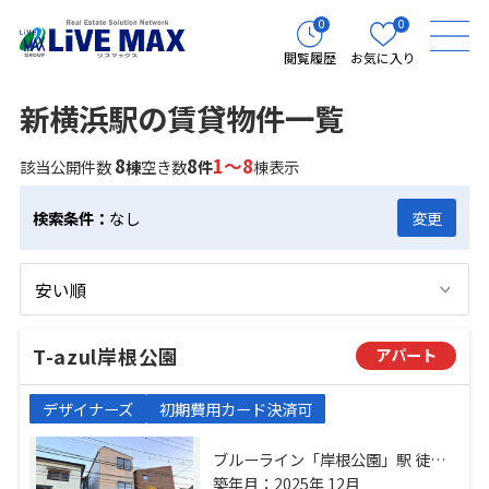
0
0
閲覧履歴
お気に入り
新横浜駅の賃貸物件一覧
8
8
1～8
該当公開件数
棟
空き数
件
棟表示
検索条件：
なし
変更
T-azul岸根公園
アパート
デザイナーズ
初期費用カード決済可
ブルーライン「岸根公園」駅 徒歩6
分 東急東横線「白楽」駅 徒歩20分
築年月：2025年 12月