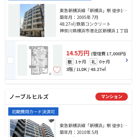
東急新横浜線「新横浜」駅 徒歩13
分 横浜線「小机」駅 徒歩17分 ブル
築年月：2005年 7月
ーライン「岸根公園」駅 徒歩15分
48.27㎡/鉄筋コンクリート
神奈川県横浜市港北区新横浜１丁目
14.5万円
(管理費 17,000円)
1ヶ月
0ヶ月
敷
礼
3階 / 1LDK / 48.27㎡
ノーブルヒルズ
マンション
初期費用カード決済可
東急新横浜線「新横浜」駅 徒歩12
分 横浜線「新横浜」駅 徒歩12分 ブ
築年月：2010年 5月