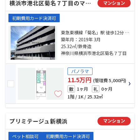
横浜市港北区菊名７丁目のマンション
マンション
初期費用カード決済可
東急東横線「菊名」駅 徒歩12分 横
浜線「新横浜」駅 徒歩19分 東急新
築年月：2019年 3月
横浜線「新横浜」駅 徒歩19分
25.32㎡/鉄骨造
神奈川県横浜市港北区菊名７丁目
パノラマ
11.5万円
(管理費 5,000円)
1ヶ月
0ヶ月
敷
礼
1階 / 1K / 25.32㎡
プリミテージュ新横浜
マンション
ペット相談可
初期費用カード決済可