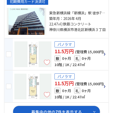
初期費用カード決済可
東急新横浜線「新横浜」駅 徒歩7分
ブルーライン「北新横浜」駅 徒歩
築年月：2026年 4月
22.47㎡/鉄筋コンクリート
18分 横浜線「菊名」駅 徒歩21分
神奈川県横浜市港北区新横浜３丁目
パノラマ
11.5万円
(管理費 15,000円)
0ヶ月
0ヶ月
敷
礼
10階 / 1K / 22.47㎡
パノラマ
11.5万円
(管理費 15,000円)
0ヶ月
0ヶ月
敷
礼
10階 / 1K / 22.47㎡
募集中の他の
7
件を表示する