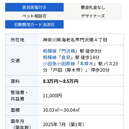
家具家電付き
敷金礼金なし
ペット相談可
デザイナーズ
初期費用カード決済可
所在地
神奈川県海老名市門沢橋４丁目
相模線
「
門沢橋
」駅 徒歩9分
相模線
「
倉見
」駅 徒歩14分
交通
小田急小田原線
「
本厚木
」駅 バス23
分 「戸田（厚木市）」 停歩20分
賃料
8.3万円～8.5万円
管理費・
11,000円
共益費
面積
30.03㎡～30.04㎡
築年月
2025年 7月（築1年）
（築年数）