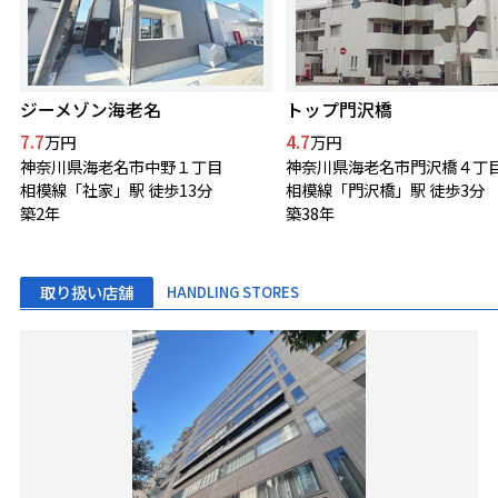
ジーメゾン海老名
トップ門沢橋
7.7
4.7
万円
万円
神奈川県海老名市中野１丁目
神奈川県海老名市門沢橋４丁
相模線「社家」駅 徒歩13分
相模線「門沢橋」駅 徒歩3分
築2年
築38年
取り扱い店舗
HANDLING STORES