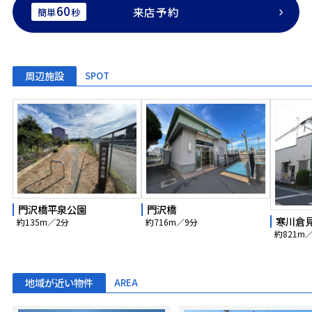
60
来店予約
簡単
秒
周辺施設
SPOT
門沢橋平泉公園
門沢橋
寒川倉
約135m／2分
約716m／9分
約821m
地域が近い物件
AREA