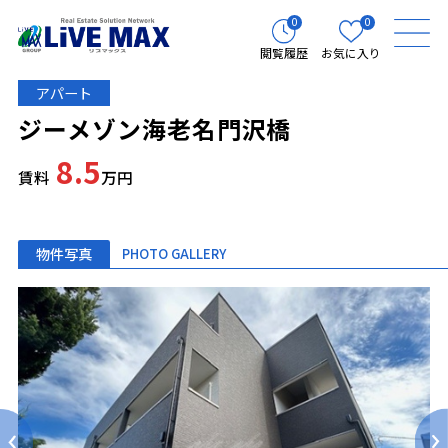
0
0
閲覧履歴
お気に入り
アパート
ジーメゾン海老名門沢橋
8.5
賃料
万円
物件写真
PHOTO GALLERY