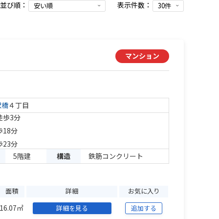
並び順：
表示件数：
マンション
沢橋
４丁目
徒歩3分
歩18分
歩23分
5階建
構造
鉄筋コンクリート
面積
詳細
お気に入り
16.07㎡
詳細を見る
追加する