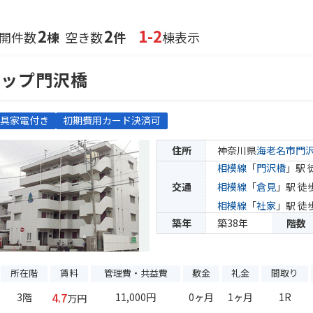
2
2
1-2
開件数
棟
空き数
件
棟表示
トップ門沢橋
具家電付き
初期費用カード決済可
住所
神奈川県
海老名市
門
相模線
「
門沢橋
」駅 
交通
相模線
「
倉見
」駅 徒
相模線
「
社家
」駅 徒
築年
築38年
階数
所在階
賃料
管理費・共益費
敷金
礼金
間取り
4.7
3階
11,000円
0ヶ月
1ヶ月
1R
万円