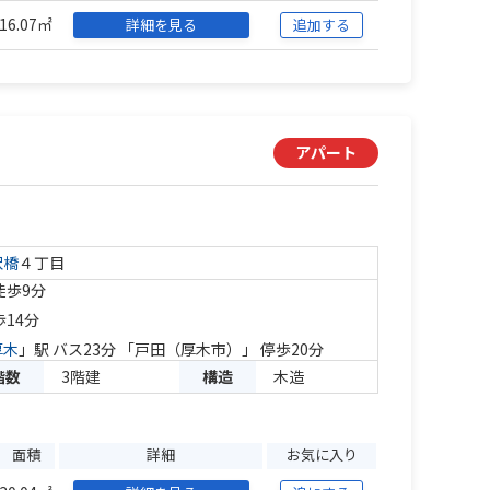
16.07㎡
詳細を見る
追加する
アパート
沢橋
４丁目
徒歩9分
歩14分
厚木
」駅 バス23分 「戸田（厚木市）」 停歩20分
階数
3階建
構造
木造
面積
詳細
お気に入り