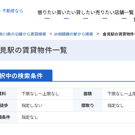
・不動産なら
借りたい
買いたい
貸したい
売りたい
店舗一覧
>
>
奈川県の沿線から賃貸検索
JR相模線の駅から検索
倉見駅の賃貸物件
見駅の賃貸物件一覧
択中の検索条件
賃料
下限なし～上限なし
面積
下限なし～上
徒歩
指定しない
間取り
指定なし
備条件
指定なし