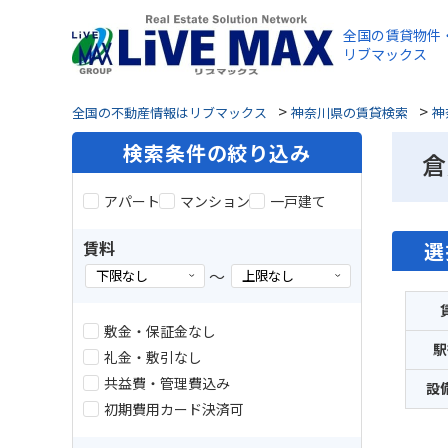
全国の賃貸物件
リブマックス
>
>
全国の不動産情報はリブマックス
神奈川県の賃貸検索
神
検索条件の絞り込み
倉
アパート
マンション
一戸建て
賃料
選
～
敷金・保証金なし
駅
礼金・敷引なし
共益費・管理費込み
設
初期費用カード決済可