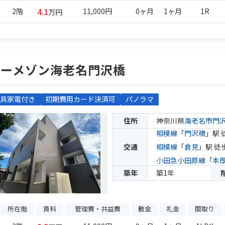
4.1
2階
11,000円
0ヶ月
1ヶ月
1R
万円
ジーメゾン海老名門沢橋
具家電付き
初期費用カード決済可
パノラマ
住所
神奈川県
海老名市
門
相模線
「
門沢橋
」駅 
交通
相模線
「
倉見
」駅 徒
小田急小田原線
「
本
築年
築1年
所在階
賃料
管理費・共益費
敷金
礼金
間取り