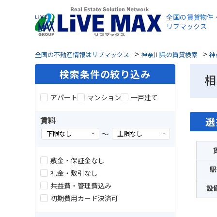
全国の賃貸物件
リブマックス
>
>
全国の不動産情報はリブマックス
神奈川県の賃貸検索
神
検索条件の絞り込み
相
アパート
マンション
一戸建て
賃料
選
～
敷金・保証金なし
駅
礼金・敷引なし
共益費・管理費込み
設
初期費用カード決済可