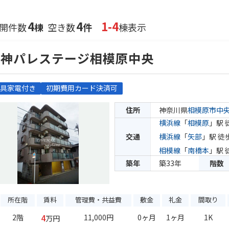
4
4
1-4
開件数
棟
空き数
件
棟表示
日神パレステージ相模原中央
具家電付き
初期費用カード決済可
住所
神奈川県
相模原市中
横浜線
「
相模原
」駅 
交通
横浜線
「
矢部
」駅 徒
相模線
「
南橋本
」駅 
築年
築33年
階数
所在階
賃料
管理費・共益費
敷金
礼金
間取り
4
2階
11,000円
0ヶ月
1ヶ月
1K
万円