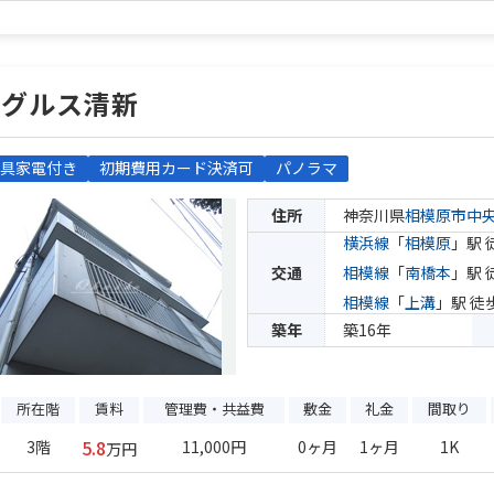
レグルス清新
具家電付き
初期費用カード決済可
パノラマ
住所
神奈川県
相模原市中
横浜線
「
相模原
」駅 
交通
相模線
「
南橋本
」駅 
相模線
「
上溝
」駅 徒
築年
築16年
所在階
賃料
管理費・共益費
敷金
礼金
間取り
5.8
3階
11,000円
0ヶ月
1ヶ月
1K
万円