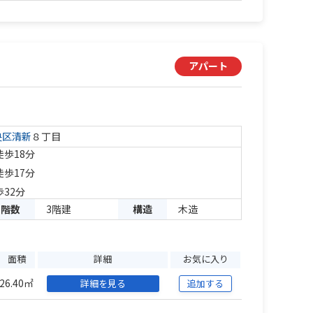
アパート
央区
清新
８丁目
徒歩18分
徒歩17分
歩32分
階数
3階建
構造
木造
面積
詳細
お気に入り
26.40㎡
詳細を見る
追加する