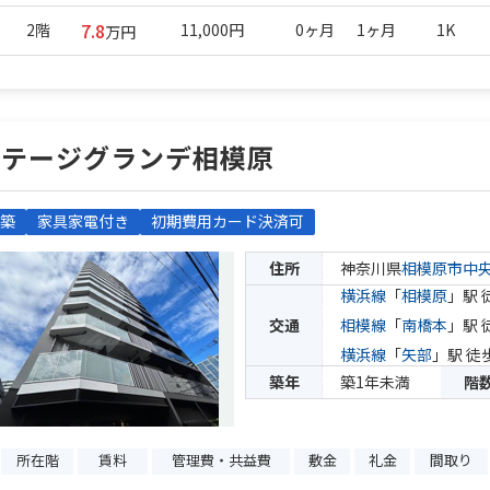
7.8
2階
11,000円
0ヶ月
1ヶ月
1K
万円
ステージグランデ相模原
築
家具家電付き
初期費用カード決済可
住所
神奈川県
相模原市中
横浜線
「
相模原
」駅 
交通
相模線
「
南橋本
」駅 
横浜線
「
矢部
」駅 徒
築年
築1年未満
階
所在階
賃料
管理費・共益費
敷金
礼金
間取り