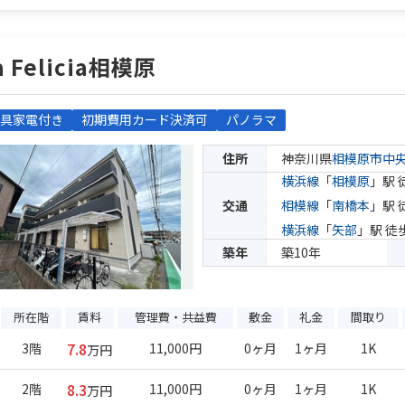
a Felicia相模原
具家電付き
初期費用カード決済可
パノラマ
住所
神奈川県
相模原市中
横浜線
「
相模原
」駅 
交通
相模線
「
南橋本
」駅 
横浜線
「
矢部
」駅 徒
築年
築10年
所在階
賃料
管理費・共益費
敷金
礼金
間取り
7.8
3階
11,000円
0ヶ月
1ヶ月
1K
万円
8.3
2階
11,000円
0ヶ月
1ヶ月
1K
万円