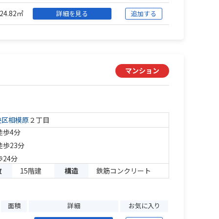
24.82㎡
詳細を見る
追加する
マンション
央区
相模原
２丁目
徒歩4分
徒歩23分
歩24分
数
15階建
構造
鉄筋コンクリート
面積
詳細
お気に入り