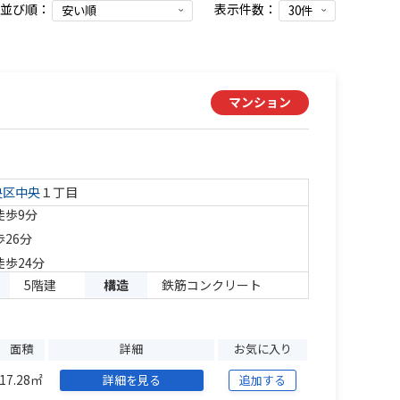
並び順：
表示件数：
マンション
央区
中央
１丁目
徒歩9分
歩26分
徒歩24分
5階建
構造
鉄筋コンクリート
面積
詳細
お気に入り
17.28㎡
詳細を見る
追加する