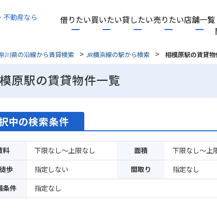
・不動産なら
借りたい
買いたい
貸したい
売りたい
店舗一覧
>
>
奈川県の沿線から賃貸検索
JR横浜線の駅から検索
相模原駅の賃貸物
模原駅の賃貸物件一覧
択中の検索条件
賃料
下限なし～上限なし
面積
下限なし～上
徒歩
指定しない
間取り
指定なし
備条件
指定なし