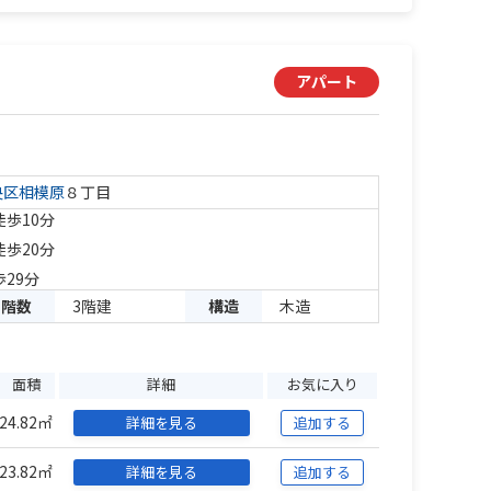
アパート
央区
相模原
８丁目
徒歩10分
徒歩20分
歩29分
階数
3階建
構造
木造
面積
詳細
お気に入り
24.82㎡
詳細を見る
追加する
23.82㎡
詳細を見る
追加する