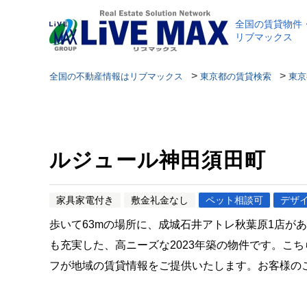
全国の賃貸物件
リブマックス
>
>
全国の不動産情報はリブマックス
東京都の賃貸検索
東京
ルジュール神田須田町
家具家電付き
敷金礼金なし
ペット相談可
デザ
歩いて63mの場所に、成城石井アトレ秋葉原1店
も充実した、高ニーズな2023年築の物件です。こ
フが地域の賃貸情報をご提供いたします。お客様の