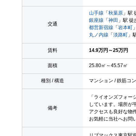
山手線
「
秋葉原
」駅 
銀座線
「
神田
」駅 徒
交通
都営新宿線
「
岩本町
丸ノ内線
「
淡路町
」駅
賃料
14.9万円～25万円
面積
25.80㎡～45.57㎡
種別 / 構造
マンション / 鉄筋コ
「ライオンズフォー
しています。場所が
備考
アクセスも良好な物
お気軽に当社へお問
リブマックス東京駅