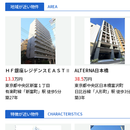
地域が近い物件
AREA
ＨＦ銀座レジデンスＥＡＳＴⅡ
ALTERNA日本橋
13.3
38.5
万円
万円
東京都中央区新富１丁目
東京都中央区日本橋富沢町
有楽町線「新富町」駅 徒歩5分
日比谷線「人形町」駅 徒歩3
築27年
築3年
特徴が近い物件
CHARACTERISTICS