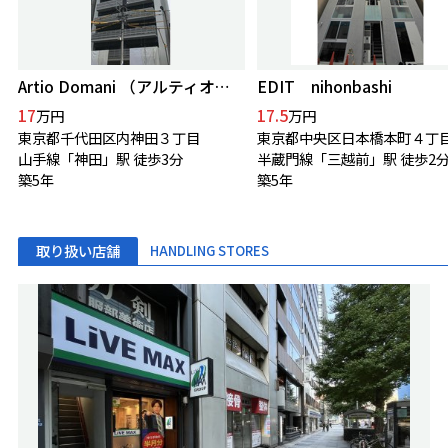
Artio Domani （アルティオドマーニ）
EDIT nihonbashi
17
17.5
万円
万円
東京都千代田区内神田３丁目
東京都中央区日本橋本町４丁
山手線「神田」駅 徒歩3分
半蔵門線「三越前」駅 徒歩2
築5年
築5年
取り扱い店舗
HANDLING STORES