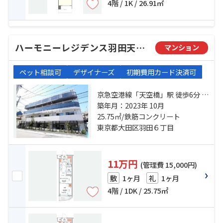
4階 / 1K / 26.91㎡
ハーモニーレジデンス羽田天空橋
マンション
ペット相談可
デザイナーズ
初期費用カード決済可
京急空港線「天空橋」駅 徒歩6分 京
急空港線「穴守稲荷」駅 徒歩10分
築年月：2023年 10月
東京モノレール「整備場」駅 徒歩
25.75㎡/鉄筋コンクリート
17分
東京都大田区羽田６丁目
11万円
(管理費 15,000円)
1ヶ月
1ヶ月
敷
礼
4階 / 1DK / 25.75㎡