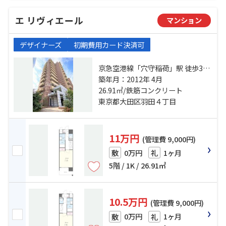
エ リヴィエール
マンション
デザイナーズ
初期費用カード決済可
京急空港線「穴守稲荷」駅 徒歩3分
東京モノレール「整備場」駅 徒歩
築年月：2012年 4月
16分 京急大師線「大師橋」駅 徒歩
26.91㎡/鉄筋コンクリート
27分
東京都大田区羽田４丁目
11万円
(管理費 9,000円)
0万円
1ヶ月
敷
礼
5階 / 1K / 26.91㎡
10.5万円
(管理費 9,000円)
0万円
1ヶ月
敷
礼