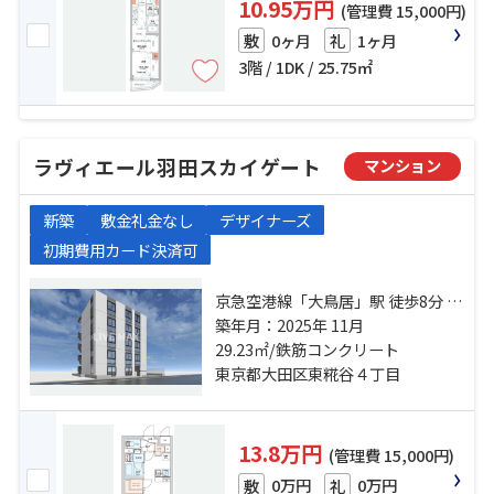
10.95万円
(管理費 15,000円)
0ヶ月
1ヶ月
敷
礼
3階 / 1DK / 25.75㎡
ラヴィエール羽田スカイゲート
マンション
新築
敷金礼金なし
デザイナーズ
初期費用カード決済可
京急空港線「大鳥居」駅 徒歩8分 京
急空港線「穴守稲荷」駅 徒歩15分
築年月：2025年 11月
東京モノレール「整備場」駅 徒歩
29.23㎡/鉄筋コンクリート
18分
東京都大田区東糀谷４丁目
13.8万円
(管理費 15,000円)
0万円
0万円
敷
礼