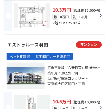
10.3万円
(管理費 15,000円)
0万円
1ヶ月
敷
礼
2階 / 1R / 25.92㎡
エストゥルース羽田
マンション
ペット相談可
初期費用カード決済可
京急空港線「穴守稲荷」駅 徒歩4分
京急空港線「天空橋」駅 徒歩6分 東
築年月：2022年 7月
京モノレール「整備場」駅 徒歩12
25.79㎡/鉄筋コンクリート
分
東京都大田区羽田５丁目
10.5万円
(管理費 10,000円)
1ヶ月
1ヶ月
敷
礼