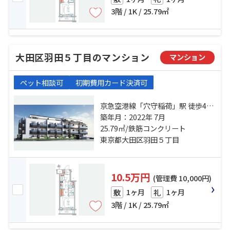
3階 / 1K / 25.79㎡
大田区羽田５丁目のマンション
マンション
ペット相談可
初期費用カード決済可
京急空港線「穴守稲荷」駅 徒歩4分
京急空港線「天空橋」駅 徒歩6分 東
築年月：2022年 7月
京モノレール「整備場」駅 徒歩12
25.79㎡/鉄筋コンクリート
分
東京都大田区羽田５丁目
10.5万円
(管理費 10,000円)
1ヶ月
1ヶ月
敷
礼
3階 / 1K / 25.79㎡