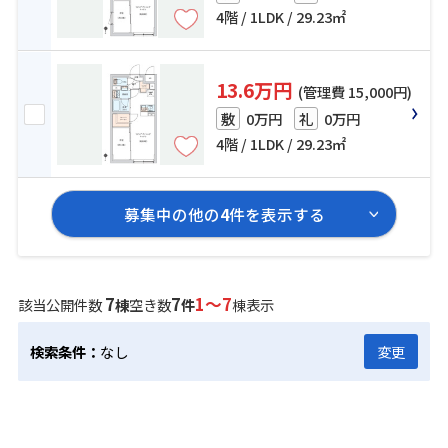
4階 / 1LDK / 29.23㎡
13.6万円
(管理費 15,000円)
0万円
0万円
敷
礼
4階 / 1LDK / 29.23㎡
募集中の他の
4
件を表示する
7
7
1～7
該当公開件数
棟
空き数
件
棟表示
検索条件：
なし
変更