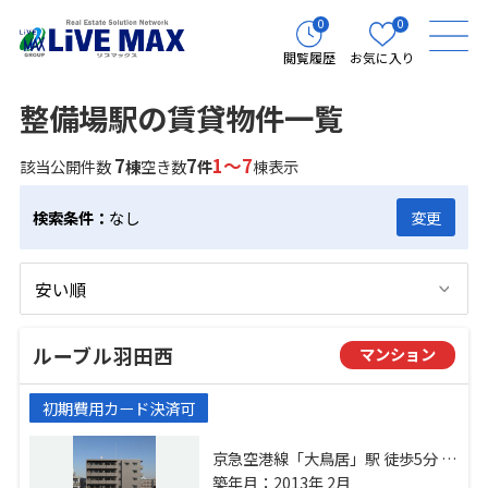
0
0
閲覧履歴
お気に入り
整備場駅の賃貸物件一覧
7
7
1～7
該当公開件数
棟
空き数
件
棟表示
検索条件：
なし
変更
ルーブル羽田西
マンション
初期費用カード決済可
京急空港線「大鳥居」駅 徒歩5分 京
急空港線「穴守稲荷」駅 徒歩5分 東
築年月：2013年 2月