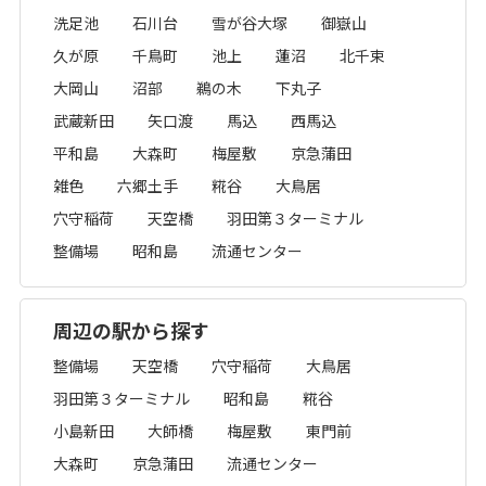
洗足池
石川台
雪が谷大塚
御嶽山
久が原
千鳥町
池上
蓮沼
北千束
大岡山
沼部
鵜の木
下丸子
武蔵新田
矢口渡
馬込
西馬込
平和島
大森町
梅屋敷
京急蒲田
雑色
六郷土手
糀谷
大鳥居
穴守稲荷
天空橋
羽田第３ターミナル
整備場
昭和島
流通センター
周辺の駅から探す
整備場
天空橋
穴守稲荷
大鳥居
羽田第３ターミナル
昭和島
糀谷
小島新田
大師橋
梅屋敷
東門前
大森町
京急蒲田
流通センター