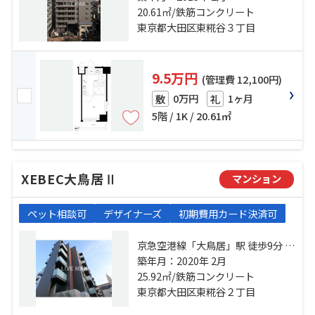
京モノレール「整備場」駅 徒歩14
20.61㎡/鉄筋コンクリート
分
東京都大田区東糀谷３丁目
9.5万円
(管理費 12,100円)
0万円
1ヶ月
敷
礼
5階 / 1K / 20.61㎡
XEBEC大鳥居Ⅱ
マンション
ペット相談可
デザイナーズ
初期費用カード決済可
京急空港線「大鳥居」駅 徒歩9分 京
急空港線「糀谷」駅 徒歩18分 東京
築年月：2020年 2月
モノレール「整備場」駅 徒歩19分
25.92㎡/鉄筋コンクリート
東京都大田区東糀谷２丁目