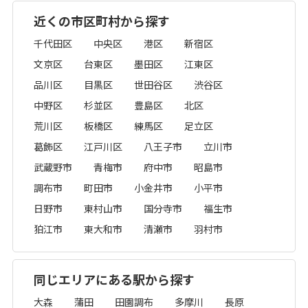
近くの市区町村から探す
千代田区
中央区
港区
新宿区
文京区
台東区
墨田区
江東区
品川区
目黒区
世田谷区
渋谷区
中野区
杉並区
豊島区
北区
荒川区
板橋区
練馬区
足立区
葛飾区
江戸川区
八王子市
立川市
武蔵野市
青梅市
府中市
昭島市
調布市
町田市
小金井市
小平市
日野市
東村山市
国分寺市
福生市
狛江市
東大和市
清瀬市
羽村市
同じエリアにある駅から探す
大森
蒲田
田園調布
多摩川
長原