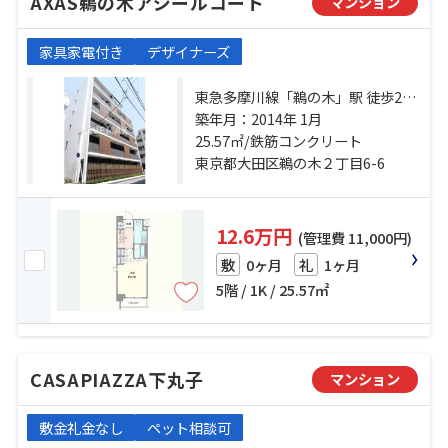
AXAS鵜の木アジールコート
マンション
家具家電付き
デザイナーズ
東急多摩川線「鵜の木」駅 徒歩2分
東急多摩川線「下丸子」駅 徒歩7分
築年月：2014年 1月
東急池上線「久が原」駅 徒歩11分
25.57㎡/鉄筋コンクリート
東京都大田区鵜の木２丁目6-6
12.6万円
(管理費 11,000円)
0ヶ月
1ヶ月
敷
礼
5階 / 1K / 25.57㎡
CASAPIAZZA下丸子
マンション
敷金礼金なし
ペット相談可