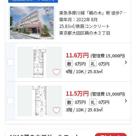
東急多摩川線「鵜の木」駅 徒歩7分
東急池上線「久が原」駅 徒歩13分
築年月：2022年 8月
東急多摩川線「下丸子」駅 徒歩17
25.83㎡/鉄筋コンクリート
分
東京都大田区鵜の木３丁目
11.6万円
(管理費 15,000円)
0万円
0万円
敷
礼
4階 / 1DK / 25.83㎡
11.5万円
(管理費 15,000円)
0万円
0万円
敷
礼
3階 / 1DK / 25.83㎡