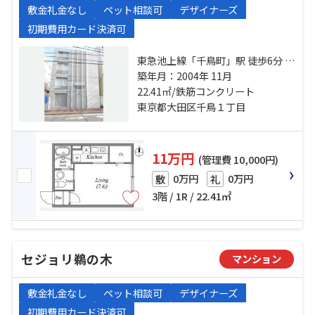
敷金礼金なし
ペット相談可
デザイナーズ
初期費用カード決済可
東急池上線「千鳥町」駅 徒歩6分 東
急池上線「池上」駅 徒歩10分 東急
築年月：2004年 11月
多摩川線「下丸子」駅 徒歩14分
22.41㎡/鉄筋コンクリート
東京都大田区千鳥１丁目
11万円
(管理費 10,000円)
0万円
0万円
敷
礼
3階 / 1R / 22.41㎡
セジョリ鵜の木
マンション
敷金礼金なし
ペット相談可
デザイナーズ
初期費用カード決済可