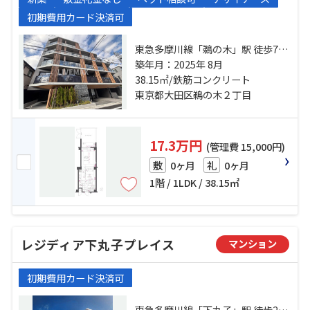
初期費用カード決済可
東急多摩川線「鵜の木」駅 徒歩7分
東急多摩川線「下丸子」駅 徒歩10
築年月：2025年 8月
分 東急池上線「久が原」駅 徒歩17
38.15㎡/鉄筋コンクリート
分
東京都大田区鵜の木２丁目
17.3万円
(管理費 15,000円)
0ヶ月
0ヶ月
敷
礼
1階 / 1LDK / 38.15㎡
レジディア下丸子プレイス
マンション
初期費用カード決済可
東急多摩川線「下丸子」駅 徒歩2分