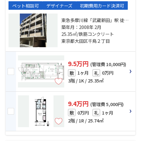
ペット相談可
デザイナーズ
初期費用カード決済可
東急多摩川線「武蔵新田」駅 徒歩2
分 東急池上線「千鳥町」駅 徒歩8分
築年月：2008年 2月
東急多摩川線「下丸子」駅 徒歩10
25.35㎡/鉄筋コンクリート
分
東京都大田区千鳥２丁目
9.5万円
(管理費 10,000円)
1ヶ月
0万円
敷
礼
3階 / 1K / 25.35㎡
9.4万円
(管理費 5,000円)
0万円
1ヶ月
敷
礼
2階 / 1R / 25.74㎡