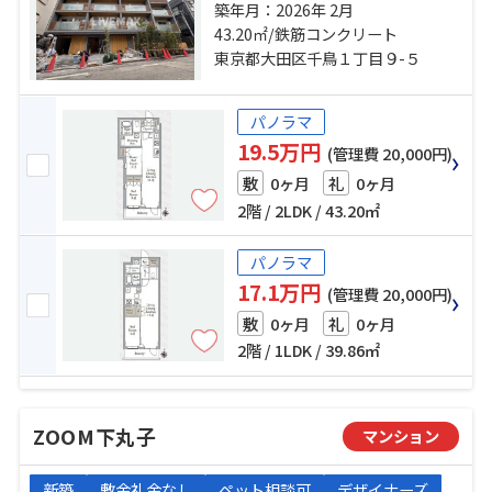
急池上線「池上」駅 徒歩9分 東急多
築年月：2026年 2月
摩川線「下丸子」駅 徒歩15分
43.20㎡/鉄筋コンクリート
東京都大田区千鳥１丁目９-５
パノラマ
19.5万円
(管理費 20,000円)
0ヶ月
0ヶ月
敷
礼
2階 / 2LDK / 43.20㎡
パノラマ
17.1万円
(管理費 20,000円)
0ヶ月
0ヶ月
敷
礼
2階 / 1LDK / 39.86㎡
ZOOM下丸子
マンション
新築
敷金礼金なし
ペット相談可
デザイナーズ