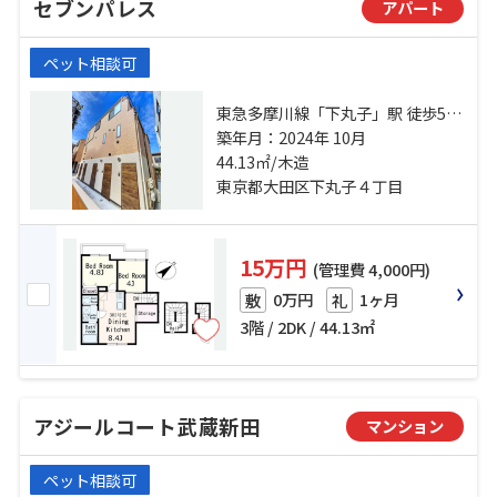
セブンパレス
アパート
ペット相談可
東急多摩川線「下丸子」駅 徒歩5分
東急多摩川線「鵜の木」駅 徒歩7分
築年月：2024年 10月
東急池上線「千鳥町」駅 徒歩12分
44.13㎡/木造
東京都大田区下丸子４丁目
15万円
(管理費 4,000円)
0万円
1ヶ月
敷
礼
3階 / 2DK / 44.13㎡
アジールコート武蔵新田
マンション
ペット相談可