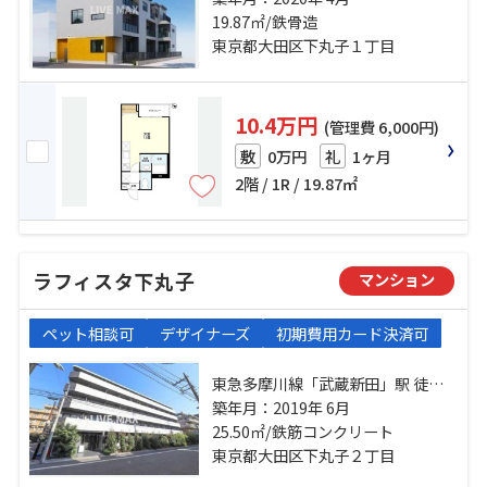
東急多摩川線「武蔵新田」駅 徒歩7
19.87㎡/鉄骨造
分
東京都大田区下丸子１丁目
10.4万円
(管理費 6,000円)
0万円
1ヶ月
敷
礼
2階 / 1R / 19.87㎡
ラフィスタ下丸子
マンション
ペット相談可
デザイナーズ
初期費用カード決済可
東急多摩川線「武蔵新田」駅 徒歩
12分 東急多摩川線「下丸子」駅 徒
築年月：2019年 6月
歩14分 東急池上線「千鳥町」駅 徒
25.50㎡/鉄筋コンクリート
歩19分
東京都大田区下丸子２丁目