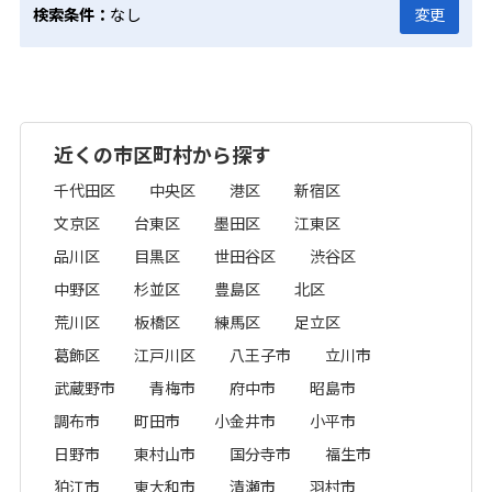
検索条件：
なし
変更
近くの市区町村から探す
千代田区
中央区
港区
新宿区
文京区
台東区
墨田区
江東区
品川区
目黒区
世田谷区
渋谷区
中野区
杉並区
豊島区
北区
荒川区
板橋区
練馬区
足立区
葛飾区
江戸川区
八王子市
立川市
武蔵野市
青梅市
府中市
昭島市
調布市
町田市
小金井市
小平市
日野市
東村山市
国分寺市
福生市
狛江市
東大和市
清瀬市
羽村市