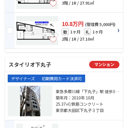
3階 / 1R / 27.91㎡
10.8万円
(管理費 5,000円)
1ヶ月
1ヶ月
敷
礼
2階 / 1R / 27.10㎡
スタイリオ下丸子
マンション
デザイナーズ
初期費用カード決済可
東急多摩川線「下丸子」駅 徒歩3分
東急池上線「千鳥町」駅 徒歩8分 東
築年月：2010年 10月
急池上線「久が原」駅 徒歩15分
25.37㎡/鉄筋コンクリート
東京都大田区下丸子３丁目