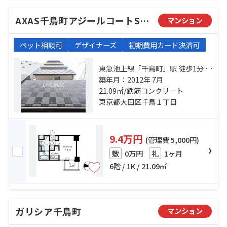
AXAS千鳥町アジールコートSta.
マンション
ペット相談可
デザイナーズ
初期費用カード決済可
東急池上線「千鳥町」駅 徒歩1分 東
急多摩川線「下丸子」駅 徒歩7分 東
築年月：2012年 7月
急多摩川線「武蔵新田」駅 徒歩8分
21.09㎡/鉄筋コンクリート
東京都大田区千鳥１丁目
9.4万円
(管理費 5,000円)
0万円
1ヶ月
敷
礼
6階 / 1K / 21.09㎡
ガリシア千鳥町
マンション