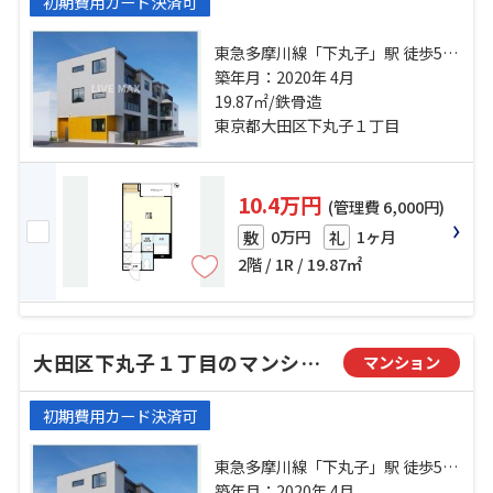
初期費用カード決済可
東急多摩川線「下丸子」駅 徒歩5分
東急池上線「千鳥町」駅 徒歩11分
築年月：2020年 4月
東急多摩川線「武蔵新田」駅 徒歩7
19.87㎡/鉄骨造
分
東京都大田区下丸子１丁目
10.4万円
(管理費 6,000円)
0万円
1ヶ月
敷
礼
2階 / 1R / 19.87㎡
大田区下丸子１丁目のマンション
マンション
初期費用カード決済可
東急多摩川線「下丸子」駅 徒歩5分
東急池上線「千鳥町」駅 徒歩11分
築年月：2020年 4月