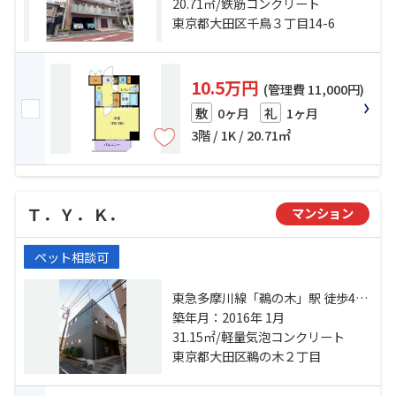
急多摩川線「武蔵新田」駅 徒歩8分
20.71㎡/鉄筋コンクリート
東京都大田区千鳥３丁目14-6
10.5万円
(管理費 11,000円)
0ヶ月
1ヶ月
敷
礼
3階 / 1K / 20.71㎡
Ｔ．Ｙ．Ｋ．
マンション
ペット相談可
東急多摩川線「鵜の木」駅 徒歩4分
東急池上線「久が原」駅 徒歩12分
築年月：2016年 1月
東急多摩川線「下丸子」駅 徒歩13
31.15㎡/軽量気泡コンクリート
分
東京都大田区鵜の木２丁目