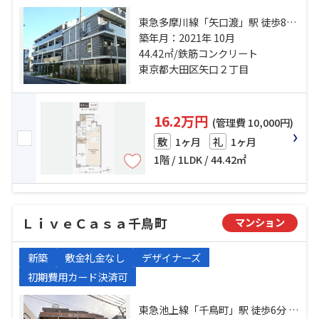
東急多摩川線「矢口渡」駅 徒歩8分
東急多摩川線「武蔵新田」駅 徒歩9
築年月：2021年 10月
分 東急多摩川線「下丸子」駅 徒歩
44.42㎡/鉄筋コンクリート
17分
東京都大田区矢口２丁目
16.2万円
(管理費 10,000円)
1ヶ月
1ヶ月
敷
礼
1階 / 1LDK / 44.42㎡
ＬｉｖｅＣａｓａ千鳥町
マンション
新築
敷金礼金なし
デザイナーズ
初期費用カード決済可
東急池上線「千鳥町」駅 徒歩6分 東