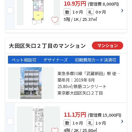
10.9万円
(管理費 8,000円)
1ヶ月
0ヶ月
敷
礼
5階 / 1K / 25.37㎡
大田区矢口２丁目のマンション
マンション
ペット相談可
デザイナーズ
初期費用カード決済可
東急多摩川線「武蔵新田」駅 徒歩9
分 東急多摩川線「矢口渡」駅 徒歩
築年月：2019年 8月
12分 東急多摩川線「下丸子」駅 徒
25.80㎡/鉄筋コンクリート
歩14分
東京都大田区矢口２丁目
11.1万円
(管理費 15,000円)
1ヶ月
1ヶ月
敷
礼
4階 / 2K / 25.80㎡