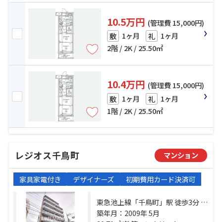
10.5万円
(管理費 15,000円)
1ヶ月
1ヶ月
敷
礼
2階 / 2K / 25.50㎡
10.4万円
(管理費 15,000円)
1ヶ月
1ヶ月
敷
礼
1階 / 2K / 25.50㎡
レジオス千鳥町
マンション
家具家電付き
デザイナーズ
初期費用カード決済可
東急池上線「千鳥町」駅 徒歩3分 東
急多摩川線「下丸子」駅 徒歩5分 東
築年月：2009年 5月