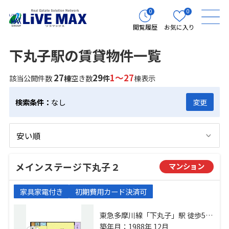
0
0
閲覧履歴
お気に入り
下丸子駅の賃貸物件一覧
27
29
1～27
該当公開件数
棟
空き数
件
棟表示
検索条件：
なし
変更
メインステージ下丸子２
マンション
家具家電付き
初期費用カード決済可
東急多摩川線「下丸子」駅 徒歩5分
東急多摩川線「武蔵新田」駅 徒歩7
築年月：1988年 12月