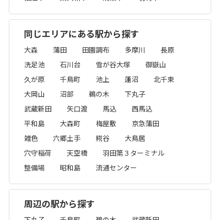
同じエリアにある駅から探す
大森
蒲田
田園調布
多摩川
長原
洗足池
石川台
雪が谷大塚
御嶽山
久が原
千鳥町
池上
蓮沼
北千束
大岡山
沼部
鵜の木
下丸子
武蔵新田
矢口渡
馬込
西馬込
平和島
大森町
梅屋敷
京急蒲田
雑色
六郷土手
糀谷
大鳥居
穴守稲荷
天空橋
羽田第３ターミナル
整備場
昭和島
流通センター
周辺の駅から探す
下丸子
千鳥町
鵜の木
武蔵新田