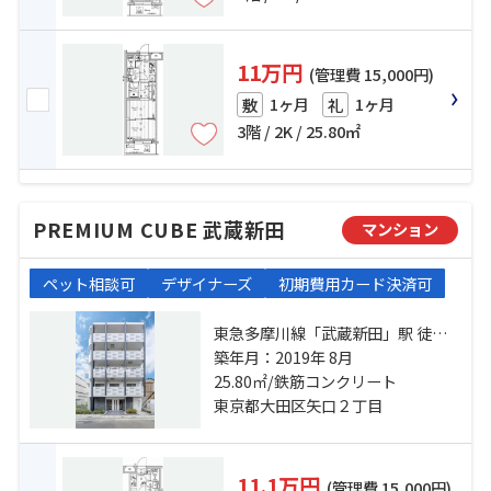
11万円
(管理費 15,000円)
1ヶ月
1ヶ月
敷
礼
3階 / 2K / 25.80㎡
PREMIUM CUBE 武蔵新田
マンション
ペット相談可
デザイナーズ
初期費用カード決済可
東急多摩川線「武蔵新田」駅 徒歩9
分 東急多摩川線「矢口渡」駅 徒歩
築年月：2019年 8月
12分 東急多摩川線「下丸子」駅 徒
25.80㎡/鉄筋コンクリート
歩14分
東京都大田区矢口２丁目
11.1万円
(管理費 15,000円)