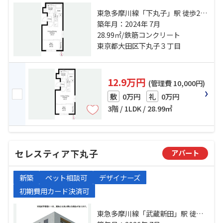
東急多摩川線「下丸子」駅 徒歩2分
東急池上線「千鳥町」駅 徒歩11分
築年月：2024年 7月
東急多摩川線「鵜の木」駅 徒歩9分
28.99㎡/鉄筋コンクリート
東京都大田区下丸子３丁目
12.9万円
(管理費 10,000円)
0万円
0万円
敷
礼
3階 / 1LDK / 28.99㎡
セレスティア下丸子
アパート
新築
ペット相談可
デザイナーズ
初期費用カード決済可
東急多摩川線「武蔵新田」駅 徒歩7