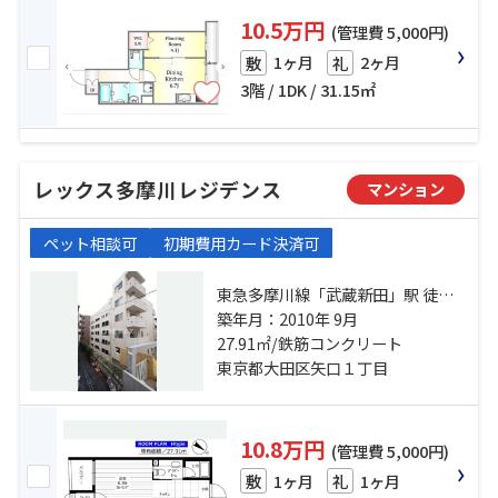
10.5万円
(管理費 5,000円)
1ヶ月
2ヶ月
敷
礼
3階 / 1DK / 31.15㎡
レックス多摩川レジデンス
マンション
ペット相談可
初期費用カード決済可
東急多摩川線「武蔵新田」駅 徒歩2
分 東急多摩川線「下丸子」駅 徒歩8
築年月：2010年 9月
27.91㎡/鉄筋コンクリート
分 東急池上線「千鳥町」駅 徒歩9分
東京都大田区矢口１丁目
10.8万円
(管理費 5,000円)
1ヶ月
1ヶ月
敷
礼