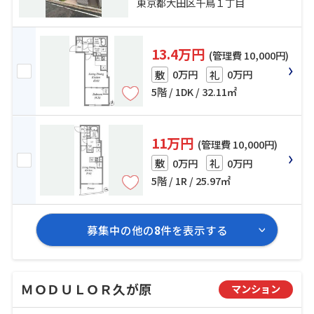
分
東京都大田区千鳥１丁目
13.4万円
(管理費 10,000円)
0万円
0万円
敷
礼
5階 / 1DK / 32.11㎡
11万円
(管理費 10,000円)
0万円
0万円
敷
礼
5階 / 1R / 25.97㎡
募集中の他の
8
件を表示する
ＭＯＤＵＬＯＲ久が原
マンション