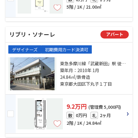
5階 / 1K / 21.00㎡
リブリ・ソナーレ
アパート
デザイナーズ
初期費用カード決済可
東急多摩川線「武蔵新田」駅 徒歩5
分 東急多摩川線「下丸子」駅 徒歩6
築年月：2010年 1月
分 東急池上線「千鳥町」駅 徒歩10
24.84㎡/鉄骨造
分
東京都大田区下丸子１丁目
9.2万円
(管理費 5,000円)
0万円
2ヶ月
敷
礼
2階 / 1K / 24.84㎡