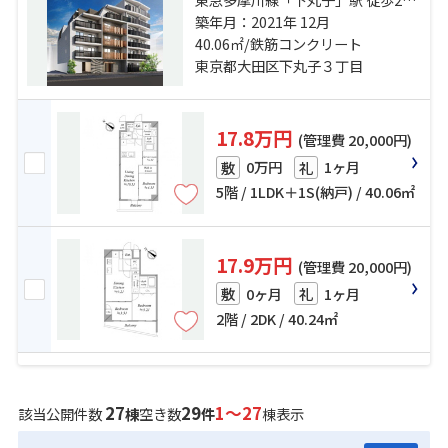
東急池上線「千鳥町」駅 徒歩9分 東
築年月：2021年 12月
急多摩川線「武蔵新田」駅 徒歩11
40.06㎡/鉄筋コンクリート
分
東京都大田区下丸子３丁目
17.8万円
(管理費 20,000円)
0万円
1ヶ月
敷
礼
5階 / 1LDK＋1S(納戸) / 40.06㎡
17.9万円
(管理費 20,000円)
0ヶ月
1ヶ月
敷
礼
2階 / 2DK / 40.24㎡
27
29
1～27
該当公開件数
棟
空き数
件
棟表示