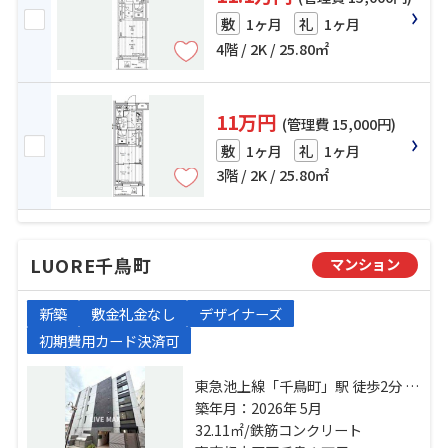
1ヶ月
1ヶ月
敷
礼
4階 / 2K / 25.80㎡
11万円
(管理費 15,000円)
1ヶ月
1ヶ月
敷
礼
3階 / 2K / 25.80㎡
LUORE千鳥町
マンション
新築
敷金礼金なし
デザイナーズ
初期費用カード決済可
東急池上線「千鳥町」駅 徒歩2分 東
急多摩川線「武蔵新田」駅 徒歩9分
築年月：2026年 5月
東急多摩川線「下丸子」駅 徒歩10
32.11㎡/鉄筋コンクリート