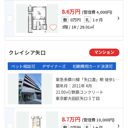
8.6万円
(管理費 4,000円)
0万円
1ヶ月
敷
礼
3階 / 1R / 29.01㎡
クレイシア矢口
マンション
ペット相談可
デザイナーズ
初期費用カード決済可
東急多摩川線「矢口渡」駅 徒歩11
分 東急池上線「蓮沼」駅 徒歩20分
築年月：2011年 4月
東急多摩川線「下丸子」駅 徒歩20
21.00㎡/鉄筋コンクリート
分
東京都大田区矢口３丁目
8.7万円
(管理費 10,000円)
0万円
1ヶ月
敷
礼