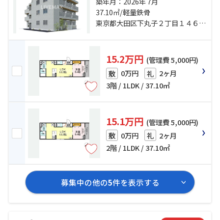
分 東急多摩川線「下丸子」駅 徒歩8
築年月：2026年 7月
分 東急池上線「千鳥町」駅 徒歩12
37.10㎡/軽量鉄骨
分
東京都大田区下丸子２丁目１４６-１
15.2万円
(管理費 5,000円)
0万円
2ヶ月
敷
礼
3階 / 1LDK / 37.10㎡
15.1万円
(管理費 5,000円)
0万円
2ヶ月
敷
礼
2階 / 1LDK / 37.10㎡
募集中の他の
5
件を表示する