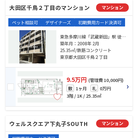
大田区千鳥２丁目のマンション
マンション
ペット相談可
デザイナーズ
初期費用カード決済可
東急多摩川線「武蔵新田」駅 徒歩2
分 東急池上線「千鳥町」駅 徒歩8分
築年月：2008年 2月
東急多摩川線「下丸子」駅 徒歩10
25.35㎡/鉄筋コンクリート
分
東京都大田区千鳥２丁目
9.5万円
(管理費 10,000円)
1ヶ月
0万円
敷
礼
3階 / 1K / 25.35㎡
ウェルスクエア下丸子SOUTH
マンション