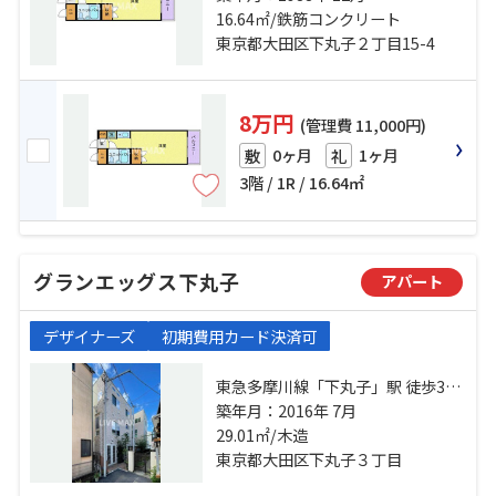
分 東急池上線「千鳥町」駅 徒歩17
16.64㎡/鉄筋コンクリート
分
東京都大田区下丸子２丁目15-4
8万円
(管理費 11,000円)
0ヶ月
1ヶ月
敷
礼
3階 / 1R / 16.64㎡
グランエッグス下丸子
アパート
デザイナーズ
初期費用カード決済可
東急多摩川線「下丸子」駅 徒歩3分
東急池上線「千鳥町」駅 徒歩10分
築年月：2016年 7月
東急池上線「久が原」駅 徒歩16分
29.01㎡/木造
東京都大田区下丸子３丁目