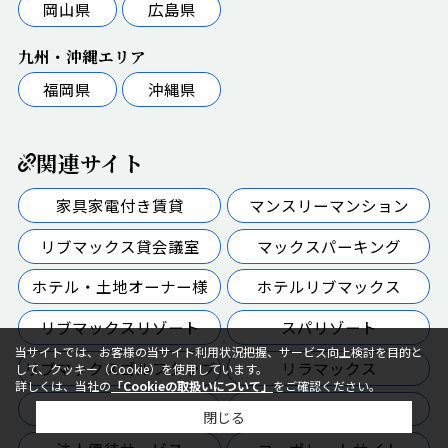
岡山県
広島県
九州・沖縄エリア
福岡県
沖縄県
関連サイト
家具家電付き賃貸
マンスリーマンション
リブマックス貸会議室
マックスパーキング
ホテル・土地オーナー様
ホテルリブマックス
リブマックスリゾート
スパリゾート
当サイトでは、お客様の当サイト利用状況把握、サービス向上検討を目的と
リブマックスゴルフクラブ
リラマックス
して、クッキー（Cookie）を使用しています。
詳しくは、当社の
「Cookieの取扱いについて」
をご確認ください。
マックスカフェ
マックスウォッシュ
閉じる