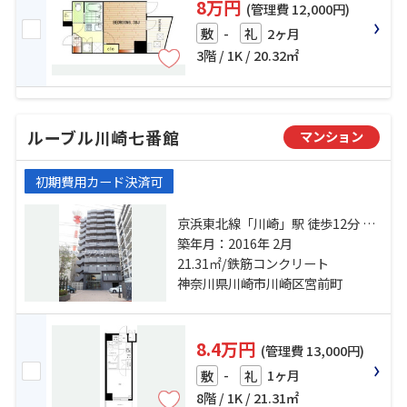
8万円
(管理費 12,000円)
-
2ヶ月
敷
礼
3階 / 1K / 20.32㎡
ルーブル川崎七番館
マンション
初期費用カード決済可
京浜東北線「川崎」駅 徒歩12分 京
急本線「京急川崎」駅 徒歩10分 京
築年月：2016年 2月
急大師線「港町」駅 徒歩17分
21.31㎡/鉄筋コンクリート
神奈川県川崎市川崎区宮前町
8.4万円
(管理費 13,000円)
-
1ヶ月
敷
礼
8階 / 1K / 21.31㎡