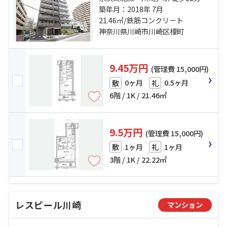
急本線「京急川崎」駅 徒歩10分 京
築年月：2018年 7月
急大師線「港町」駅 徒歩13分
21.46㎡/鉄筋コンクリート
神奈川県川崎市川崎区榎町
9.45万円
(管理費 15,000円)
0ヶ月
0.5ヶ月
敷
礼
6階 / 1K / 21.46㎡
9.5万円
(管理費 15,000円)
1ヶ月
1ヶ月
敷
礼
3階 / 1K / 22.22㎡
レスピール川崎
マンション