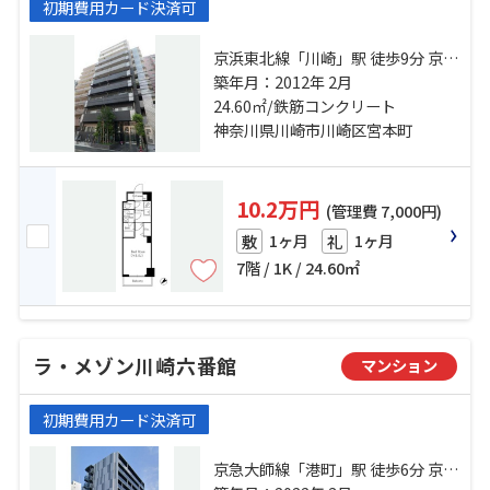
初期費用カード決済可
京浜東北線「川崎」駅 徒歩9分 京急
本線「京急川崎」駅 徒歩6分 京急大
築年月：2012年 2月
師線「港町」駅 徒歩14分
24.60㎡/鉄筋コンクリート
神奈川県川崎市川崎区宮本町
10.2万円
(管理費 7,000円)
1ヶ月
1ヶ月
敷
礼
7階 / 1K / 24.60㎡
ラ・メゾン川崎六番館
マンション
初期費用カード決済可
京急大師線「港町」駅 徒歩6分 京急