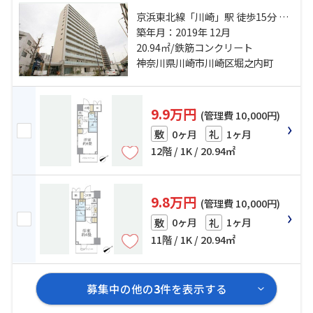
京浜東北線「川崎」駅 徒歩15分 京
急本線「京急川崎」駅 徒歩11分 京
築年月：2019年 12月
急大師線「港町」駅 徒歩8分
20.94㎡/鉄筋コンクリート
神奈川県川崎市川崎区堀之内町
9.9万円
(管理費 10,000円)
0ヶ月
1ヶ月
敷
礼
12階 / 1K / 20.94㎡
9.8万円
(管理費 10,000円)
0ヶ月
1ヶ月
敷
礼
11階 / 1K / 20.94㎡
募集中の他の
3
件を表示する