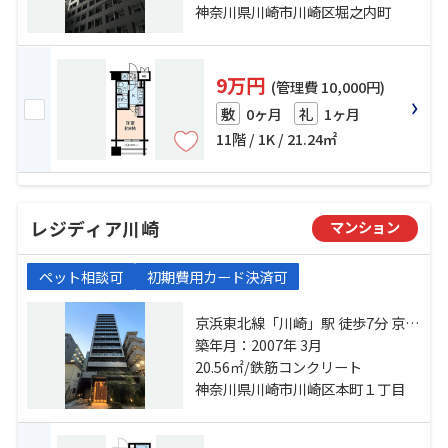
神奈川県川崎市川崎区堀之内町
9万円
(管理費 10,000円)
0ヶ月
1ヶ月
敷
礼
11階 / 1K / 21.24㎡
レジディア川崎
マンション
ペット相談可
初期費用カード決済可
京浜東北線「川崎」駅 徒歩7分 京急
本線「京急川崎」駅 徒歩4分 京急大
築年月：2007年 3月
師線「港町」駅 徒歩13分
20.56㎡/鉄筋コンクリート
神奈川県川崎市川崎区本町１丁目