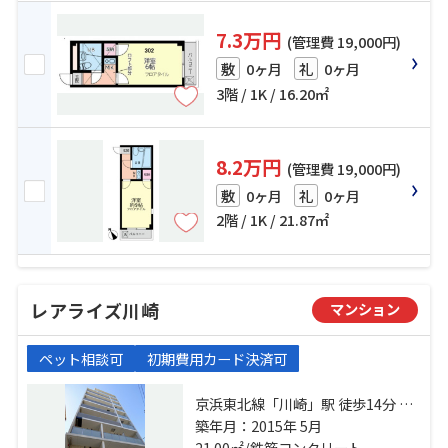
7.3万円
(管理費 19,000円)
0ヶ月
0ヶ月
敷
礼
3階 / 1K / 16.20㎡
8.2万円
(管理費 19,000円)
0ヶ月
0ヶ月
敷
礼
2階 / 1K / 21.87㎡
レアライズ川崎
マンション
ペット相談可
初期費用カード決済可
京浜東北線「川崎」駅 徒歩14分 京
急本線「京急川崎」駅 徒歩10分 京
築年月：2015年 5月
急大師線「港町」駅 徒歩12分
21.00㎡/鉄筋コンクリート