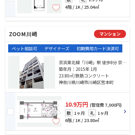
4階 / 1K / 25.04㎡
ZOOM川崎
マンション
ペット相談可
デザイナーズ
初期費用カード決済可
京浜東北線「川崎」駅 徒歩8分 京急
本線「京急川崎」駅 徒歩5分 京急大
築年月：2015年 1月
師線「港町」駅 徒歩13分
23.80㎡/鉄筋コンクリート
神奈川県川崎市川崎区宮本町
10.9万円
(管理費 7,000円)
1ヶ月
1ヶ月
敷
礼
6階 / 1K / 23.80㎡