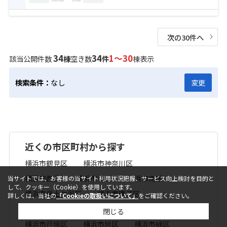
次の30件へ
34
34
1～30
該当公開件数
棟
空き数
件
棟表示
検索条件：
なし
変更
近くの市区町村から探す
横浜市鶴見区
横浜市神奈川区
横浜市西区
横浜市中区
横浜市南区
当サイトでは、お客様の当サイト利用状況把握、サービス向上検討を目的と
して、クッキー（Cookie）を使用しています。
横浜市保土ケ谷区
横浜市磯子区
詳しくは、当社の
「Cookieの取扱いについて」
をご確認ください。
横浜市金沢区
横浜市港北区
閉じる
横浜市戸塚区
横浜市旭区
横浜市緑区