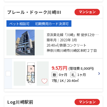
プレール・ドゥーク川崎III
マンション
ペット相談可
初期費用カード決済可
京浜東北線「川崎」駅 徒歩12分 京
急本線「京急川崎」駅 徒歩8分 京急
築年月：2023年 3月
大師線「港町」駅 徒歩8分
20.40㎡/鉄筋コンクリート
神奈川県川崎市川崎区本町２丁目
9.5万円
(管理費 8,000円)
0ヶ月
1ヶ月
敷
礼
7階 / 1K / 20.40㎡
Log川崎駅前
マンション