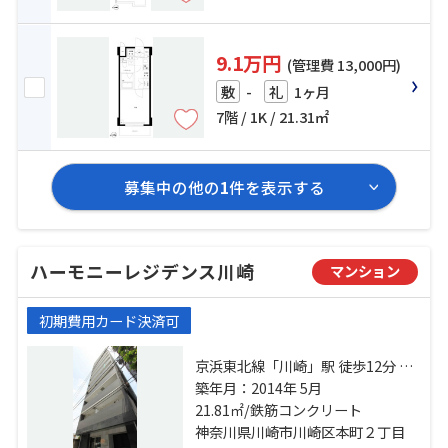
9.1万円
(管理費 13,000円)
-
1ヶ月
敷
礼
7階 / 1K / 21.31㎡
募集中の他の
1
件を表示する
ハーモニーレジデンス川崎
マンション
初期費用カード決済可
京浜東北線「川崎」駅 徒歩12分 京
急本線「京急川崎」駅 徒歩9分 京急
築年月：2014年 5月
大師線「港町」駅 徒歩10分
21.81㎡/鉄筋コンクリート
神奈川県川崎市川崎区本町２丁目