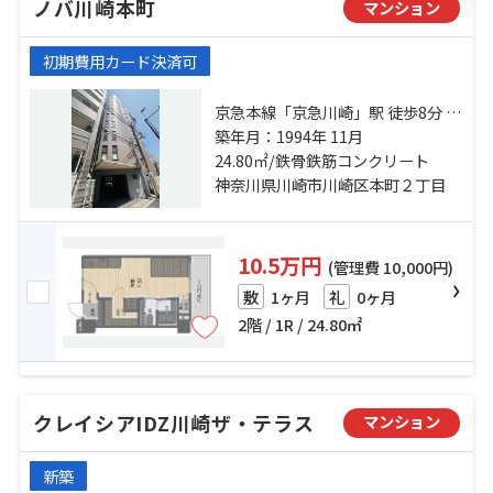
ノバ川崎本町
マンション
初期費用カード決済可
京急本線「京急川崎」駅 徒歩8分 京
浜東北線「川崎」駅 徒歩10分 京急
築年月：1994年 11月
大師線「港町」駅 徒歩10分
24.80㎡/鉄骨鉄筋コンクリート
神奈川県川崎市川崎区本町２丁目
10.5万円
(管理費 10,000円)
1ヶ月
0ヶ月
敷
礼
2階 / 1R / 24.80㎡
クレイシアIDZ川崎ザ・テラス
マンション
新築