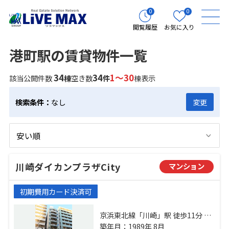
0
0
閲覧履歴
お気に入り
港町駅の賃貸物件一覧
34
34
1～30
該当公開件数
棟
空き数
件
棟表示
検索条件：
なし
変更
川崎ダイカンプラザCity
マンション
初期費用カード決済可
京浜東北線「川崎」駅 徒歩11分 京
急本線「京急川崎」駅 徒歩9分 京急
築年月：1989年 8月