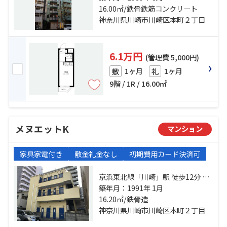
大師線「港町」駅 徒歩10分
16.00㎡/鉄骨鉄筋コンクリート
神奈川県川崎市川崎区本町２丁目
6.1万円
(管理費 5,000円)
1ヶ月
1ヶ月
敷
礼
9階 / 1R / 16.00㎡
メヌエットK
マンション
家具家電付き
敷金礼金なし
初期費用カード決済可
京浜東北線「川崎」駅 徒歩12分 京
急本線「京急川崎」駅 徒歩10分 京
築年月：1991年 1月
急大師線「港町」駅 徒歩9分
16.20㎡/鉄骨造
神奈川県川崎市川崎区本町２丁目