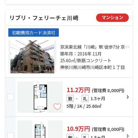
リブリ・フェリーチェ川崎
マンション
初期費用カード決済可
京浜東北線「川崎」駅 徒歩7分 京急
本線「京急川崎」駅 徒歩3分 京急大
築年月：2016年 11月
師線「港町」駅 徒歩13分
25.60㎡/鉄筋コンクリート
神奈川県川崎市川崎区本町１丁目
11.2万円
(管理費 8,000円)
-
1.5ヶ月
敷
礼
5階 / 1K / 25.60㎡
10.9万円
(管理費 8,000円)
-
1.5ヶ月
敷
礼