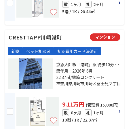
1ヶ月
2ヶ月
敷
礼
5階 / 1K / 20.44㎡
CRESTTAPP川崎港町
マンション
新築
ペット相談可
初期費用カード決済可
京急大師線「港町」駅 徒歩10分 京
急大師線「鈴木町」駅 徒歩17分 京
築年月：2026年 6月
浜東北線「川崎」駅 バス6分 市立川
22.37㎡/鉄筋コンクリート
崎高校前 停歩3分
神奈川県川崎市川崎区富士見２丁目
9.11万円
(管理費 15,000円)
0ヶ月
1ヶ月
敷
礼
10階 / 1R / 22.37㎡