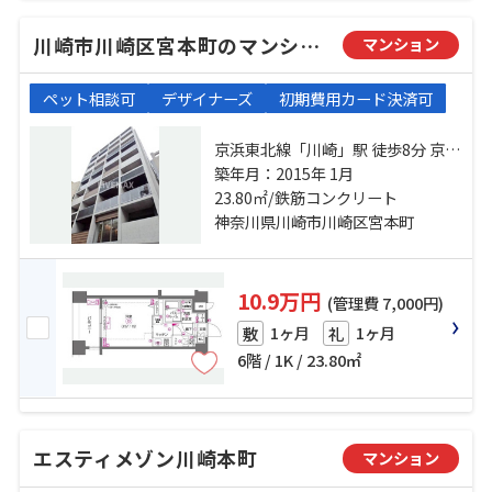
川崎市川崎区宮本町のマンション
マンション
ペット相談可
デザイナーズ
初期費用カード決済可
京浜東北線「川崎」駅 徒歩8分 京急
本線「京急川崎」駅 徒歩5分 京急大
築年月：2015年 1月
師線「港町」駅 徒歩13分
23.80㎡/鉄筋コンクリート
神奈川県川崎市川崎区宮本町
10.9万円
(管理費 7,000円)
1ヶ月
1ヶ月
敷
礼
6階 / 1K / 23.80㎡
エスティメゾン川崎本町
マンション