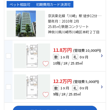
ペット相談可
初期費用カード決済可
京浜東北線「川崎」駅 徒歩12分 京
急本線「京急川崎」駅 徒歩9分 京急
築年月：2010年 2月
大師線「港町」駅 徒歩8分
25.85㎡/鉄筋コンクリート
神奈川県川崎市川崎区本町２丁目
11.8万円
(管理費 10,000円)
1ヶ月
0ヶ月
敷
礼
10階 / 1R / 25.85㎡
12.2万円
(管理費 5,000円)
1ヶ月
0ヶ月
敷
礼
9階 / 1R / 25.85㎡