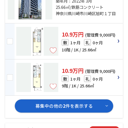
本線「京急川崎」駅 徒歩11分 京浜
築年月：2022年 3月
東北線「川崎」駅 徒歩14分
25.66㎡/鉄筋コンクリート
神奈川県川崎市川崎区旭町１丁目
10.9万円
(管理費 9,000円)
1ヶ月
0ヶ月
敷
礼
10階 / 1K / 25.66㎡
10.9万円
(管理費 9,000円)
1ヶ月
0ヶ月
敷
礼
9階 / 1K / 25.66㎡
募集中の他の
2
件を表示する