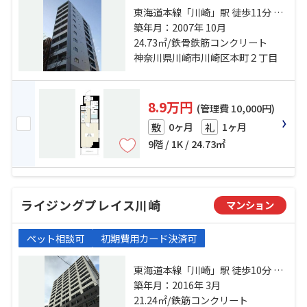
東海道本線「川崎」駅 徒歩11分 京
急本線「京急川崎」駅 徒歩8分 京急
築年月：2007年 10月
大師線「港町」駅 徒歩9分
24.73㎡/鉄骨鉄筋コンクリート
神奈川県川崎市川崎区本町２丁目
8.9万円
(管理費 10,000円)
0ヶ月
1ヶ月
敷
礼
9階 / 1K / 24.73㎡
ライジングプレイス川崎
マンション
ペット相談可
初期費用カード決済可
東海道本線「川崎」駅 徒歩10分 京
急本線「京急川崎」駅 徒歩8分 京急
築年月：2016年 3月
大師線「港町」駅 徒歩13分
21.24㎡/鉄筋コンクリート