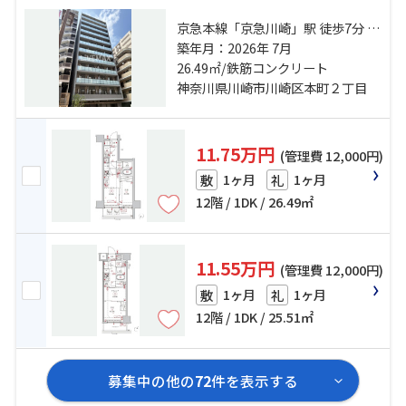
京急本線「京急川崎」駅 徒歩7分 京
浜東北線「川崎」駅 徒歩10分 京急
築年月：2026年 7月
大師線「港町」駅 徒歩11分
26.49㎡/鉄筋コンクリート
神奈川県川崎市川崎区本町２丁目
11.75万円
(管理費 12,000円)
1ヶ月
1ヶ月
敷
礼
12階 / 1DK / 26.49㎡
11.55万円
(管理費 12,000円)
1ヶ月
1ヶ月
敷
礼
12階 / 1DK / 25.51㎡
募集中の他の
72
件を表示する