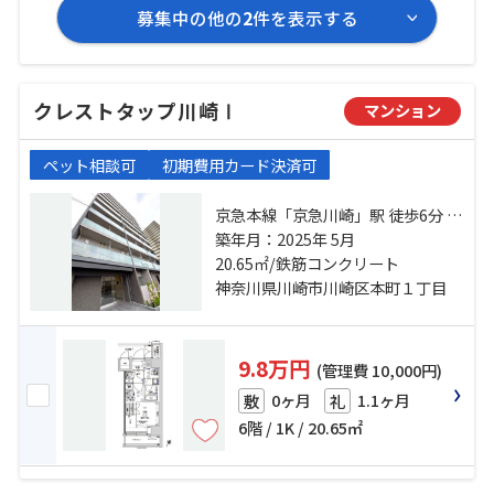
募集中の他の
2
件を表示する
クレストタップ川崎Ⅰ
マンション
ペット相談可
初期費用カード決済可
京急本線「京急川崎」駅 徒歩6分 東
海道本線「川崎」駅 徒歩8分 京急大
築年月：2025年 5月
師線「港町」駅 徒歩13分
20.65㎡/鉄筋コンクリート
神奈川県川崎市川崎区本町１丁目
9.8万円
(管理費 10,000円)
0ヶ月
1.1ヶ月
敷
礼
6階 / 1K / 20.65㎡