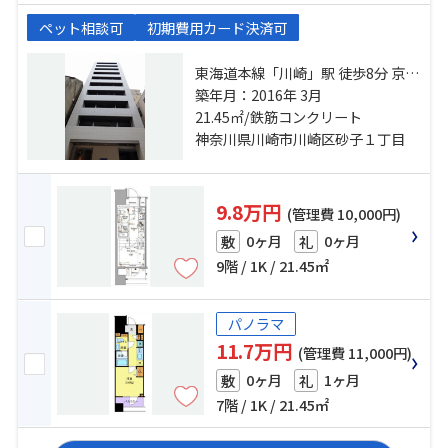
ペット相談可
初期費用カード決済可
東海道本線「川崎」駅 徒歩8分 京急
本線「京急川崎」駅 徒歩5分 京急大
築年月：2016年 3月
師線「港町」駅 徒歩15分
21.45㎡/鉄筋コンクリート
神奈川県川崎市川崎区砂子１丁目
9.8万円
(管理費 10,000円)
0ヶ月
0ヶ月
敷
礼
9階 / 1K / 21.45㎡
パノラマ
11.7万円
(管理費 11,000円)
0ヶ月
1ヶ月
敷
礼
7階 / 1K / 21.45㎡