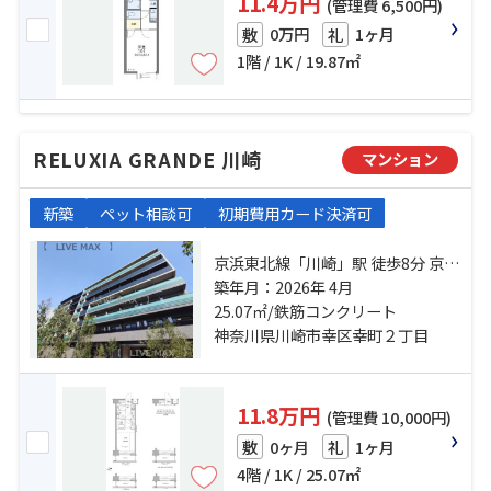
11.4万円
(管理費 6,500円)
0万円
1ヶ月
敷
礼
1階 / 1K / 19.87㎡
RELUXIA GRANDE 川崎
マンション
新築
ペット相談可
初期費用カード決済可
京浜東北線「川崎」駅 徒歩8分 京急
本線「京急川崎」駅 徒歩8分 京急大
築年月：2026年 4月
師線「港町」駅 徒歩23分
25.07㎡/鉄筋コンクリート
神奈川県川崎市幸区幸町２丁目
11.8万円
(管理費 10,000円)
0ヶ月
1ヶ月
敷
礼
4階 / 1K / 25.07㎡