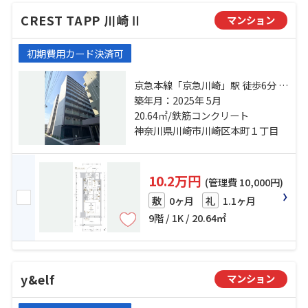
CREST TAPP 川崎Ⅱ
マンション
初期費用カード決済可
京急本線「京急川崎」駅 徒歩6分 京
浜東北線「川崎」駅 徒歩8分 京急大
築年月：2025年 5月
師線「港町」駅 徒歩12分
20.64㎡/鉄筋コンクリート
神奈川県川崎市川崎区本町１丁目
10.2万円
(管理費 10,000円)
0ヶ月
1.1ヶ月
敷
礼
9階 / 1K / 20.64㎡
y&elf
マンション