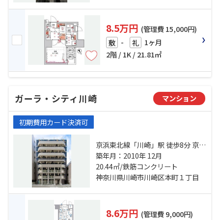
8.5万円
(管理費 15,000円)
-
1ヶ月
敷
礼
2階 / 1K / 21.81㎡
ガーラ・シティ川崎
マンション
初期費用カード決済可
京浜東北線「川崎」駅 徒歩8分 京急
本線「京急川崎」駅 徒歩5分 京急大
築年月：2010年 12月
師線「港町」駅 徒歩15分
20.44㎡/鉄筋コンクリート
神奈川県川崎市川崎区本町１丁目
8.6万円
(管理費 9,000円)