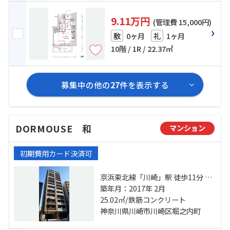
9.11万円
(管理費 15,000円)
0ヶ月
1ヶ月
敷
礼
10階 / 1R / 22.37㎡
募集中の他の
27
件を表示する
DORMOUSE 和
マンション
初期費用カード決済可
京浜東北線「川崎」駅 徒歩11分 京
急本線「京急川崎」駅 徒歩8分 京急
築年月：2017年 2月
大師線「港町」駅 徒歩11分
25.02㎡/鉄筋コンクリート
神奈川県川崎市川崎区堀之内町