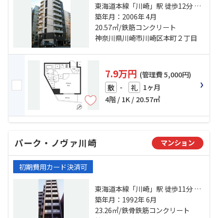
東海道本線「川崎」駅 徒歩12分 京
急本線「京急川崎」駅 徒歩9分 京急
築年月：2006年 4月
大師線「港町」駅 徒歩11分
20.57㎡/鉄筋コンクリート
神奈川県川崎市川崎区本町２丁目
7.9万円
(管理費 5,000円)
-
1ヶ月
敷
礼
4階 / 1K / 20.57㎡
パーク・ノヴァ川崎
マンション
初期費用カード決済可
東海道本線「川崎」駅 徒歩11分 京
急本線「京急川崎」駅 徒歩8分 京急
築年月：1992年 6月
大師線「港町」駅 徒歩11分
23.26㎡/鉄骨鉄筋コンクリート