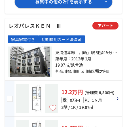
募集中の他の
2
件を表示する
レオパレスＫＥＮ Ⅲ
アパート
家具家電付き
初期費用カード決済可
東海道本線「川崎」駅 徒歩15分 京
急本線「京急川崎」駅 徒歩11分 京
築年月：2012年 1月
急大師線「港町」駅 徒歩10分
19.87㎡/鉄骨造
神奈川県川崎市川崎区堀之内町
12.2万円
(管理費 6,500円)
0万円
1ヶ月
敷
礼
3階 / 1K / 19.87㎡