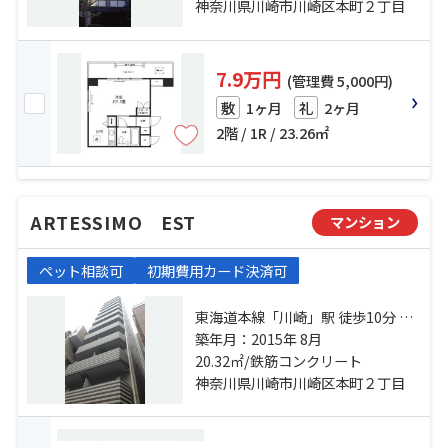
神奈川県川崎市川崎区本町２丁目
7.9万円
(管理費 5,000円)
1ヶ月
2ヶ月
敷
礼
2階 / 1R / 23.26㎡
ARTESSIMO EST
マンション
ペット相談可
初期費用カード決済可
東海道本線「川崎」駅 徒歩10分 京
急本線「京急川崎」駅 徒歩8分 京急
築年月：2015年 8月
大師線「港町」駅 徒歩9分
20.32㎡/鉄筋コンクリート
神奈川県川崎市川崎区本町２丁目