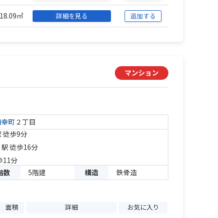
18.09㎡
詳細を見る
追加する
マンション
南幸町
２丁目
 徒歩9分
」駅 徒歩16分
歩11分
階数
5階建
構造
鉄骨造
面積
詳細
お気に入り