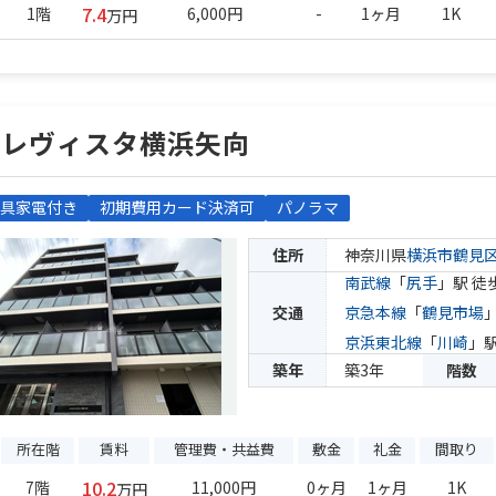
7.4
1階
6,000円
-
1ヶ月
1K
万円
クレヴィスタ横浜矢向
具家電付き
初期費用カード決済可
パノラマ
住所
神奈川県
横浜市鶴見
南武線
「
尻手
」駅 徒
交通
京急本線
「
鶴見市場
京浜東北線
「
川崎
」駅
築年
築3年
階数
所在階
賃料
管理費・共益費
敷金
礼金
間取り
10.2
7階
11,000円
0ヶ月
1ヶ月
1K
万円