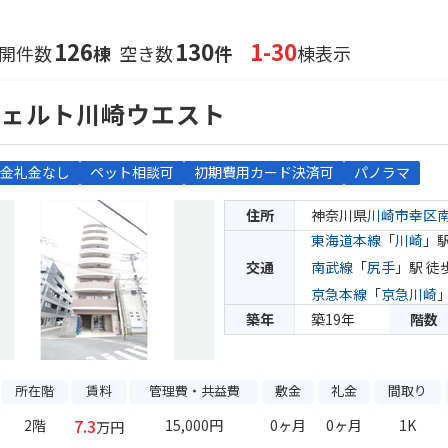
126
130
1-30
開件数
棟
空き数
件
棟表示
ヴェルト川崎ウエスト
金礼金なし
ペット相談可
初期費用カード決済可
パノラマ
住所
神奈川県
川崎市幸区
東海道本線
「
川崎
」駅
交通
南武線
「
尻手
」駅 徒
京急本線
「
京急川崎
築年
築19年
階数
所在階
賃料
管理費・共益費
敷金
礼金
間取り
7.3
2階
15,000円
0ヶ月
0ヶ月
1K
万円