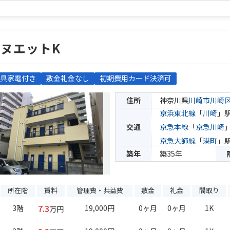
ヌエットK
具家電付き
敷金礼金なし
初期費用カード決済可
住所
神奈川県
川崎市川崎
京浜東北線
「
川崎
」駅
交通
京急本線
「
京急川崎
京急大師線
「
港町
」駅
築年
築35年
所在階
賃料
管理費・共益費
敷金
礼金
間取り
7.3
3階
19,000円
0ヶ月
0ヶ月
1K
万円