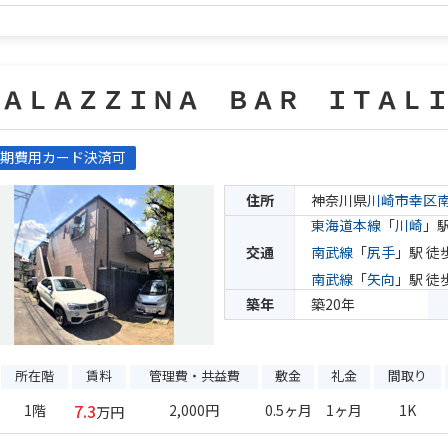
ＰＡＬＡＺＺＩＮＡ ＢＡＲ ＩＴＡＬ
期費用カード決済可
住所
神奈川県
川崎市幸区
東海道本線
「
川崎
」駅
交通
南武線
「
尻手
」駅 徒
南武線
「
矢向
」駅 徒
築年
築20年
所在階
賃料
管理費・共益費
敷金
礼金
間取り
7.3
1階
2,000円
0.5ヶ月
1ヶ月
1K
万円