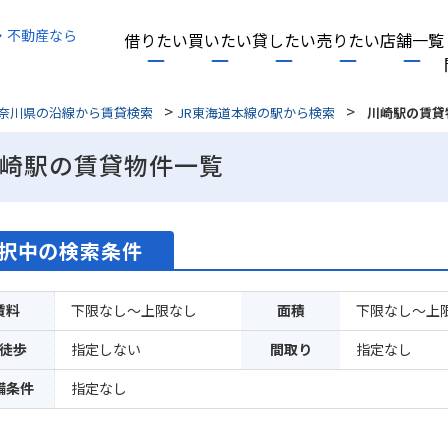
・不動産なら
借りたい
買いたい
貸したい
売りたい
店舗一覧
>
>
奈川県の沿線から賃貸検索
JR東海道本線の駅から検索
川崎駅の賃貸
崎駅の賃貸物件一覧
択中の検索条件
賃料
下限なし～上限なし
面積
下限なし～上
徒歩
指定しない
間取り
指定なし
備条件
指定なし