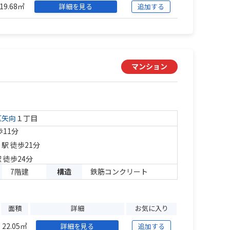
19.68㎡
詳細を見る
追加する
マンション
区
矢向
１丁目
歩11分
」駅 徒歩21分
 徒歩24分
7階建
構造
鉄筋コンクリート
面積
詳細
お気に入り
22.05㎡
詳細を見る
追加する