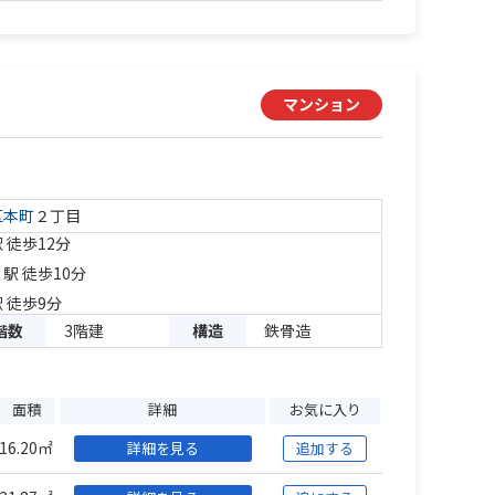
マンション
区
本町
２丁目
 徒歩12分
」駅 徒歩10分
 徒歩9分
階数
3階建
構造
鉄骨造
面積
詳細
お気に入り
16.20㎡
詳細を見る
追加する