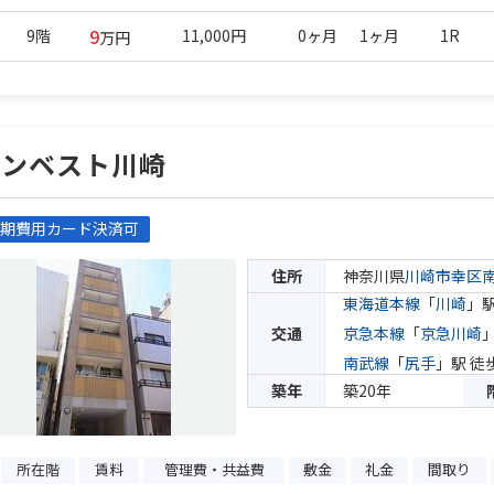
9
9階
11,000円
0ヶ月
1ヶ月
1R
万円
インベスト川崎
期費用カード決済可
住所
神奈川県
川崎市幸区
東海道本線
「
川崎
」駅
交通
京急本線
「
京急川崎
南武線
「
尻手
」駅 徒
築年
築20年
所在階
賃料
管理費・共益費
敷金
礼金
間取り