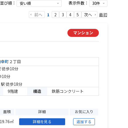
並び順：
表示件数：
前へ
最初
1
2
3
4
5
次へ
マンション
南幸町
２丁目
 徒歩10分
歩10分
」駅 徒歩18分
9階建
構造
鉄筋コンクリート
面積
詳細
お気に入り
19.76㎡
詳細を見る
追加する