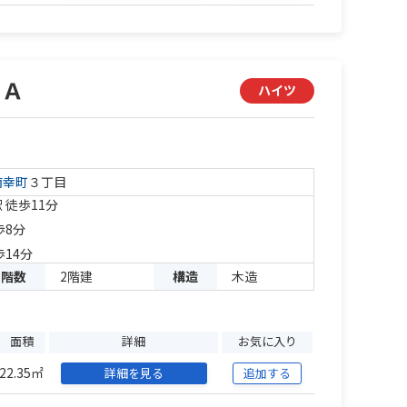
ＩＡ
ハイツ
南幸町
３丁目
 徒歩11分
歩8分
歩14分
階数
2階建
構造
木造
面積
詳細
お気に入り
22.35㎡
詳細を見る
追加する