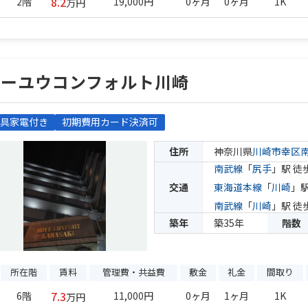
8.2
2階
19,000円
0ヶ月
0ヶ月
1K
万円
ホーユウコンフォルト川崎
具家電付き
初期費用カード決済可
住所
神奈川県
川崎市幸区
南武線
「
尻手
」駅 徒
交通
東海道本線
「
川崎
」駅
南武線
「
川崎
」駅 徒
築年
築35年
階数
所在階
賃料
管理費・共益費
敷金
礼金
間取り
7.3
6階
11,000円
0ヶ月
1ヶ月
1K
万円