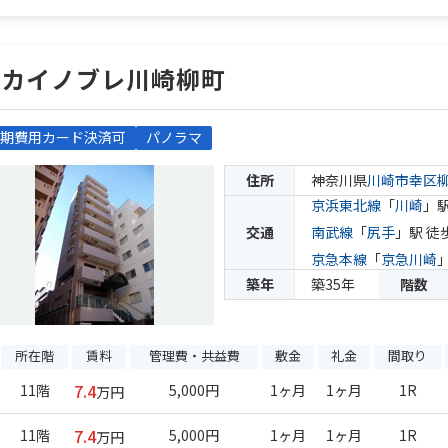
スカイノブレ川崎柳町
期費用カード決済可
パノラマ
住所
神奈川県
川崎市幸区
京浜東北線
「
川崎
」駅
交通
南武線
「
尻手
」駅 徒
京急本線
「
京急川崎
築年
築35年
階数
所在階
賃料
管理費・共益費
敷金
礼金
間取り
7.4
11階
5,000円
1ヶ月
1ヶ月
1R
万円
7.4
11階
5,000円
1ヶ月
1ヶ月
1R
万円