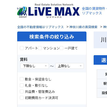
全国の賃貸物件
リブマックス
>
>
全国の不動産情報はリブマックス
神奈川県の賃貸検索
神
検索条件の絞り込み
川
アパート
マンション
一戸建て
賃料
選
～
敷金・保証金なし
駅
礼金・敷引なし
共益費・管理費込み
設
初期費用カード決済可