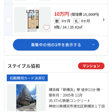
10万円
(管理費 15,000円)
0ヶ月
0ヶ月
敷
礼
8階 / 1K / 25.02㎡
募集中の他の
1
件を表示する
ステイブル協和
マンション
初期費用カード決済可
横浜線「新横浜」駅 徒歩11分 横浜
線「小机」駅 徒歩17分 ブルーライ
築年月：2005年 11月
ン「岸根公園」駅 徒歩18分
35.37㎡/鉄筋コンクリート
神奈川県横浜市港北区新横浜１丁目