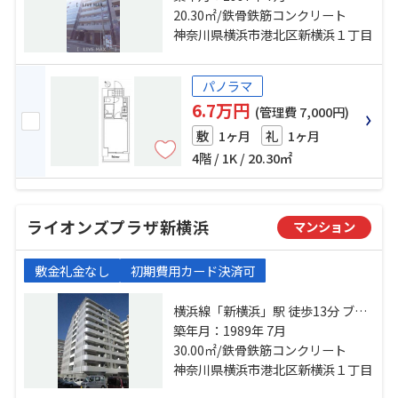
横浜線「小机」駅 徒歩19分
20.30㎡/鉄骨鉄筋コンクリート
神奈川県横浜市港北区新横浜１丁目
パノラマ
6.7万円
(管理費 7,000円)
1ヶ月
1ヶ月
敷
礼
4階 / 1K / 20.30㎡
ライオンズプラザ新横浜
マンション
敷金礼金なし
初期費用カード決済可
横浜線「新横浜」駅 徒歩13分 ブル
ーライン「岸根公園」駅 徒歩14分
築年月：1989年 7月
横浜線「小机」駅 徒歩18分
30.00㎡/鉄骨鉄筋コンクリート
神奈川県横浜市港北区新横浜１丁目