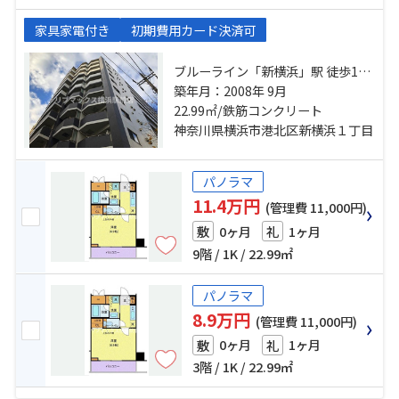
家具家電付き
初期費用カード決済可
ブルーライン「新横浜」駅 徒歩10
分 横浜線「小机」駅 徒歩16分 ブル
築年月：2008年 9月
ーライン「岸根公園」駅 徒歩19分
22.99㎡/鉄筋コンクリート
神奈川県横浜市港北区新横浜１丁目
パノラマ
11.4万円
(管理費 11,000円)
0ヶ月
1ヶ月
敷
礼
9階 / 1K / 22.99㎡
パノラマ
8.9万円
(管理費 11,000円)
0ヶ月
1ヶ月
敷
礼
3階 / 1K / 22.99㎡