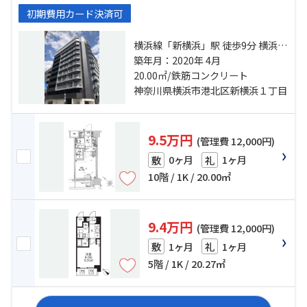
初期費用カード決済可
横浜線「新横浜」駅 徒歩9分 横浜線
「小机」駅 徒歩19分 ブルーライン
築年月：2020年 4月
「岸根公園」駅 徒歩21分
20.00㎡/鉄筋コンクリート
神奈川県横浜市港北区新横浜１丁目
9.5万円
(管理費 12,000円)
0ヶ月
1ヶ月
敷
礼
10階 / 1K / 20.00㎡
9.4万円
(管理費 12,000円)
1ヶ月
1ヶ月
敷
礼
5階 / 1K / 20.27㎡