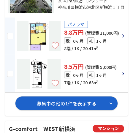
横浜線「小机」駅 徒歩16分
20.41㎡/鉄筋コンクリート
神奈川県横浜市港北区新横浜１丁目
パノラマ
8.8万円
(管理費 11,000円)
0ヶ月
1ヶ月
敷
礼
8階 / 1K / 20.41㎡
8.5万円
(管理費 5,000円)
0ヶ月
1ヶ月
敷
礼
7階 / 1K / 20.63㎡
募集中の他の
1
件を表示する
G-comfort WEST新横浜
マンション