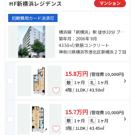
HF新横浜レジデンス
マンション
初期費用カード決済可
横浜線「新横浜」駅 徒歩10分 ブル
ーライン「新横浜」駅 徒歩6分 横浜
築年月：2006年 9月
線「小机」駅 徒歩21分
43.50㎡/鉄筋コンクリート
神奈川県横浜市港北区新横浜２丁目
15.8万円
(管理費 10,000円)
1ヶ月
1ヶ月
敷
礼
4階 / 1LDK / 43.50㎡
15.7万円
(管理費 10,000円)
1ヶ月
1ヶ月
敷
礼
3階 / 1LDK / 43.45㎡