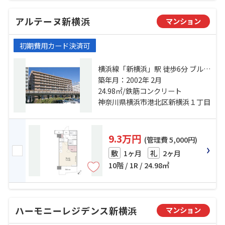
アルテーヌ新横浜
マンション
初期費用カード決済可
横浜線「新横浜」駅 徒歩6分 ブルー
ライン「岸根公園」駅 徒歩20分 横
築年月：2002年 2月
浜線「小机」駅 徒歩26分
24.98㎡/鉄筋コンクリート
神奈川県横浜市港北区新横浜１丁目
9.3万円
(管理費 5,000円)
1ヶ月
2ヶ月
敷
礼
10階 / 1R / 24.98㎡
ハーモニーレジデンス新横浜
マンション