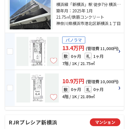
横浜線「新横浜」駅 徒歩7分 横浜線
「小机」駅 徒歩19分 ブルーライン
築年月：2025年 1月
「岸根公園」駅 徒歩22分
21.75㎡/鉄筋コンクリート
神奈川県横浜市港北区新横浜１丁目
パノラマ
13.4万円
(管理費 11,000円)
0ヶ月
1ヶ月
敷
礼
7階 / 1K / 21.75㎡
10.9万円
(管理費 10,000円)
0ヶ月
0ヶ月
敷
礼
4階 / 1K / 21.89㎡
RJRプレシア新横浜
マンション