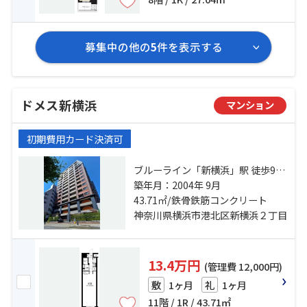
募集中の他の
5
件を表示する
ドメス新横浜
マンション
初期費用カード決済可
ブルーライン「新横浜」駅 徒歩9分
横浜線「小机」駅 徒歩18分 ブルー
築年月：2004年 9月
ライン「岸根公園」駅 徒歩26分
43.71㎡/鉄骨鉄筋コンクリート
神奈川県横浜市港北区新横浜２丁目
13.4万円
(管理費 12,000円)
1ヶ月
1ヶ月
敷
礼
11階 / 1R / 43.71㎡