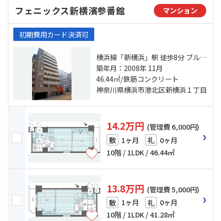
フェニックス新横濱参番館
マンション
初期費用カード決済可
横浜線「新横浜」駅 徒歩8分 ブルー
ライン「岸根公園」駅 徒歩19分 横
築年月：2008年 11月
浜線「小机」駅 徒歩19分
46.44㎡/鉄筋コンクリート
神奈川県横浜市港北区新横浜１丁目
14.2万円
(管理費 6,000円)
1ヶ月
0ヶ月
敷
礼
10階 / 1LDK / 46.44㎡
13.8万円
(管理費 5,000円)
1ヶ月
0ヶ月
敷
礼
10階 / 1LDK / 41.28㎡