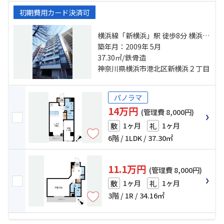
初期費用カード決済可
横浜線「新横浜」駅 徒歩8分 横浜線
「小机」駅 徒歩19分 ブルーライン
築年月：2009年 5月
「北新横浜」駅 徒歩22分
37.30㎡/鉄骨造
神奈川県横浜市港北区新横浜２丁目
パノラマ
14万円
(管理費 8,000円)
1ヶ月
1ヶ月
敷
礼
6階 / 1LDK / 37.30㎡
11.1万円
(管理費 8,000円)
1ヶ月
1ヶ月
敷
礼
3階 / 1R / 34.16㎡