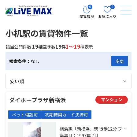
0
0
閲覧履歴
お気に入り
小机駅の賃貸物件一覧
19
19
1～19
該当公開件数
棟
空き数
件
棟表示
検索条件：
なし
変更
ダイホープラザ新横浜
マンション
ペット相談可
初期費用カード決済可
横浜線「新横浜」駅 徒歩12分 ブル
ーライン「岸根公園」駅 徒歩14分
築年月：1997年 7月