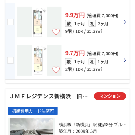
9.9万円
(管理費 7,000円)
1ヶ月
2ヶ月
敷
礼
9階 / 1DK / 35.37㎡
9.7万円
(管理費 7,000円)
1ヶ月
1ヶ月
敷
礼
2階 / 1DK / 35.37㎡
ＪＭＦレジデンス新横浜 旧RJRプレシア新横浜
マンション
初期費用カード決済可
横浜線「新横浜」駅 徒歩8分 ブルー
ライン「新横浜」駅 徒歩8分 横浜線
築年月：2009年 5月