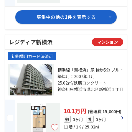
募集中の他の
1
件を表示する
レジディア新横浜
マンション
初期費用カード決済可
横浜線「新横浜」駅 徒歩5分 ブルー
ライン「岸根公園」駅 徒歩20分 横
築年月：2007年 1月
浜線「小机」駅 徒歩24分
25.02㎡/鉄筋コンクリート
神奈川県横浜市港北区新横浜１丁目
10.1万円
(管理費 15,000円)
0ヶ月
0ヶ月
敷
礼
11階 / 1K / 25.02㎡