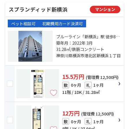
スプランディッド新横浜
マンション
ペット相談可
初期費用カード決済可
ブルーライン「新横浜」駅 徒歩8分
横浜線「小机」駅 徒歩16分 東急東
築年月：2022年 3月
横線「菊名」駅 バス17分 又口橋 停
31.28㎡/鉄筋コンクリート
歩7分
神奈川県横浜市港北区新横浜１丁目
15.5万円
(管理費 12,500円)
0ヶ月
1ヶ月
敷
礼
11階 / 1DK / 31.28㎡
12万円
(管理費 12,500円)
0ヶ月
1ヶ月
敷
礼
8階 / 1K / 27.04㎡