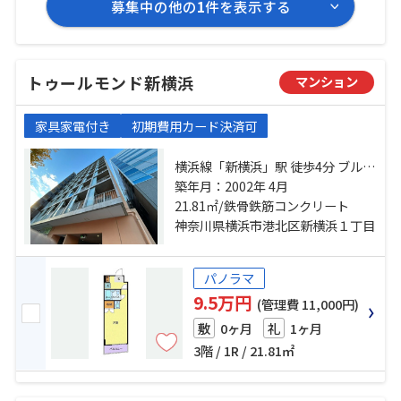
募集中の他の
1
件を表示する
トゥールモンド新横浜
マンション
家具家電付き
初期費用カード決済可
横浜線「新横浜」駅 徒歩4分 ブルー
ライン「岸根公園」駅 徒歩20分 横
築年月：2002年 4月
浜線「小机」駅 徒歩20分
21.81㎡/鉄骨鉄筋コンクリート
神奈川県横浜市港北区新横浜１丁目
パノラマ
9.5万円
(管理費 11,000円)
0ヶ月
1ヶ月
敷
礼
3階 / 1R / 21.81㎡