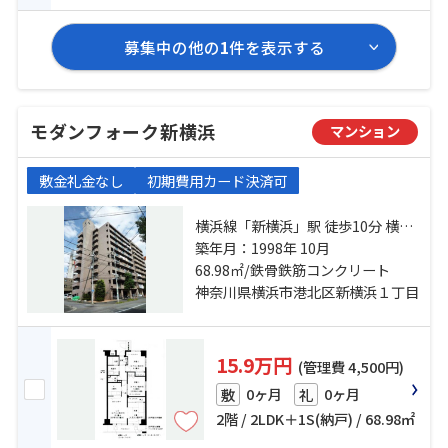
募集中の他の
1
件を表示する
モダンフォーク新横浜
マンション
敷金礼金なし
初期費用カード決済可
横浜線「新横浜」駅 徒歩10分 横浜
線「小机」駅 徒歩14分 ブルーライ
築年月：1998年 10月
ン「岸根公園」駅 徒歩19分
68.98㎡/鉄骨鉄筋コンクリート
神奈川県横浜市港北区新横浜１丁目
15.9万円
(管理費 4,500円)
0ヶ月
0ヶ月
敷
礼
2階 / 2LDK＋1S(納戸) / 68.98㎡