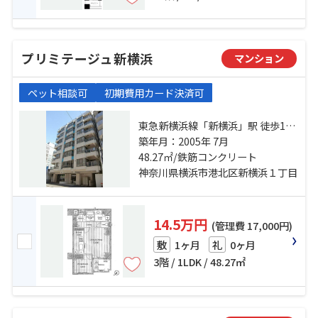
プリミテージュ新横浜
マンション
ペット相談可
初期費用カード決済可
東急新横浜線「新横浜」駅 徒歩13
分 横浜線「小机」駅 徒歩17分 ブル
築年月：2005年 7月
ーライン「岸根公園」駅 徒歩15分
48.27㎡/鉄筋コンクリート
神奈川県横浜市港北区新横浜１丁目
14.5万円
(管理費 17,000円)
1ヶ月
0ヶ月
敷
礼
3階 / 1LDK / 48.27㎡