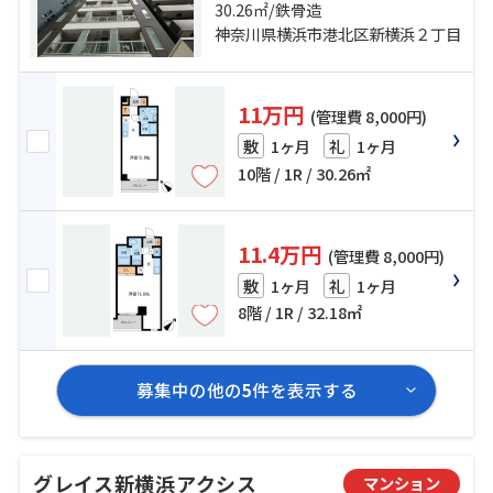
「小机」駅 徒歩19分
30.26㎡/鉄骨造
神奈川県横浜市港北区新横浜２丁目
11万円
(管理費 8,000円)
1ヶ月
1ヶ月
敷
礼
10階 / 1R / 30.26㎡
11.4万円
(管理費 8,000円)
1ヶ月
1ヶ月
敷
礼
8階 / 1R / 32.18㎡
募集中の他の
5
件を表示する
グレイス新横浜アクシス
マンション