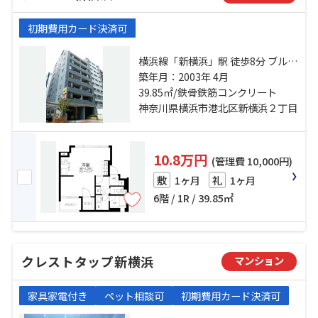
初期費用カード決済可
横浜線「新横浜」駅 徒歩8分 ブルー
ライン「岸根公園」駅 徒歩25分 横
築年月：2003年 4月
浜線「小机」駅 徒歩18分
39.85㎡/鉄骨鉄筋コンクリート
神奈川県横浜市港北区新横浜２丁目
10.8万円
(管理費 10,000円)
1ヶ月
1ヶ月
敷
礼
6階 / 1R / 39.85㎡
クレストタップ新横浜
マンション
家具家電付き
ペット相談可
初期費用カード決済可