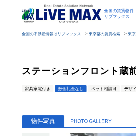
全国の賃貸物件
リブマックス
>
>
全国の不動産情報はリブマックス
東京都の賃貸検索
東京
ステーションフロント蔵
家具家電付き
敷金礼金なし
ペット相談可
デザ
物件写真
PHOTO GALLERY