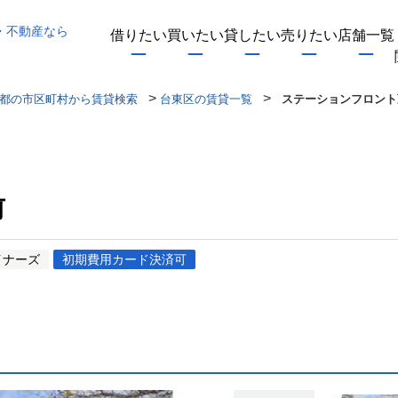
・不動産なら
借りたい
買いたい
貸したい
売りたい
店舗一覧
>
>
都の市区町村から賃貸検索
台東区の賃貸一覧
ステーションフロント
前
イナーズ
初期費用カード決済可