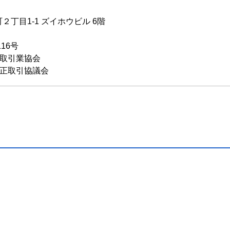
丁目1-1 ズイホウビル 6階
116号
物取引業協会
公正取引協議会