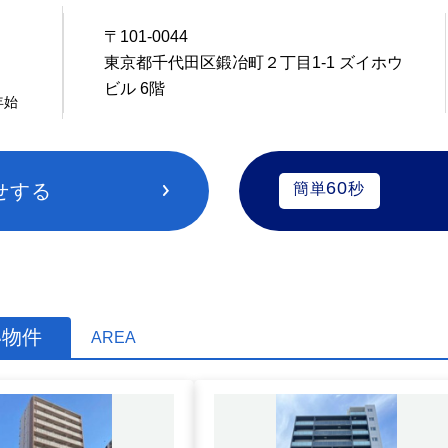
〒101-0044
5
東京都千代田区鍛冶町２丁目1-1 ズイホウ
ビル 6階
年始
60
せする
簡単
秒
い物件
AREA