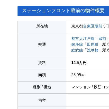
ステーションフロント蔵前の物件概要
所在地
東京都
台東区
蔵前
３
都営大江戸線
「
蔵前
交通
銀座線
「
田原町
」駅 
総武線
「
浅草橋
」駅 
賃料
14.5万円
面積
28.95㎡
種別 / 構造
マンション / 鉄筋コ
備考