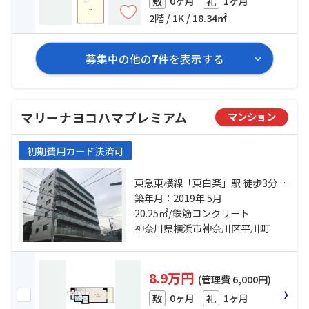
0ヶ月
1ヶ月
敷
礼
2階 / 1K / 18.34㎡
募集中の他の
7
件を表示する
マリーナヨコハマプレミアム
マンション
初期費用カード決済可
東急東横線「東白楽」駅 徒歩3分 京
浜東北線「東神奈川」駅 徒歩14分
築年月：2019年 5月
東急東横線「白楽」駅 徒歩10分
20.25㎡/鉄筋コンクリート
神奈川県横浜市神奈川区平川町
8.9万円
(管理費 6,000円)
0ヶ月
1ヶ月
敷
礼