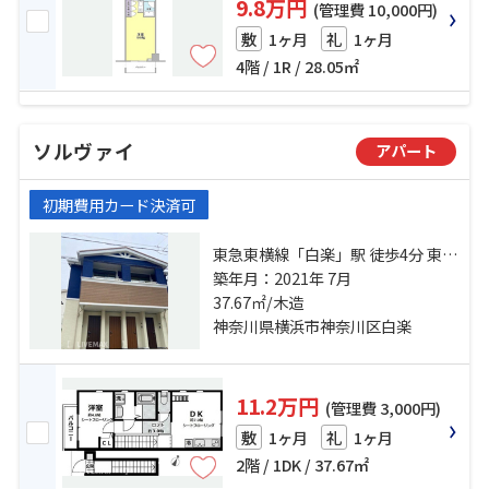
9.8万円
(管理費 10,000円)
1ヶ月
1ヶ月
敷
礼
4階 / 1R / 28.05㎡
ソルヴァイ
アパート
初期費用カード決済可
東急東横線「白楽」駅 徒歩4分 東急
東横線「東白楽」駅 徒歩6分 京浜東
築年月：2021年 7月
北線「東神奈川」駅 徒歩15分
37.67㎡/木造
神奈川県横浜市神奈川区白楽
11.2万円
(管理費 3,000円)
1ヶ月
1ヶ月
敷
礼
2階 / 1DK / 37.67㎡