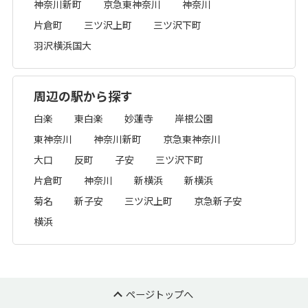
神奈川新町
京急東神奈川
神奈川
片倉町
三ツ沢上町
三ツ沢下町
羽沢横浜国大
周辺の駅から探す
白楽
東白楽
妙蓮寺
岸根公園
東神奈川
神奈川新町
京急東神奈川
大口
反町
子安
三ツ沢下町
片倉町
神奈川
新横浜
新横浜
菊名
新子安
三ツ沢上町
京急新子安
横浜
ページトップへ