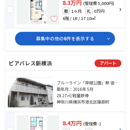
8.3万円
(管理費 5,000円)
1ヶ月
0万円
敷
礼
6階 / 1R / 17.10㎡
募集中の他の
6
件を表示する
ピアパレス新横浜
アパート
ブルーライン「岸根公園」駅 徒歩2
分 横浜線「新横浜」駅 徒歩12分 東
築年月：2016年 5月
急東横線「白楽」駅 徒歩21分
28.27㎡/軽量鉄骨
神奈川県横浜市港北区篠原町
8.4万円
(管理費 -)