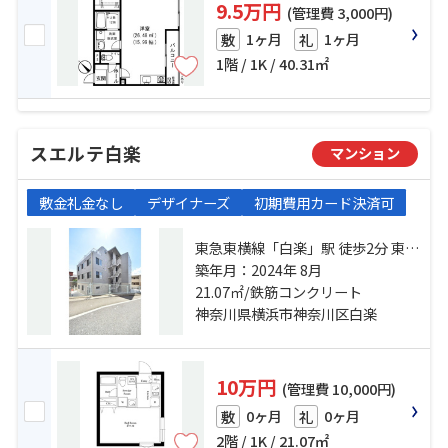
9.5万円
(管理費 3,000円)
1ヶ月
1ヶ月
敷
礼
1階 / 1K / 40.31㎡
スエルテ白楽
マンション
敷金礼金なし
デザイナーズ
初期費用カード決済可
東急東横線「白楽」駅 徒歩2分 東急
東横線「東白楽」駅 徒歩11分 東急
築年月：2024年 8月
東横線「妙蓮寺」駅 徒歩15分
21.07㎡/鉄筋コンクリート
神奈川県横浜市神奈川区白楽
10万円
(管理費 10,000円)
0ヶ月
0ヶ月
敷
礼
2階 / 1K / 21.07㎡