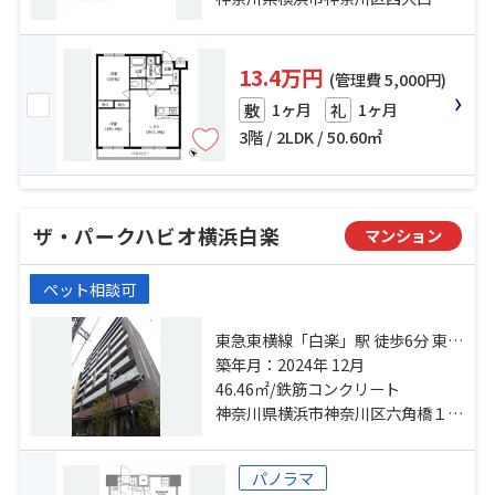
13.4万円
(管理費 5,000円)
1ヶ月
1ヶ月
敷
礼
3階 / 2LDK / 50.60㎡
ザ・パークハビオ横浜白楽
マンション
ペット相談可
東急東横線「白楽」駅 徒歩6分 東急
東横線「東白楽」駅 徒歩8分 京浜東
築年月：2024年 12月
北線「東神奈川」駅 徒歩16分
46.46㎡/鉄筋コンクリート
神奈川県横浜市神奈川区六角橋１丁目
パノラマ