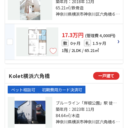
分 ブルーライン「片倉町」駅 徒歩
築年月：2018年 12月
14分 東急東横線「白楽」駅 徒歩19
65.21㎡/鉄骨造
分
神奈川県横浜市神奈川区六角橋６丁目
17.3万円
(管理費 4,000円)
0ヶ月
1.5ヶ月
敷
礼
1階 / 2LDK / 65.21㎡
Kolet横浜六角橋
一戸建て
ペット相談可
初期費用カード決済可
ブルーライン「岸根公園」駅 徒歩7
分 ブルーライン「片倉町」駅 徒歩
築年月：2023年 11月
13分 東急東横線「白楽」駅 徒歩21
84.64㎡/木造
分
神奈川県横浜市神奈川区六角橋６丁目