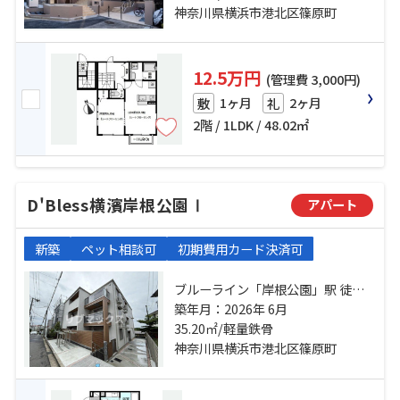
神奈川県横浜市港北区篠原町
12.5万円
(管理費 3,000円)
1ヶ月
2ヶ月
敷
礼
2階 / 1LDK / 48.02㎡
D'Bless横濱岸根公園Ⅰ
アパート
新築
ペット相談可
初期費用カード決済可
ブルーライン「岸根公園」駅 徒歩7
分 東急東横線「妙蓮寺」駅 徒歩14
築年月：2026年 6月
35.20㎡/軽量鉄骨
分 東急東横線「白楽」駅 徒歩18分
神奈川県横浜市港北区篠原町