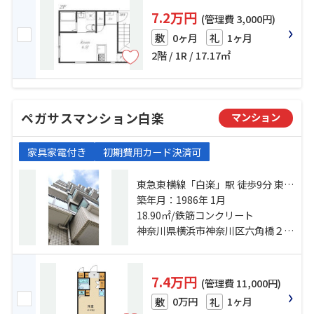
7.2万円
(管理費 3,000円)
0ヶ月
1ヶ月
敷
礼
2階 / 1R / 17.17㎡
ペガサスマンション白楽
マンション
家具家電付き
初期費用カード決済可
東急東横線「白楽」駅 徒歩9分 東急
東横線「東白楽」駅 徒歩12分 ブル
築年月：1986年 1月
ーライン「岸根公園」駅 徒歩13分
18.90㎡/鉄筋コンクリート
神奈川県横浜市神奈川区六角橋２丁目
7.4万円
(管理費 11,000円)
0万円
1ヶ月
敷
礼