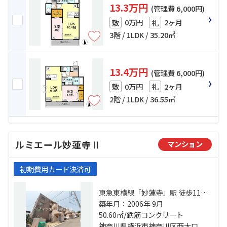
13.3万円
(管理費 6,000円)
0万円
2ヶ月
敷
礼
3階 / 1LDK / 35.20㎡
13.4万円
(管理費 6,000円)
0万円
2ヶ月
敷
礼
2階 / 1LDK / 36.55㎡
ルミエール妙蓮寺Ⅱ
マンション
初期費用カード決済可
東急東横線「妙蓮寺」駅 徒歩11分
横浜線「大口」駅 徒歩13分 東急東
築年月：2006年 9月
横線「白楽」駅 徒歩18分
50.60㎡/鉄筋コンクリート
神奈川県横浜市神奈川区西大口