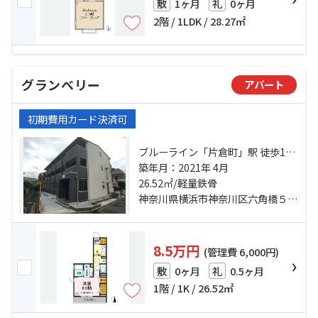
1ヶ月
0ヶ月
敷
礼
2階 / 1LDK / 28.27㎡
グランベリー
アパート
初期費用カード決済可
ブルーライン「片倉町」駅 徒歩14
分 東急東横線「白楽」駅 徒歩16分
築年月：2021年 4月
東急東横線「東白楽」駅 徒歩17分
26.52㎡/軽量鉄骨
神奈川県横浜市神奈川区六角橋５丁目
8.5万円
(管理費 6,000円)
0ヶ月
0.5ヶ月
敷
礼
1階 / 1K / 26.52㎡