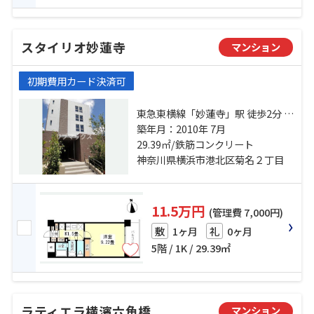
スタイリオ妙蓮寺
マンション
初期費用カード決済可
東急東横線「妙蓮寺」駅 徒歩2分 横
浜線「菊名」駅 徒歩18分 東急東横
築年月：2010年 7月
線「白楽」駅 徒歩22分
29.39㎡/鉄筋コンクリート
神奈川県横浜市港北区菊名２丁目
11.5万円
(管理費 7,000円)
1ヶ月
0ヶ月
敷
礼
5階 / 1K / 29.39㎡
ラティエラ横濱六角橋
マンション