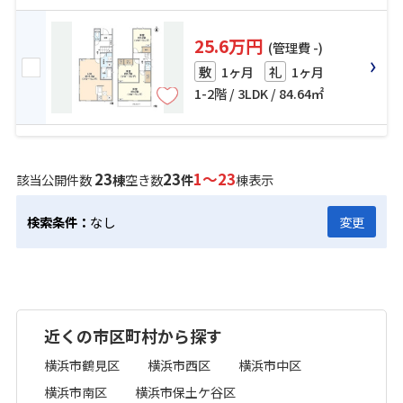
25.6万円
(管理費 -)
1ヶ月
1ヶ月
敷
礼
1-2階 / 3LDK / 84.64㎡
23
23
1～23
該当公開件数
棟
空き数
件
棟表示
検索条件：
なし
変更
近くの市区町村から探す
横浜市鶴見区
横浜市西区
横浜市中区
横浜市南区
横浜市保土ケ谷区