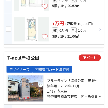
5階 / 1K / 20.62㎡
7万円
(管理費 10,000円)
0万円
1ヶ月
敷
礼
3階 / 1K / 21.00㎡
T-azul岸根公園
アパート
デザイナーズ
初期費用カード決済可
ブルーライン「岸根公園」駅 徒歩6
分 東急東横線「白楽」駅 徒歩20分
築年月：2025年 12月
東急新横浜線「新横浜」駅 徒歩26
17.17㎡/木造
分
神奈川県横浜市神奈川区六角橋６丁目