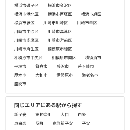
横浜市磯子区
横浜市金沢区
横浜市港北区
横浜市戸塚区
横浜市旭区
横浜市緑区
川崎市川崎区
川崎市幸区
川崎市中原区
川崎市高津区
川崎市多摩区
川崎市宮前区
川崎市麻生区
相模原市緑区
相模原市中央区
相模原市南区
横須賀市
平塚市
鎌倉市
藤沢市
茅ヶ崎市
厚木市
大和市
伊勢原市
海老名市
座間市
同じエリアにある駅から探す
新子安
東神奈川
大口
白楽
東白楽
反町
京急新子安
子安