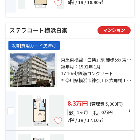
6階 / 1R / 18.90㎡
ステラコート横浜白楽
マンション
初期費用カード決済可
東急東横線「白楽」駅 徒歩5分 東急
東横線「東白楽」駅 徒歩15分 ブル
築年月：1992年 1月
ーライン「岸根公園」駅 徒歩15分
17.10㎡/鉄筋コンクリート
神奈川県横浜市神奈川区六角橋１丁目
8.3万円
(管理費 5,000円)
1ヶ月
0万円
敷
礼
7階 / 1R / 17.10㎡