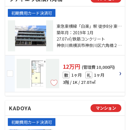
初期費用カード決済可
東急東横線「白楽」駅 徒歩8分 東急
東横線「東白楽」駅 徒歩9分 ブルー
築年月：2019年 1月
ライン「岸根公園」駅 徒歩17分
27.07㎡/鉄筋コンクリート
神奈川県横浜市神奈川区六角橋２丁目
12万円
(管理費 10,000円)
1ヶ月
1ヶ月
敷
礼
3階 / 1K / 27.07㎡
KADOYA
マンション
初期費用カード決済可