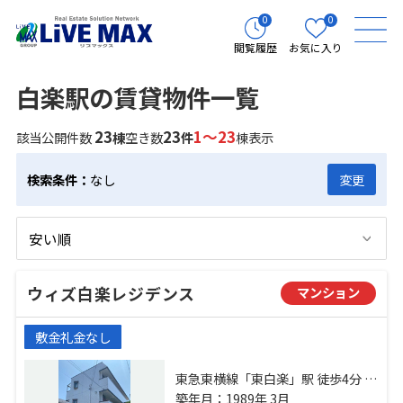
0
0
閲覧履歴
お気に入り
白楽駅の賃貸物件一覧
23
23
1～23
該当公開件数
棟
空き数
件
棟表示
検索条件：
なし
変更
ウィズ白楽レジデンス
マンション
敷金礼金なし
東急東横線「東白楽」駅 徒歩4分 東
急東横線「白楽」駅 徒歩5分 横浜線
築年月：1989年 3月