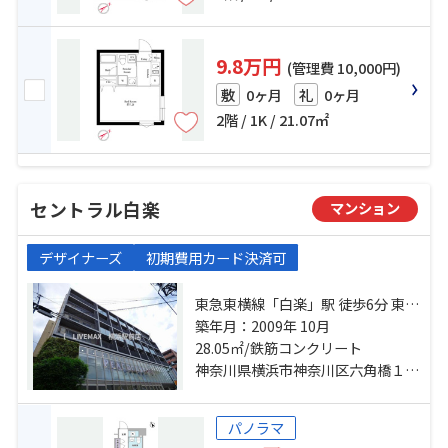
9.8万円
(管理費 10,000円)
0ヶ月
0ヶ月
敷
礼
2階 / 1K / 21.07㎡
セントラル白楽
マンション
デザイナーズ
初期費用カード決済可
東急東横線「白楽」駅 徒歩6分 東急
東横線「東白楽」駅 徒歩10分 ブル
築年月：2009年 10月
ーライン「岸根公園」駅 徒歩16分
28.05㎡/鉄筋コンクリート
神奈川県横浜市神奈川区六角橋１丁目
パノラマ