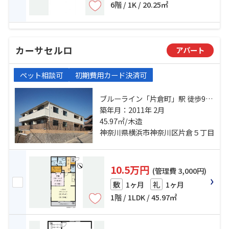
6階 / 1K / 20.25㎡
カーサセルロ
アパート
ペット相談可
初期費用カード決済可
ブルーライン「片倉町」駅 徒歩9分
ブルーライン「岸根公園」駅 徒歩
築年月：2011年 2月
11分 東急東横線「白楽」駅 徒歩23
45.97㎡/木造
分
神奈川県横浜市神奈川区片倉５丁目
10.5万円
(管理費 3,000円)
1ヶ月
1ヶ月
敷
礼
1階 / 1LDK / 45.97㎡