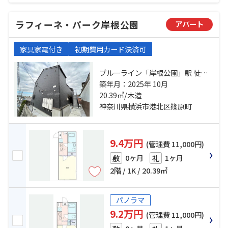
ラフィーネ・パーク岸根公園
アパート
家具家電付き
初期費用カード決済可
ブルーライン「岸根公園」駅 徒歩4
分 横浜線「新横浜」駅 徒歩18分 東
築年月：2025年 10月
急東横線「白楽」駅 徒歩19分
20.39㎡/木造
神奈川県横浜市港北区篠原町
9.4万円
(管理費 11,000円)
0ヶ月
1ヶ月
敷
礼
2階 / 1K / 20.39㎡
パノラマ
9.2万円
(管理費 11,000円)