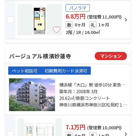
パノラマ
6.8万円
(管理費 11,000円)
0ヶ月
1ヶ月
敷
礼
2階 / 1R / 16.00㎡
バージュアル横濱妙蓮寺
マンション
ペット相談可
初期費用カード決済可
横浜線「大口」駅 徒歩10分 東急東
横線「妙蓮寺」駅 徒歩12分 東急東
築年月：2008年 3月
横線「白楽」駅 徒歩23分
20.62㎡/鉄筋コンクリート
神奈川県横浜市神奈川区松見町１丁目
7.1万円
(管理費 10,000円)
0ヶ月
1ヶ月
敷
礼