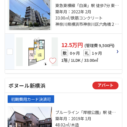
東急東横線「白楽」駅 徒歩7分 東急
東横線「東白楽」駅 徒歩9分 東海道
築年月：2022年 2月
本線「横浜」駅 バス17分 六角橋中
33.00㎡/鉄筋コンクリート
町 停歩4分
神奈川県横浜市神奈川区六角橋２丁目
12.5万円
(管理費 9,500円)
0ヶ月
1ヶ月
敷
礼
1階 / 1LDK / 33.00㎡
ボヌール新横浜
アパート
初期費用カード決済可
ブルーライン「岸根公園」駅 徒歩5
分 東急東横線「白楽」駅 徒歩21分
築年月：2019年 1月
横浜線「新横浜」駅 徒歩16分
48.02㎡/木造