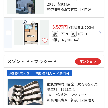
「東神奈川」駅 徒歩14分
20.16㎡/鉄骨造
神奈川県横浜市神奈川区白楽
5.5万円
(管理費 2,000円)
0万円
0万円
敷
礼
2階 / 1R / 20.16㎡
メゾン・ド・プラシード
マンション
家具家電付き
初期費用カード決済可
東急東横線「白楽」駅 徒歩5分 東急
東横線「妙蓮寺」駅 徒歩7分 東急東
築年月：1993年 2月
横線「東白楽」駅 徒歩16分
16.00㎡/鉄筋コンクリート
神奈川県横浜市神奈川区白幡町