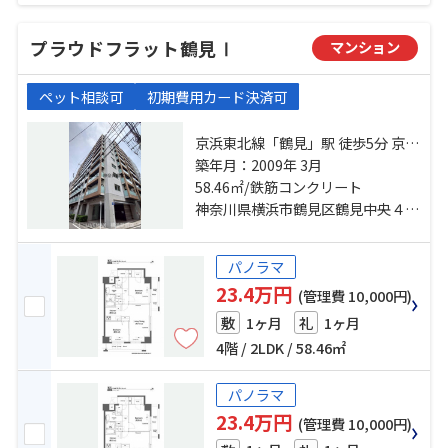
プラウドフラット鶴見Ⅰ
マンション
ペット相談可
初期費用カード決済可
京浜東北線「鶴見」駅 徒歩5分 京急
本線「京急鶴見」駅 徒歩3分 京急本
築年月：2009年 3月
線「花月総持寺」駅 徒歩12分
58.46㎡/鉄筋コンクリート
神奈川県横浜市鶴見区鶴見中央４丁目
パノラマ
23.4万円
(管理費 10,000円)
1ヶ月
1ヶ月
敷
礼
4階 / 2LDK / 58.46㎡
パノラマ
23.4万円
(管理費 10,000円)