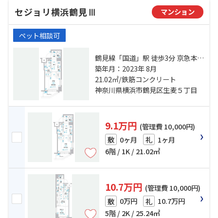
セジョリ横浜鶴見Ⅲ
マンション
ペット相談可
鶴見線「国道」駅 徒歩3分 京急本線
「花月総持寺」駅 徒歩3分 京浜東北
築年月：2023年 8月
線「鶴見」駅 徒歩11分
21.02㎡/鉄筋コンクリート
神奈川県横浜市鶴見区生麦５丁目
9.1万円
(管理費 10,000円)
0ヶ月
1ヶ月
敷
礼
6階 / 1K / 21.02㎡
10.7万円
(管理費 10,000円)
0万円
10.7万円
敷
礼
5階 / 2K / 25.24㎡