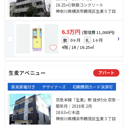
「生麦」駅 徒歩13分
16.25㎡/鉄筋コンクリート
神奈川県横浜市鶴見区生麦５丁目
6.3万円
(管理費 11,000円)
0ヶ月
1ヶ月
敷
礼
4階 / 1R / 16.25㎡
生麦アベニュー
アパート
家具家電付き
デザイナーズ
初期費用カード決済可
京急本線「生麦」駅 徒歩5分 京急本
線「花月総持寺」駅 徒歩13分 鶴見
築年月：2016年 2月
線「国道」駅 徒歩15分
18.63㎡/木造
神奈川県横浜市鶴見区生麦３丁目