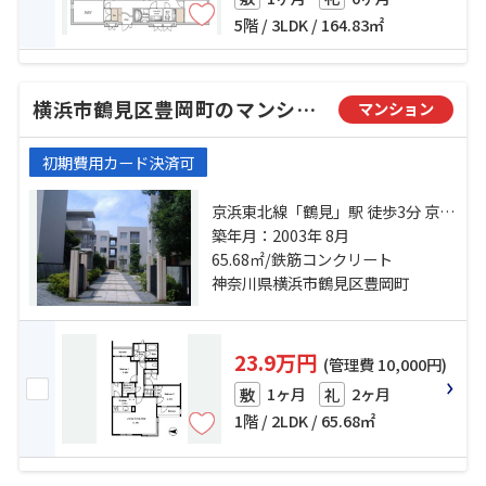
5階 / 3LDK / 164.83㎡
横浜市鶴見区豊岡町のマンション
マンション
初期費用カード決済可
京浜東北線「鶴見」駅 徒歩3分 京急
本線「京急鶴見」駅 徒歩11分 京急
築年月：2003年 8月
本線「花月総持寺」駅 徒歩16分
65.68㎡/鉄筋コンクリート
神奈川県横浜市鶴見区豊岡町
23.9万円
(管理費 10,000円)
1ヶ月
2ヶ月
敷
礼
1階 / 2LDK / 65.68㎡