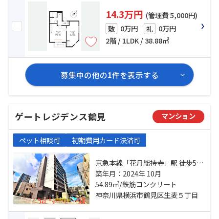
14.3万円
(管理費 5,000円)
0万円
0万円
敷
礼
2階 / 1LDK / 38.88㎡
募集中の他の
1
件を表示する
ゲートレジデンス鶴見
マンション
ペット相談可
初期費用カード決済可
京急本線「花月総持寺」駅 徒歩5分
京急本線「生麦」駅 徒歩10分 京急
築年月：2024年 10月
本線「京急鶴見」駅 徒歩15分
54.89㎡/鉄筋コンクリート
神奈川県横浜市鶴見区生麦５丁目