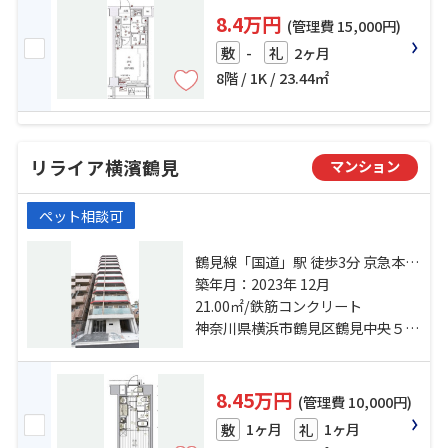
8.4万円
(管理費 15,000円)
-
2ヶ月
敷
礼
8階 / 1K / 23.44㎡
リライア横濱鶴見
マンション
ペット相談可
鶴見線「国道」駅 徒歩3分 京急本線
「花月総持寺」駅 徒歩6分 京浜東北
築年月：2023年 12月
線「鶴見」駅 徒歩16分
21.00㎡/鉄筋コンクリート
神奈川県横浜市鶴見区鶴見中央５丁目
8.45万円
(管理費 10,000円)
1ヶ月
1ヶ月
敷
礼