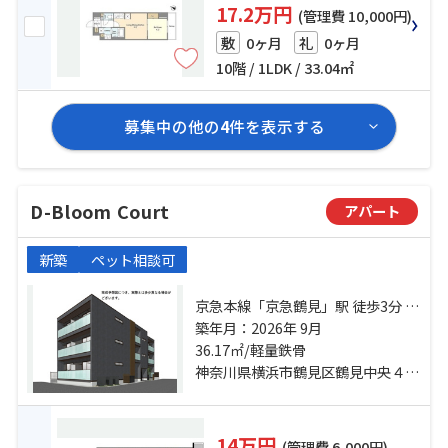
17.2万円
(管理費 10,000円)
0ヶ月
0ヶ月
敷
礼
10階 / 1LDK / 33.04㎡
募集中の他の
4
件を表示する
D-Bloom Court
アパート
新築
ペット相談可
京急本線「京急鶴見」駅 徒歩3分 京
浜東北線「鶴見」駅 徒歩6分 京急本
築年月：2026年 9月
線「花月総持寺」駅 徒歩11分
36.17㎡/軽量鉄骨
神奈川県横浜市鶴見区鶴見中央４丁目
14万円
(管理費 6,000円)