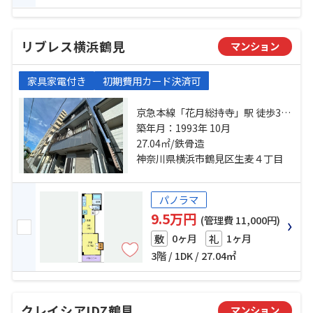
リブレス横浜鶴見
マンション
家具家電付き
初期費用カード決済可
京急本線「花月総持寺」駅 徒歩3分
鶴見線「国道」駅 徒歩7分 京急本線
築年月：1993年 10月
「京急鶴見」駅 徒歩17分
27.04㎡/鉄骨造
神奈川県横浜市鶴見区生麦４丁目
パノラマ
9.5万円
(管理費 11,000円)
0ヶ月
1ヶ月
敷
礼
3階 / 1DK / 27.04㎡
クレイシアIDZ鶴見
マンション