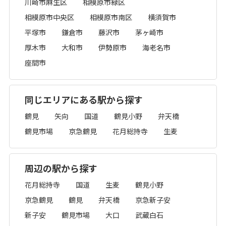
川崎市麻生区
相模原市緑区
相模原市中央区
相模原市南区
横須賀市
平塚市
鎌倉市
藤沢市
茅ヶ崎市
厚木市
大和市
伊勢原市
海老名市
座間市
同じエリアにある駅から探す
鶴見
矢向
国道
鶴見小野
弁天橋
鶴見市場
京急鶴見
花月総持寺
生麦
周辺の駅から探す
花月総持寺
国道
生麦
鶴見小野
京急鶴見
鶴見
弁天橋
京急新子安
新子安
鶴見市場
大口
武蔵白石