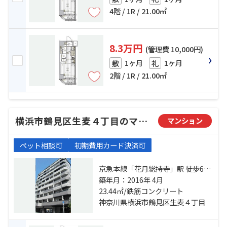
4階 / 1R / 21.00㎡
8.3万円
(管理費 10,000円)
1ヶ月
1ヶ月
敷
礼
2階 / 1R / 21.00㎡
横浜市鶴見区生麦４丁目のマンション
マンション
ペット相談可
初期費用カード決済可
京急本線「花月総持寺」駅 徒歩6分
京急本線「生麦」駅 徒歩6分 鶴見線
築年月：2016年 4月
「国道」駅 徒歩8分
23.44㎡/鉄筋コンクリート
神奈川県横浜市鶴見区生麦４丁目