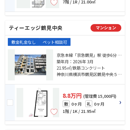
7階 / 1R / 21.00㎡
ティーエッジ鶴見中央
マンション
敷金礼金なし
ペット相談可
京急本線「京急鶴見」駅 徒歩6分 京
急本線「花月総持寺」駅 徒歩8分 京
築年月：2026年 3月
浜東北線「鶴見」駅 徒歩10分
21.95㎡/鉄筋コンクリート
神奈川県横浜市鶴見区鶴見中央５丁目
8.8万円
(管理費 15,000円)
0ヶ月
0ヶ月
敷
礼
1階 / 1K / 21.95㎡