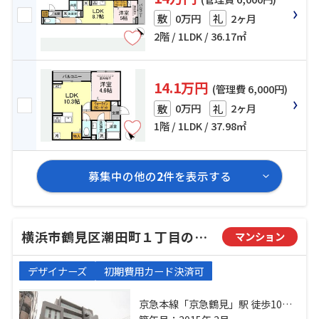
0万円
2ヶ月
敷
礼
2階 / 1LDK / 36.17㎡
14.1万円
(管理費 6,000円)
0万円
2ヶ月
敷
礼
1階 / 1LDK / 37.98㎡
募集中の他の
2
件を表示する
横浜市鶴見区潮田町１丁目のマンション
マンション
デザイナーズ
初期費用カード決済可
京急本線「京急鶴見」駅 徒歩10分