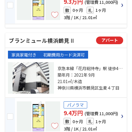
9.3万円
(管理費 11,000円)
0ヶ月
1ヶ月
敷
礼
3階 / 1K / 21.01㎡
ブランミュール横浜鶴見Ⅱ
アパート
家具家電付き
初期費用カード決済可
京急本線「花月総持寺」駅 徒歩4分
京急本線「生麦」駅 徒歩7分 鶴見線
築年月：2021年 9月
「国道」駅 徒歩7分
21.01㎡/木造
神奈川県横浜市鶴見区生麦４丁目
パノラマ
9.4万円
(管理費 11,000円)
0ヶ月
1ヶ月
敷
礼
3階 / 1K / 21.01㎡