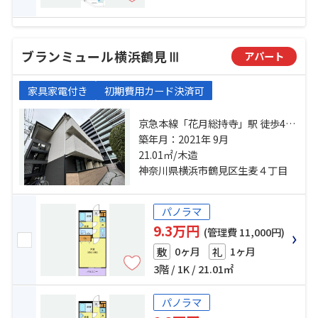
ブランミュール横浜鶴見Ⅲ
アパート
家具家電付き
初期費用カード決済可
京急本線「花月総持寺」駅 徒歩4分
京急本線「生麦」駅 徒歩7分 鶴見線
築年月：2021年 9月
「国道」駅 徒歩7分
21.01㎡/木造
神奈川県横浜市鶴見区生麦４丁目
パノラマ
9.3万円
(管理費 11,000円)
0ヶ月
1ヶ月
敷
礼
3階 / 1K / 21.01㎡
パノラマ