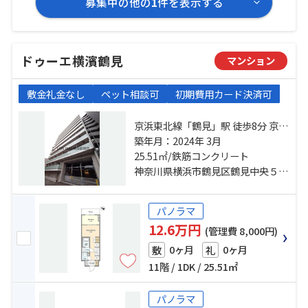
募集中の他の
1
件を表示する
ドゥーエ横濱鶴見
マンション
敷金礼金なし
ペット相談可
初期費用カード決済可
京浜東北線「鶴見」駅 徒歩8分 京急
本線「京急鶴見」駅 徒歩6分 京急本
築年月：2024年 3月
線「花月総持寺」駅 徒歩8分
25.51㎡/鉄筋コンクリート
神奈川県横浜市鶴見区鶴見中央５丁目
パノラマ
12.6万円
(管理費 8,000円)
0ヶ月
0ヶ月
敷
礼
11階 / 1DK / 25.51㎡
パノラマ