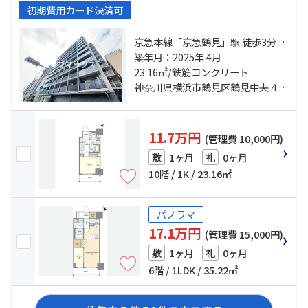
初期費用カード決済可
京急本線「京急鶴見」駅 徒歩3分 京
浜東北線「鶴見」駅 徒歩5分 京急本
築年月：2025年 4月
線「花月総持寺」駅 徒歩13分
23.16㎡/鉄筋コンクリート
神奈川県横浜市鶴見区鶴見中央４丁目
11.7万円
(管理費 10,000円)
1ヶ月
0ヶ月
敷
礼
10階 / 1K / 23.16㎡
パノラマ
17.1万円
(管理費 15,000円)
1ヶ月
0ヶ月
敷
礼
6階 / 1LDK / 35.22㎡