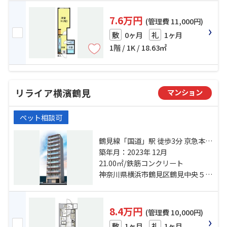
7.6万円
(管理費 11,000円)
0ヶ月
1ヶ月
敷
礼
1階 / 1K / 18.63㎡
リライア横濱鶴見
マンション
ペット相談可
鶴見線「国道」駅 徒歩3分 京急本線
「花月総持寺」駅 徒歩6分 鶴見線
築年月：2023年 12月
「鶴見小野」駅 徒歩11分
21.00㎡/鉄筋コンクリート
神奈川県横浜市鶴見区鶴見中央５丁目
8.4万円
(管理費 10,000円)
1ヶ月
1ヶ月
敷
礼