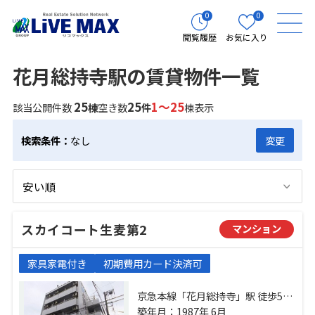
0
0
閲覧履歴
お気に入り
花月総持寺駅の賃貸物件一覧
25
25
1～25
該当公開件数
棟
空き数
件
棟表示
検索条件：
なし
変更
スカイコート生麦第2
マンション
家具家電付き
初期費用カード決済可
京急本線「花月総持寺」駅 徒歩5分
鶴見線「国道」駅 徒歩6分 京急本線
築年月：1987年 6月