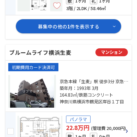
1ヶ月
1ヶ月
敷
礼
3階 / 2LDK / 58.46㎡
募集中の他の
1
件を表示する
ブルームライフ横浜生麦
マンション
初期費用カード決済可
京急本線「生麦」駅 徒歩3分 京急本
線「花月総持寺」駅 徒歩10分 鶴見
築年月：1993年 3月
線「国道」駅 徒歩15分
164.83㎡/鉄筋コンクリート
神奈川県横浜市鶴見区岸谷１丁目
パノラマ
22.8万円
(管理費 20,000円)
1ヶ月
0ヶ月
敷
礼