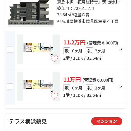
京急本線「花月総持寺」駅 徒歩10
築年月：2026年 7月
分 京急本線「生麦」駅 徒歩10分
33.64㎡/軽量鉄骨
神奈川県横浜市鶴見区生麦４丁目
11.2万円
(管理費 6,000円)
0ヶ月
2ヶ月
敷
礼
2階 / 1LDK / 33.64㎡
11万円
(管理費 6,000円)
0ヶ月
2ヶ月
敷
礼
1階 / 1LDK / 33.64㎡
テラス横浜鶴見
マンション