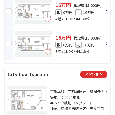
16万円
(管理費 15,000円)
0万円
16万円
敷
礼
4階 / 1LDK / 44.18㎡
16万円
(管理費 15,000円)
0万円
16万円
敷
礼
3階 / 1LDK / 44.18㎡
City Lux Tsurumi
マンション
京急本線「花月総持寺」駅 徒歩2分
京浜東北線「鶴見」駅 徒歩15分
築年月：2024年 9月
46.57㎡/鉄筋コンクリート
神奈川県横浜市鶴見区生麦５丁目