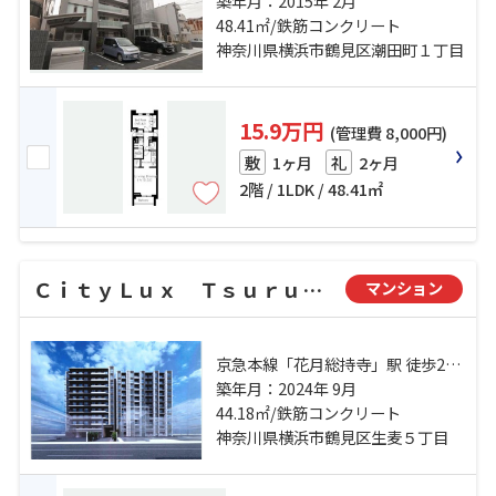
京浜東北線「鶴見」駅 徒歩12分 京
築年月：2015年 2月
急本線「花月総持寺」駅 徒歩15分
48.41㎡/鉄筋コンクリート
神奈川県横浜市鶴見区潮田町１丁目
15.9万円
(管理費 8,000円)
1ヶ月
2ヶ月
敷
礼
2階 / 1LDK / 48.41㎡
ＣｉｔｙＬｕｘ Ｔｓｕｒｕｍｉ
マンション
京急本線「花月総持寺」駅 徒歩2分
京浜東北線「鶴見」駅 徒歩15分 鶴
築年月：2024年 9月
見線「鶴見小野」駅 徒歩17分
44.18㎡/鉄筋コンクリート
神奈川県横浜市鶴見区生麦５丁目