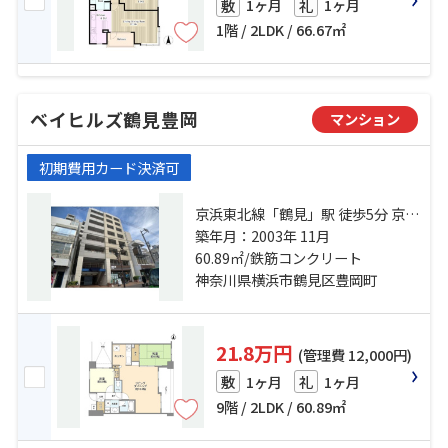
1ヶ月
1ヶ月
敷
礼
1階 / 2LDK / 66.67㎡
ベイヒルズ鶴見豊岡
マンション
初期費用カード決済可
京浜東北線「鶴見」駅 徒歩5分 京急
本線「京急鶴見」駅 徒歩10分 京急
築年月：2003年 11月
本線「花月総持寺」駅 徒歩16分
60.89㎡/鉄筋コンクリート
神奈川県横浜市鶴見区豊岡町
21.8万円
(管理費 12,000円)
1ヶ月
1ヶ月
敷
礼
9階 / 2LDK / 60.89㎡