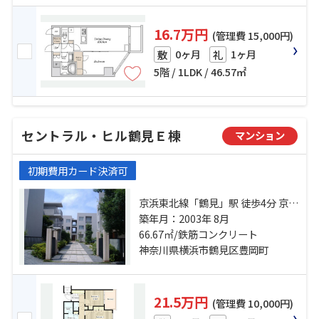
16.7万円
(管理費 15,000円)
0ヶ月
1ヶ月
敷
礼
5階 / 1LDK / 46.57㎡
セントラル・ヒル鶴見Ｅ棟
マンション
初期費用カード決済可
京浜東北線「鶴見」駅 徒歩4分 京急
本線「京急鶴見」駅 徒歩10分 京急
築年月：2003年 8月
本線「花月総持寺」駅 徒歩16分
66.67㎡/鉄筋コンクリート
神奈川県横浜市鶴見区豊岡町
21.5万円
(管理費 10,000円)