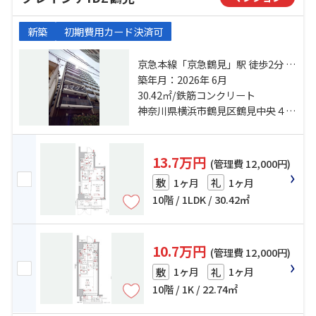
新築
初期費用カード決済可
京急本線「京急鶴見」駅 徒歩2分 京
浜東北線「鶴見」駅 徒歩4分 京急本
築年月：2026年 6月
線「花月総持寺」駅 徒歩15分
30.42㎡/鉄筋コンクリート
神奈川県横浜市鶴見区鶴見中央４丁目
13.7万円
(管理費 12,000円)
1ヶ月
1ヶ月
敷
礼
10階 / 1LDK / 30.42㎡
10.7万円
(管理費 12,000円)
1ヶ月
1ヶ月
敷
礼
10階 / 1K / 22.74㎡